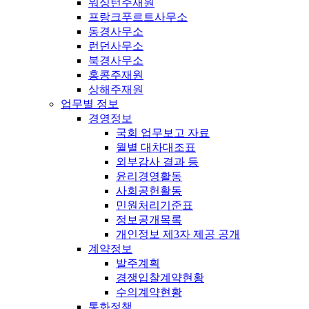
워싱턴주재원
프랑크푸르트사무소
동경사무소
런던사무소
북경사무소
홍콩주재원
상해주재원
업무별 정보
경영정보
국회 업무보고 자료
월별 대차대조표
외부감사 결과 등
윤리경영활동
사회공헌활동
민원처리기준표
정보공개목록
개인정보 제3자 제공 공개
계약정보
발주계획
경쟁입찰계약현황
수의계약현황
통화정책