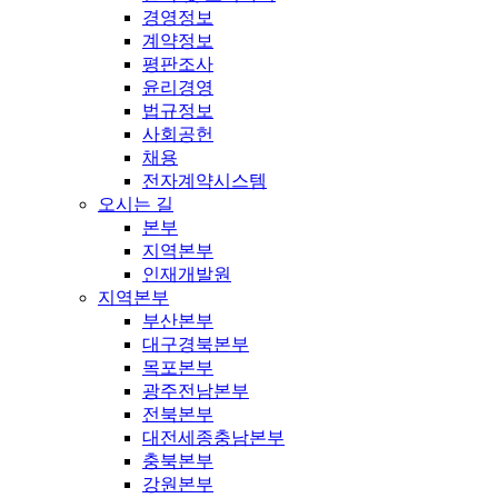
경영정보
계약정보
평판조사
윤리경영
법규정보
사회공헌
채용
전자계약시스템
오시는 길
본부
지역본부
인재개발원
지역본부
부산본부
대구경북본부
목포본부
광주전남본부
전북본부
대전세종충남본부
충북본부
강원본부