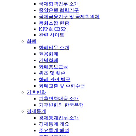
국제협력업무 소개
중앙은행 협력기구
국제금융기구 및 국제회의체
통화스왑 현황
KPP & CBSP
관련 사이트
화폐
화폐업무 소개
현용화폐
기념화폐
화폐홍보교육
위조 및 훼손
화폐 관련 법규
화폐교환 및 주화수급
기후변화
기후변화대응 소개
기후변화와 한국은행
경제통계
경제통계업무 소개
경제통계 개요
주요통계 해설