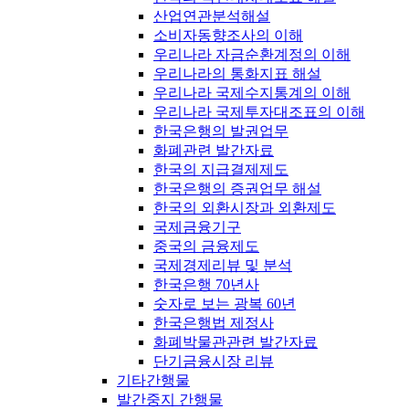
산업연관분석해설
소비자동향조사의 이해
우리나라 자금순환계정의 이해
우리나라의 통화지표 해설
우리나라 국제수지통계의 이해
우리나라 국제투자대조표의 이해
한국은행의 발권업무
화폐관련 발간자료
한국의 지급결제제도
한국은행의 증권업무 해설
한국의 외환시장과 외환제도
국제금융기구
중국의 금융제도
국제경제리뷰 및 분석
한국은행 70년사
숫자로 보는 광복 60년
한국은행법 제정사
화폐박물관관련 발간자료
단기금융시장 리뷰
기타간행물
발간중지 간행물