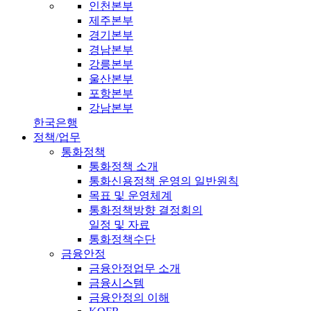
인천본부
제주본부
경기본부
경남본부
강릉본부
울산본부
포항본부
강남본부
한국은행
정책/업무
통화정책
통화정책 소개
통화신용정책 운영의 일반원칙
목표 및 운영체계
통화정책방향 결정회의
일정 및 자료
통화정책수단
금융안정
금융안정업무 소개
금융시스템
금융안정의 이해