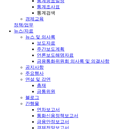
통계공표일정
통계조사표
통계검색
경제교육
정책/업무
뉴스/자료
뉴스 및 의사록
보도자료
주간보도계획
언론보도해명자료
금융통화위원회 의사록 및 의결사항
공지사항
주요행사
연설 및 강연
총재
금통위원
블로그
간행물
연차보고서
통화신용정책보고서
금융안정보고서
경제전망보고서