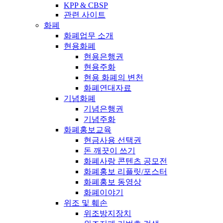
KPP & CBSP
관련 사이트
화폐
화폐업무 소개
현용화폐
현용은행권
현용주화
현용 화폐의 변천
화폐연대자료
기념화폐
기념은행권
기념주화
화폐홍보교육
현금사용 선택권
돈 깨끗이 쓰기
화폐사랑 콘텐츠 공모전
화폐홍보 리플릿/포스터
화폐홍보 동영상
화폐이야기
위조 및 훼손
위조방지장치