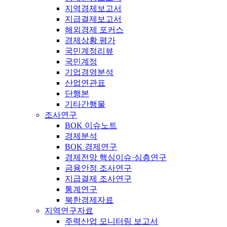
지역경제보고서
지급결제보고서
해외경제 포커스
경제상황 평가
국민계정리뷰
국민계정
기업경영분석
산업연관표
단행본
기타간행물
조사연구
BOK 이슈노트
경제분석
BOK 경제연구
경제전망 핵심이슈·심층연구
금융안정 조사연구
지급결제 조사연구
통계연구
북한경제자료
지역연구자료
주력산업 모니터링 보고서