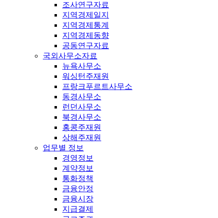
조사연구자료
지역경제일지
지역경제통계
지역경제동향
공동연구자료
국외사무소자료
뉴욕사무소
워싱턴주재원
프랑크푸르트사무소
동경사무소
런던사무소
북경사무소
홍콩주재원
상해주재원
업무별 정보
경영정보
계약정보
통화정책
금융안정
금융시장
지급결제