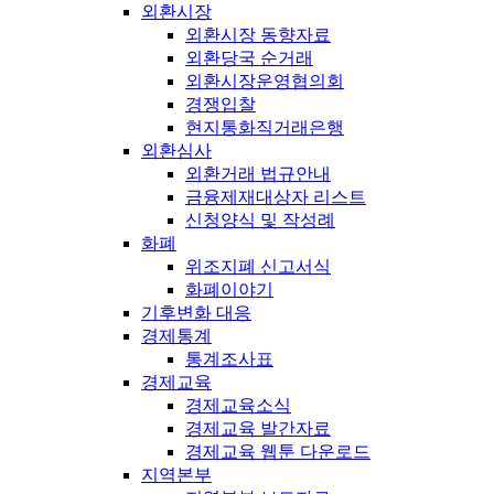
외환시장
외환시장 동향자료
외환당국 순거래
외환시장운영협의회
경쟁입찰
현지통화직거래은행
외환심사
외환거래 법규안내
금융제재대상자 리스트
신청양식 및 작성례
화폐
위조지폐 신고서식
화폐이야기
기후변화 대응
경제통계
통계조사표
경제교육
경제교육소식
경제교육 발간자료
경제교육 웹툰 다운로드
지역본부