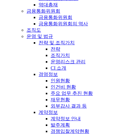
역대총재
금융통화위원회
금융통화위원회
금융통화위원회의 역사
조직도
운영 및 법규
전략 및 조직가치
전략
조직가치
운영리스크 관리
CI 소개
경영정보
인원현황
인건비 현황
주요 업무 추진 현황
재무현황
외부감사 결과 등
계약정보
계약정보 안내
발주계획
경쟁입찰계약현황