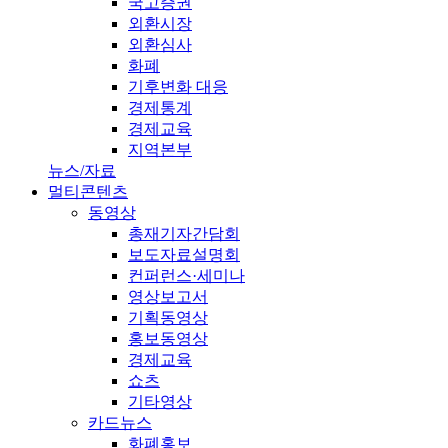
국고증권
외환시장
외환심사
화폐
기후변화 대응
경제통계
경제교육
지역본부
뉴스/자료
멀티콘텐츠
동영상
총재기자간담회
보도자료설명회
컨퍼런스·세미나
영상보고서
기획동영상
홍보동영상
경제교육
쇼츠
기타영상
카드뉴스
화폐홍보