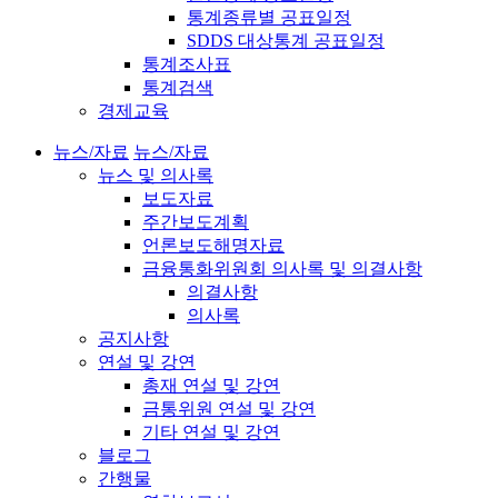
통계종류별 공표일정
SDDS 대상통계 공표일정
통계조사표
통계검색
경제교육
뉴스/자료
뉴스/자료
뉴스 및 의사록
보도자료
주간보도계획
언론보도해명자료
금융통화위원회 의사록 및 의결사항
의결사항
의사록
공지사항
연설 및 강연
총재 연설 및 강연
금통위원 연설 및 강연
기타 연설 및 강연
블로그
간행물