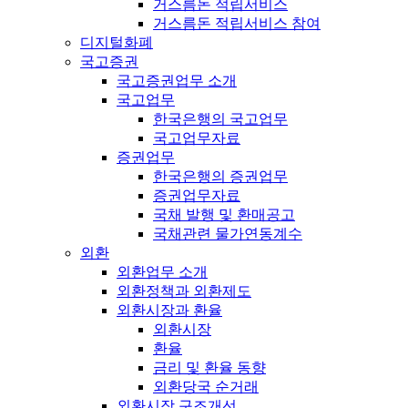
거스름돈 적립서비스
거스름돈 적립서비스 참여
디지털화폐
국고증권
국고증권업무 소개
국고업무
한국은행의 국고업무
국고업무자료
증권업무
한국은행의 증권업무
증권업무자료
국채 발행 및 환매공고
국채관련 물가연동계수
외환
외환업무 소개
외환정책과 외환제도
외환시장과 환율
외환시장
환율
금리 및 환율 동향
외환당국 순거래
외환시장 구조개선