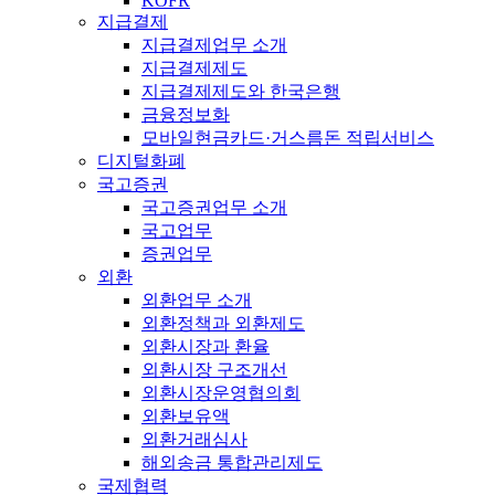
KOFR
지급결제
지급결제업무 소개
지급결제제도
지급결제제도와 한국은행
금융정보화
모바일현금카드·거스름돈 적립서비스
디지털화폐
국고증권
국고증권업무 소개
국고업무
증권업무
외환
외환업무 소개
외환정책과 외환제도
외환시장과 환율
외환시장 구조개선
외환시장운영협의회
외환보유액
외환거래심사
해외송금 통합관리제도
국제협력