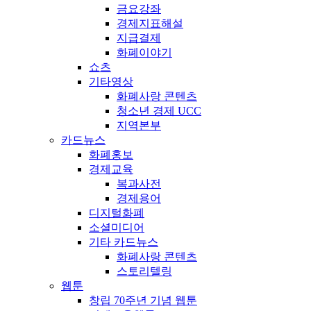
금요강좌
경제지표해설
지급결제
화폐이야기
쇼츠
기타영상
화폐사랑 콘텐츠
청소년 경제 UCC
지역본부
카드뉴스
화폐홍보
경제교육
복과사전
경제용어
디지털화폐
소셜미디어
기타 카드뉴스
화폐사랑 콘텐츠
스토리텔링
웹툰
창립 70주년 기념 웹툰