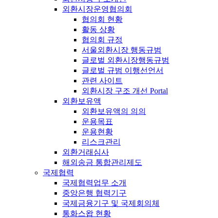
외환시장운영협의회
협의회 현황
활동 상황
협의회 규정
서울외환시장 행동규범
글로벌 외환시장행동규범
글로벌 규범 이행선언서
관련 사이트
외환시장 구조 개선 Portal
외환보유액
외환보유액의 의의
운용목표
운용현황
리스크관리
외환거래심사
해외송금 통합관리제도
국제협력
국제협력업무 소개
중앙은행 협력기구
국제금융기구 및 국제회의체
통화스왑 현황