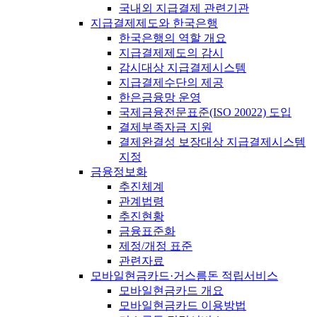
국내외 지급결제 관련기관
지급결제제도와 한국은행
한국은행의 역할 개요
지급결제제도의 감시
감시대상 지급결제시스템
지급결제수단의 제공
한은금융망 운영
국제금융전문표준(ISO 20022) 도입
결제부족자금 지원
결제완결성 보장대상 지급결제시스템
지정
금융정보화
추진체계
관계법령
추진현황
금융표준화
제정/개정 표준
관련자료
모바일현금카드·거스름돈 적립서비스
모바일현금카드 개요
모바일현금카드 이용방법