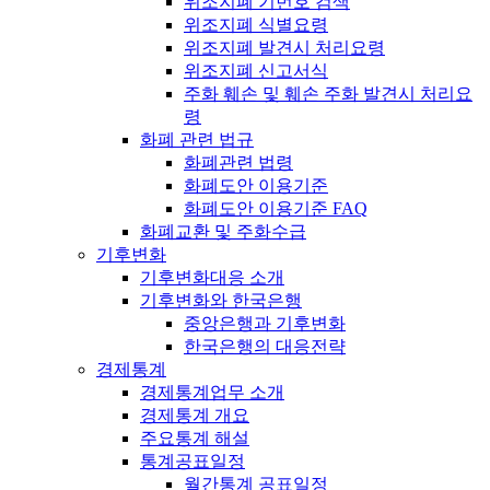
위조지폐 기번호 검색
위조지폐 식별요령
위조지폐 발견시 처리요령
위조지폐 신고서식
주화 훼손 및 훼손 주화 발견시 처리요
령
화폐 관련 법규
화폐관련 법령
화폐도안 이용기준
화폐도안 이용기준 FAQ
화폐교환 및 주화수급
기후변화
기후변화대응 소개
기후변화와 한국은행
중앙은행과 기후변화
한국은행의 대응전략
경제통계
경제통계업무 소개
경제통계 개요
주요통계 해설
통계공표일정
월간통계 공표일정