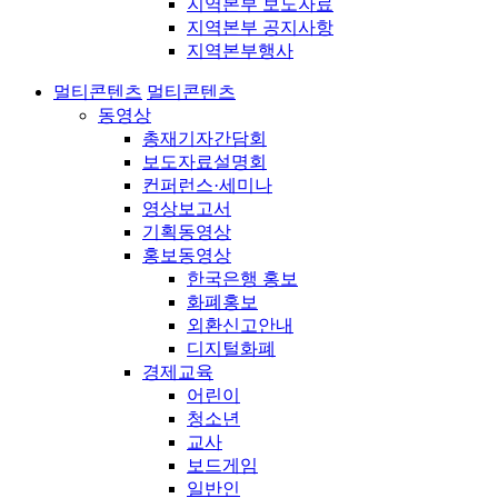
지역본부 보도자료
지역본부 공지사항
지역본부행사
멀티콘텐츠
멀티콘텐츠
동영상
총재기자간담회
보도자료설명회
컨퍼런스·세미나
영상보고서
기획동영상
홍보동영상
한국은행 홍보
화폐홍보
외환신고안내
디지털화폐
경제교육
어린이
청소년
교사
보드게임
일반인