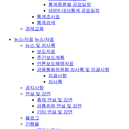
통계종류별 공표일정
SDDS 대상통계 공표일정
통계조사표
통계검색
경제교육
뉴스/자료
뉴스/자료
뉴스 및 의사록
보도자료
주간보도계획
언론보도해명자료
금융통화위원회 의사록 및 의결사항
의결사항
의사록
공지사항
연설 및 강연
총재 연설 및 강연
금통위원 연설 및 강연
기타 연설 및 강연
블로그
간행물