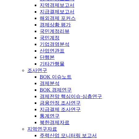
지역경제보고서
지급결제보고서
해외경제 포커스
경제상황 평가
국민계정리뷰
국민계정
기업경영분석
산업연관표
단행본
기타간행물
조사연구
BOK 이슈노트
경제분석
BOK 경제연구
경제전망 핵심이슈·심층연구
금융안정 조사연구
지급결제 조사연구
통계연구
북한경제자료
지역연구자료
주력산업 모니터링 보고서