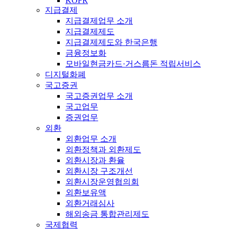
KOFR
지급결제
지급결제업무 소개
지급결제제도
지급결제제도와 한국은행
금융정보화
모바일현금카드·거스름돈 적립서비스
디지털화폐
국고증권
국고증권업무 소개
국고업무
증권업무
외환
외환업무 소개
외환정책과 외환제도
외환시장과 환율
외환시장 구조개선
외환시장운영협의회
외환보유액
외환거래심사
해외송금 통합관리제도
국제협력