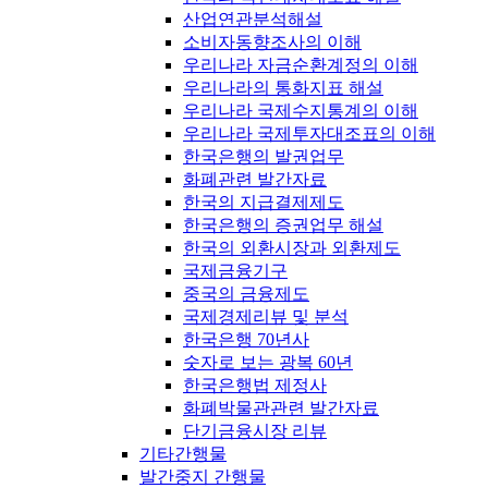
산업연관분석해설
소비자동향조사의 이해
우리나라 자금순환계정의 이해
우리나라의 통화지표 해설
우리나라 국제수지통계의 이해
우리나라 국제투자대조표의 이해
한국은행의 발권업무
화폐관련 발간자료
한국의 지급결제제도
한국은행의 증권업무 해설
한국의 외환시장과 외환제도
국제금융기구
중국의 금융제도
국제경제리뷰 및 분석
한국은행 70년사
숫자로 보는 광복 60년
한국은행법 제정사
화폐박물관관련 발간자료
단기금융시장 리뷰
기타간행물
발간중지 간행물