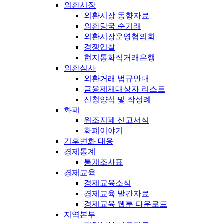
외환시장
외환시장 동향자료
외환당국 순거래
외환시장운영협의회
경쟁입찰
현지통화직거래은행
외환심사
외환거래 법규안내
금융제재대상자 리스트
신청양식 및 작성례
화폐
위조지폐 신고서식
화폐이야기
기후변화 대응
경제통계
통계조사표
경제교육
경제교육소식
경제교육 발간자료
경제교육 웹툰 다운로드
지역본부