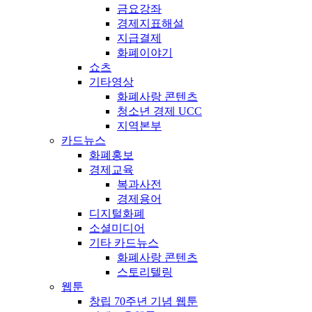
금요강좌
경제지표해설
지급결제
화폐이야기
쇼츠
기타영상
화폐사랑 콘텐츠
청소년 경제 UCC
지역본부
카드뉴스
화폐홍보
경제교육
복과사전
경제용어
디지털화폐
소셜미디어
기타 카드뉴스
화폐사랑 콘텐츠
스토리텔링
웹툰
창립 70주년 기념 웹툰