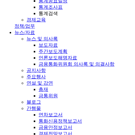
통계공표일정
통계조사표
통계검색
경제교육
정책/업무
뉴스/자료
뉴스 및 의사록
보도자료
주간보도계획
언론보도해명자료
금융통화위원회 의사록 및 의결사항
공지사항
주요행사
연설 및 강연
총재
금통위원
블로그
간행물
연차보고서
통화신용정책보고서
금융안정보고서
경제전망보고서