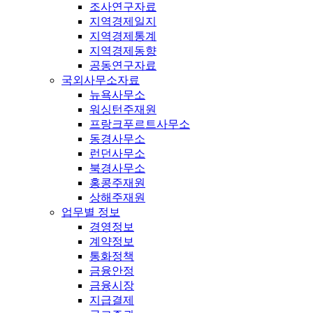
조사연구자료
지역경제일지
지역경제통계
지역경제동향
공동연구자료
국외사무소자료
뉴욕사무소
워싱턴주재원
프랑크푸르트사무소
동경사무소
런던사무소
북경사무소
홍콩주재원
상해주재원
업무별 정보
경영정보
계약정보
통화정책
금융안정
금융시장
지급결제