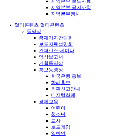
지역본부 보도자료
지역본부 공지사항
지역본부행사
멀티콘텐츠
멀티콘텐츠
동영상
총재기자간담회
보도자료설명회
컨퍼런스·세미나
영상보고서
기획동영상
홍보동영상
한국은행 홍보
화폐홍보
외환신고안내
디지털화폐
경제교육
어린이
청소년
교사
보드게임
일반인