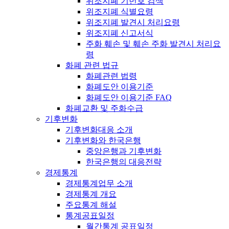
위조지폐 기번호 검색
위조지폐 식별요령
위조지폐 발견시 처리요령
위조지폐 신고서식
주화 훼손 및 훼손 주화 발견시 처리요
령
화폐 관련 법규
화폐관련 법령
화폐도안 이용기준
화폐도안 이용기준 FAQ
화폐교환 및 주화수급
기후변화
기후변화대응 소개
기후변화와 한국은행
중앙은행과 기후변화
한국은행의 대응전략
경제통계
경제통계업무 소개
경제통계 개요
주요통계 해설
통계공표일정
월간통계 공표일정