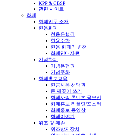
KPP & CBSP
관련 사이트
화폐
화폐업무 소개
현용화폐
현용은행권
현용주화
현용 화폐의 변천
화폐연대자료
기념화폐
기념은행권
기념주화
화폐홍보교육
현금사용 선택권
돈 깨끗이 쓰기
화폐사랑 콘텐츠 공모전
화폐홍보 리플릿/포스터
화폐홍보 동영상
화폐이야기
위조 및 훼손
위조방지장치