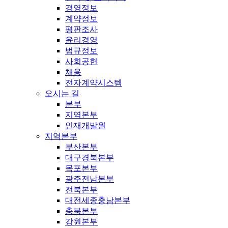
경영정보
계약정보
평판조사
윤리경영
법규정보
사회공헌
채용
전자계약시스템
오시는 길
본부
지역본부
인재개발원
지역본부
부산본부
대구경북본부
목포본부
광주전남본부
전북본부
대전세종충남본부
충북본부
강원본부