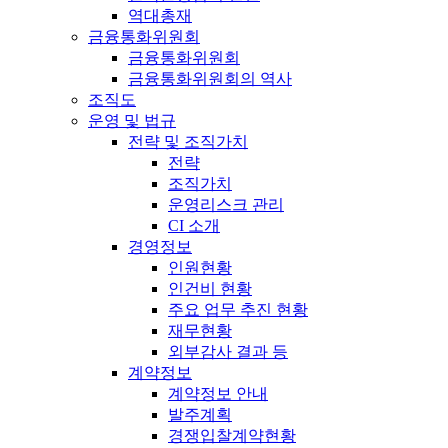
역대총재
금융통화위원회
금융통화위원회
금융통화위원회의 역사
조직도
운영 및 법규
전략 및 조직가치
전략
조직가치
운영리스크 관리
CI 소개
경영정보
인원현황
인건비 현황
주요 업무 추진 현황
재무현황
외부감사 결과 등
계약정보
계약정보 안내
발주계획
경쟁입찰계약현황