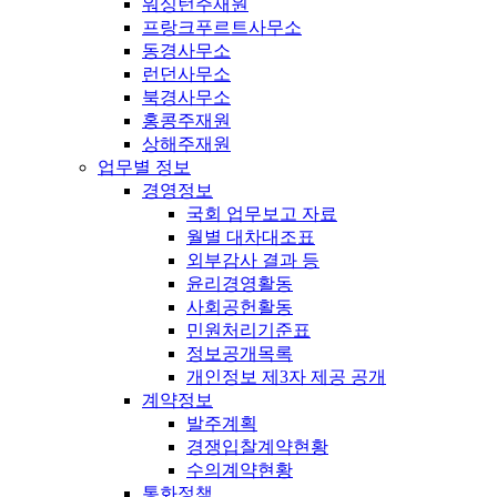
워싱턴주재원
프랑크푸르트사무소
동경사무소
런던사무소
북경사무소
홍콩주재원
상해주재원
업무별 정보
경영정보
국회 업무보고 자료
월별 대차대조표
외부감사 결과 등
윤리경영활동
사회공헌활동
민원처리기준표
정보공개목록
개인정보 제3자 제공 공개
계약정보
발주계획
경쟁입찰계약현황
수의계약현황
통화정책