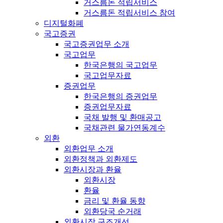
거스름돈 적립서비스
거스름돈 적립서비스 참여
디지털화폐
국고증권
국고증권업무 소개
국고업무
한국은행의 국고업무
국고업무자료
증권업무
한국은행의 증권업무
증권업무자료
국채 발행 및 환매공고
국채관련 물가연동계수
외환
외환업무 소개
외환정책과 외환제도
외환시장과 환율
외환시장
환율
금리 및 환율 동향
외환당국 순거래
외환시장 구조개선