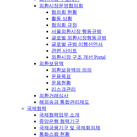
외환시장운영협의회
협의회 현황
활동 상황
협의회 규정
서울외환시장 행동규범
글로벌 외환시장행동규범
글로벌 규범 이행선언서
관련 사이트
외환시장 구조 개선 Portal
외환보유액
외환보유액의 의의
운용목표
운용현황
리스크관리
외환거래심사
해외송금 통합관리제도
국제협력
국제협력업무 소개
중앙은행 협력기구
국제금융기구 및 국제회의체
통화스왑 현황