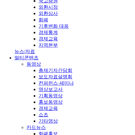
국고증권
외환시장
외환심사
화폐
기후변화 대응
경제통계
경제교육
지역본부
뉴스/자료
멀티콘텐츠
동영상
총재기자간담회
보도자료설명회
컨퍼런스·세미나
영상보고서
기획동영상
홍보동영상
경제교육
쇼츠
기타영상
카드뉴스
화폐홍보