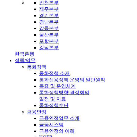
인천본부
제주본부
경기본부
경남본부
강릉본부
울산본부
포항본부
강남본부
한국은행
정책/업무
통화정책
통화정책 소개
통화신용정책 운영의 일반원칙
목표 및 운영체계
통화정책방향 결정회의
일정 및 자료
통화정책수단
금융안정
금융안정업무 소개
금융시스템
금융안정의 이해