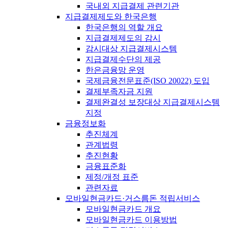
국내외 지급결제 관련기관
지급결제제도와 한국은행
한국은행의 역할 개요
지급결제제도의 감시
감시대상 지급결제시스템
지급결제수단의 제공
한은금융망 운영
국제금융전문표준(ISO 20022) 도입
결제부족자금 지원
결제완결성 보장대상 지급결제시스템
지정
금융정보화
추진체계
관계법령
추진현황
금융표준화
제정/개정 표준
관련자료
모바일현금카드·거스름돈 적립서비스
모바일현금카드 개요
모바일현금카드 이용방법