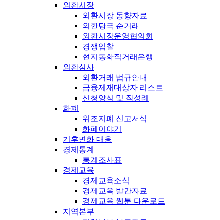
외환시장
외환시장 동향자료
외환당국 순거래
외환시장운영협의회
경쟁입찰
현지통화직거래은행
외환심사
외환거래 법규안내
금융제재대상자 리스트
신청양식 및 작성례
화폐
위조지폐 신고서식
화폐이야기
기후변화 대응
경제통계
통계조사표
경제교육
경제교육소식
경제교육 발간자료
경제교육 웹툰 다운로드
지역본부