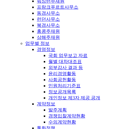
워싱턴주재원
프랑크푸르트사무소
동경사무소
런던사무소
북경사무소
홍콩주재원
상해주재원
업무별 정보
경영정보
국회 업무보고 자료
월별 대차대조표
외부감사 결과 등
윤리경영활동
사회공헌활동
민원처리기준표
정보공개목록
개인정보 제3자 제공 공개
계약정보
발주계획
경쟁입찰계약현황
수의계약현황
통화정책