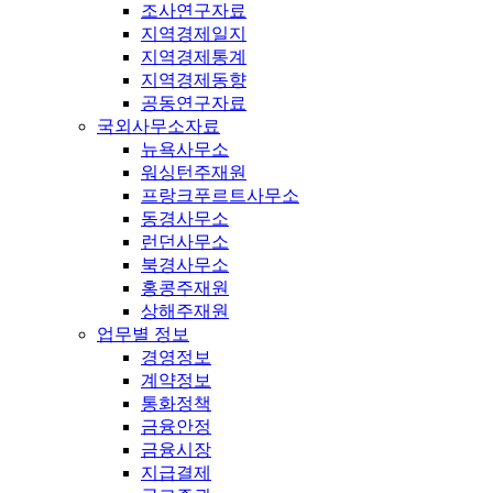
조사연구자료
지역경제일지
지역경제통계
지역경제동향
공동연구자료
국외사무소자료
뉴욕사무소
워싱턴주재원
프랑크푸르트사무소
동경사무소
런던사무소
북경사무소
홍콩주재원
상해주재원
업무별 정보
경영정보
계약정보
통화정책
금융안정
금융시장
지급결제