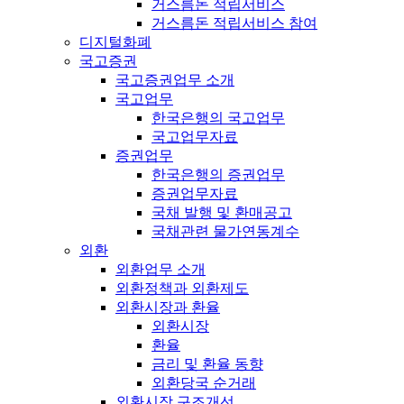
거스름돈 적립서비스
거스름돈 적립서비스 참여
디지털화폐
국고증권
국고증권업무 소개
국고업무
한국은행의 국고업무
국고업무자료
증권업무
한국은행의 증권업무
증권업무자료
국채 발행 및 환매공고
국채관련 물가연동계수
외환
외환업무 소개
외환정책과 외환제도
외환시장과 환율
외환시장
환율
금리 및 환율 동향
외환당국 순거래
외환시장 구조개선