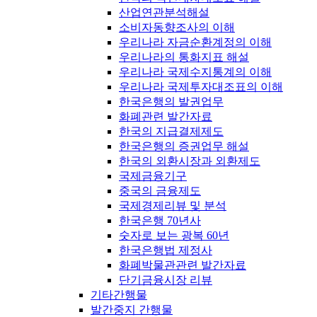
산업연관분석해설
소비자동향조사의 이해
우리나라 자금순환계정의 이해
우리나라의 통화지표 해설
우리나라 국제수지통계의 이해
우리나라 국제투자대조표의 이해
한국은행의 발권업무
화폐관련 발간자료
한국의 지급결제제도
한국은행의 증권업무 해설
한국의 외환시장과 외환제도
국제금융기구
중국의 금융제도
국제경제리뷰 및 분석
한국은행 70년사
숫자로 보는 광복 60년
한국은행법 제정사
화폐박물관관련 발간자료
단기금융시장 리뷰
기타간행물
발간중지 간행물