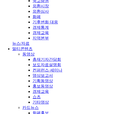
국고증권
외환시장
외환심사
화폐
기후변화 대응
경제통계
경제교육
지역본부
뉴스/자료
멀티콘텐츠
동영상
총재기자간담회
보도자료설명회
컨퍼런스·세미나
영상보고서
기획동영상
홍보동영상
경제교육
쇼츠
기타영상
카드뉴스
화폐홍보