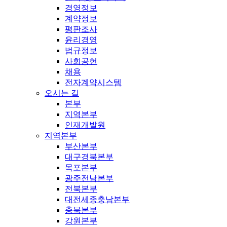
경영정보
계약정보
평판조사
윤리경영
법규정보
사회공헌
채용
전자계약시스템
오시는 길
본부
지역본부
인재개발원
지역본부
부산본부
대구경북본부
목포본부
광주전남본부
전북본부
대전세종충남본부
충북본부
강원본부