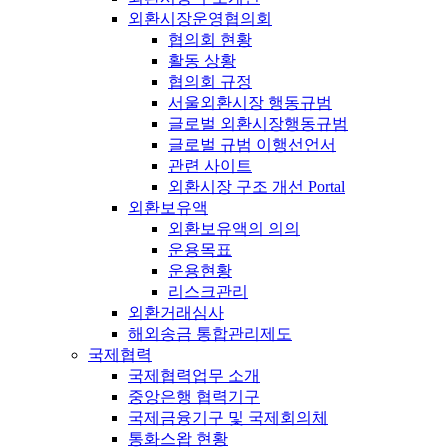
외환시장운영협의회
협의회 현황
활동 상황
협의회 규정
서울외환시장 행동규범
글로벌 외환시장행동규범
글로벌 규범 이행선언서
관련 사이트
외환시장 구조 개선 Portal
외환보유액
외환보유액의 의의
운용목표
운용현황
리스크관리
외환거래심사
해외송금 통합관리제도
국제협력
국제협력업무 소개
중앙은행 협력기구
국제금융기구 및 국제회의체
통화스왑 현황