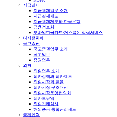
KOFR
지급결제
지급결제업무 소개
지급결제제도
지급결제제도와 한국은행
금융정보화
모바일현금카드·거스름돈 적립서비스
디지털화폐
국고증권
국고증권업무 소개
국고업무
증권업무
외환
외환업무 소개
외환정책과 외환제도
외환시장과 환율
외환시장 구조개선
외환시장운영협의회
외환보유액
외환거래심사
해외송금 통합관리제도
국제협력