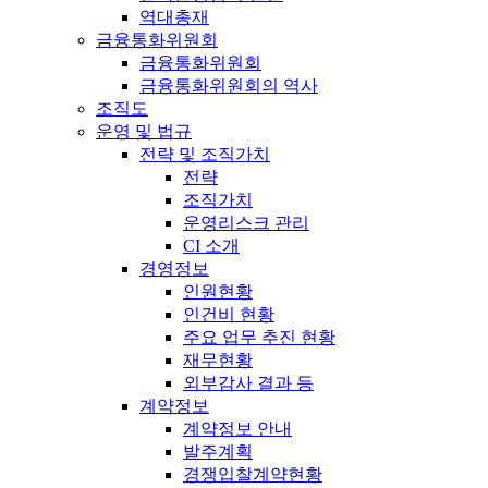
역대총재
금융통화위원회
금융통화위원회
금융통화위원회의 역사
조직도
운영 및 법규
전략 및 조직가치
전략
조직가치
운영리스크 관리
CI 소개
경영정보
인원현황
인건비 현황
주요 업무 추진 현황
재무현황
외부감사 결과 등
계약정보
계약정보 안내
발주계획
경쟁입찰계약현황