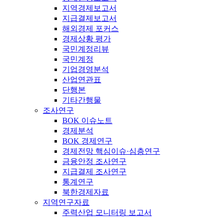
지역경제보고서
지급결제보고서
해외경제 포커스
경제상황 평가
국민계정리뷰
국민계정
기업경영분석
산업연관표
단행본
기타간행물
조사연구
BOK 이슈노트
경제분석
BOK 경제연구
경제전망 핵심이슈·심층연구
금융안정 조사연구
지급결제 조사연구
통계연구
북한경제자료
지역연구자료
주력산업 모니터링 보고서