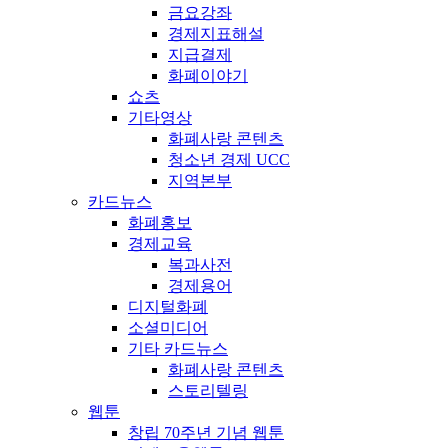
금요강좌
경제지표해설
지급결제
화폐이야기
쇼츠
기타영상
화폐사랑 콘텐츠
청소년 경제 UCC
지역본부
카드뉴스
화폐홍보
경제교육
복과사전
경제용어
디지털화폐
소셜미디어
기타 카드뉴스
화폐사랑 콘텐츠
스토리텔링
웹툰
창립 70주년 기념 웹툰