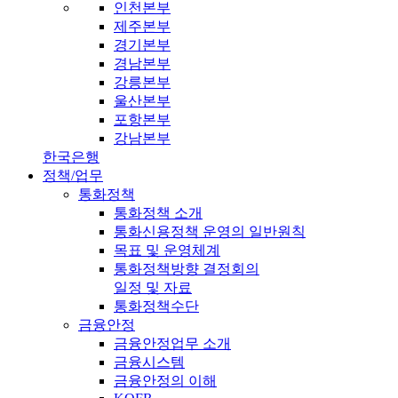
인천본부
제주본부
경기본부
경남본부
강릉본부
울산본부
포항본부
강남본부
한국은행
정책/업무
통화정책
통화정책 소개
통화신용정책 운영의 일반원칙
목표 및 운영체계
통화정책방향 결정회의
일정 및 자료
통화정책수단
금융안정
금융안정업무 소개
금융시스템
금융안정의 이해