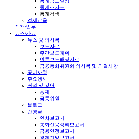
통계공표일정
통계조사표
통계검색
경제교육
정책/업무
뉴스/자료
뉴스 및 의사록
보도자료
주간보도계획
언론보도해명자료
금융통화위원회 의사록 및 의결사항
공지사항
주요행사
연설 및 강연
총재
금통위원
블로그
간행물
연차보고서
통화신용정책보고서
금융안정보고서
경제전망보고서