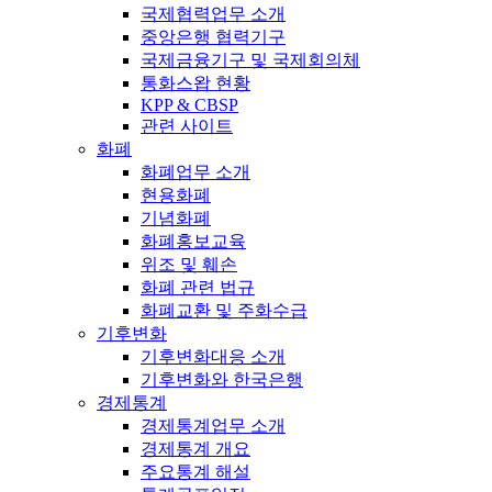
국제협력업무 소개
중앙은행 협력기구
국제금융기구 및 국제회의체
통화스왑 현황
KPP & CBSP
관련 사이트
화폐
화폐업무 소개
현용화폐
기념화폐
화폐홍보교육
위조 및 훼손
화폐 관련 법규
화폐교환 및 주화수급
기후변화
기후변화대응 소개
기후변화와 한국은행
경제통계
경제통계업무 소개
경제통계 개요
주요통계 해설