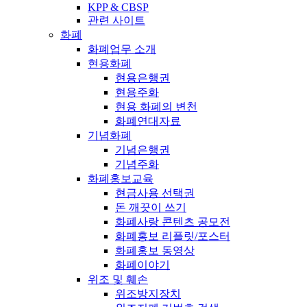
KPP & CBSP
관련 사이트
화폐
화폐업무 소개
현용화폐
현용은행권
현용주화
현용 화폐의 변천
화폐연대자료
기념화폐
기념은행권
기념주화
화폐홍보교육
현금사용 선택권
돈 깨끗이 쓰기
화폐사랑 콘텐츠 공모전
화폐홍보 리플릿/포스터
화폐홍보 동영상
화폐이야기
위조 및 훼손
위조방지장치