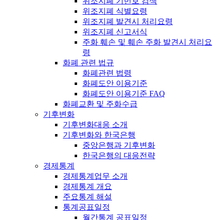
위조지폐 기번호 검색
위조지폐 식별요령
위조지폐 발견시 처리요령
위조지폐 신고서식
주화 훼손 및 훼손 주화 발견시 처리요
령
화폐 관련 법규
화폐관련 법령
화폐도안 이용기준
화폐도안 이용기준 FAQ
화폐교환 및 주화수급
기후변화
기후변화대응 소개
기후변화와 한국은행
중앙은행과 기후변화
한국은행의 대응전략
경제통계
경제통계업무 소개
경제통계 개요
주요통계 해설
통계공표일정
월간통계 공표일정