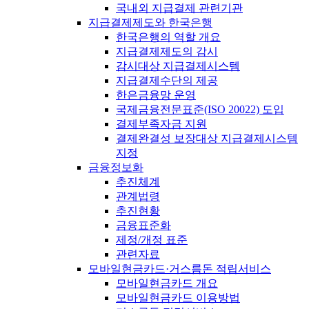
국내외 지급결제 관련기관
지급결제제도와 한국은행
한국은행의 역할 개요
지급결제제도의 감시
감시대상 지급결제시스템
지급결제수단의 제공
한은금융망 운영
국제금융전문표준(ISO 20022) 도입
결제부족자금 지원
결제완결성 보장대상 지급결제시스템
지정
금융정보화
추진체계
관계법령
추진현황
금융표준화
제정/개정 표준
관련자료
모바일현금카드·거스름돈 적립서비스
모바일현금카드 개요
모바일현금카드 이용방법