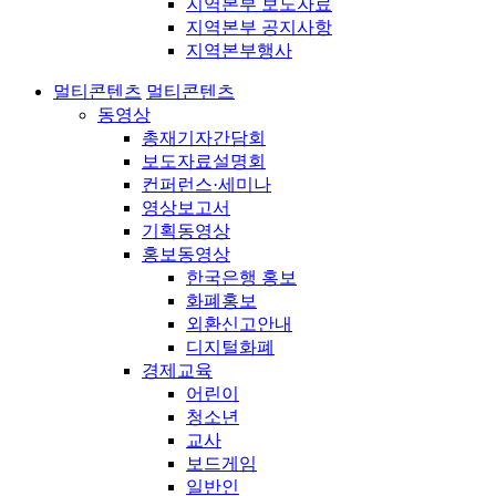
지역본부 보도자료
지역본부 공지사항
지역본부행사
멀티콘텐츠
멀티콘텐츠
동영상
총재기자간담회
보도자료설명회
컨퍼런스·세미나
영상보고서
기획동영상
홍보동영상
한국은행 홍보
화폐홍보
외환신고안내
디지털화폐
경제교육
어린이
청소년
교사
보드게임
일반인