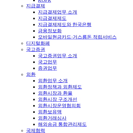
KOFR
지급결제
지급결제업무 소개
지급결제제도
지급결제제도와 한국은행
금융정보화
모바일현금카드·거스름돈 적립서비스
디지털화폐
국고증권
국고증권업무 소개
국고업무
증권업무
외환
외환업무 소개
외환정책과 외환제도
외환시장과 환율
외환시장 구조개선
외환시장운영협의회
외환보유액
외환거래심사
해외송금 통합관리제도
국제협력