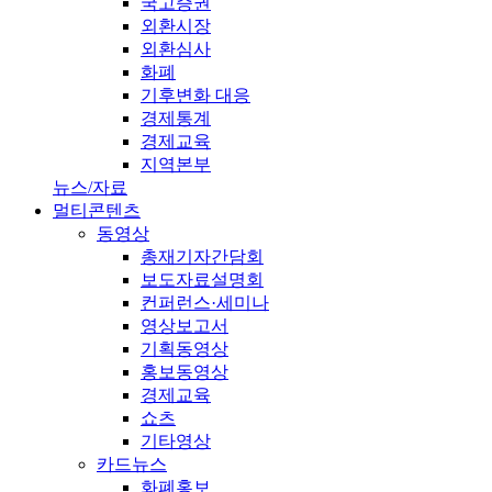
국고증권
외환시장
외환심사
화폐
기후변화 대응
경제통계
경제교육
지역본부
뉴스/자료
멀티콘텐츠
동영상
총재기자간담회
보도자료설명회
컨퍼런스·세미나
영상보고서
기획동영상
홍보동영상
경제교육
쇼츠
기타영상
카드뉴스
화폐홍보