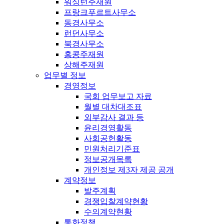
워싱턴주재원
프랑크푸르트사무소
동경사무소
런던사무소
북경사무소
홍콩주재원
상해주재원
업무별 정보
경영정보
국회 업무보고 자료
월별 대차대조표
외부감사 결과 등
윤리경영활동
사회공헌활동
민원처리기준표
정보공개목록
개인정보 제3자 제공 공개
계약정보
발주계획
경쟁입찰계약현황
수의계약현황
통화정책