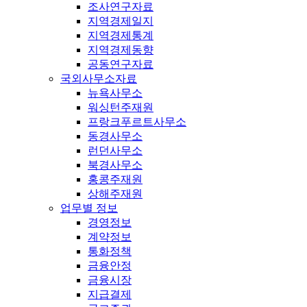
조사연구자료
지역경제일지
지역경제통계
지역경제동향
공동연구자료
국외사무소자료
뉴욕사무소
워싱턴주재원
프랑크푸르트사무소
동경사무소
런던사무소
북경사무소
홍콩주재원
상해주재원
업무별 정보
경영정보
계약정보
통화정책
금융안정
금융시장
지급결제