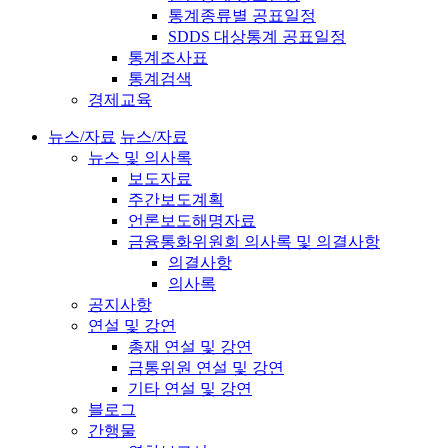
통계종류별 공표일정
SDDS 대상통계 공표일정
통계조사표
통계검색
경제교육
뉴스/자료
뉴스/자료
뉴스 및 의사록
보도자료
주간보도계획
언론보도해명자료
금융통화위원회 의사록 및 의결사항
의결사항
의사록
공지사항
연설 및 강연
총재 연설 및 강연
금통위원 연설 및 강연
기타 연설 및 강연
블로그
간행물