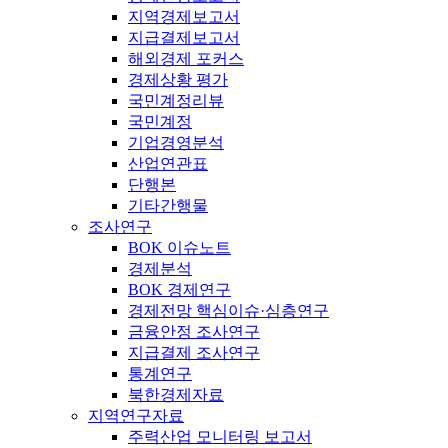
지역경제보고서
지급결제보고서
해외경제 포커스
경제상황 평가
국민계정리뷰
국민계정
기업경영분석
산업연관표
단행본
기타간행물
조사연구
BOK 이슈노트
경제분석
BOK 경제연구
경제전망 핵심이슈·심층연구
금융안정 조사연구
지급결제 조사연구
통계연구
북한경제자료
지역연구자료
주력산업 모니터링 보고서