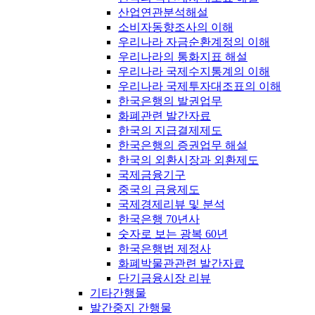
산업연관분석해설
소비자동향조사의 이해
우리나라 자금순환계정의 이해
우리나라의 통화지표 해설
우리나라 국제수지통계의 이해
우리나라 국제투자대조표의 이해
한국은행의 발권업무
화폐관련 발간자료
한국의 지급결제제도
한국은행의 증권업무 해설
한국의 외환시장과 외환제도
국제금융기구
중국의 금융제도
국제경제리뷰 및 분석
한국은행 70년사
숫자로 보는 광복 60년
한국은행법 제정사
화폐박물관관련 발간자료
단기금융시장 리뷰
기타간행물
발간중지 간행물