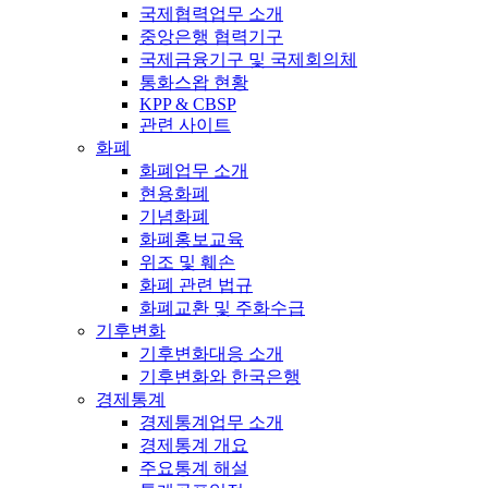
국제협력업무 소개
중앙은행 협력기구
국제금융기구 및 국제회의체
통화스왑 현황
KPP & CBSP
관련 사이트
화폐
화폐업무 소개
현용화폐
기념화폐
화폐홍보교육
위조 및 훼손
화폐 관련 법규
화폐교환 및 주화수급
기후변화
기후변화대응 소개
기후변화와 한국은행
경제통계
경제통계업무 소개
경제통계 개요
주요통계 해설