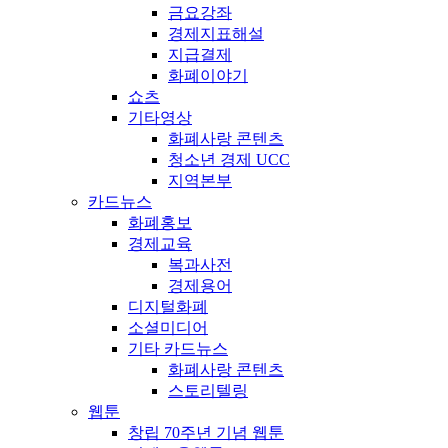
금요강좌
경제지표해설
지급결제
화폐이야기
쇼츠
기타영상
화폐사랑 콘텐츠
청소년 경제 UCC
지역본부
카드뉴스
화폐홍보
경제교육
복과사전
경제용어
디지털화폐
소셜미디어
기타 카드뉴스
화폐사랑 콘텐츠
스토리텔링
웹툰
창립 70주년 기념 웹툰