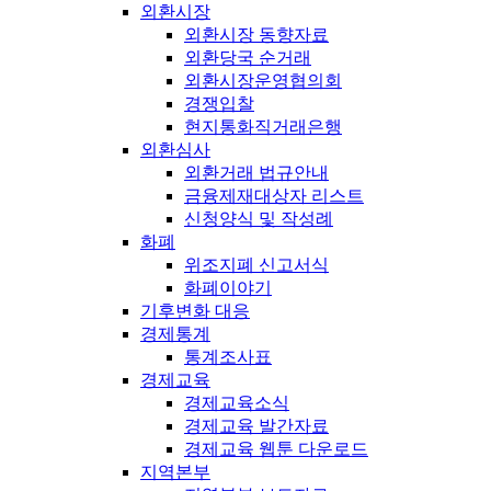
외환시장
외환시장 동향자료
외환당국 순거래
외환시장운영협의회
경쟁입찰
현지통화직거래은행
외환심사
외환거래 법규안내
금융제재대상자 리스트
신청양식 및 작성례
화폐
위조지폐 신고서식
화폐이야기
기후변화 대응
경제통계
통계조사표
경제교육
경제교육소식
경제교육 발간자료
경제교육 웹툰 다운로드
지역본부