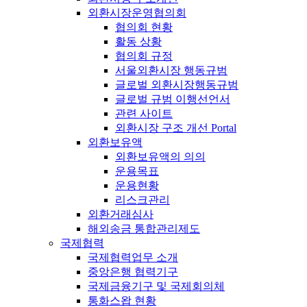
외환시장운영협의회
협의회 현황
활동 상황
협의회 규정
서울외환시장 행동규범
글로벌 외환시장행동규범
글로벌 규범 이행선언서
관련 사이트
외환시장 구조 개선 Portal
외환보유액
외환보유액의 의의
운용목표
운용현황
리스크관리
외환거래심사
해외송금 통합관리제도
국제협력
국제협력업무 소개
중앙은행 협력기구
국제금융기구 및 국제회의체
통화스왑 현황