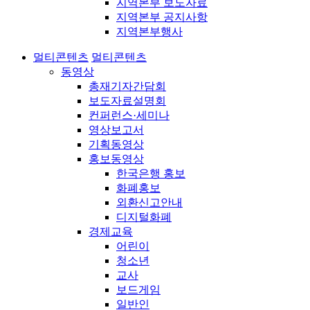
지역본부 보도자료
지역본부 공지사항
지역본부행사
멀티콘텐츠
멀티콘텐츠
동영상
총재기자간담회
보도자료설명회
컨퍼런스·세미나
영상보고서
기획동영상
홍보동영상
한국은행 홍보
화폐홍보
외환신고안내
디지털화폐
경제교육
어린이
청소년
교사
보드게임
일반인