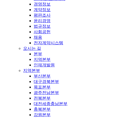
경영정보
계약정보
평판조사
윤리경영
법규정보
사회공헌
채용
전자계약시스템
오시는 길
본부
지역본부
인재개발원
지역본부
부산본부
대구경북본부
목포본부
광주전남본부
전북본부
대전세종충남본부
충북본부
강원본부