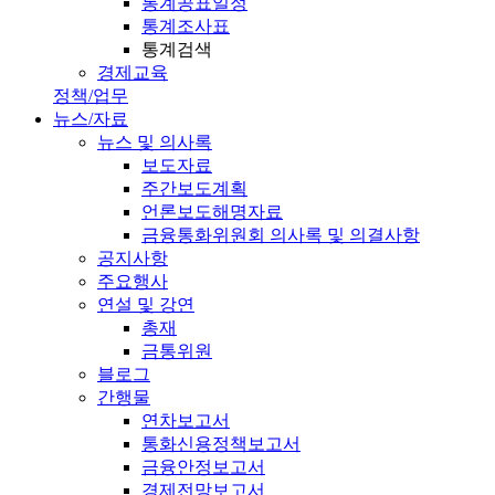
통계공표일정
통계조사표
통계검색
경제교육
정책/업무
뉴스/자료
뉴스 및 의사록
보도자료
주간보도계획
언론보도해명자료
금융통화위원회 의사록 및 의결사항
공지사항
주요행사
연설 및 강연
총재
금통위원
블로그
간행물
연차보고서
통화신용정책보고서
금융안정보고서
경제전망보고서