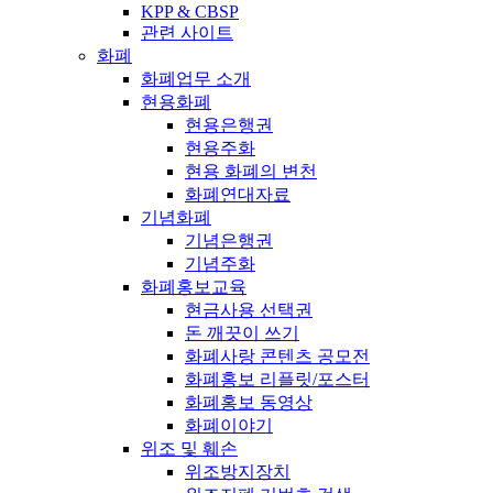
KPP & CBSP
관련 사이트
화폐
화폐업무 소개
현용화폐
현용은행권
현용주화
현용 화폐의 변천
화폐연대자료
기념화폐
기념은행권
기념주화
화폐홍보교육
현금사용 선택권
돈 깨끗이 쓰기
화폐사랑 콘텐츠 공모전
화폐홍보 리플릿/포스터
화폐홍보 동영상
화폐이야기
위조 및 훼손
위조방지장치