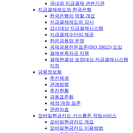
국내외 지급결제 관련기관
지급결제제도와 한국은행
한국은행의 역할 개요
지급결제제도의 감시
감시대상 지급결제시스템
지급결제수단의 제공
한은금융망 운영
국제금융전문표준(ISO 20022) 도입
결제부족자금 지원
결제완결성 보장대상 지급결제시스템
지정
금융정보화
추진체계
관계법령
추진현황
금융표준화
제정/개정 표준
관련자료
모바일현금카드·거스름돈 적립서비스
모바일현금카드 개요
모바일현금카드 이용방법