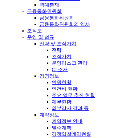
역대총재
금융통화위원회
금융통화위원회
금융통화위원회의 역사
조직도
운영 및 법규
전략 및 조직가치
전략
조직가치
운영리스크 관리
CI 소개
경영정보
인원현황
인건비 현황
주요 업무 추진 현황
재무현황
외부감사 결과 등
계약정보
계약정보 안내
발주계획
경쟁입찰계약현황