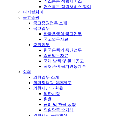
거스름돈 적립서비스
거스름돈 적립서비스 참여
디지털화폐
국고증권
국고증권업무 소개
국고업무
한국은행의 국고업무
국고업무자료
증권업무
한국은행의 증권업무
증권업무자료
국채 발행 및 환매공고
국채관련 물가연동계수
외환
외환업무 소개
외환정책과 외환제도
외환시장과 환율
외환시장
환율
금리 및 환율 동향
외환당국 순거래
외환시장 구조개선