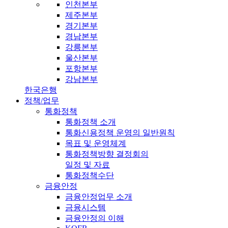
인천본부
제주본부
경기본부
경남본부
강릉본부
울산본부
포항본부
강남본부
한국은행
정책/업무
통화정책
통화정책 소개
통화신용정책 운영의 일반원칙
목표 및 운영체계
통화정책방향 결정회의
일정 및 자료
통화정책수단
금융안정
금융안정업무 소개
금융시스템
금융안정의 이해