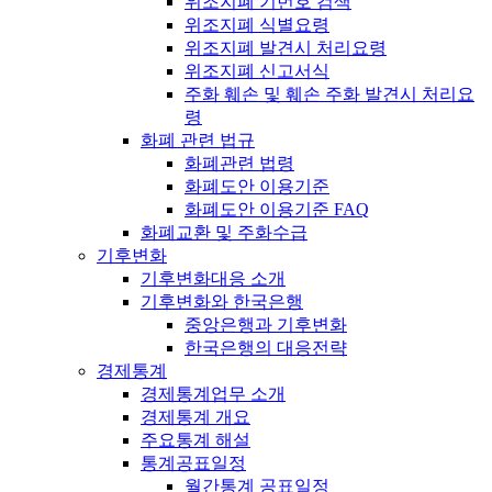
위조지폐 기번호 검색
위조지폐 식별요령
위조지폐 발견시 처리요령
위조지폐 신고서식
주화 훼손 및 훼손 주화 발견시 처리요
령
화폐 관련 법규
화폐관련 법령
화폐도안 이용기준
화폐도안 이용기준 FAQ
화폐교환 및 주화수급
기후변화
기후변화대응 소개
기후변화와 한국은행
중앙은행과 기후변화
한국은행의 대응전략
경제통계
경제통계업무 소개
경제통계 개요
주요통계 해설
통계공표일정
월간통계 공표일정