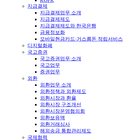
KOFR
지급결제
지급결제업무 소개
지급결제제도
지급결제제도와 한국은행
금융정보화
모바일현금카드·거스름돈 적립서비스
디지털화폐
국고증권
국고증권업무 소개
국고업무
증권업무
외환
외환업무 소개
외환정책과 외환제도
외환시장과 환율
외환시장 구조개선
외환시장운영협의회
외환보유액
외환거래심사
해외송금 통합관리제도
국제협력