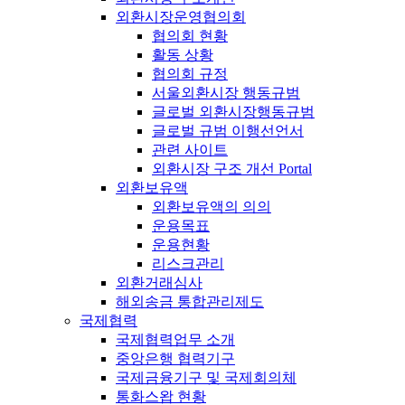
외환시장운영협의회
협의회 현황
활동 상황
협의회 규정
서울외환시장 행동규범
글로벌 외환시장행동규범
글로벌 규범 이행선언서
관련 사이트
외환시장 구조 개선 Portal
외환보유액
외환보유액의 의의
운용목표
운용현황
리스크관리
외환거래심사
해외송금 통합관리제도
국제협력
국제협력업무 소개
중앙은행 협력기구
국제금융기구 및 국제회의체
통화스왑 현황