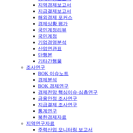
지역경제보고서
지급결제보고서
해외경제 포커스
경제상황 평가
국민계정리뷰
국민계정
기업경영분석
산업연관표
단행본
기타간행물
조사연구
BOK 이슈노트
경제분석
BOK 경제연구
경제전망 핵심이슈·심층연구
금융안정 조사연구
지급결제 조사연구
통계연구
북한경제자료
지역연구자료
주력산업 모니터링 보고서