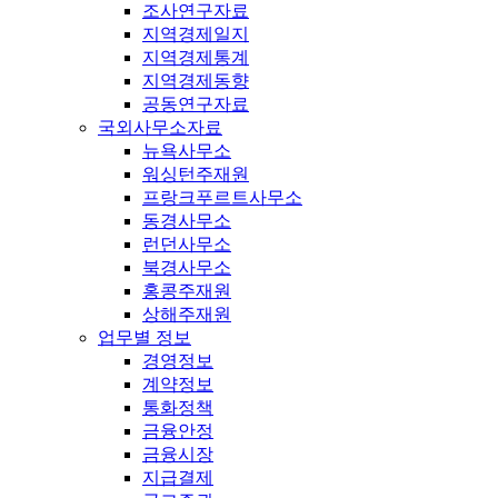
조사연구자료
지역경제일지
지역경제통계
지역경제동향
공동연구자료
국외사무소자료
뉴욕사무소
워싱턴주재원
프랑크푸르트사무소
동경사무소
런던사무소
북경사무소
홍콩주재원
상해주재원
업무별 정보
경영정보
계약정보
통화정책
금융안정
금융시장
지급결제