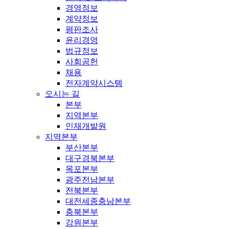
경영정보
계약정보
평판조사
윤리경영
법규정보
사회공헌
채용
전자계약시스템
오시는 길
본부
지역본부
인재개발원
지역본부
부산본부
대구경북본부
목포본부
광주전남본부
전북본부
대전세종충남본부
충북본부
강원본부