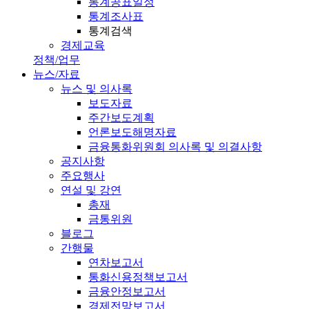
통계공표일정
통계조사표
통계검색
경제교육
정책/업무
뉴스/자료
뉴스 및 의사록
보도자료
주간보도계획
언론보도해명자료
금융통화위원회 의사록 및 의결사항
공지사항
주요행사
연설 및 강연
총재
금통위원
블로그
간행물
연차보고서
통화신용정책보고서
금융안정보고서
경제전망보고서