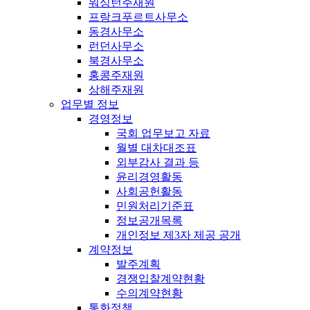
워싱턴주재원
프랑크푸르트사무소
동경사무소
런던사무소
북경사무소
홍콩주재원
상해주재원
업무별 정보
경영정보
국회 업무보고 자료
월별 대차대조표
외부감사 결과 등
윤리경영활동
사회공헌활동
민원처리기준표
정보공개목록
개인정보 제3자 제공 공개
계약정보
발주계획
경쟁입찰계약현황
수의계약현황
통화정책