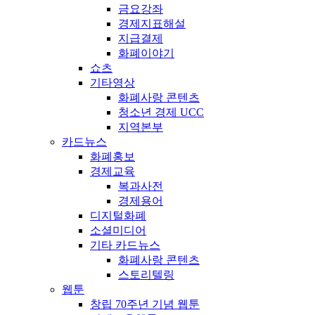
금요강좌
경제지표해설
지급결제
화폐이야기
쇼츠
기타영상
화폐사랑 콘텐츠
청소년 경제 UCC
지역본부
카드뉴스
화폐홍보
경제교육
복과사전
경제용어
디지털화폐
소셜미디어
기타 카드뉴스
화폐사랑 콘텐츠
스토리텔링
웹툰
창립 70주년 기념 웹툰