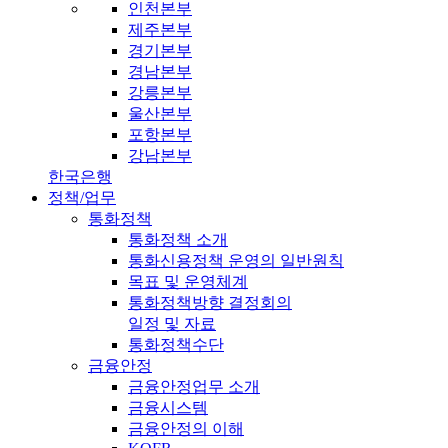
인천본부
제주본부
경기본부
경남본부
강릉본부
울산본부
포항본부
강남본부
한국은행
정책/업무
통화정책
통화정책 소개
통화신용정책 운영의 일반원칙
목표 및 운영체계
통화정책방향 결정회의
일정 및 자료
통화정책수단
금융안정
금융안정업무 소개
금융시스템
금융안정의 이해