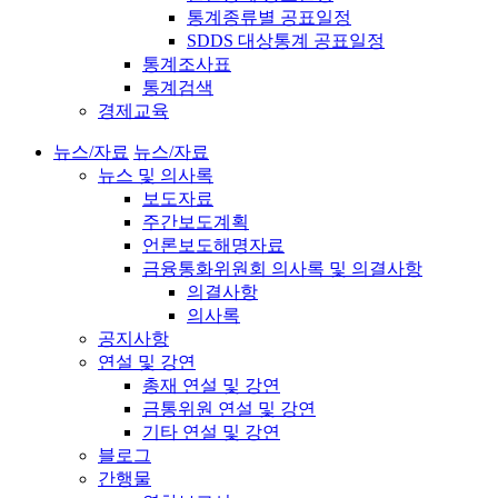
통계종류별 공표일정
SDDS 대상통계 공표일정
통계조사표
통계검색
경제교육
뉴스/자료
뉴스/자료
뉴스 및 의사록
보도자료
주간보도계획
언론보도해명자료
금융통화위원회 의사록 및 의결사항
의결사항
의사록
공지사항
연설 및 강연
총재 연설 및 강연
금통위원 연설 및 강연
기타 연설 및 강연
블로그
간행물