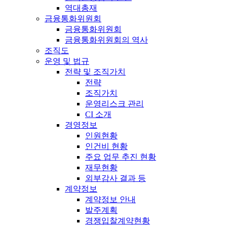
역대총재
금융통화위원회
금융통화위원회
금융통화위원회의 역사
조직도
운영 및 법규
전략 및 조직가치
전략
조직가치
운영리스크 관리
CI 소개
경영정보
인원현황
인건비 현황
주요 업무 추진 현황
재무현황
외부감사 결과 등
계약정보
계약정보 안내
발주계획
경쟁입찰계약현황