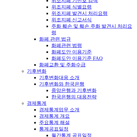
위조지폐 기번호 검색
위조지폐 식별요령
위조지폐 발견시 처리요령
위조지폐 신고서식
주화 훼손 및 훼손 주화 발견시 처리요
령
화폐 관련 법규
화폐관련 법령
화폐도안 이용기준
화폐도안 이용기준 FAQ
화폐교환 및 주화수급
기후변화
기후변화대응 소개
기후변화와 한국은행
중앙은행과 기후변화
한국은행의 대응전략
경제통계
경제통계업무 소개
경제통계 개요
주요통계 해설
통계공표일정
월간통계 공표일정