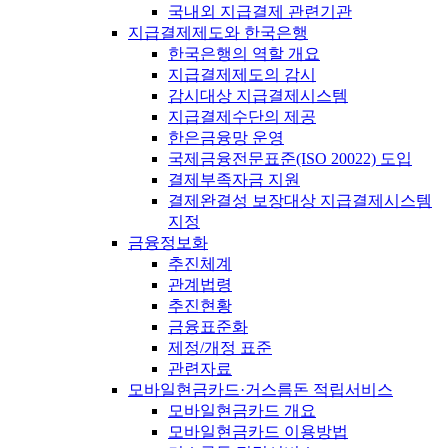
국내외 지급결제 관련기관
지급결제제도와 한국은행
한국은행의 역할 개요
지급결제제도의 감시
감시대상 지급결제시스템
지급결제수단의 제공
한은금융망 운영
국제금융전문표준(ISO 20022) 도입
결제부족자금 지원
결제완결성 보장대상 지급결제시스템
지정
금융정보화
추진체계
관계법령
추진현황
금융표준화
제정/개정 표준
관련자료
모바일현금카드·거스름돈 적립서비스
모바일현금카드 개요
모바일현금카드 이용방법