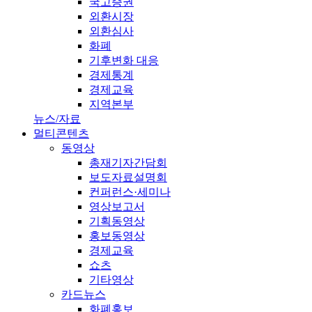
국고증권
외환시장
외환심사
화폐
기후변화 대응
경제통계
경제교육
지역본부
뉴스/자료
멀티콘텐츠
동영상
총재기자간담회
보도자료설명회
컨퍼런스·세미나
영상보고서
기획동영상
홍보동영상
경제교육
쇼츠
기타영상
카드뉴스
화폐홍보