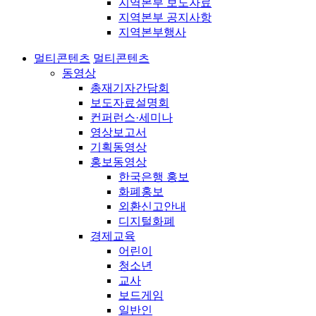
지역본부 보도자료
지역본부 공지사항
지역본부행사
멀티콘텐츠
멀티콘텐츠
동영상
총재기자간담회
보도자료설명회
컨퍼런스·세미나
영상보고서
기획동영상
홍보동영상
한국은행 홍보
화폐홍보
외환신고안내
디지털화폐
경제교육
어린이
청소년
교사
보드게임
일반인