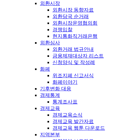
외환시장
외환시장 동향자료
외환당국 순거래
외환시장운영협의회
경쟁입찰
현지통화직거래은행
외환심사
외환거래 법규안내
금융제재대상자 리스트
신청양식 및 작성례
화폐
위조지폐 신고서식
화폐이야기
기후변화 대응
경제통계
통계조사표
경제교육
경제교육소식
경제교육 발간자료
경제교육 웹툰 다운로드
지역본부