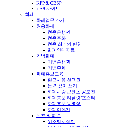
KPP & CBSP
관련 사이트
화폐
화폐업무 소개
현용화폐
현용은행권
현용주화
현용 화폐의 변천
화폐연대자료
기념화폐
기념은행권
기념주화
화폐홍보교육
현금사용 선택권
돈 깨끗이 쓰기
화폐사랑 콘텐츠 공모전
화폐홍보 리플릿/포스터
화폐홍보 동영상
화폐이야기
위조 및 훼손
위조방지장치