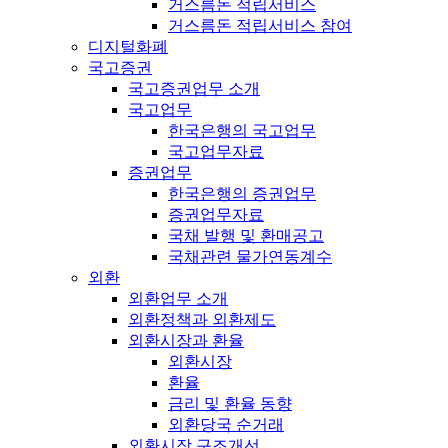
거스름돈 적립서비스
거스름돈 적립서비스 참여
디지털화폐
국고증권
국고증권업무 소개
국고업무
한국은행의 국고업무
국고업무자료
증권업무
한국은행의 증권업무
증권업무자료
국채 발행 및 환매공고
국채관련 물가연동계수
외환
외환업무 소개
외환정책과 외환제도
외환시장과 환율
외환시장
환율
금리 및 환율 동향
외환당국 순거래
외환시장 구조개선