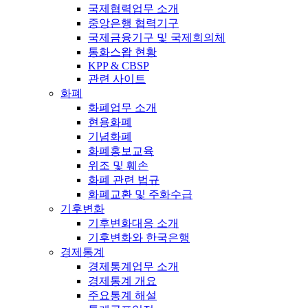
국제협력업무 소개
중앙은행 협력기구
국제금융기구 및 국제회의체
통화스왑 현황
KPP & CBSP
관련 사이트
화폐
화폐업무 소개
현용화폐
기념화폐
화폐홍보교육
위조 및 훼손
화폐 관련 법규
화폐교환 및 주화수급
기후변화
기후변화대응 소개
기후변화와 한국은행
경제통계
경제통계업무 소개
경제통계 개요
주요통계 해설