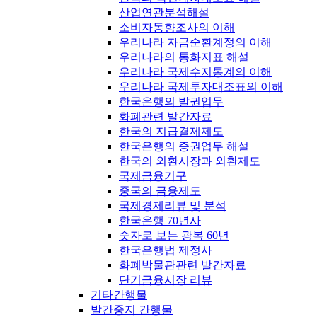
산업연관분석해설
소비자동향조사의 이해
우리나라 자금순환계정의 이해
우리나라의 통화지표 해설
우리나라 국제수지통계의 이해
우리나라 국제투자대조표의 이해
한국은행의 발권업무
화폐관련 발간자료
한국의 지급결제제도
한국은행의 증권업무 해설
한국의 외환시장과 외환제도
국제금융기구
중국의 금융제도
국제경제리뷰 및 분석
한국은행 70년사
숫자로 보는 광복 60년
한국은행법 제정사
화폐박물관관련 발간자료
단기금융시장 리뷰
기타간행물
발간중지 간행물