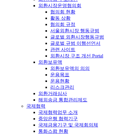
외환시장운영협의회
협의회 현황
활동 상황
협의회 규정
서울외환시장 행동규범
글로벌 외환시장행동규범
글로벌 규범 이행선언서
관련 사이트
외환시장 구조 개선 Portal
외환보유액
외환보유액의 의의
운용목표
운용현황
리스크관리
외환거래심사
해외송금 통합관리제도
국제협력
국제협력업무 소개
중앙은행 협력기구
국제금융기구 및 국제회의체
통화스왑 현황