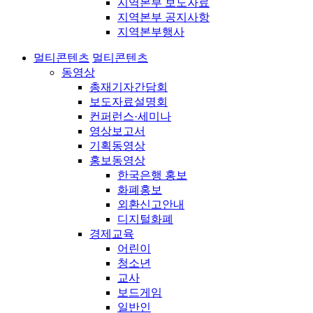
지역본부 보도자료
지역본부 공지사항
지역본부행사
멀티콘텐츠
멀티콘텐츠
동영상
총재기자간담회
보도자료설명회
컨퍼런스·세미나
영상보고서
기획동영상
홍보동영상
한국은행 홍보
화폐홍보
외환신고안내
디지털화폐
경제교육
어린이
청소년
교사
보드게임
일반인