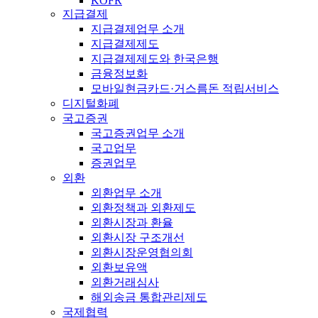
KOFR
지급결제
지급결제업무 소개
지급결제제도
지급결제제도와 한국은행
금융정보화
모바일현금카드·거스름돈 적립서비스
디지털화폐
국고증권
국고증권업무 소개
국고업무
증권업무
외환
외환업무 소개
외환정책과 외환제도
외환시장과 환율
외환시장 구조개선
외환시장운영협의회
외환보유액
외환거래심사
해외송금 통합관리제도
국제협력