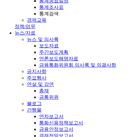
통계공표일정
통계조사표
통계검색
경제교육
정책/업무
뉴스/자료
뉴스 및 의사록
보도자료
주간보도계획
언론보도해명자료
금융통화위원회 의사록 및 의결사항
공지사항
주요행사
연설 및 강연
총재
금통위원
블로그
간행물
연차보고서
통화신용정책보고서
금융안정보고서
경제전망보고서