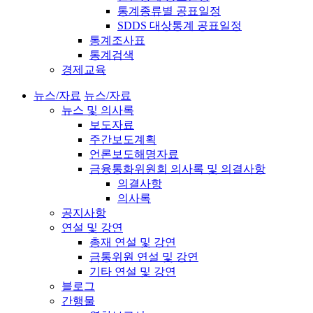
통계종류별 공표일정
SDDS 대상통계 공표일정
통계조사표
통계검색
경제교육
뉴스/자료
뉴스/자료
뉴스 및 의사록
보도자료
주간보도계획
언론보도해명자료
금융통화위원회 의사록 및 의결사항
의결사항
의사록
공지사항
연설 및 강연
총재 연설 및 강연
금통위원 연설 및 강연
기타 연설 및 강연
블로그
간행물