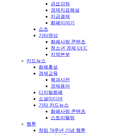
금요강좌
경제지표해설
지급결제
화폐이야기
쇼츠
기타영상
화폐사랑 콘텐츠
청소년 경제 UCC
지역본부
카드뉴스
화폐홍보
경제교육
복과사전
경제용어
디지털화폐
소셜미디어
기타 카드뉴스
화폐사랑 콘텐츠
스토리텔링
웹툰
창립 70주년 기념 웹툰