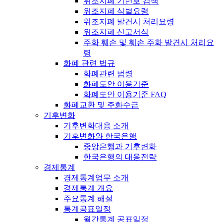
위조지폐 기번호 검색
위조지폐 식별요령
위조지폐 발견시 처리요령
위조지폐 신고서식
주화 훼손 및 훼손 주화 발견시 처리요
령
화폐 관련 법규
화폐관련 법령
화폐도안 이용기준
화폐도안 이용기준 FAQ
화폐교환 및 주화수급
기후변화
기후변화대응 소개
기후변화와 한국은행
중앙은행과 기후변화
한국은행의 대응전략
경제통계
경제통계업무 소개
경제통계 개요
주요통계 해설
통계공표일정
월간통계 공표일정