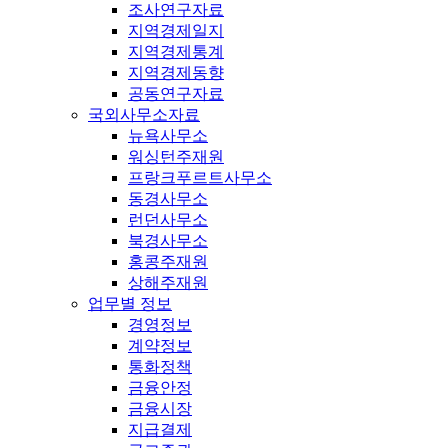
조사연구자료
지역경제일지
지역경제통계
지역경제동향
공동연구자료
국외사무소자료
뉴욕사무소
워싱턴주재원
프랑크푸르트사무소
동경사무소
런던사무소
북경사무소
홍콩주재원
상해주재원
업무별 정보
경영정보
계약정보
통화정책
금융안정
금융시장
지급결제