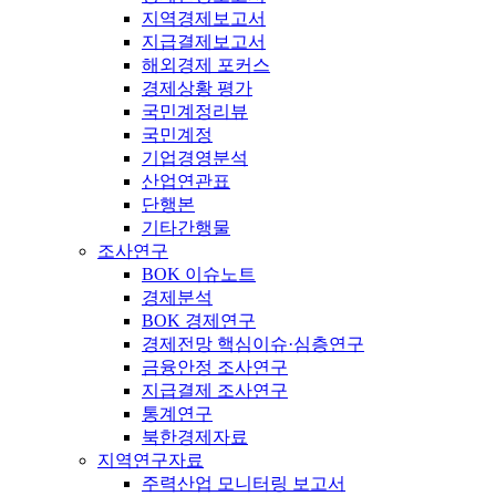
지역경제보고서
지급결제보고서
해외경제 포커스
경제상황 평가
국민계정리뷰
국민계정
기업경영분석
산업연관표
단행본
기타간행물
조사연구
BOK 이슈노트
경제분석
BOK 경제연구
경제전망 핵심이슈·심층연구
금융안정 조사연구
지급결제 조사연구
통계연구
북한경제자료
지역연구자료
주력산업 모니터링 보고서