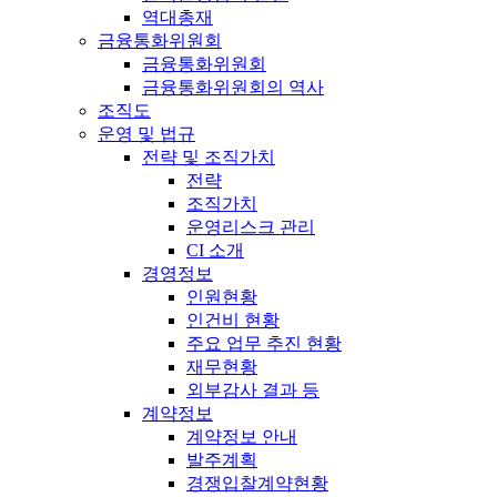
역대총재
금융통화위원회
금융통화위원회
금융통화위원회의 역사
조직도
운영 및 법규
전략 및 조직가치
전략
조직가치
운영리스크 관리
CI 소개
경영정보
인원현황
인건비 현황
주요 업무 추진 현황
재무현황
외부감사 결과 등
계약정보
계약정보 안내
발주계획
경쟁입찰계약현황