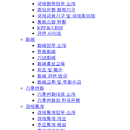
국제협력업무 소개
중앙은행 협력기구
국제금융기구 및 국제회의체
통화스왑 현황
KPP & CBSP
관련 사이트
화폐
화폐업무 소개
현용화폐
기념화폐
화폐홍보교육
위조 및 훼손
화폐 관련 법규
화폐교환 및 주화수급
기후변화
기후변화대응 소개
기후변화와 한국은행
경제통계
경제통계업무 소개
경제통계 개요
주요통계 해설