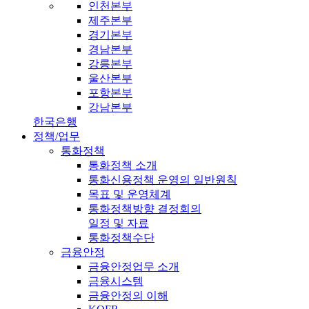
인천본부
제주본부
경기본부
경남본부
강릉본부
울산본부
포항본부
강남본부
한국은행
정책/업무
통화정책
통화정책 소개
통화신용정책 운영의 일반원칙
목표 및 운영체계
통화정책방향 결정회의
일정 및 자료
통화정책수단
금융안정
금융안정업무 소개
금융시스템
금융안정의 이해