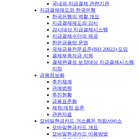
국내외 지급결제 관련기관
지급결제제도와 한국은행
한국은행의 역할 개요
지급결제제도의 감시
감시대상 지급결제시스템
지급결제수단의 제공
한은금융망 운영
국제금융전문표준(ISO 20022) 도입
결제부족자금 지원
결제완결성 보장대상 지급결제시스템
지정
금융정보화
추진체계
관계법령
추진현황
금융표준화
제정/개정 표준
관련자료
모바일현금카드·거스름돈 적립서비스
모바일현금카드 개요
모바일현금카드 이용방법