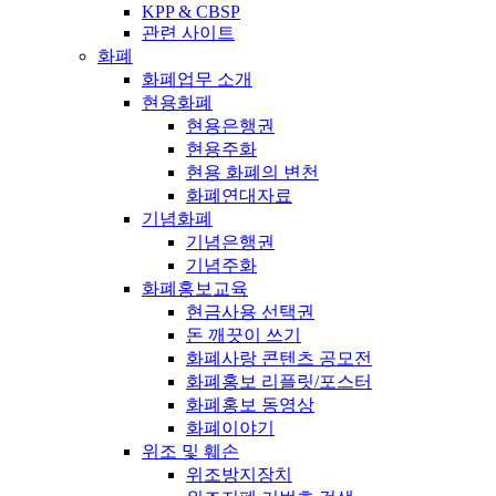
KPP & CBSP
관련 사이트
화폐
화폐업무 소개
현용화폐
현용은행권
현용주화
현용 화폐의 변천
화폐연대자료
기념화폐
기념은행권
기념주화
화폐홍보교육
현금사용 선택권
돈 깨끗이 쓰기
화폐사랑 콘텐츠 공모전
화폐홍보 리플릿/포스터
화폐홍보 동영상
화폐이야기
위조 및 훼손
위조방지장치