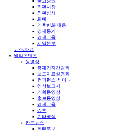
국고증권
외환시장
외환심사
화폐
기후변화 대응
경제통계
경제교육
지역본부
뉴스/자료
멀티콘텐츠
동영상
총재기자간담회
보도자료설명회
컨퍼런스·세미나
영상보고서
기획동영상
홍보동영상
경제교육
쇼츠
기타영상
카드뉴스
화폐홍보