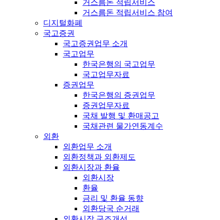
거스름돈 적립서비스
거스름돈 적립서비스 참여
디지털화폐
국고증권
국고증권업무 소개
국고업무
한국은행의 국고업무
국고업무자료
증권업무
한국은행의 증권업무
증권업무자료
국채 발행 및 환매공고
국채관련 물가연동계수
외환
외환업무 소개
외환정책과 외환제도
외환시장과 환율
외환시장
환율
금리 및 환율 동향
외환당국 순거래
외환시장 구조개선