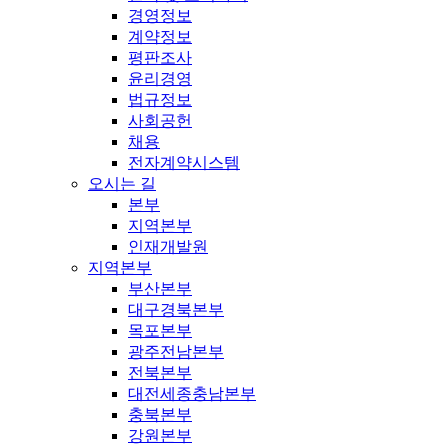
경영정보
계약정보
평판조사
윤리경영
법규정보
사회공헌
채용
전자계약시스템
오시는 길
본부
지역본부
인재개발원
지역본부
부산본부
대구경북본부
목포본부
광주전남본부
전북본부
대전세종충남본부
충북본부
강원본부