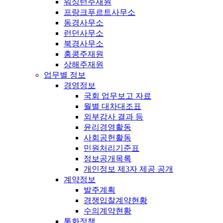
워싱턴주재원
프랑크푸르트사무소
동경사무소
런던사무소
북경사무소
홍콩주재원
상해주재원
업무별 정보
경영정보
국회 업무보고 자료
월별 대차대조표
외부감사 결과 등
윤리경영활동
사회공헌활동
민원처리기준표
정보공개목록
개인정보 제3자 제공 공개
계약정보
발주계획
경쟁입찰계약현황
수의계약현황
통화정책