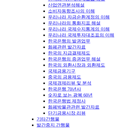
산업연관분석해설
소비자동향조사의 이해
우리나라 자금순환계정의 이해
우리나라의 통화지표 해설
우리나라 국제수지통계의 이해
우리나라 국제투자대조표의 이해
한국은행의 발권업무
화폐관련 발간자료
한국의 지급결제제도
한국은행의 증권업무 해설
한국의 외환시장과 외환제도
국제금융기구
중국의 금융제도
국제경제리뷰 및 분석
한국은행 70년사
숫자로 보는 광복 60년
한국은행법 제정사
화폐박물관관련 발간자료
단기금융시장 리뷰
기타간행물
발간중지 간행물