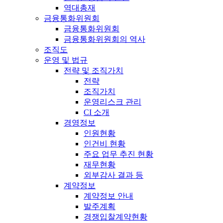
역대총재
금융통화위원회
금융통화위원회
금융통화위원회의 역사
조직도
운영 및 법규
전략 및 조직가치
전략
조직가치
운영리스크 관리
CI 소개
경영정보
인원현황
인건비 현황
주요 업무 추진 현황
재무현황
외부감사 결과 등
계약정보
계약정보 안내
발주계획
경쟁입찰계약현황