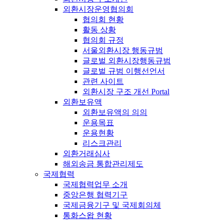
외환시장운영협의회
협의회 현황
활동 상황
협의회 규정
서울외환시장 행동규범
글로벌 외환시장행동규범
글로벌 규범 이행선언서
관련 사이트
외환시장 구조 개선 Portal
외환보유액
외환보유액의 의의
운용목표
운용현황
리스크관리
외환거래심사
해외송금 통합관리제도
국제협력
국제협력업무 소개
중앙은행 협력기구
국제금융기구 및 국제회의체
통화스왑 현황