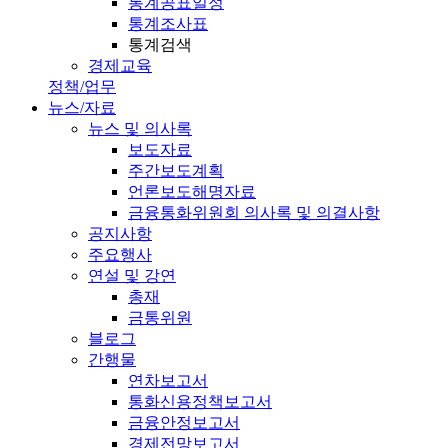
통계공표일정
통계조사표
통계검색
경제교육
정책/업무
뉴스/자료
뉴스 및 의사록
보도자료
주간보도계획
언론보도해명자료
금융통화위원회 의사록 및 의결사항
공지사항
주요행사
연설 및 강연
총재
금통위원
블로그
간행물
연차보고서
통화신용정책보고서
금융안정보고서
경제전망보고서