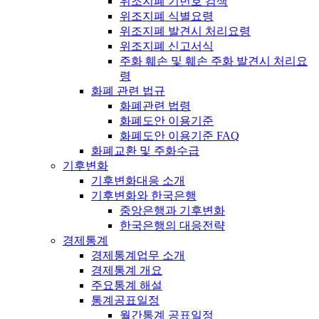
위조지폐 기번호 검색
위조지폐 식별요령
위조지폐 발견시 처리요령
위조지폐 신고서식
주화 훼손 및 훼손 주화 발견시 처리요
령
화폐 관련 법규
화폐관련 법령
화폐도안 이용기준
화폐도안 이용기준 FAQ
화폐교환 및 주화수급
기후변화
기후변화대응 소개
기후변화와 한국은행
중앙은행과 기후변화
한국은행의 대응전략
경제통계
경제통계업무 소개
경제통계 개요
주요통계 해설
통계공표일정
월간통계 공표일정