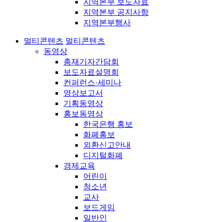
지역본부 보도자료
지역본부 공지사항
지역본부행사
멀티콘텐츠
멀티콘텐츠
동영상
총재기자간담회
보도자료설명회
컨퍼런스·세미나
영상보고서
기획동영상
홍보동영상
한국은행 홍보
화폐홍보
외환신고안내
디지털화폐
경제교육
어린이
청소년
교사
보드게임
일반인