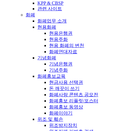
KPP & CBSP
관련 사이트
화폐
화폐업무 소개
현용화폐
현용은행권
현용주화
현용 화폐의 변천
화폐연대자료
기념화폐
기념은행권
기념주화
화폐홍보교육
현금사용 선택권
돈 깨끗이 쓰기
화폐사랑 콘텐츠 공모전
화폐홍보 리플릿/포스터
화폐홍보 동영상
화폐이야기
위조 및 훼손
위조방지장치