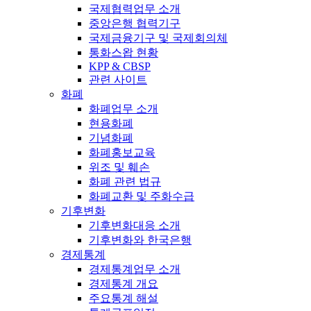
국제협력업무 소개
중앙은행 협력기구
국제금융기구 및 국제회의체
통화스왑 현황
KPP & CBSP
관련 사이트
화폐
화폐업무 소개
현용화폐
기념화폐
화폐홍보교육
위조 및 훼손
화폐 관련 법규
화폐교환 및 주화수급
기후변화
기후변화대응 소개
기후변화와 한국은행
경제통계
경제통계업무 소개
경제통계 개요
주요통계 해설