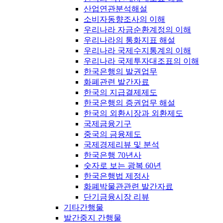
산업연관분석해설
소비자동향조사의 이해
우리나라 자금순환계정의 이해
우리나라의 통화지표 해설
우리나라 국제수지통계의 이해
우리나라 국제투자대조표의 이해
한국은행의 발권업무
화폐관련 발간자료
한국의 지급결제제도
한국은행의 증권업무 해설
한국의 외환시장과 외환제도
국제금융기구
중국의 금융제도
국제경제리뷰 및 분석
한국은행 70년사
숫자로 보는 광복 60년
한국은행법 제정사
화폐박물관관련 발간자료
단기금융시장 리뷰
기타간행물
발간중지 간행물