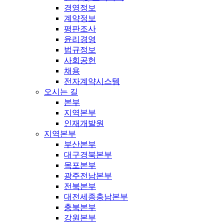
경영정보
계약정보
평판조사
윤리경영
법규정보
사회공헌
채용
전자계약시스템
오시는 길
본부
지역본부
인재개발원
지역본부
부산본부
대구경북본부
목포본부
광주전남본부
전북본부
대전세종충남본부
충북본부
강원본부