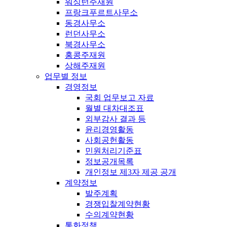
워싱턴주재원
프랑크푸르트사무소
동경사무소
런던사무소
북경사무소
홍콩주재원
상해주재원
업무별 정보
경영정보
국회 업무보고 자료
월별 대차대조표
외부감사 결과 등
윤리경영활동
사회공헌활동
민원처리기준표
정보공개목록
개인정보 제3자 제공 공개
계약정보
발주계획
경쟁입찰계약현황
수의계약현황
통화정책