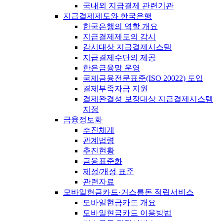
국내외 지급결제 관련기관
지급결제제도와 한국은행
한국은행의 역할 개요
지급결제제도의 감시
감시대상 지급결제시스템
지급결제수단의 제공
한은금융망 운영
국제금융전문표준(ISO 20022) 도입
결제부족자금 지원
결제완결성 보장대상 지급결제시스템
지정
금융정보화
추진체계
관계법령
추진현황
금융표준화
제정/개정 표준
관련자료
모바일현금카드·거스름돈 적립서비스
모바일현금카드 개요
모바일현금카드 이용방법