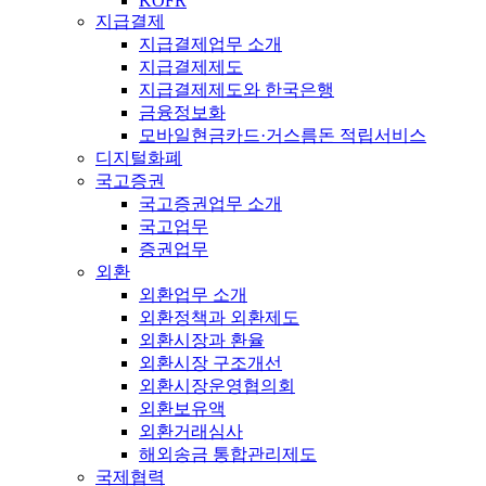
KOFR
지급결제
지급결제업무 소개
지급결제제도
지급결제제도와 한국은행
금융정보화
모바일현금카드·거스름돈 적립서비스
디지털화폐
국고증권
국고증권업무 소개
국고업무
증권업무
외환
외환업무 소개
외환정책과 외환제도
외환시장과 환율
외환시장 구조개선
외환시장운영협의회
외환보유액
외환거래심사
해외송금 통합관리제도
국제협력