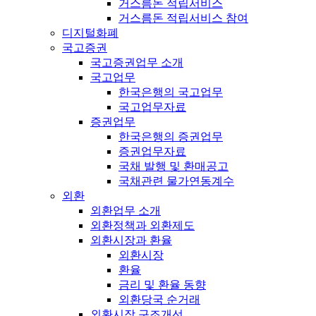
거스름돈 적립서비스
거스름돈 적립서비스 참여
디지털화폐
국고증권
국고증권업무 소개
국고업무
한국은행의 국고업무
국고업무자료
증권업무
한국은행의 증권업무
증권업무자료
국채 발행 및 환매공고
국채관련 물가연동계수
외환
외환업무 소개
외환정책과 외환제도
외환시장과 환율
외환시장
환율
금리 및 환율 동향
외환당국 순거래
외환시장 구조개선