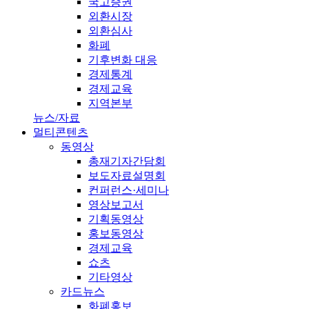
국고증권
외환시장
외환심사
화폐
기후변화 대응
경제통계
경제교육
지역본부
뉴스/자료
멀티콘텐츠
동영상
총재기자간담회
보도자료설명회
컨퍼런스·세미나
영상보고서
기획동영상
홍보동영상
경제교육
쇼츠
기타영상
카드뉴스
화폐홍보