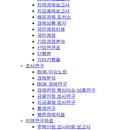
지역경제보고서
지급결제보고서
해외경제 포커스
경제상황 평가
국민계정리뷰
국민계정
기업경영분석
산업연관표
단행본
기타간행물
조사연구
BOK 이슈노트
경제분석
BOK 경제연구
경제전망 핵심이슈·심층연구
금융안정 조사연구
지급결제 조사연구
통계연구
북한경제자료
지역연구자료
주력산업 모니터링 보고서