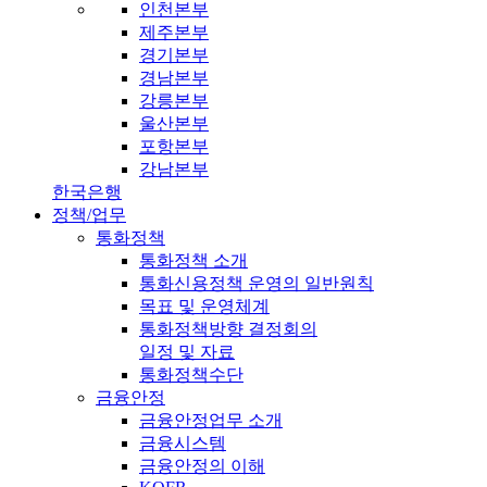
인천본부
제주본부
경기본부
경남본부
강릉본부
울산본부
포항본부
강남본부
한국은행
정책/업무
통화정책
통화정책 소개
통화신용정책 운영의 일반원칙
목표 및 운영체계
통화정책방향 결정회의
일정 및 자료
통화정책수단
금융안정
금융안정업무 소개
금융시스템
금융안정의 이해