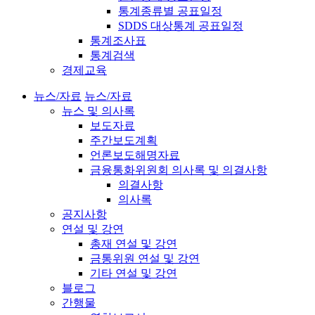
통계종류별 공표일정
SDDS 대상통계 공표일정
통계조사표
통계검색
경제교육
뉴스/자료
뉴스/자료
뉴스 및 의사록
보도자료
주간보도계획
언론보도해명자료
금융통화위원회 의사록 및 의결사항
의결사항
의사록
공지사항
연설 및 강연
총재 연설 및 강연
금통위원 연설 및 강연
기타 연설 및 강연
블로그
간행물