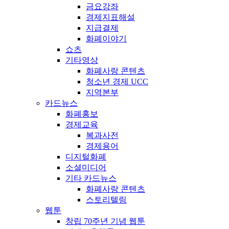
금요강좌
경제지표해설
지급결제
화폐이야기
쇼츠
기타영상
화폐사랑 콘텐츠
청소년 경제 UCC
지역본부
카드뉴스
화폐홍보
경제교육
복과사전
경제용어
디지털화폐
소셜미디어
기타 카드뉴스
화폐사랑 콘텐츠
스토리텔링
웹툰
창립 70주년 기념 웹툰