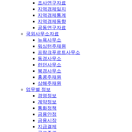
조사연구자료
지역경제일지
지역경제통계
지역경제동향
공동연구자료
국외사무소자료
뉴욕사무소
워싱턴주재원
프랑크푸르트사무소
동경사무소
런던사무소
북경사무소
홍콩주재원
상해주재원
업무별 정보
경영정보
계약정보
통화정책
금융안정
금융시장
지급결제