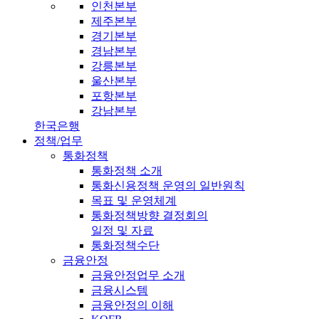
인천본부
제주본부
경기본부
경남본부
강릉본부
울산본부
포항본부
강남본부
한국은행
정책/업무
통화정책
통화정책 소개
통화신용정책 운영의 일반원칙
목표 및 운영체계
통화정책방향 결정회의
일정 및 자료
통화정책수단
금융안정
금융안정업무 소개
금융시스템
금융안정의 이해