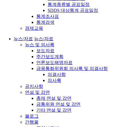
통계종류별 공표일정
SDDS 대상통계 공표일정
통계조사표
통계검색
경제교육
뉴스/자료
뉴스/자료
뉴스 및 의사록
보도자료
주간보도계획
언론보도해명자료
금융통화위원회 의사록 및 의결사항
의결사항
의사록
공지사항
연설 및 강연
총재 연설 및 강연
금통위원 연설 및 강연
기타 연설 및 강연
블로그
간행물