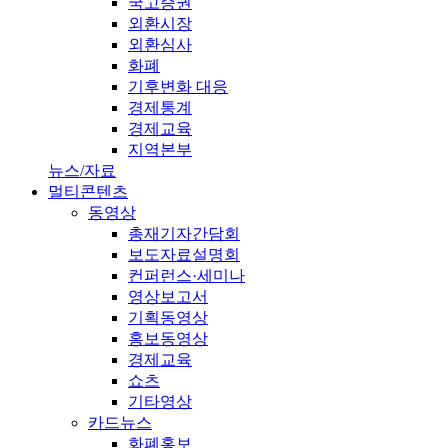
국고증권
외환시장
외환심사
화폐
기후변화 대응
경제통계
경제교육
지역본부
뉴스/자료
멀티콘텐츠
동영상
총재기자간담회
보도자료설명회
컨퍼런스·세미나
영상보고서
기획동영상
홍보동영상
경제교육
쇼츠
기타영상
카드뉴스
화폐홍보