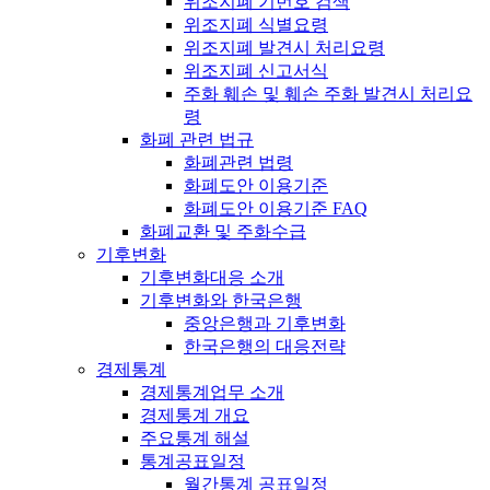
위조지폐 기번호 검색
위조지폐 식별요령
위조지폐 발견시 처리요령
위조지폐 신고서식
주화 훼손 및 훼손 주화 발견시 처리요
령
화폐 관련 법규
화폐관련 법령
화폐도안 이용기준
화폐도안 이용기준 FAQ
화폐교환 및 주화수급
기후변화
기후변화대응 소개
기후변화와 한국은행
중앙은행과 기후변화
한국은행의 대응전략
경제통계
경제통계업무 소개
경제통계 개요
주요통계 해설
통계공표일정
월간통계 공표일정