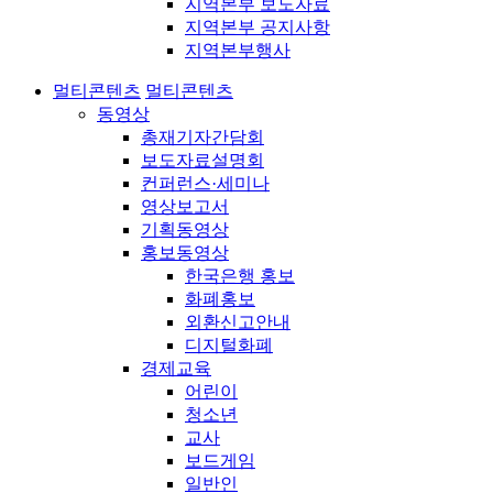
지역본부 보도자료
지역본부 공지사항
지역본부행사
멀티콘텐츠
멀티콘텐츠
동영상
총재기자간담회
보도자료설명회
컨퍼런스·세미나
영상보고서
기획동영상
홍보동영상
한국은행 홍보
화폐홍보
외환신고안내
디지털화폐
경제교육
어린이
청소년
교사
보드게임
일반인