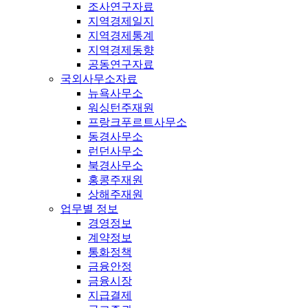
조사연구자료
지역경제일지
지역경제통계
지역경제동향
공동연구자료
국외사무소자료
뉴욕사무소
워싱턴주재원
프랑크푸르트사무소
동경사무소
런던사무소
북경사무소
홍콩주재원
상해주재원
업무별 정보
경영정보
계약정보
통화정책
금융안정
금융시장
지급결제