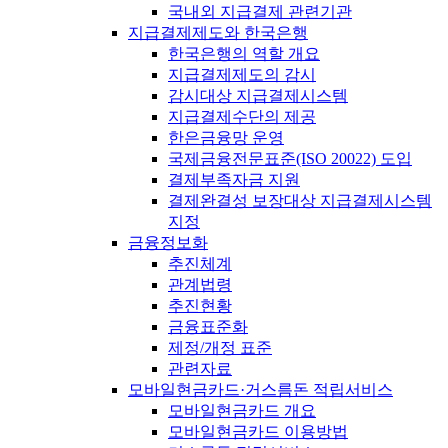
국내외 지급결제 관련기관
지급결제제도와 한국은행
한국은행의 역할 개요
지급결제제도의 감시
감시대상 지급결제시스템
지급결제수단의 제공
한은금융망 운영
국제금융전문표준(ISO 20022) 도입
결제부족자금 지원
결제완결성 보장대상 지급결제시스템
지정
금융정보화
추진체계
관계법령
추진현황
금융표준화
제정/개정 표준
관련자료
모바일현금카드·거스름돈 적립서비스
모바일현금카드 개요
모바일현금카드 이용방법