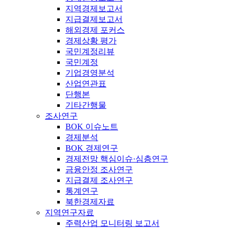
지역경제보고서
지급결제보고서
해외경제 포커스
경제상황 평가
국민계정리뷰
국민계정
기업경영분석
산업연관표
단행본
기타간행물
조사연구
BOK 이슈노트
경제분석
BOK 경제연구
경제전망 핵심이슈·심층연구
금융안정 조사연구
지급결제 조사연구
통계연구
북한경제자료
지역연구자료
주력산업 모니터링 보고서