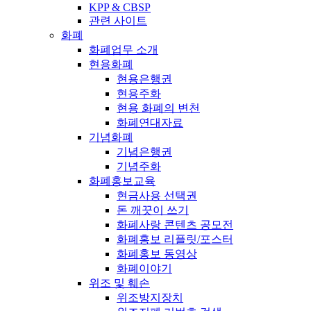
KPP & CBSP
관련 사이트
화폐
화폐업무 소개
현용화폐
현용은행권
현용주화
현용 화폐의 변천
화폐연대자료
기념화폐
기념은행권
기념주화
화폐홍보교육
현금사용 선택권
돈 깨끗이 쓰기
화폐사랑 콘텐츠 공모전
화폐홍보 리플릿/포스터
화폐홍보 동영상
화폐이야기
위조 및 훼손
위조방지장치