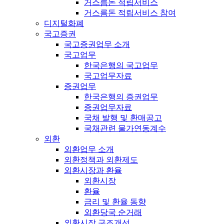
거스름돈 적립서비스
거스름돈 적립서비스 참여
디지털화폐
국고증권
국고증권업무 소개
국고업무
한국은행의 국고업무
국고업무자료
증권업무
한국은행의 증권업무
증권업무자료
국채 발행 및 환매공고
국채관련 물가연동계수
외환
외환업무 소개
외환정책과 외환제도
외환시장과 환율
외환시장
환율
금리 및 환율 동향
외환당국 순거래
외환시장 구조개선