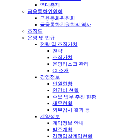
역대총재
금융통화위원회
금융통화위원회
금융통화위원회의 역사
조직도
운영 및 법규
전략 및 조직가치
전략
조직가치
운영리스크 관리
CI 소개
경영정보
인원현황
인건비 현황
주요 업무 추진 현황
재무현황
외부감사 결과 등
계약정보
계약정보 안내
발주계획
경쟁입찰계약현황