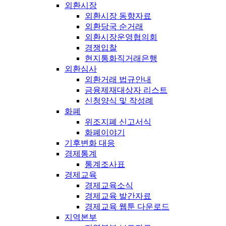
외환시장
외환시장 동향자료
외환당국 순거래
외환시장운영협의회
경쟁입찰
현지통화직거래은행
외환심사
외환거래 법규안내
금융제재대상자 리스트
신청양식 및 작성례
화폐
위조지폐 신고서식
화폐이야기
기후변화 대응
경제통계
통계조사표
경제교육
경제교육소식
경제교육 발간자료
경제교육 웹툰 다운로드
지역본부