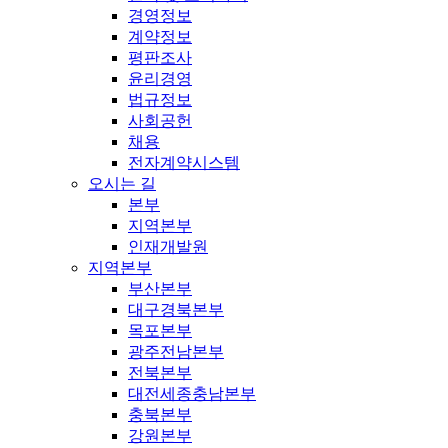
경영정보
계약정보
평판조사
윤리경영
법규정보
사회공헌
채용
전자계약시스템
오시는 길
본부
지역본부
인재개발원
지역본부
부산본부
대구경북본부
목포본부
광주전남본부
전북본부
대전세종충남본부
충북본부
강원본부