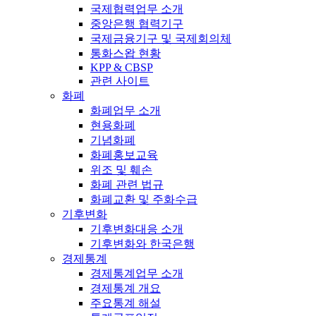
국제협력업무 소개
중앙은행 협력기구
국제금융기구 및 국제회의체
통화스왑 현황
KPP & CBSP
관련 사이트
화폐
화폐업무 소개
현용화폐
기념화폐
화폐홍보교육
위조 및 훼손
화폐 관련 법규
화폐교환 및 주화수급
기후변화
기후변화대응 소개
기후변화와 한국은행
경제통계
경제통계업무 소개
경제통계 개요
주요통계 해설