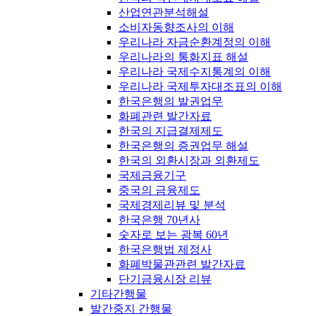
산업연관분석해설
소비자동향조사의 이해
우리나라 자금순환계정의 이해
우리나라의 통화지표 해설
우리나라 국제수지통계의 이해
우리나라 국제투자대조표의 이해
한국은행의 발권업무
화폐관련 발간자료
한국의 지급결제제도
한국은행의 증권업무 해설
한국의 외환시장과 외환제도
국제금융기구
중국의 금융제도
국제경제리뷰 및 분석
한국은행 70년사
숫자로 보는 광복 60년
한국은행법 제정사
화폐박물관관련 발간자료
단기금융시장 리뷰
기타간행물
발간중지 간행물