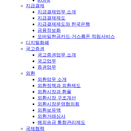
KOFR
지급결제
지급결제업무 소개
지급결제제도
지급결제제도와 한국은행
금융정보화
모바일현금카드·거스름돈 적립서비스
디지털화폐
국고증권
국고증권업무 소개
국고업무
증권업무
외환
외환업무 소개
외환정책과 외환제도
외환시장과 환율
외환시장 구조개선
외환시장운영협의회
외환보유액
외환거래심사
해외송금 통합관리제도
국제협력