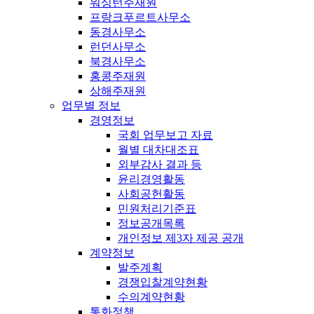
워싱턴주재원
프랑크푸르트사무소
동경사무소
런던사무소
북경사무소
홍콩주재원
상해주재원
업무별 정보
경영정보
국회 업무보고 자료
월별 대차대조표
외부감사 결과 등
윤리경영활동
사회공헌활동
민원처리기준표
정보공개목록
개인정보 제3자 제공 공개
계약정보
발주계획
경쟁입찰계약현황
수의계약현황
통화정책