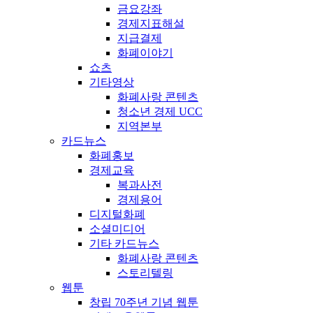
금요강좌
경제지표해설
지급결제
화폐이야기
쇼츠
기타영상
화폐사랑 콘텐츠
청소년 경제 UCC
지역본부
카드뉴스
화폐홍보
경제교육
복과사전
경제용어
디지털화폐
소셜미디어
기타 카드뉴스
화폐사랑 콘텐츠
스토리텔링
웹툰
창립 70주년 기념 웹툰