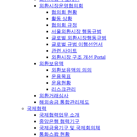
외환시장운영협의회
협의회 현황
활동 상황
협의회 규정
서울외환시장 행동규범
글로벌 외환시장행동규범
글로벌 규범 이행선언서
관련 사이트
외환시장 구조 개선 Portal
외환보유액
외환보유액의 의의
운용목표
운용현황
리스크관리
외환거래심사
해외송금 통합관리제도
국제협력
국제협력업무 소개
중앙은행 협력기구
국제금융기구 및 국제회의체
통화스왑 현황