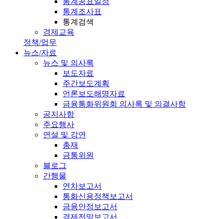
통계공표일정
통계조사표
통계검색
경제교육
정책/업무
뉴스/자료
뉴스 및 의사록
보도자료
주간보도계획
언론보도해명자료
금융통화위원회 의사록 및 의결사항
공지사항
주요행사
연설 및 강연
총재
금통위원
블로그
간행물
연차보고서
통화신용정책보고서
금융안정보고서
경제전망보고서