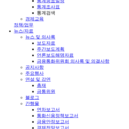
통계공표일정
통계조사표
통계검색
경제교육
정책/업무
뉴스/자료
뉴스 및 의사록
보도자료
주간보도계획
언론보도해명자료
금융통화위원회 의사록 및 의결사항
공지사항
주요행사
연설 및 강연
총재
금통위원
블로그
간행물
연차보고서
통화신용정책보고서
금융안정보고서
경제전망보고서