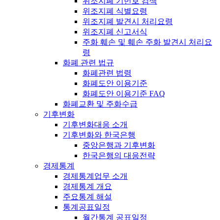
위조지폐 기번호 검색
위조지폐 식별요령
위조지폐 발견시 처리요령
위조지폐 신고서식
주화 훼손 및 훼손 주화 발견시 처리요
령
화폐 관련 법규
화폐관련 법령
화폐도안 이용기준
화폐도안 이용기준 FAQ
화폐교환 및 주화수급
기후변화
기후변화대응 소개
기후변화와 한국은행
중앙은행과 기후변화
한국은행의 대응전략
경제통계
경제통계업무 소개
경제통계 개요
주요통계 해설
통계공표일정
월간통계 공표일정