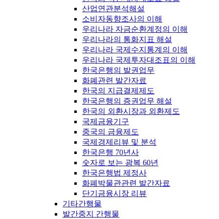
산업연관분석해설
소비자동향조사의 이해
우리나라 자금순환계정의 이해
우리나라의 통화지표 해설
우리나라 국제수지통계의 이해
우리나라 국제투자대조표의 이해
한국은행의 발권업무
화폐관련 발간자료
한국의 지급결제제도
한국은행의 증권업무 해설
한국의 외환시장과 외환제도
국제금융기구
중국의 금융제도
국제경제리뷰 및 분석
한국은행 70년사
숫자로 보는 광복 60년
한국은행법 제정사
화폐박물관관련 발간자료
단기금융시장 리뷰
기타간행물
발간중지 간행물