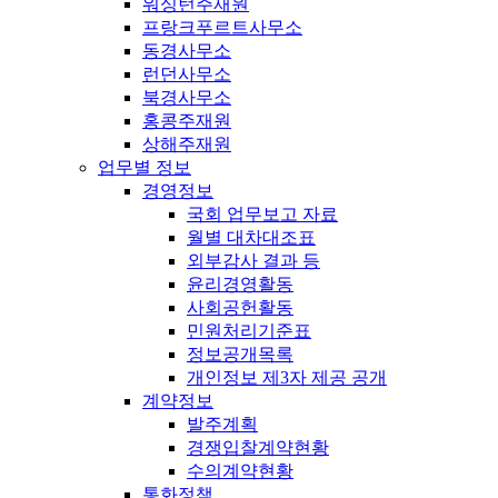
워싱턴주재원
프랑크푸르트사무소
동경사무소
런던사무소
북경사무소
홍콩주재원
상해주재원
업무별 정보
경영정보
국회 업무보고 자료
월별 대차대조표
외부감사 결과 등
윤리경영활동
사회공헌활동
민원처리기준표
정보공개목록
개인정보 제3자 제공 공개
계약정보
발주계획
경쟁입찰계약현황
수의계약현황
통화정책