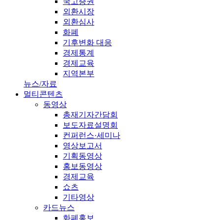
국고증권
외환시장
외환심사
화폐
기후변화 대응
경제통계
경제교육
지역본부
뉴스/자료
멀티콘텐츠
동영상
총재기자간담회
보도자료설명회
컨퍼런스·세미나
영상보고서
기획동영상
홍보동영상
경제교육
쇼츠
기타영상
카드뉴스
화폐홍보