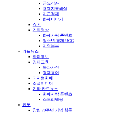
금요강좌
경제지표해설
지급결제
화폐이야기
쇼츠
기타영상
화폐사랑 콘텐츠
청소년 경제 UCC
지역본부
카드뉴스
화폐홍보
경제교육
복과사전
경제용어
디지털화폐
소셜미디어
기타 카드뉴스
화폐사랑 콘텐츠
스토리텔링
웹툰
창립 70주년 기념 웹툰