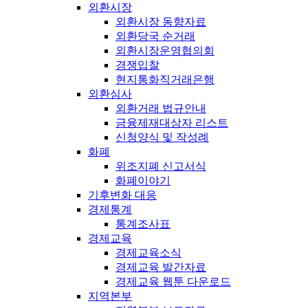
외환시장
외환시장 동향자료
외환당국 순거래
외환시장운영협의회
경쟁입찰
현지통화직거래은행
외환심사
외환거래 법규안내
금융제재대상자 리스트
신청양식 및 작성례
화폐
위조지폐 신고서식
화폐이야기
기후변화 대응
경제통계
통계조사표
경제교육
경제교육소식
경제교육 발간자료
경제교육 웹툰 다운로드
지역본부