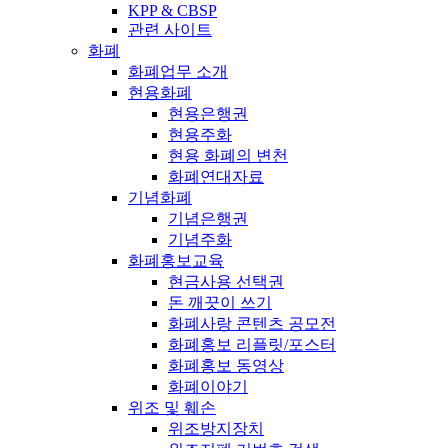
KPP & CBSP
관련 사이트
화폐
화폐업무 소개
현용화폐
현용은행권
현용주화
현용 화폐의 변천
화폐연대자료
기념화폐
기념은행권
기념주화
화폐홍보교육
현금사용 선택권
돈 깨끗이 쓰기
화폐사랑 콘텐츠 공모전
화폐홍보 리플릿/포스터
화폐홍보 동영상
화폐이야기
위조 및 훼손
위조방지장치