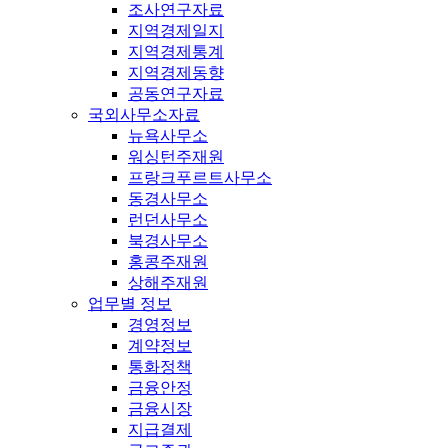
조사연구자료
지역경제일지
지역경제통계
지역경제동향
공동연구자료
국외사무소자료
뉴욕사무소
워싱턴주재원
프랑크푸르트사무소
동경사무소
런던사무소
북경사무소
홍콩주재원
상해주재원
업무별 정보
경영정보
계약정보
통화정책
금융안정
금융시장
지급결제