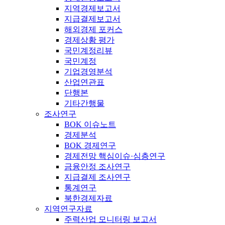
지역경제보고서
지급결제보고서
해외경제 포커스
경제상황 평가
국민계정리뷰
국민계정
기업경영분석
산업연관표
단행본
기타간행물
조사연구
BOK 이슈노트
경제분석
BOK 경제연구
경제전망 핵심이슈·심층연구
금융안정 조사연구
지급결제 조사연구
통계연구
북한경제자료
지역연구자료
주력산업 모니터링 보고서