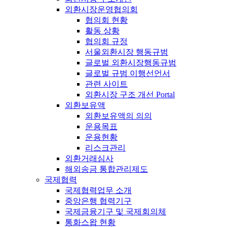
외환시장운영협의회
협의회 현황
활동 상황
협의회 규정
서울외환시장 행동규범
글로벌 외환시장행동규범
글로벌 규범 이행선언서
관련 사이트
외환시장 구조 개선 Portal
외환보유액
외환보유액의 의의
운용목표
운용현황
리스크관리
외환거래심사
해외송금 통합관리제도
국제협력
국제협력업무 소개
중앙은행 협력기구
국제금융기구 및 국제회의체
통화스왑 현황