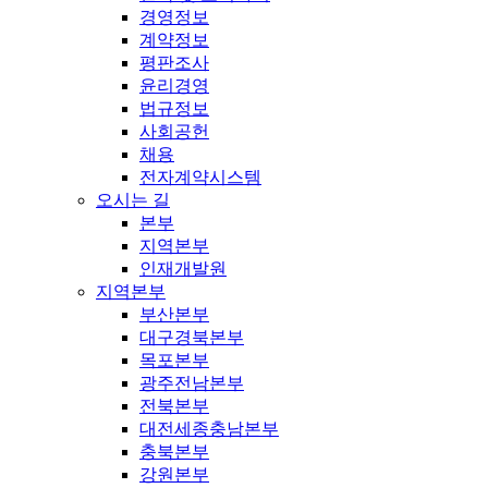
경영정보
계약정보
평판조사
윤리경영
법규정보
사회공헌
채용
전자계약시스템
오시는 길
본부
지역본부
인재개발원
지역본부
부산본부
대구경북본부
목포본부
광주전남본부
전북본부
대전세종충남본부
충북본부
강원본부