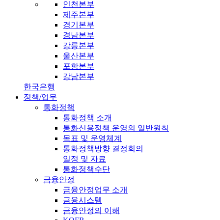
인천본부
제주본부
경기본부
경남본부
강릉본부
울산본부
포항본부
강남본부
한국은행
정책/업무
통화정책
통화정책 소개
통화신용정책 운영의 일반원칙
목표 및 운영체계
통화정책방향 결정회의
일정 및 자료
통화정책수단
금융안정
금융안정업무 소개
금융시스템
금융안정의 이해