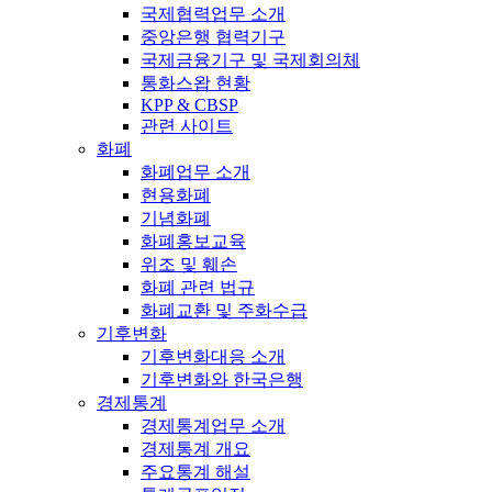
국제협력업무 소개
중앙은행 협력기구
국제금융기구 및 국제회의체
통화스왑 현황
KPP & CBSP
관련 사이트
화폐
화폐업무 소개
현용화폐
기념화폐
화폐홍보교육
위조 및 훼손
화폐 관련 법규
화폐교환 및 주화수급
기후변화
기후변화대응 소개
기후변화와 한국은행
경제통계
경제통계업무 소개
경제통계 개요
주요통계 해설