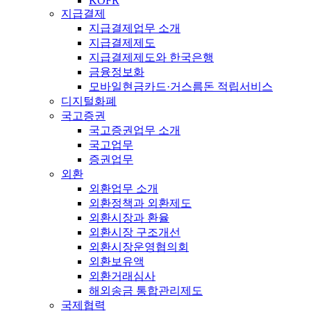
KOFR
지급결제
지급결제업무 소개
지급결제제도
지급결제제도와 한국은행
금융정보화
모바일현금카드·거스름돈 적립서비스
디지털화폐
국고증권
국고증권업무 소개
국고업무
증권업무
외환
외환업무 소개
외환정책과 외환제도
외환시장과 환율
외환시장 구조개선
외환시장운영협의회
외환보유액
외환거래심사
해외송금 통합관리제도
국제협력