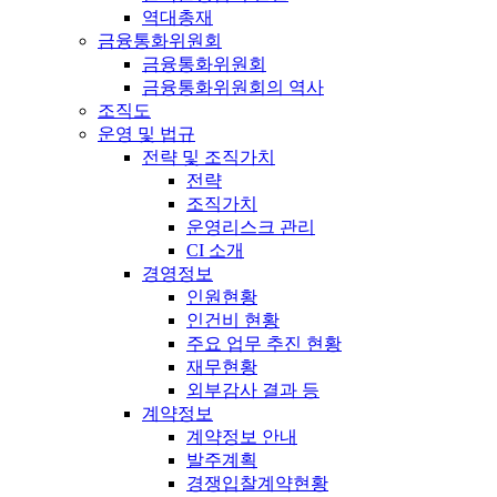
역대총재
금융통화위원회
금융통화위원회
금융통화위원회의 역사
조직도
운영 및 법규
전략 및 조직가치
전략
조직가치
운영리스크 관리
CI 소개
경영정보
인원현황
인건비 현황
주요 업무 추진 현황
재무현황
외부감사 결과 등
계약정보
계약정보 안내
발주계획
경쟁입찰계약현황