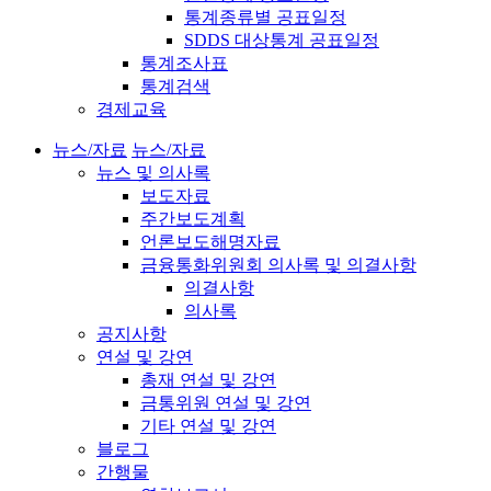
통계종류별 공표일정
SDDS 대상통계 공표일정
통계조사표
통계검색
경제교육
뉴스/자료
뉴스/자료
뉴스 및 의사록
보도자료
주간보도계획
언론보도해명자료
금융통화위원회 의사록 및 의결사항
의결사항
의사록
공지사항
연설 및 강연
총재 연설 및 강연
금통위원 연설 및 강연
기타 연설 및 강연
블로그
간행물