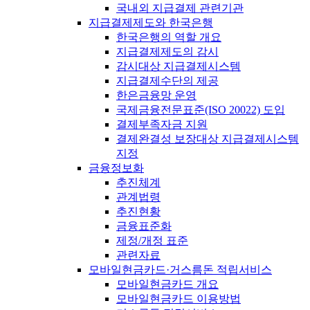
국내외 지급결제 관련기관
지급결제제도와 한국은행
한국은행의 역할 개요
지급결제제도의 감시
감시대상 지급결제시스템
지급결제수단의 제공
한은금융망 운영
국제금융전문표준(ISO 20022) 도입
결제부족자금 지원
결제완결성 보장대상 지급결제시스템
지정
금융정보화
추진체계
관계법령
추진현황
금융표준화
제정/개정 표준
관련자료
모바일현금카드·거스름돈 적립서비스
모바일현금카드 개요
모바일현금카드 이용방법