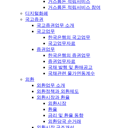
거스름돈 적립서비스
거스름돈 적립서비스 참여
디지털화폐
국고증권
국고증권업무 소개
국고업무
한국은행의 국고업무
국고업무자료
증권업무
한국은행의 증권업무
증권업무자료
국채 발행 및 환매공고
국채관련 물가연동계수
외환
외환업무 소개
외환정책과 외환제도
외환시장과 환율
외환시장
환율
금리 및 환율 동향
외환당국 순거래
외환시장 구조개선