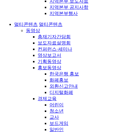
지역본부 보도자료
지역본부 공지사항
지역본부행사
멀티콘텐츠
멀티콘텐츠
동영상
총재기자간담회
보도자료설명회
컨퍼런스·세미나
영상보고서
기획동영상
홍보동영상
한국은행 홍보
화폐홍보
외환신고안내
디지털화폐
경제교육
어린이
청소년
교사
보드게임
일반인