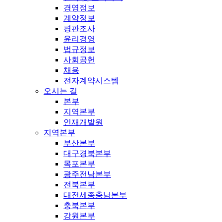
경영정보
계약정보
평판조사
윤리경영
법규정보
사회공헌
채용
전자계약시스템
오시는 길
본부
지역본부
인재개발원
지역본부
부산본부
대구경북본부
목포본부
광주전남본부
전북본부
대전세종충남본부
충북본부
강원본부