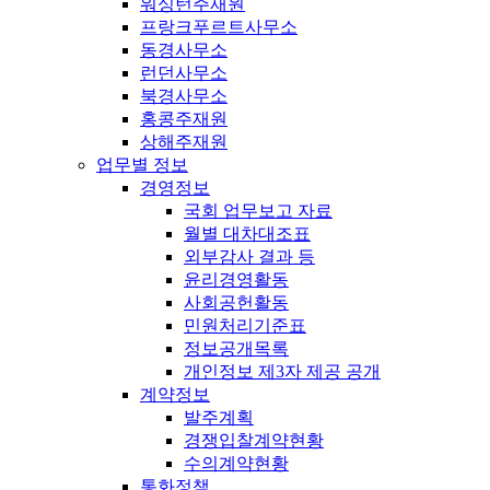
워싱턴주재원
프랑크푸르트사무소
동경사무소
런던사무소
북경사무소
홍콩주재원
상해주재원
업무별 정보
경영정보
국회 업무보고 자료
월별 대차대조표
외부감사 결과 등
윤리경영활동
사회공헌활동
민원처리기준표
정보공개목록
개인정보 제3자 제공 공개
계약정보
발주계획
경쟁입찰계약현황
수의계약현황
통화정책