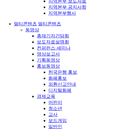
지역본부 보도자료
지역본부 공지사항
지역본부행사
멀티콘텐츠
멀티콘텐츠
동영상
총재기자간담회
보도자료설명회
컨퍼런스·세미나
영상보고서
기획동영상
홍보동영상
한국은행 홍보
화폐홍보
외환신고안내
디지털화폐
경제교육
어린이
청소년
교사
보드게임
일반인