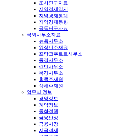
조사연구자료
지역경제일지
지역경제통계
지역경제동향
공동연구자료
국외사무소자료
뉴욕사무소
워싱턴주재원
프랑크푸르트사무소
동경사무소
런던사무소
북경사무소
홍콩주재원
상해주재원
업무별 정보
경영정보
계약정보
통화정책
금융안정
금융시장
지급결제