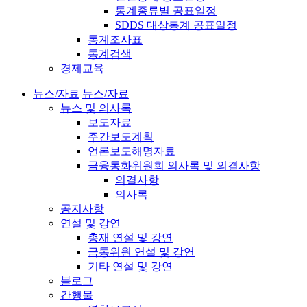
통계종류별 공표일정
SDDS 대상통계 공표일정
통계조사표
통계검색
경제교육
뉴스/자료
뉴스/자료
뉴스 및 의사록
보도자료
주간보도계획
언론보도해명자료
금융통화위원회 의사록 및 의결사항
의결사항
의사록
공지사항
연설 및 강연
총재 연설 및 강연
금통위원 연설 및 강연
기타 연설 및 강연
블로그
간행물