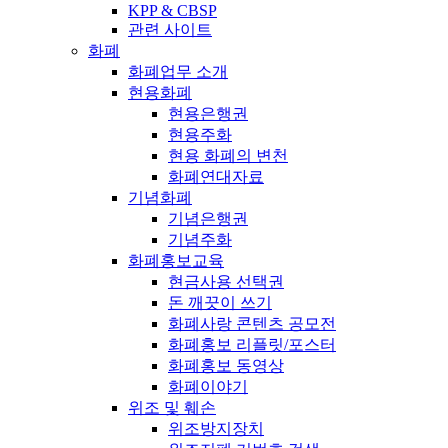
KPP & CBSP
관련 사이트
화폐
화폐업무 소개
현용화폐
현용은행권
현용주화
현용 화폐의 변천
화폐연대자료
기념화폐
기념은행권
기념주화
화폐홍보교육
현금사용 선택권
돈 깨끗이 쓰기
화폐사랑 콘텐츠 공모전
화폐홍보 리플릿/포스터
화폐홍보 동영상
화폐이야기
위조 및 훼손
위조방지장치