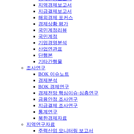
지역경제보고서
지급결제보고서
해외경제 포커스
경제상황 평가
국민계정리뷰
국민계정
기업경영분석
산업연관표
단행본
기타간행물
조사연구
BOK 이슈노트
경제분석
BOK 경제연구
경제전망 핵심이슈·심층연구
금융안정 조사연구
지급결제 조사연구
통계연구
북한경제자료
지역연구자료
주력산업 모니터링 보고서