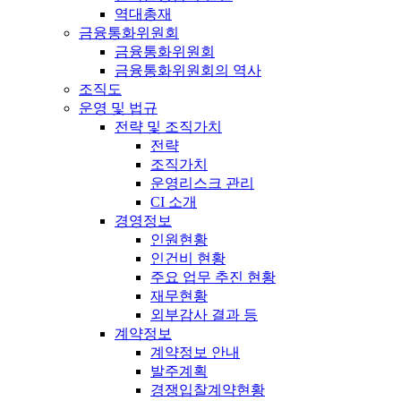
역대총재
금융통화위원회
금융통화위원회
금융통화위원회의 역사
조직도
운영 및 법규
전략 및 조직가치
전략
조직가치
운영리스크 관리
CI 소개
경영정보
인원현황
인건비 현황
주요 업무 추진 현황
재무현황
외부감사 결과 등
계약정보
계약정보 안내
발주계획
경쟁입찰계약현황