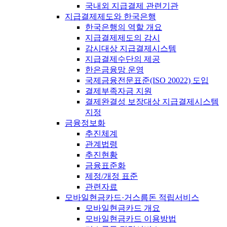
국내외 지급결제 관련기관
지급결제제도와 한국은행
한국은행의 역할 개요
지급결제제도의 감시
감시대상 지급결제시스템
지급결제수단의 제공
한은금융망 운영
국제금융전문표준(ISO 20022) 도입
결제부족자금 지원
결제완결성 보장대상 지급결제시스템
지정
금융정보화
추진체계
관계법령
추진현황
금융표준화
제정/개정 표준
관련자료
모바일현금카드·거스름돈 적립서비스
모바일현금카드 개요
모바일현금카드 이용방법