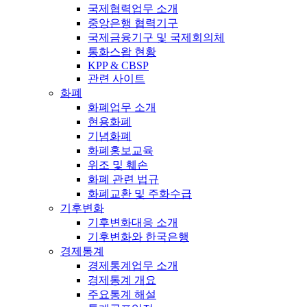
국제협력업무 소개
중앙은행 협력기구
국제금융기구 및 국제회의체
통화스왑 현황
KPP & CBSP
관련 사이트
화폐
화폐업무 소개
현용화폐
기념화폐
화폐홍보교육
위조 및 훼손
화폐 관련 법규
화폐교환 및 주화수급
기후변화
기후변화대응 소개
기후변화와 한국은행
경제통계
경제통계업무 소개
경제통계 개요
주요통계 해설