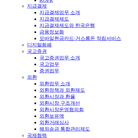
KOFR
지급결제
지급결제업무 소개
지급결제제도
지급결제제도와 한국은행
금융정보화
모바일현금카드·거스름돈 적립서비스
디지털화폐
국고증권
국고증권업무 소개
국고업무
증권업무
외환
외환업무 소개
외환정책과 외환제도
외환시장과 환율
외환시장 구조개선
외환시장운영협의회
외환보유액
외환거래심사
해외송금 통합관리제도
국제협력