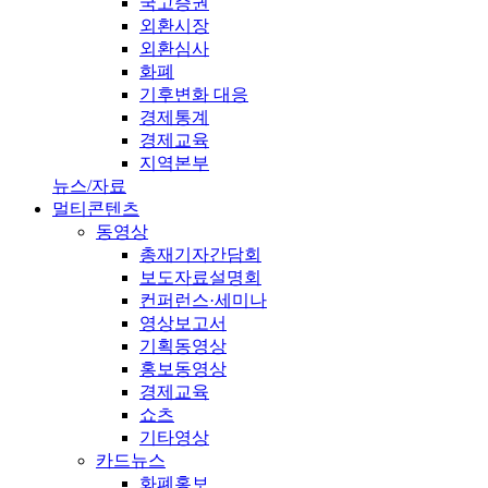
국고증권
외환시장
외환심사
화폐
기후변화 대응
경제통계
경제교육
지역본부
뉴스/자료
멀티콘텐츠
동영상
총재기자간담회
보도자료설명회
컨퍼런스·세미나
영상보고서
기획동영상
홍보동영상
경제교육
쇼츠
기타영상
카드뉴스
화폐홍보