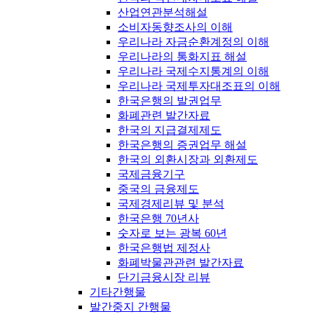
산업연관분석해설
소비자동향조사의 이해
우리나라 자금순환계정의 이해
우리나라의 통화지표 해설
우리나라 국제수지통계의 이해
우리나라 국제투자대조표의 이해
한국은행의 발권업무
화폐관련 발간자료
한국의 지급결제제도
한국은행의 증권업무 해설
한국의 외환시장과 외환제도
국제금융기구
중국의 금융제도
국제경제리뷰 및 분석
한국은행 70년사
숫자로 보는 광복 60년
한국은행법 제정사
화폐박물관관련 발간자료
단기금융시장 리뷰
기타간행물
발간중지 간행물