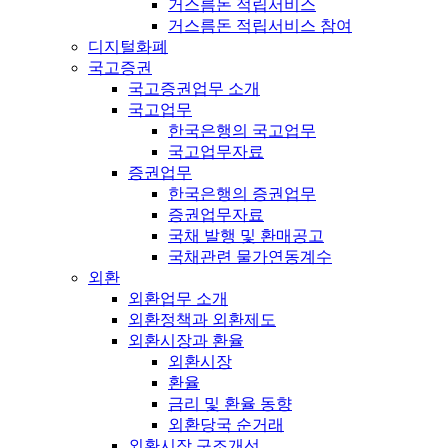
거스름돈 적립서비스
거스름돈 적립서비스 참여
디지털화폐
국고증권
국고증권업무 소개
국고업무
한국은행의 국고업무
국고업무자료
증권업무
한국은행의 증권업무
증권업무자료
국채 발행 및 환매공고
국채관련 물가연동계수
외환
외환업무 소개
외환정책과 외환제도
외환시장과 환율
외환시장
환율
금리 및 환율 동향
외환당국 순거래
외환시장 구조개선