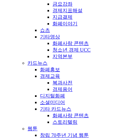
금요강좌
경제지표해설
지급결제
화폐이야기
쇼츠
기타영상
화폐사랑 콘텐츠
청소년 경제 UCC
지역본부
카드뉴스
화폐홍보
경제교육
복과사전
경제용어
디지털화폐
소셜미디어
기타 카드뉴스
화폐사랑 콘텐츠
스토리텔링
웹툰
창립 70주년 기념 웹툰