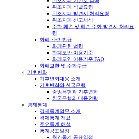
위조지폐 기번호 검색
위조지폐 식별요령
위조지폐 발견시 처리요령
위조지폐 신고서식
주화 훼손 및 훼손 주화 발견시 처리요
령
화폐 관련 법규
화폐관련 법령
화폐도안 이용기준
화폐도안 이용기준 FAQ
화폐교환 및 주화수급
기후변화
기후변화대응 소개
기후변화와 한국은행
중앙은행과 기후변화
한국은행의 대응전략
경제통계
경제통계업무 소개
경제통계 개요
주요통계 해설
통계공표일정
월간통계 공표일정