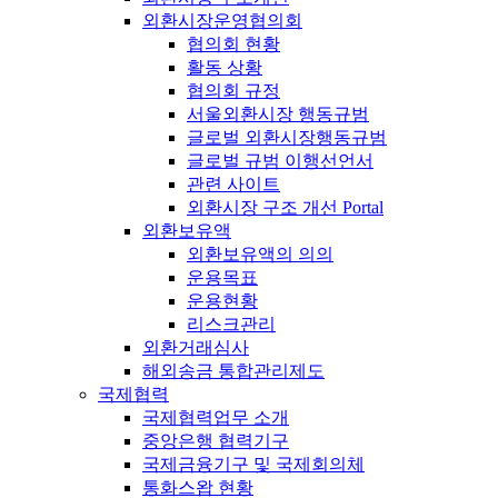
외환시장운영협의회
협의회 현황
활동 상황
협의회 규정
서울외환시장 행동규범
글로벌 외환시장행동규범
글로벌 규범 이행선언서
관련 사이트
외환시장 구조 개선 Portal
외환보유액
외환보유액의 의의
운용목표
운용현황
리스크관리
외환거래심사
해외송금 통합관리제도
국제협력
국제협력업무 소개
중앙은행 협력기구
국제금융기구 및 국제회의체
통화스왑 현황