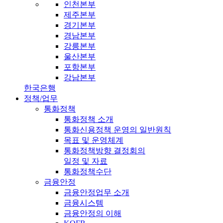
인천본부
제주본부
경기본부
경남본부
강릉본부
울산본부
포항본부
강남본부
한국은행
정책/업무
통화정책
통화정책 소개
통화신용정책 운영의 일반원칙
목표 및 운영체계
통화정책방향 결정회의
일정 및 자료
통화정책수단
금융안정
금융안정업무 소개
금융시스템
금융안정의 이해