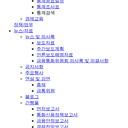
통계공표일정
통계조사표
통계검색
경제교육
정책/업무
뉴스/자료
뉴스 및 의사록
보도자료
주간보도계획
언론보도해명자료
금융통화위원회 의사록 및 의결사항
공지사항
주요행사
연설 및 강연
총재
금통위원
블로그
간행물
연차보고서
통화신용정책보고서
금융안정보고서
경제전망보고서