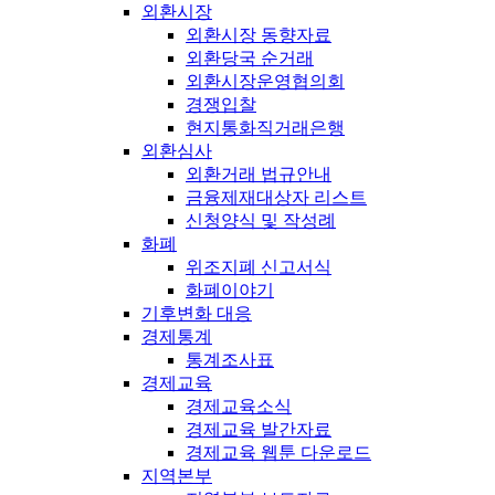
외환시장
외환시장 동향자료
외환당국 순거래
외환시장운영협의회
경쟁입찰
현지통화직거래은행
외환심사
외환거래 법규안내
금융제재대상자 리스트
신청양식 및 작성례
화폐
위조지폐 신고서식
화폐이야기
기후변화 대응
경제통계
통계조사표
경제교육
경제교육소식
경제교육 발간자료
경제교육 웹툰 다운로드
지역본부