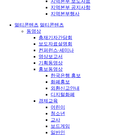
지역본부 보도자료
지역본부 공지사항
지역본부행사
멀티콘텐츠
멀티콘텐츠
동영상
총재기자간담회
보도자료설명회
컨퍼런스·세미나
영상보고서
기획동영상
홍보동영상
한국은행 홍보
화폐홍보
외환신고안내
디지털화폐
경제교육
어린이
청소년
교사
보드게임
일반인