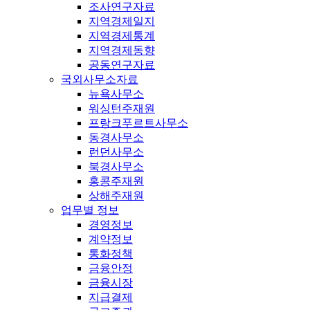
조사연구자료
지역경제일지
지역경제통계
지역경제동향
공동연구자료
국외사무소자료
뉴욕사무소
워싱턴주재원
프랑크푸르트사무소
동경사무소
런던사무소
북경사무소
홍콩주재원
상해주재원
업무별 정보
경영정보
계약정보
통화정책
금융안정
금융시장
지급결제