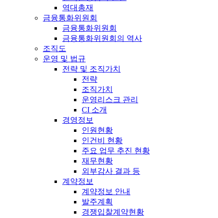
역대총재
금융통화위원회
금융통화위원회
금융통화위원회의 역사
조직도
운영 및 법규
전략 및 조직가치
전략
조직가치
운영리스크 관리
CI 소개
경영정보
인원현황
인건비 현황
주요 업무 추진 현황
재무현황
외부감사 결과 등
계약정보
계약정보 안내
발주계획
경쟁입찰계약현황