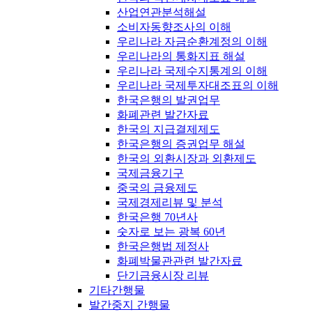
산업연관분석해설
소비자동향조사의 이해
우리나라 자금순환계정의 이해
우리나라의 통화지표 해설
우리나라 국제수지통계의 이해
우리나라 국제투자대조표의 이해
한국은행의 발권업무
화폐관련 발간자료
한국의 지급결제제도
한국은행의 증권업무 해설
한국의 외환시장과 외환제도
국제금융기구
중국의 금융제도
국제경제리뷰 및 분석
한국은행 70년사
숫자로 보는 광복 60년
한국은행법 제정사
화폐박물관관련 발간자료
단기금융시장 리뷰
기타간행물
발간중지 간행물