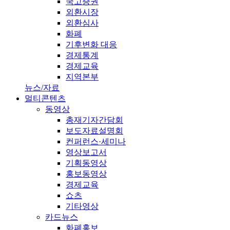
국고증권
외환시장
외환심사
화폐
기후변화 대응
경제통계
경제교육
지역본부
뉴스/자료
멀티콘텐츠
동영상
총재기자간담회
보도자료설명회
컨퍼런스·세미나
영상보고서
기획동영상
홍보동영상
경제교육
쇼츠
기타영상
카드뉴스
화폐홍보