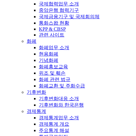
국제협력업무 소개
중앙은행 협력기구
국제금융기구 및 국제회의체
통화스왑 현황
KPP & CBSP
관련 사이트
화폐
화폐업무 소개
현용화폐
기념화폐
화폐홍보교육
위조 및 훼손
화폐 관련 법규
화폐교환 및 주화수급
기후변화
기후변화대응 소개
기후변화와 한국은행
경제통계
경제통계업무 소개
경제통계 개요
주요통계 해설