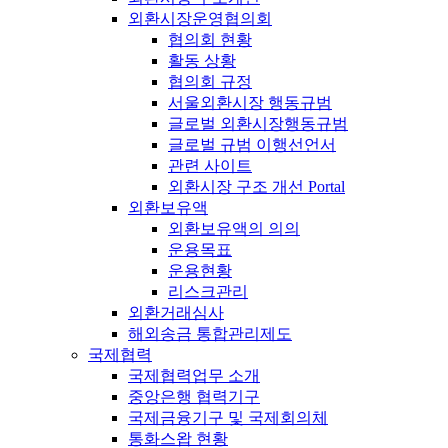
외환시장운영협의회
협의회 현황
활동 상황
협의회 규정
서울외환시장 행동규범
글로벌 외환시장행동규범
글로벌 규범 이행선언서
관련 사이트
외환시장 구조 개선 Portal
외환보유액
외환보유액의 의의
운용목표
운용현황
리스크관리
외환거래심사
해외송금 통합관리제도
국제협력
국제협력업무 소개
중앙은행 협력기구
국제금융기구 및 국제회의체
통화스왑 현황