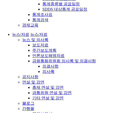
통계종류별 공표일정
SDDS 대상통계 공표일정
통계조사표
통계검색
경제교육
뉴스/자료
뉴스/자료
뉴스 및 의사록
보도자료
주간보도계획
언론보도해명자료
금융통화위원회 의사록 및 의결사항
의결사항
의사록
공지사항
연설 및 강연
총재 연설 및 강연
금통위원 연설 및 강연
기타 연설 및 강연
블로그
간행물