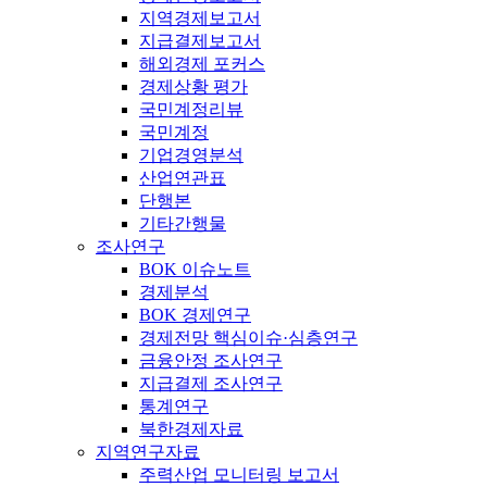
지역경제보고서
지급결제보고서
해외경제 포커스
경제상황 평가
국민계정리뷰
국민계정
기업경영분석
산업연관표
단행본
기타간행물
조사연구
BOK 이슈노트
경제분석
BOK 경제연구
경제전망 핵심이슈·심층연구
금융안정 조사연구
지급결제 조사연구
통계연구
북한경제자료
지역연구자료
주력산업 모니터링 보고서