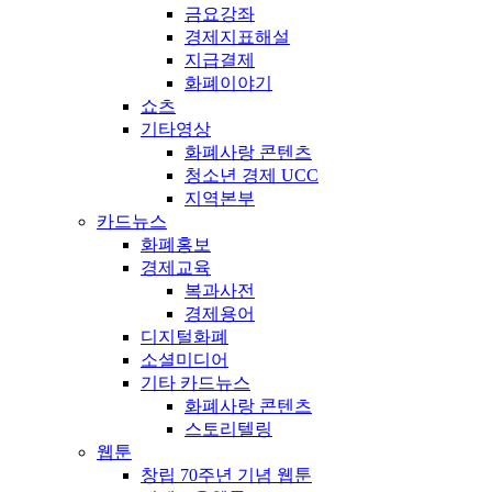
금요강좌
경제지표해설
지급결제
화폐이야기
쇼츠
기타영상
화폐사랑 콘텐츠
청소년 경제 UCC
지역본부
카드뉴스
화폐홍보
경제교육
복과사전
경제용어
디지털화폐
소셜미디어
기타 카드뉴스
화폐사랑 콘텐츠
스토리텔링
웹툰
창립 70주년 기념 웹툰