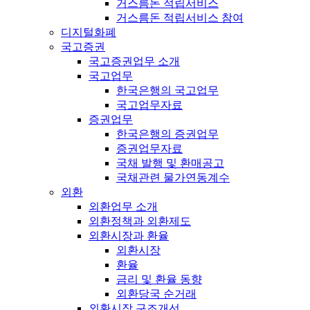
거스름돈 적립서비스
거스름돈 적립서비스 참여
디지털화폐
국고증권
국고증권업무 소개
국고업무
한국은행의 국고업무
국고업무자료
증권업무
한국은행의 증권업무
증권업무자료
국채 발행 및 환매공고
국채관련 물가연동계수
외환
외환업무 소개
외환정책과 외환제도
외환시장과 환율
외환시장
환율
금리 및 환율 동향
외환당국 순거래
외환시장 구조개선