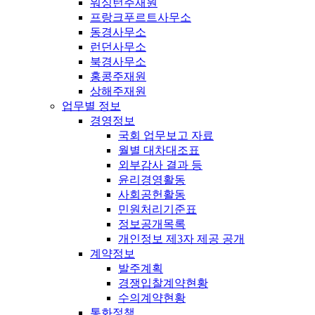
워싱턴주재원
프랑크푸르트사무소
동경사무소
런던사무소
북경사무소
홍콩주재원
상해주재원
업무별 정보
경영정보
국회 업무보고 자료
월별 대차대조표
외부감사 결과 등
윤리경영활동
사회공헌활동
민원처리기준표
정보공개목록
개인정보 제3자 제공 공개
계약정보
발주계획
경쟁입찰계약현황
수의계약현황
통화정책