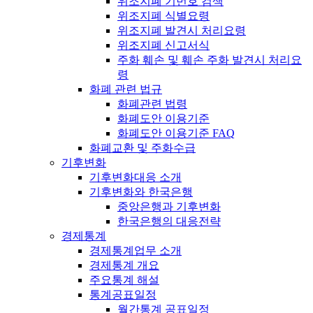
위조지폐 기번호 검색
위조지폐 식별요령
위조지폐 발견시 처리요령
위조지폐 신고서식
주화 훼손 및 훼손 주화 발견시 처리요
령
화폐 관련 법규
화폐관련 법령
화폐도안 이용기준
화폐도안 이용기준 FAQ
화폐교환 및 주화수급
기후변화
기후변화대응 소개
기후변화와 한국은행
중앙은행과 기후변화
한국은행의 대응전략
경제통계
경제통계업무 소개
경제통계 개요
주요통계 해설
통계공표일정
월간통계 공표일정