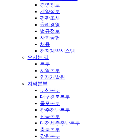
경영정보
계약정보
평판조사
윤리경영
법규정보
사회공헌
채용
전자계약시스템
오시는 길
본부
지역본부
인재개발원
지역본부
부산본부
대구경북본부
목포본부
광주전남본부
전북본부
대전세종충남본부
충북본부
강원본부