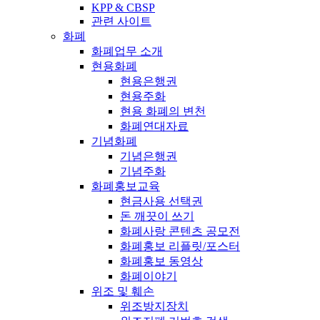
KPP & CBSP
관련 사이트
화폐
화폐업무 소개
현용화폐
현용은행권
현용주화
현용 화폐의 변천
화폐연대자료
기념화폐
기념은행권
기념주화
화폐홍보교육
현금사용 선택권
돈 깨끗이 쓰기
화폐사랑 콘텐츠 공모전
화폐홍보 리플릿/포스터
화폐홍보 동영상
화폐이야기
위조 및 훼손
위조방지장치