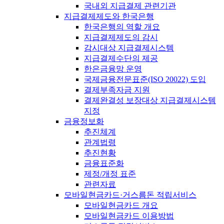
국내외 지급결제 관련기관
지급결제제도와 한국은행
한국은행의 역할 개요
지급결제제도의 감시
감시대상 지급결제시스템
지급결제수단의 제공
한은금융망 운영
국제금융전문표준(ISO 20022) 도입
결제부족자금 지원
결제완결성 보장대상 지급결제시스템
지정
금융정보화
추진체계
관계법령
추진현황
금융표준화
제정/개정 표준
관련자료
모바일현금카드·거스름돈 적립서비스
모바일현금카드 개요
모바일현금카드 이용방법