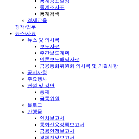
통계공표일정
통계조사표
통계검색
경제교육
정책/업무
뉴스/자료
뉴스 및 의사록
보도자료
주간보도계획
언론보도해명자료
금융통화위원회 의사록 및 의결사항
공지사항
주요행사
연설 및 강연
총재
금통위원
블로그
간행물
연차보고서
통화신용정책보고서
금융안정보고서
경제전망보고서