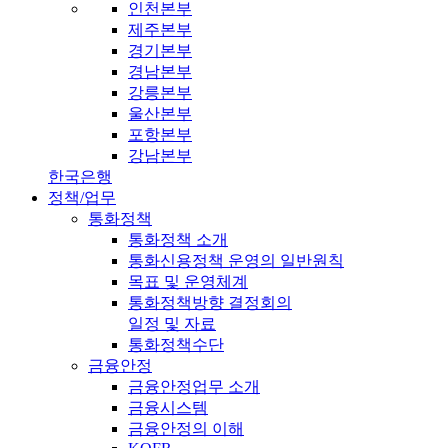
인천본부
제주본부
경기본부
경남본부
강릉본부
울산본부
포항본부
강남본부
한국은행
정책/업무
통화정책
통화정책 소개
통화신용정책 운영의 일반원칙
목표 및 운영체계
통화정책방향 결정회의
일정 및 자료
통화정책수단
금융안정
금융안정업무 소개
금융시스템
금융안정의 이해