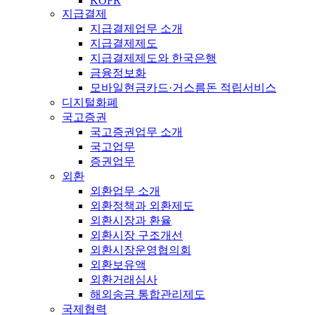
KOFR
지급결제
지급결제업무 소개
지급결제제도
지급결제제도와 한국은행
금융정보화
모바일현금카드·거스름돈 적립서비스
디지털화폐
국고증권
국고증권업무 소개
국고업무
증권업무
외환
외환업무 소개
외환정책과 외환제도
외환시장과 환율
외환시장 구조개선
외환시장운영협의회
외환보유액
외환거래심사
해외송금 통합관리제도
국제협력