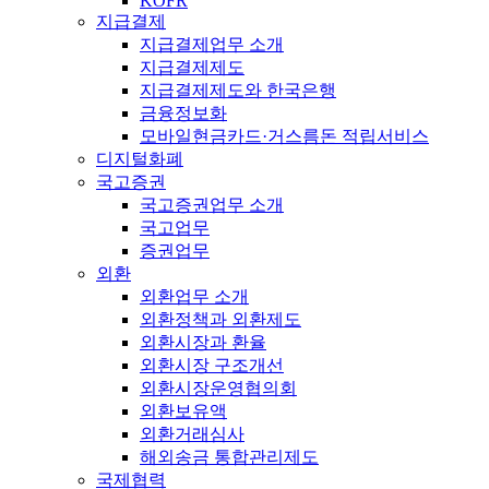
KOFR
지급결제
지급결제업무 소개
지급결제제도
지급결제제도와 한국은행
금융정보화
모바일현금카드·거스름돈 적립서비스
디지털화폐
국고증권
국고증권업무 소개
국고업무
증권업무
외환
외환업무 소개
외환정책과 외환제도
외환시장과 환율
외환시장 구조개선
외환시장운영협의회
외환보유액
외환거래심사
해외송금 통합관리제도
국제협력