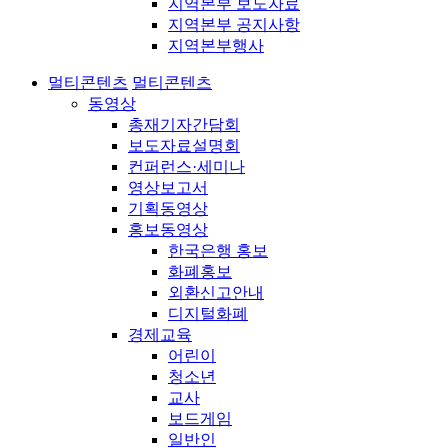
지역본부 보도자료
지역본부 공지사항
지역본부행사
멀티콘텐츠
멀티콘텐츠
동영상
총재기자간담회
보도자료설명회
컨퍼런스·세미나
영상보고서
기획동영상
홍보동영상
한국은행 홍보
화폐홍보
외환신고안내
디지털화폐
경제교육
어린이
청소년
교사
보드게임
일반인