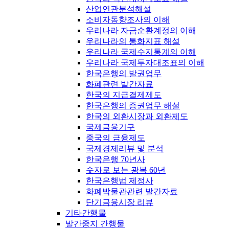
산업연관분석해설
소비자동향조사의 이해
우리나라 자금순환계정의 이해
우리나라의 통화지표 해설
우리나라 국제수지통계의 이해
우리나라 국제투자대조표의 이해
한국은행의 발권업무
화폐관련 발간자료
한국의 지급결제제도
한국은행의 증권업무 해설
한국의 외환시장과 외환제도
국제금융기구
중국의 금융제도
국제경제리뷰 및 분석
한국은행 70년사
숫자로 보는 광복 60년
한국은행법 제정사
화폐박물관관련 발간자료
단기금융시장 리뷰
기타간행물
발간중지 간행물