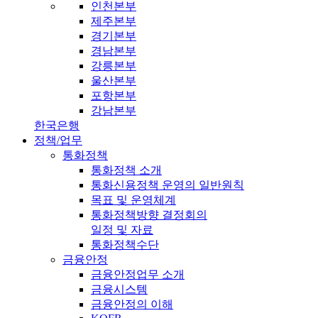
인천본부
제주본부
경기본부
경남본부
강릉본부
울산본부
포항본부
강남본부
한국은행
정책/업무
통화정책
통화정책 소개
통화신용정책 운영의 일반원칙
목표 및 운영체계
통화정책방향 결정회의
일정 및 자료
통화정책수단
금융안정
금융안정업무 소개
금융시스템
금융안정의 이해