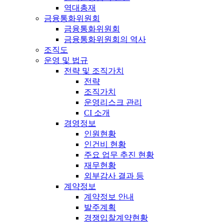
역대총재
금융통화위원회
금융통화위원회
금융통화위원회의 역사
조직도
운영 및 법규
전략 및 조직가치
전략
조직가치
운영리스크 관리
CI 소개
경영정보
인원현황
인건비 현황
주요 업무 추진 현황
재무현황
외부감사 결과 등
계약정보
계약정보 안내
발주계획
경쟁입찰계약현황