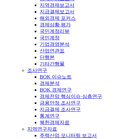
지역경제보고서
지급결제보고서
해외경제 포커스
경제상황 평가
국민계정리뷰
국민계정
기업경영분석
산업연관표
단행본
기타간행물
조사연구
BOK 이슈노트
경제분석
BOK 경제연구
경제전망 핵심이슈·심층연구
금융안정 조사연구
지급결제 조사연구
통계연구
북한경제자료
지역연구자료
주력산업 모니터링 보고서