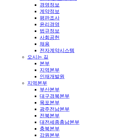
경영정보
계약정보
평판조사
윤리경영
법규정보
사회공헌
채용
전자계약시스템
오시는 길
본부
지역본부
인재개발원
지역본부
부산본부
대구경북본부
목포본부
광주전남본부
전북본부
대전세종충남본부
충북본부
강원본부