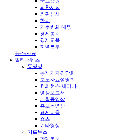
국고증권
외환시장
외환심사
화폐
기후변화 대응
경제통계
경제교육
지역본부
뉴스/자료
멀티콘텐츠
동영상
총재기자간담회
보도자료설명회
컨퍼런스·세미나
영상보고서
기획동영상
홍보동영상
경제교육
쇼츠
기타영상
카드뉴스
화폐홍보