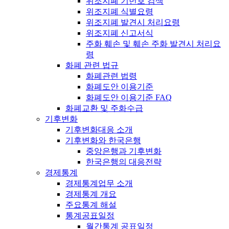
위조지폐 기번호 검색
위조지폐 식별요령
위조지폐 발견시 처리요령
위조지폐 신고서식
주화 훼손 및 훼손 주화 발견시 처리요
령
화폐 관련 법규
화폐관련 법령
화폐도안 이용기준
화폐도안 이용기준 FAQ
화폐교환 및 주화수급
기후변화
기후변화대응 소개
기후변화와 한국은행
중앙은행과 기후변화
한국은행의 대응전략
경제통계
경제통계업무 소개
경제통계 개요
주요통계 해설
통계공표일정
월간통계 공표일정