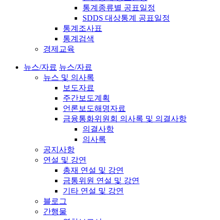
통계종류별 공표일정
SDDS 대상통계 공표일정
통계조사표
통계검색
경제교육
뉴스/자료
뉴스/자료
뉴스 및 의사록
보도자료
주간보도계획
언론보도해명자료
금융통화위원회 의사록 및 의결사항
의결사항
의사록
공지사항
연설 및 강연
총재 연설 및 강연
금통위원 연설 및 강연
기타 연설 및 강연
블로그
간행물