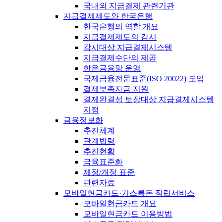
국내외 지급결제 관련기관
지급결제제도와 한국은행
한국은행의 역할 개요
지급결제제도의 감시
감시대상 지급결제시스템
지급결제수단의 제공
한은금융망 운영
국제금융전문표준(ISO 20022) 도입
결제부족자금 지원
결제완결성 보장대상 지급결제시스템
지정
금융정보화
추진체계
관계법령
추진현황
금융표준화
제정/개정 표준
관련자료
모바일현금카드·거스름돈 적립서비스
모바일현금카드 개요
모바일현금카드 이용방법