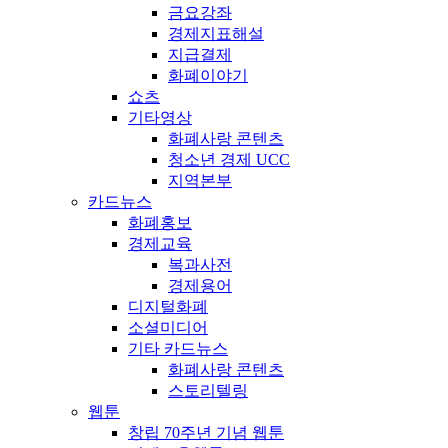
금요강좌
경제지표해설
지급결제
화폐이야기
쇼츠
기타영상
화폐사랑 콘텐츠
청소년 경제 UCC
지역본부
카드뉴스
화폐홍보
경제교육
복과사전
경제용어
디지털화폐
소셜미디어
기타 카드뉴스
화폐사랑 콘텐츠
스토리텔링
웹툰
창립 70주년 기념 웹툰