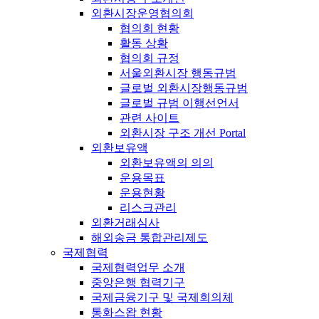
외환시장운영협의회
협의회 현황
활동 상황
협의회 규정
서울외환시장 행동규범
글로벌 외환시장행동규범
글로벌 규범 이행선언서
관련 사이트
외환시장 구조 개선 Portal
외환보유액
외환보유액의 의의
운용목표
운용현황
리스크관리
외환거래심사
해외송금 통합관리제도
국제협력
국제협력업무 소개
중앙은행 협력기구
국제금융기구 및 국제회의체
통화스왑 현황