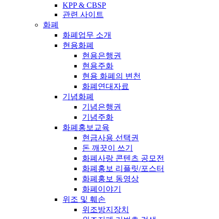
KPP & CBSP
관련 사이트
화폐
화폐업무 소개
현용화폐
현용은행권
현용주화
현용 화폐의 변천
화폐연대자료
기념화폐
기념은행권
기념주화
화폐홍보교육
현금사용 선택권
돈 깨끗이 쓰기
화폐사랑 콘텐츠 공모전
화폐홍보 리플릿/포스터
화폐홍보 동영상
화폐이야기
위조 및 훼손
위조방지장치