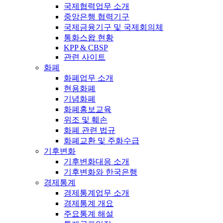
국제협력업무 소개
중앙은행 협력기구
국제금융기구 및 국제회의체
통화스왑 현황
KPP & CBSP
관련 사이트
화폐
화폐업무 소개
현용화폐
기념화폐
화폐홍보교육
위조 및 훼손
화폐 관련 법규
화폐교환 및 주화수급
기후변화
기후변화대응 소개
기후변화와 한국은행
경제통계
경제통계업무 소개
경제통계 개요
주요통계 해설