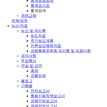
통계공표일정
통계조사표
통계검색
경제교육
정책/업무
뉴스/자료
뉴스 및 의사록
보도자료
주간보도계획
언론보도해명자료
금융통화위원회 의사록 및 의결사항
공지사항
주요행사
연설 및 강연
총재
금통위원
블로그
간행물
연차보고서
통화신용정책보고서
금융안정보고서
경제전망보고서