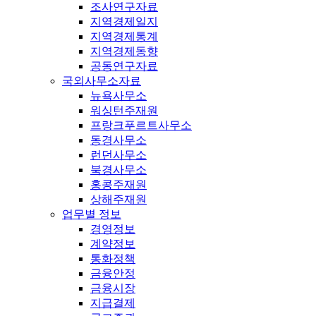
조사연구자료
지역경제일지
지역경제통계
지역경제동향
공동연구자료
국외사무소자료
뉴욕사무소
워싱턴주재원
프랑크푸르트사무소
동경사무소
런던사무소
북경사무소
홍콩주재원
상해주재원
업무별 정보
경영정보
계약정보
통화정책
금융안정
금융시장
지급결제