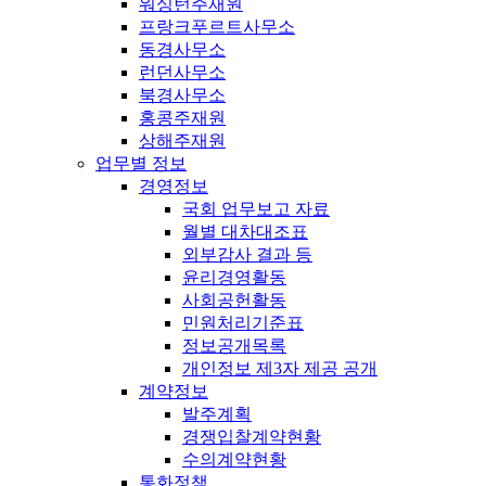
워싱턴주재원
프랑크푸르트사무소
동경사무소
런던사무소
북경사무소
홍콩주재원
상해주재원
업무별 정보
경영정보
국회 업무보고 자료
월별 대차대조표
외부감사 결과 등
윤리경영활동
사회공헌활동
민원처리기준표
정보공개목록
개인정보 제3자 제공 공개
계약정보
발주계획
경쟁입찰계약현황
수의계약현황
통화정책