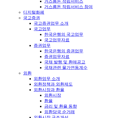
거스름돈 적립서비스
거스름돈 적립서비스 참여
디지털화폐
국고증권
국고증권업무 소개
국고업무
한국은행의 국고업무
국고업무자료
증권업무
한국은행의 증권업무
증권업무자료
국채 발행 및 환매공고
국채관련 물가연동계수
외환
외환업무 소개
외환정책과 외환제도
외환시장과 환율
외환시장
환율
금리 및 환율 동향
외환당국 순거래
외환시장 구조개선