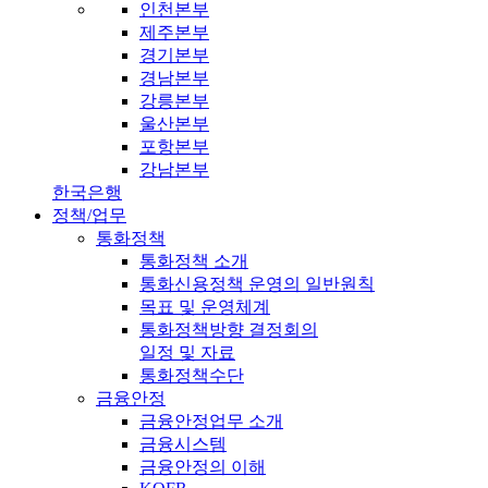
인천본부
제주본부
경기본부
경남본부
강릉본부
울산본부
포항본부
강남본부
한국은행
정책/업무
통화정책
통화정책 소개
통화신용정책 운영의 일반원칙
목표 및 운영체계
통화정책방향 결정회의
일정 및 자료
통화정책수단
금융안정
금융안정업무 소개
금융시스템
금융안정의 이해