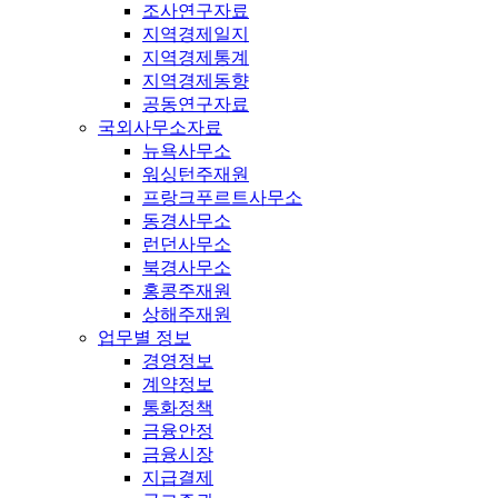
조사연구자료
지역경제일지
지역경제통계
지역경제동향
공동연구자료
국외사무소자료
뉴욕사무소
워싱턴주재원
프랑크푸르트사무소
동경사무소
런던사무소
북경사무소
홍콩주재원
상해주재원
업무별 정보
경영정보
계약정보
통화정책
금융안정
금융시장
지급결제