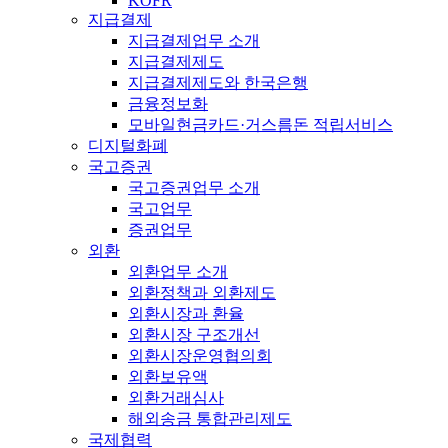
KOFR
지급결제
지급결제업무 소개
지급결제제도
지급결제제도와 한국은행
금융정보화
모바일현금카드·거스름돈 적립서비스
디지털화폐
국고증권
국고증권업무 소개
국고업무
증권업무
외환
외환업무 소개
외환정책과 외환제도
외환시장과 환율
외환시장 구조개선
외환시장운영협의회
외환보유액
외환거래심사
해외송금 통합관리제도
국제협력