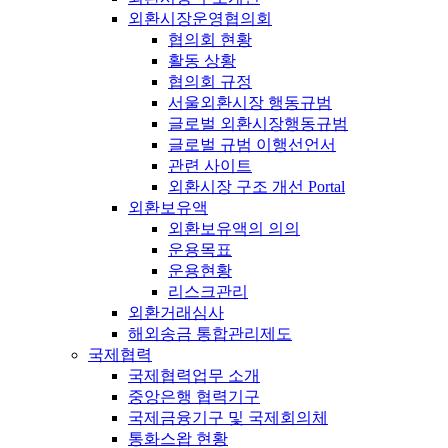
외환시장운영협의회
협의회 현황
활동 상황
협의회 규정
서울외환시장 행동규범
글로벌 외환시장행동규범
글로벌 규범 이행선언서
관련 사이트
외환시장 구조 개선 Portal
외환보유액
외환보유액의 의의
운용목표
운용현황
리스크관리
외환거래심사
해외송금 통합관리제도
국제협력
국제협력업무 소개
중앙은행 협력기구
국제금융기구 및 국제회의체
통화스왑 현황