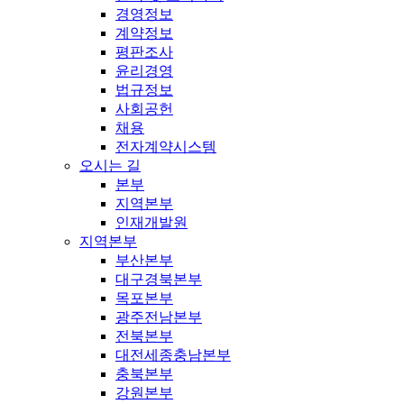
경영정보
계약정보
평판조사
윤리경영
법규정보
사회공헌
채용
전자계약시스템
오시는 길
본부
지역본부
인재개발원
지역본부
부산본부
대구경북본부
목포본부
광주전남본부
전북본부
대전세종충남본부
충북본부
강원본부