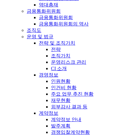
역대총재
금융통화위원회
금융통화위원회
금융통화위원회의 역사
조직도
운영 및 법규
전략 및 조직가치
전략
조직가치
운영리스크 관리
CI 소개
경영정보
인원현황
인건비 현황
주요 업무 추진 현황
재무현황
외부감사 결과 등
계약정보
계약정보 안내
발주계획
경쟁입찰계약현황