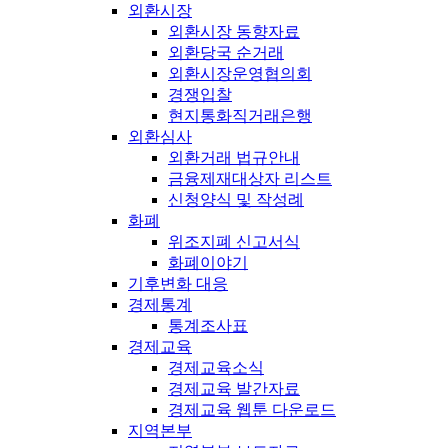
외환시장
외환시장 동향자료
외환당국 순거래
외환시장운영협의회
경쟁입찰
현지통화직거래은행
외환심사
외환거래 법규안내
금융제재대상자 리스트
신청양식 및 작성례
화폐
위조지폐 신고서식
화폐이야기
기후변화 대응
경제통계
통계조사표
경제교육
경제교육소식
경제교육 발간자료
경제교육 웹툰 다운로드
지역본부