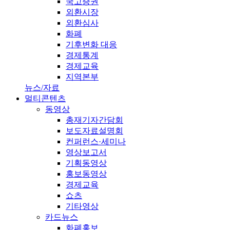
국고증권
외환시장
외환심사
화폐
기후변화 대응
경제통계
경제교육
지역본부
뉴스/자료
멀티콘텐츠
동영상
총재기자간담회
보도자료설명회
컨퍼런스·세미나
영상보고서
기획동영상
홍보동영상
경제교육
쇼츠
기타영상
카드뉴스
화폐홍보