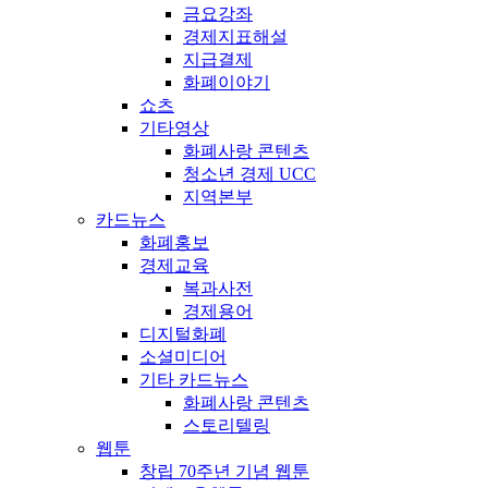
금요강좌
경제지표해설
지급결제
화폐이야기
쇼츠
기타영상
화폐사랑 콘텐츠
청소년 경제 UCC
지역본부
카드뉴스
화폐홍보
경제교육
복과사전
경제용어
디지털화폐
소셜미디어
기타 카드뉴스
화폐사랑 콘텐츠
스토리텔링
웹툰
창립 70주년 기념 웹툰