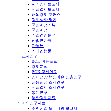
지역경제보고서
지급결제보고서
해외경제 포커스
경제상황 평가
국민계정리뷰
국민계정
기업경영분석
산업연관표
단행본
기타간행물
조사연구
BOK 이슈노트
경제분석
BOK 경제연구
경제전망 핵심이슈·심층연구
금융안정 조사연구
지급결제 조사연구
통계연구
북한경제자료
지역연구자료
주력산업 모니터링 보고서