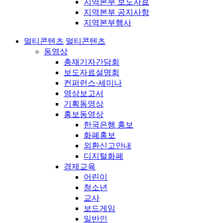
지역본부 보도자료
지역본부 공지사항
지역본부행사
멀티콘텐츠
멀티콘텐츠
동영상
총재기자간담회
보도자료설명회
컨퍼런스·세미나
영상보고서
기획동영상
홍보동영상
한국은행 홍보
화폐홍보
외환신고안내
디지털화폐
경제교육
어린이
청소년
교사
보드게임
일반인