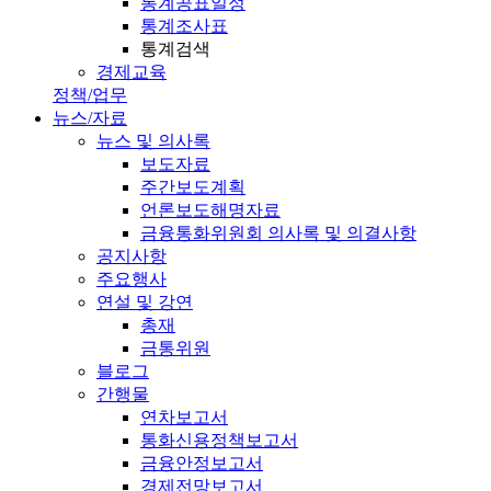
통계공표일정
통계조사표
통계검색
경제교육
정책/업무
뉴스/자료
뉴스 및 의사록
보도자료
주간보도계획
언론보도해명자료
금융통화위원회 의사록 및 의결사항
공지사항
주요행사
연설 및 강연
총재
금통위원
블로그
간행물
연차보고서
통화신용정책보고서
금융안정보고서
경제전망보고서