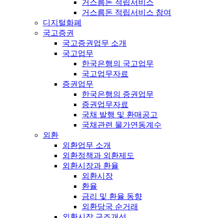
거스름돈 적립서비스
거스름돈 적립서비스 참여
디지털화폐
국고증권
국고증권업무 소개
국고업무
한국은행의 국고업무
국고업무자료
증권업무
한국은행의 증권업무
증권업무자료
국채 발행 및 환매공고
국채관련 물가연동계수
외환
외환업무 소개
외환정책과 외환제도
외환시장과 환율
외환시장
환율
금리 및 환율 동향
외환당국 순거래
외환시장 구조개선