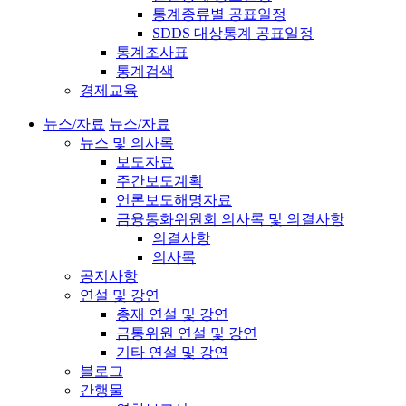
통계종류별 공표일정
SDDS 대상통계 공표일정
통계조사표
통계검색
경제교육
뉴스/자료
뉴스/자료
뉴스 및 의사록
보도자료
주간보도계획
언론보도해명자료
금융통화위원회 의사록 및 의결사항
의결사항
의사록
공지사항
연설 및 강연
총재 연설 및 강연
금통위원 연설 및 강연
기타 연설 및 강연
블로그
간행물