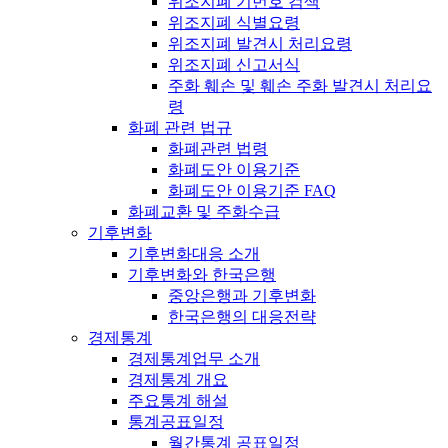
위조지폐 기번호 검색
위조지폐 식별요령
위조지폐 발견시 처리요령
위조지폐 신고서식
주화 훼손 및 훼손 주화 발견시 처리요
령
화폐 관련 법규
화폐관련 법령
화폐도안 이용기준
화폐도안 이용기준 FAQ
화폐교환 및 주화수급
기후변화
기후변화대응 소개
기후변화와 한국은행
중앙은행과 기후변화
한국은행의 대응전략
경제통계
경제통계업무 소개
경제통계 개요
주요통계 해설
통계공표일정
월간통계 공표일정