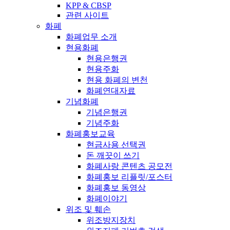
KPP & CBSP
관련 사이트
화폐
화폐업무 소개
현용화폐
현용은행권
현용주화
현용 화폐의 변천
화폐연대자료
기념화폐
기념은행권
기념주화
화폐홍보교육
현금사용 선택권
돈 깨끗이 쓰기
화폐사랑 콘텐츠 공모전
화폐홍보 리플릿/포스터
화폐홍보 동영상
화폐이야기
위조 및 훼손
위조방지장치