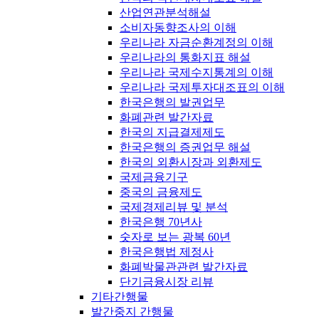
산업연관분석해설
소비자동향조사의 이해
우리나라 자금순환계정의 이해
우리나라의 통화지표 해설
우리나라 국제수지통계의 이해
우리나라 국제투자대조표의 이해
한국은행의 발권업무
화폐관련 발간자료
한국의 지급결제제도
한국은행의 증권업무 해설
한국의 외환시장과 외환제도
국제금융기구
중국의 금융제도
국제경제리뷰 및 분석
한국은행 70년사
숫자로 보는 광복 60년
한국은행법 제정사
화폐박물관관련 발간자료
단기금융시장 리뷰
기타간행물
발간중지 간행물