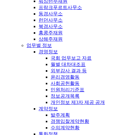
워싱턴주재원
프랑크푸르트사무소
동경사무소
런던사무소
북경사무소
홍콩주재원
상해주재원
업무별 정보
경영정보
국회 업무보고 자료
월별 대차대조표
외부감사 결과 등
윤리경영활동
사회공헌활동
민원처리기준표
정보공개목록
개인정보 제3자 제공 공개
계약정보
발주계획
경쟁입찰계약현황
수의계약현황
통화정책