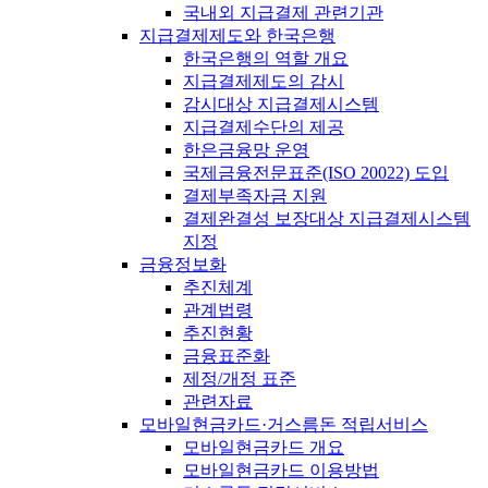
국내외 지급결제 관련기관
지급결제제도와 한국은행
한국은행의 역할 개요
지급결제제도의 감시
감시대상 지급결제시스템
지급결제수단의 제공
한은금융망 운영
국제금융전문표준(ISO 20022) 도입
결제부족자금 지원
결제완결성 보장대상 지급결제시스템
지정
금융정보화
추진체계
관계법령
추진현황
금융표준화
제정/개정 표준
관련자료
모바일현금카드·거스름돈 적립서비스
모바일현금카드 개요
모바일현금카드 이용방법