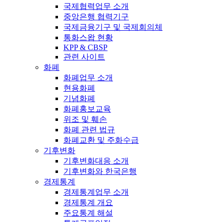
국제협력업무 소개
중앙은행 협력기구
국제금융기구 및 국제회의체
통화스왑 현황
KPP & CBSP
관련 사이트
화폐
화폐업무 소개
현용화폐
기념화폐
화폐홍보교육
위조 및 훼손
화폐 관련 법규
화폐교환 및 주화수급
기후변화
기후변화대응 소개
기후변화와 한국은행
경제통계
경제통계업무 소개
경제통계 개요
주요통계 해설