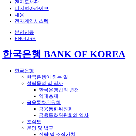
전자도서관
디지털아카이브
채용
전자계약시스템
본인인증
ENGLISH
한국은행 BANK OF KOREA
한국은행
한국은행이 하는 일
설립목적 및 역사
한국은행법의 변천
역대총재
금융통화위원회
금융통화위원회
금융통화위원회의 역사
조직도
운영 및 법규
전략 및 조직가치