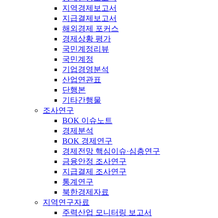
지역경제보고서
지급결제보고서
해외경제 포커스
경제상황 평가
국민계정리뷰
국민계정
기업경영분석
산업연관표
단행본
기타간행물
조사연구
BOK 이슈노트
경제분석
BOK 경제연구
경제전망 핵심이슈·심층연구
금융안정 조사연구
지급결제 조사연구
통계연구
북한경제자료
지역연구자료
주력산업 모니터링 보고서