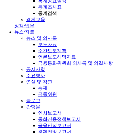
통계공표일정
통계조사표
통계검색
경제교육
정책/업무
뉴스/자료
뉴스 및 의사록
보도자료
주간보도계획
언론보도해명자료
금융통화위원회 의사록 및 의결사항
공지사항
주요행사
연설 및 강연
총재
금통위원
블로그
간행물
연차보고서
통화신용정책보고서
금융안정보고서
경제전망보고서