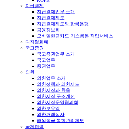
KOFR
지급결제
지급결제업무 소개
지급결제제도
지급결제제도와 한국은행
금융정보화
모바일현금카드·거스름돈 적립서비스
디지털화폐
국고증권
국고증권업무 소개
국고업무
증권업무
외환
외환업무 소개
외환정책과 외환제도
외환시장과 환율
외환시장 구조개선
외환시장운영협의회
외환보유액
외환거래심사
해외송금 통합관리제도
국제협력