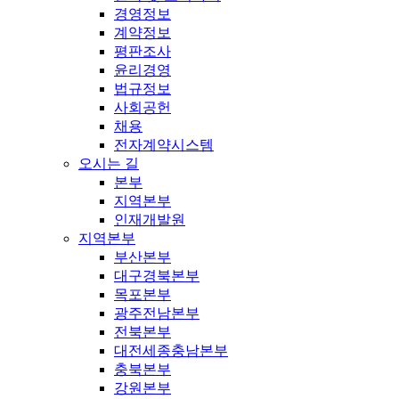
경영정보
계약정보
평판조사
윤리경영
법규정보
사회공헌
채용
전자계약시스템
오시는 길
본부
지역본부
인재개발원
지역본부
부산본부
대구경북본부
목포본부
광주전남본부
전북본부
대전세종충남본부
충북본부
강원본부