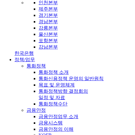
인천본부
제주본부
경기본부
경남본부
강릉본부
울산본부
포항본부
강남본부
한국은행
정책/업무
통화정책
통화정책 소개
통화신용정책 운영의 일반원칙
목표 및 운영체계
통화정책방향 결정회의
일정 및 자료
통화정책수단
금융안정
금융안정업무 소개
금융시스템
금융안정의 이해