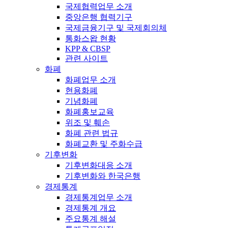
국제협력업무 소개
중앙은행 협력기구
국제금융기구 및 국제회의체
통화스왑 현황
KPP & CBSP
관련 사이트
화폐
화폐업무 소개
현용화폐
기념화폐
화폐홍보교육
위조 및 훼손
화폐 관련 법규
화폐교환 및 주화수급
기후변화
기후변화대응 소개
기후변화와 한국은행
경제통계
경제통계업무 소개
경제통계 개요
주요통계 해설