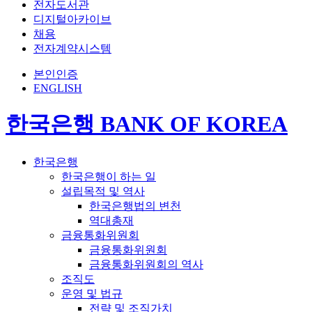
전자도서관
디지털아카이브
채용
전자계약시스템
본인인증
ENGLISH
한국은행 BANK OF KOREA
한국은행
한국은행이 하는 일
설립목적 및 역사
한국은행법의 변천
역대총재
금융통화위원회
금융통화위원회
금융통화위원회의 역사
조직도
운영 및 법규
전략 및 조직가치