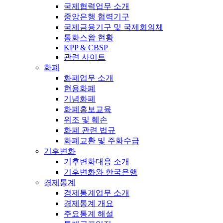
국제협력업무 소개
중앙은행 협력기구
국제금융기구 및 국제회의체
통화스왑 현황
KPP & CBSP
관련 사이트
화폐
화폐업무 소개
현용화폐
기념화폐
화폐홍보교육
위조 및 훼손
화폐 관련 법규
화폐교환 및 주화수급
기후변화
기후변화대응 소개
기후변화와 한국은행
경제통계
경제통계업무 소개
경제통계 개요
주요통계 해설