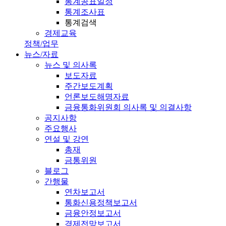
통계공표일정
통계조사표
통계검색
경제교육
정책/업무
뉴스/자료
뉴스 및 의사록
보도자료
주간보도계획
언론보도해명자료
금융통화위원회 의사록 및 의결사항
공지사항
주요행사
연설 및 강연
총재
금통위원
블로그
간행물
연차보고서
통화신용정책보고서
금융안정보고서
경제전망보고서