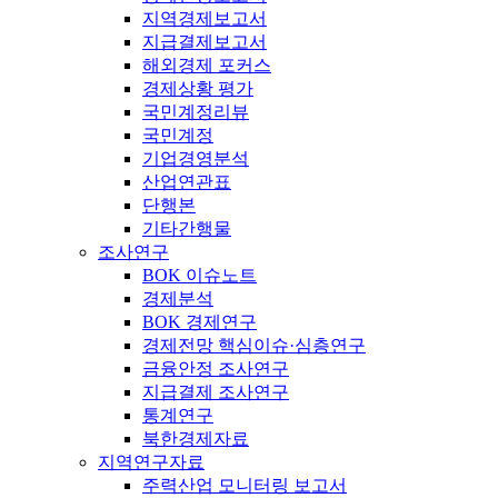
지역경제보고서
지급결제보고서
해외경제 포커스
경제상황 평가
국민계정리뷰
국민계정
기업경영분석
산업연관표
단행본
기타간행물
조사연구
BOK 이슈노트
경제분석
BOK 경제연구
경제전망 핵심이슈·심층연구
금융안정 조사연구
지급결제 조사연구
통계연구
북한경제자료
지역연구자료
주력산업 모니터링 보고서