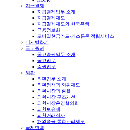
KOFR
지급결제
지급결제업무 소개
지급결제제도
지급결제제도와 한국은행
금융정보화
모바일현금카드·거스름돈 적립서비스
디지털화폐
국고증권
국고증권업무 소개
국고업무
증권업무
외환
외환업무 소개
외환정책과 외환제도
외환시장과 환율
외환시장 구조개선
외환시장운영협의회
외환보유액
외환거래심사
해외송금 통합관리제도
국제협력