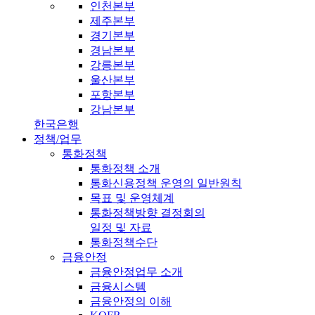
인천본부
제주본부
경기본부
경남본부
강릉본부
울산본부
포항본부
강남본부
한국은행
정책/업무
통화정책
통화정책 소개
통화신용정책 운영의 일반원칙
목표 및 운영체계
통화정책방향 결정회의
일정 및 자료
통화정책수단
금융안정
금융안정업무 소개
금융시스템
금융안정의 이해