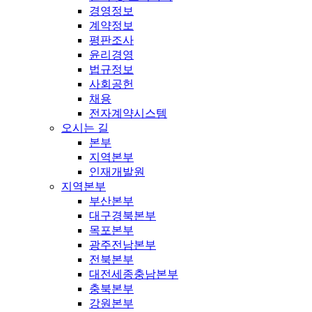
경영정보
계약정보
평판조사
윤리경영
법규정보
사회공헌
채용
전자계약시스템
오시는 길
본부
지역본부
인재개발원
지역본부
부산본부
대구경북본부
목포본부
광주전남본부
전북본부
대전세종충남본부
충북본부
강원본부