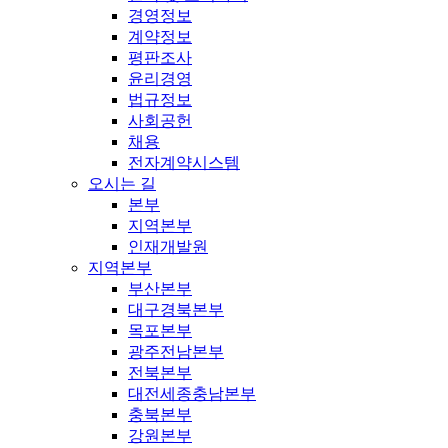
경영정보
계약정보
평판조사
윤리경영
법규정보
사회공헌
채용
전자계약시스템
오시는 길
본부
지역본부
인재개발원
지역본부
부산본부
대구경북본부
목포본부
광주전남본부
전북본부
대전세종충남본부
충북본부
강원본부