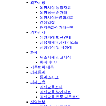
외환시장
외환시장 동향자료
외환당국 순거래
외환시장운영협의회
경쟁입찰
현지통화직거래은행
외환심사
외환거래 법규안내
금융제재대상자 리스트
신청양식 및 작성례
화폐
위조지폐 신고서식
화폐이야기
기후변화 대응
경제통계
통계조사표
경제교육
경제교육소식
경제교육 발간자료
경제교육 웹툰 다운로드
지역본부