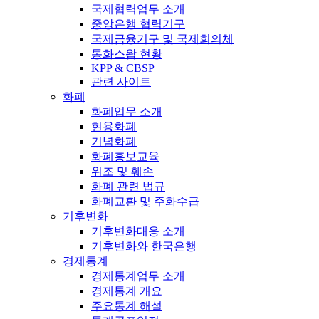
국제협력업무 소개
중앙은행 협력기구
국제금융기구 및 국제회의체
통화스왑 현황
KPP & CBSP
관련 사이트
화폐
화폐업무 소개
현용화폐
기념화폐
화폐홍보교육
위조 및 훼손
화폐 관련 법규
화폐교환 및 주화수급
기후변화
기후변화대응 소개
기후변화와 한국은행
경제통계
경제통계업무 소개
경제통계 개요
주요통계 해설