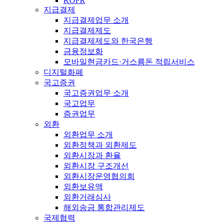
KOFR
지급결제
지급결제업무 소개
지급결제제도
지급결제제도와 한국은행
금융정보화
모바일현금카드·거스름돈 적립서비스
디지털화폐
국고증권
국고증권업무 소개
국고업무
증권업무
외환
외환업무 소개
외환정책과 외환제도
외환시장과 환율
외환시장 구조개선
외환시장운영협의회
외환보유액
외환거래심사
해외송금 통합관리제도
국제협력