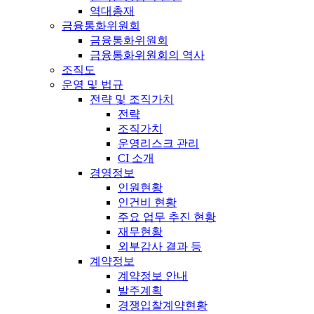
역대총재
금융통화위원회
금융통화위원회
금융통화위원회의 역사
조직도
운영 및 법규
전략 및 조직가치
전략
조직가치
운영리스크 관리
CI 소개
경영정보
인원현황
인건비 현황
주요 업무 추진 현황
재무현황
외부감사 결과 등
계약정보
계약정보 안내
발주계획
경쟁입찰계약현황