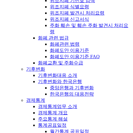
위조지폐 기번호 검색
위조지폐 식별요령
위조지폐 발견시 처리요령
위조지폐 신고서식
주화 훼손 및 훼손 주화 발견시 처리요
령
화폐 관련 법규
화폐관련 법령
화폐도안 이용기준
화폐도안 이용기준 FAQ
화폐교환 및 주화수급
기후변화
기후변화대응 소개
기후변화와 한국은행
중앙은행과 기후변화
한국은행의 대응전략
경제통계
경제통계업무 소개
경제통계 개요
주요통계 해설
통계공표일정
월간통계 공표일정