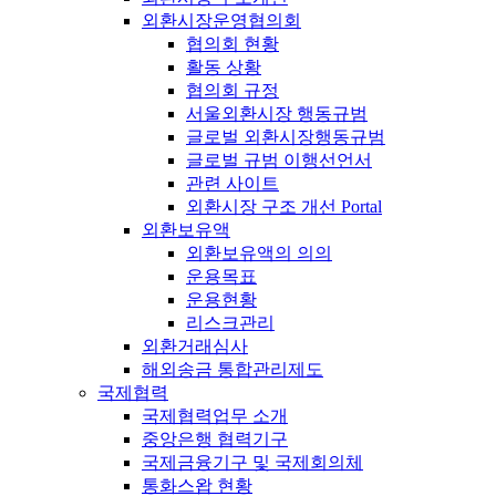
외환시장운영협의회
협의회 현황
활동 상황
협의회 규정
서울외환시장 행동규범
글로벌 외환시장행동규범
글로벌 규범 이행선언서
관련 사이트
외환시장 구조 개선 Portal
외환보유액
외환보유액의 의의
운용목표
운용현황
리스크관리
외환거래심사
해외송금 통합관리제도
국제협력
국제협력업무 소개
중앙은행 협력기구
국제금융기구 및 국제회의체
통화스왑 현황