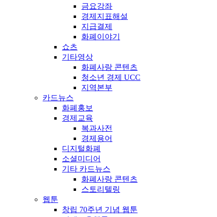
금요강좌
경제지표해설
지급결제
화폐이야기
쇼츠
기타영상
화폐사랑 콘텐츠
청소년 경제 UCC
지역본부
카드뉴스
화폐홍보
경제교육
복과사전
경제용어
디지털화폐
소셜미디어
기타 카드뉴스
화폐사랑 콘텐츠
스토리텔링
웹툰
창립 70주년 기념 웹툰