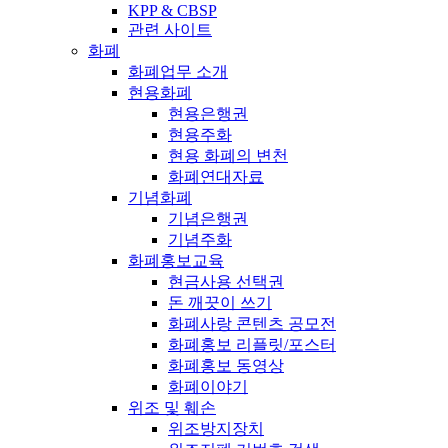
KPP & CBSP
관련 사이트
화폐
화폐업무 소개
현용화폐
현용은행권
현용주화
현용 화폐의 변천
화폐연대자료
기념화폐
기념은행권
기념주화
화폐홍보교육
현금사용 선택권
돈 깨끗이 쓰기
화폐사랑 콘텐츠 공모전
화폐홍보 리플릿/포스터
화폐홍보 동영상
화폐이야기
위조 및 훼손
위조방지장치