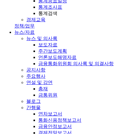
통계공표일정
통계조사표
통계검색
경제교육
정책/업무
뉴스/자료
뉴스 및 의사록
보도자료
주간보도계획
언론보도해명자료
금융통화위원회 의사록 및 의결사항
공지사항
주요행사
연설 및 강연
총재
금통위원
블로그
간행물
연차보고서
통화신용정책보고서
금융안정보고서
경제전망보고서