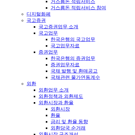
거스름돈 적립서비스
거스름돈 적립서비스 참여
디지털화폐
국고증권
국고증권업무 소개
국고업무
한국은행의 국고업무
국고업무자료
증권업무
한국은행의 증권업무
증권업무자료
국채 발행 및 환매공고
국채관련 물가연동계수
외환
외환업무 소개
외환정책과 외환제도
외환시장과 환율
외환시장
환율
금리 및 환율 동향
외환당국 순거래
외환시장 구조개선