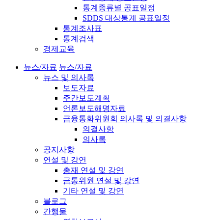
통계종류별 공표일정
SDDS 대상통계 공표일정
통계조사표
통계검색
경제교육
뉴스/자료
뉴스/자료
뉴스 및 의사록
보도자료
주간보도계획
언론보도해명자료
금융통화위원회 의사록 및 의결사항
의결사항
의사록
공지사항
연설 및 강연
총재 연설 및 강연
금통위원 연설 및 강연
기타 연설 및 강연
블로그
간행물