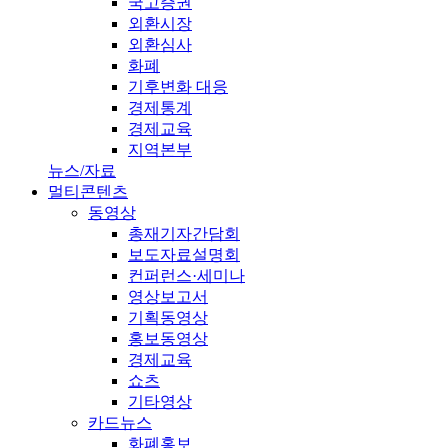
국고증권
외환시장
외환심사
화폐
기후변화 대응
경제통계
경제교육
지역본부
뉴스/자료
멀티콘텐츠
동영상
총재기자간담회
보도자료설명회
컨퍼런스·세미나
영상보고서
기획동영상
홍보동영상
경제교육
쇼츠
기타영상
카드뉴스
화폐홍보