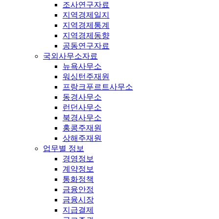
조사연구자료
지역경제일지
지역경제통계
지역경제동향
공동연구자료
국외사무소자료
뉴욕사무소
워싱턴주재원
프랑크푸르트사무소
동경사무소
런던사무소
북경사무소
홍콩주재원
상해주재원
업무별 정보
경영정보
계약정보
통화정책
금융안정
금융시장
지급결제