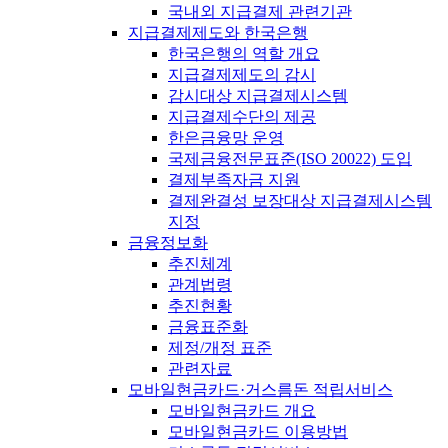
국내외 지급결제 관련기관
지급결제제도와 한국은행
한국은행의 역할 개요
지급결제제도의 감시
감시대상 지급결제시스템
지급결제수단의 제공
한은금융망 운영
국제금융전문표준(ISO 20022) 도입
결제부족자금 지원
결제완결성 보장대상 지급결제시스템
지정
금융정보화
추진체계
관계법령
추진현황
금융표준화
제정/개정 표준
관련자료
모바일현금카드·거스름돈 적립서비스
모바일현금카드 개요
모바일현금카드 이용방법