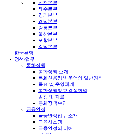
인천본부
제주본부
경기본부
경남본부
강릉본부
울산본부
포항본부
강남본부
한국은행
정책/업무
통화정책
통화정책 소개
통화신용정책 운영의 일반원칙
목표 및 운영체계
통화정책방향 결정회의
일정 및 자료
통화정책수단
금융안정
금융안정업무 소개
금융시스템
금융안정의 이해