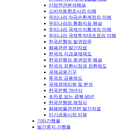
산업연관분석해설
소비자동향조사의 이해
우리나라 자금순환계정의 이해
우리나라의 통화지표 해설
우리나라 국제수지통계의 이해
우리나라 국제투자대조표의 이해
한국은행의 발권업무
화폐관련 발간자료
한국의 지급결제제도
한국은행의 증권업무 해설
한국의 외환시장과 외환제도
국제금융기구
중국의 금융제도
국제경제리뷰 및 분석
한국은행 70년사
숫자로 보는 광복 60년
한국은행법 제정사
화폐박물관관련 발간자료
단기금융시장 리뷰
기타간행물
발간중지 간행물