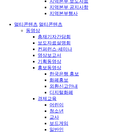
지역본부 보도자료
지역본부 공지사항
지역본부행사
멀티콘텐츠
멀티콘텐츠
동영상
총재기자간담회
보도자료설명회
컨퍼런스·세미나
영상보고서
기획동영상
홍보동영상
한국은행 홍보
화폐홍보
외환신고안내
디지털화폐
경제교육
어린이
청소년
교사
보드게임
일반인