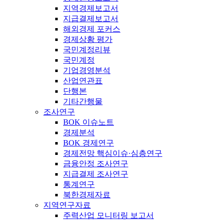
지역경제보고서
지급결제보고서
해외경제 포커스
경제상황 평가
국민계정리뷰
국민계정
기업경영분석
산업연관표
단행본
기타간행물
조사연구
BOK 이슈노트
경제분석
BOK 경제연구
경제전망 핵심이슈·심층연구
금융안정 조사연구
지급결제 조사연구
통계연구
북한경제자료
지역연구자료
주력산업 모니터링 보고서