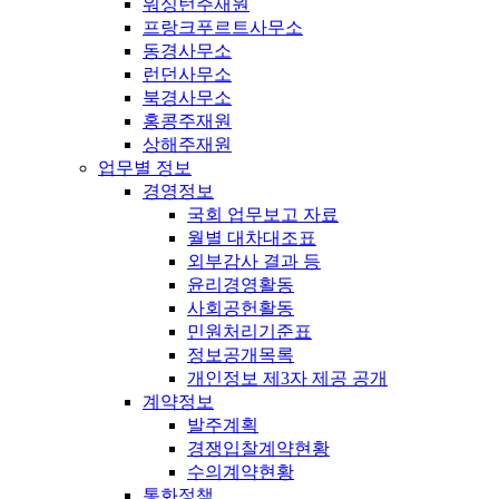
워싱턴주재원
프랑크푸르트사무소
동경사무소
런던사무소
북경사무소
홍콩주재원
상해주재원
업무별 정보
경영정보
국회 업무보고 자료
월별 대차대조표
외부감사 결과 등
윤리경영활동
사회공헌활동
민원처리기준표
정보공개목록
개인정보 제3자 제공 공개
계약정보
발주계획
경쟁입찰계약현황
수의계약현황
통화정책