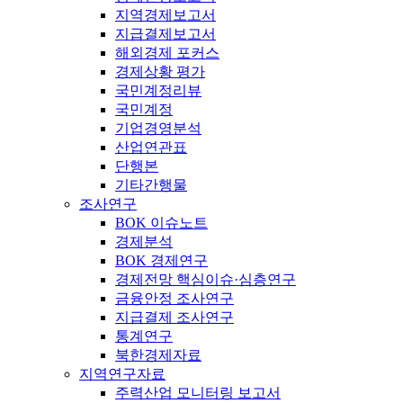
지역경제보고서
지급결제보고서
해외경제 포커스
경제상황 평가
국민계정리뷰
국민계정
기업경영분석
산업연관표
단행본
기타간행물
조사연구
BOK 이슈노트
경제분석
BOK 경제연구
경제전망 핵심이슈·심층연구
금융안정 조사연구
지급결제 조사연구
통계연구
북한경제자료
지역연구자료
주력산업 모니터링 보고서