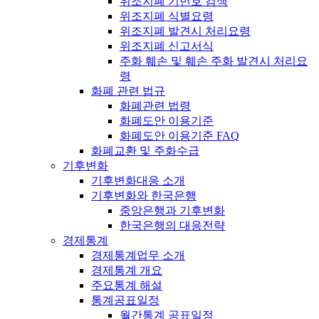
위조지폐 기번호 검색
위조지폐 식별요령
위조지폐 발견시 처리요령
위조지폐 신고서식
주화 훼손 및 훼손 주화 발견시 처리요
령
화폐 관련 법규
화폐관련 법령
화폐도안 이용기준
화폐도안 이용기준 FAQ
화폐교환 및 주화수급
기후변화
기후변화대응 소개
기후변화와 한국은행
중앙은행과 기후변화
한국은행의 대응전략
경제통계
경제통계업무 소개
경제통계 개요
주요통계 해설
통계공표일정
월간통계 공표일정