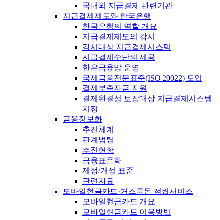
국내외 지급결제 관련기관
지급결제제도와 한국은행
한국은행의 역할 개요
지급결제제도의 감시
감시대상 지급결제시스템
지급결제수단의 제공
한은금융망 운영
국제금융전문표준(ISO 20022) 도입
결제부족자금 지원
결제완결성 보장대상 지급결제시스템
지정
금융정보화
추진체계
관계법령
추진현황
금융표준화
제정/개정 표준
관련자료
모바일현금카드·거스름돈 적립서비스
모바일현금카드 개요
모바일현금카드 이용방법