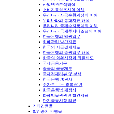
산업연관분석해설
소비자동향조사의 이해
우리나라 자금순환계정의 이해
우리나라의 통화지표 해설
우리나라 국제수지통계의 이해
우리나라 국제투자대조표의 이해
한국은행의 발권업무
화폐관련 발간자료
한국의 지급결제제도
한국은행의 증권업무 해설
한국의 외환시장과 외환제도
국제금융기구
중국의 금융제도
국제경제리뷰 및 분석
한국은행 70년사
숫자로 보는 광복 60년
한국은행법 제정사
화폐박물관관련 발간자료
단기금융시장 리뷰
기타간행물
발간중지 간행물