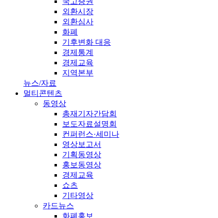
국고증권
외환시장
외환심사
화폐
기후변화 대응
경제통계
경제교육
지역본부
뉴스/자료
멀티콘텐츠
동영상
총재기자간담회
보도자료설명회
컨퍼런스·세미나
영상보고서
기획동영상
홍보동영상
경제교육
쇼츠
기타영상
카드뉴스
화폐홍보