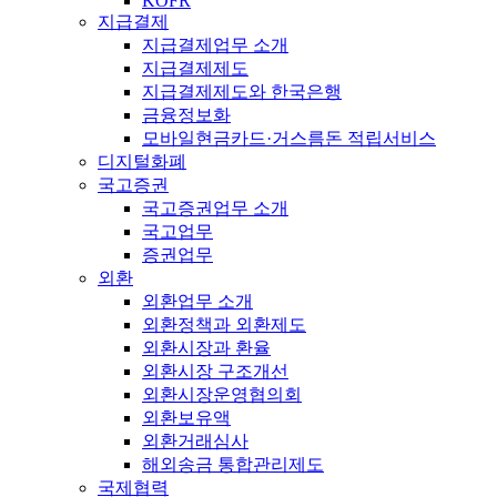
KOFR
지급결제
지급결제업무 소개
지급결제제도
지급결제제도와 한국은행
금융정보화
모바일현금카드·거스름돈 적립서비스
디지털화폐
국고증권
국고증권업무 소개
국고업무
증권업무
외환
외환업무 소개
외환정책과 외환제도
외환시장과 환율
외환시장 구조개선
외환시장운영협의회
외환보유액
외환거래심사
해외송금 통합관리제도
국제협력