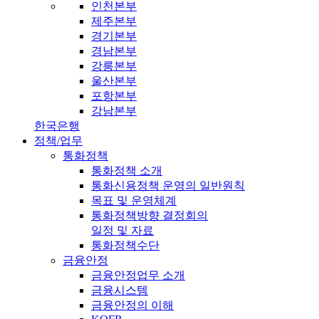
인천본부
제주본부
경기본부
경남본부
강릉본부
울산본부
포항본부
강남본부
한국은행
정책/업무
통화정책
통화정책 소개
통화신용정책 운영의 일반원칙
목표 및 운영체계
통화정책방향 결정회의
일정 및 자료
통화정책수단
금융안정
금융안정업무 소개
금융시스템
금융안정의 이해