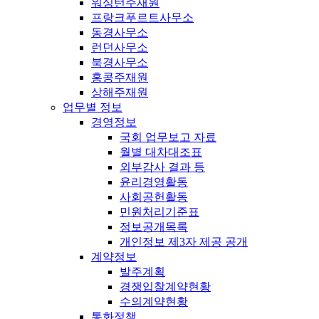
워싱턴주재원
프랑크푸르트사무소
동경사무소
런던사무소
북경사무소
홍콩주재원
상해주재원
업무별 정보
경영정보
국회 업무보고 자료
월별 대차대조표
외부감사 결과 등
윤리경영활동
사회공헌활동
민원처리기준표
정보공개목록
개인정보 제3자 제공 공개
계약정보
발주계획
경쟁입찰계약현황
수의계약현황
통화정책