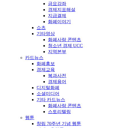
금요강좌
경제지표해설
지급결제
화폐이야기
쇼츠
기타영상
화폐사랑 콘텐츠
청소년 경제 UCC
지역본부
카드뉴스
화폐홍보
경제교육
복과사전
경제용어
디지털화폐
소셜미디어
기타 카드뉴스
화폐사랑 콘텐츠
스토리텔링
웹툰
창립 70주년 기념 웹툰