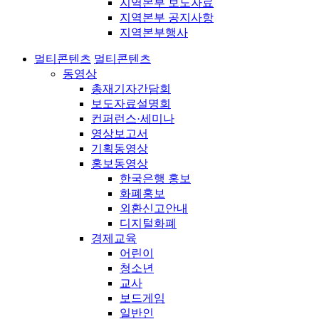
지역본부 보도자료
지역본부 공지사항
지역본부행사
멀티콘텐츠
멀티콘텐츠
동영상
총재기자간담회
보도자료설명회
컨퍼런스·세미나
영상보고서
기획동영상
홍보동영상
한국은행 홍보
화폐홍보
외환신고안내
디지털화폐
경제교육
어린이
청소년
교사
보드게임
일반인