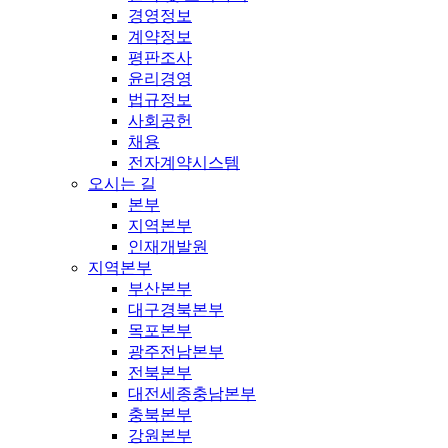
경영정보
계약정보
평판조사
윤리경영
법규정보
사회공헌
채용
전자계약시스템
오시는 길
본부
지역본부
인재개발원
지역본부
부산본부
대구경북본부
목포본부
광주전남본부
전북본부
대전세종충남본부
충북본부
강원본부