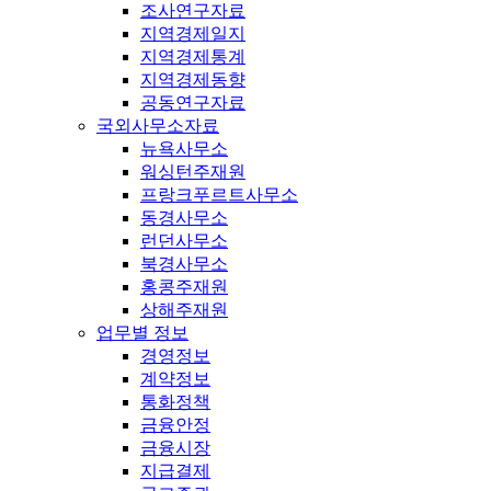
조사연구자료
지역경제일지
지역경제통계
지역경제동향
공동연구자료
국외사무소자료
뉴욕사무소
워싱턴주재원
프랑크푸르트사무소
동경사무소
런던사무소
북경사무소
홍콩주재원
상해주재원
업무별 정보
경영정보
계약정보
통화정책
금융안정
금융시장
지급결제