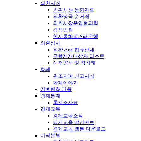
외환시장
외환시장 동향자료
외환당국 순거래
외환시장운영협의회
경쟁입찰
현지통화직거래은행
외환심사
외환거래 법규안내
금융제재대상자 리스트
신청양식 및 작성례
화폐
위조지폐 신고서식
화폐이야기
기후변화 대응
경제통계
통계조사표
경제교육
경제교육소식
경제교육 발간자료
경제교육 웹툰 다운로드
지역본부