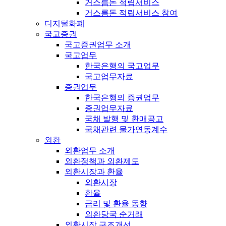
거스름돈 적립서비스
거스름돈 적립서비스 참여
디지털화폐
국고증권
국고증권업무 소개
국고업무
한국은행의 국고업무
국고업무자료
증권업무
한국은행의 증권업무
증권업무자료
국채 발행 및 환매공고
국채관련 물가연동계수
외환
외환업무 소개
외환정책과 외환제도
외환시장과 환율
외환시장
환율
금리 및 환율 동향
외환당국 순거래
외환시장 구조개선