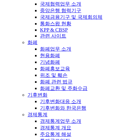
국제협력업무 소개
중앙은행 협력기구
국제금융기구 및 국제회의체
통화스왑 현황
KPP & CBSP
관련 사이트
화폐
화폐업무 소개
현용화폐
기념화폐
화폐홍보교육
위조 및 훼손
화폐 관련 법규
화폐교환 및 주화수급
기후변화
기후변화대응 소개
기후변화와 한국은행
경제통계
경제통계업무 소개
경제통계 개요
주요통계 해설