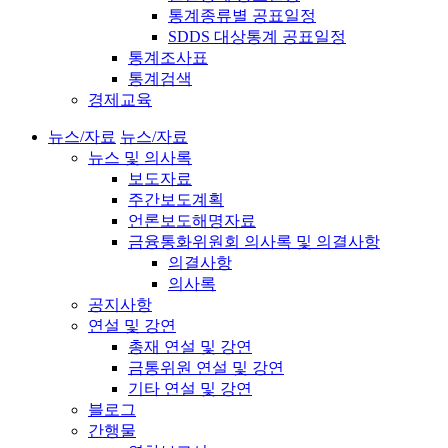
통계종류별 공표일정
SDDS 대상통계 공표일정
통계조사표
통계검색
경제교육
뉴스/자료
뉴스/자료
뉴스 및 의사록
보도자료
주간보도계획
언론보도해명자료
금융통화위원회 의사록 및 의결사항
의결사항
의사록
공지사항
연설 및 강연
총재 연설 및 강연
금통위원 연설 및 강연
기타 연설 및 강연
블로그
간행물