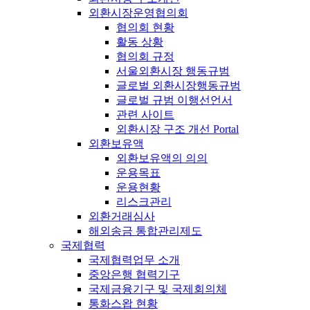
외환시장운영협의회
협의회 현황
활동 상황
협의회 규정
서울외환시장 행동규범
글로벌 외환시장행동규범
글로벌 규범 이행선언서
관련 사이트
외환시장 구조 개선 Portal
외환보유액
외환보유액의 의의
운용목표
운용현황
리스크관리
외환거래심사
해외송금 통합관리제도
국제협력
국제협력업무 소개
중앙은행 협력기구
국제금융기구 및 국제회의체
통화스왑 현황