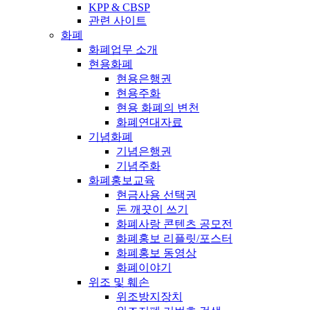
KPP & CBSP
관련 사이트
화폐
화폐업무 소개
현용화폐
현용은행권
현용주화
현용 화폐의 변천
화폐연대자료
기념화폐
기념은행권
기념주화
화폐홍보교육
현금사용 선택권
돈 깨끗이 쓰기
화폐사랑 콘텐츠 공모전
화폐홍보 리플릿/포스터
화폐홍보 동영상
화폐이야기
위조 및 훼손
위조방지장치