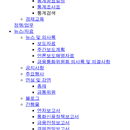
통계공표일정
통계조사표
통계검색
경제교육
정책/업무
뉴스/자료
뉴스 및 의사록
보도자료
주간보도계획
언론보도해명자료
금융통화위원회 의사록 및 의결사항
공지사항
주요행사
연설 및 강연
총재
금통위원
블로그
간행물
연차보고서
통화신용정책보고서
금융안정보고서
경제전망보고서