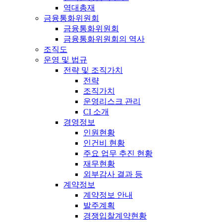
역대총재
금융통화위원회
금융통화위원회
금융통화위원회의 역사
조직도
운영 및 법규
전략 및 조직가치
전략
조직가치
운영리스크 관리
CI 소개
경영정보
인원현황
인건비 현황
주요 업무 추진 현황
재무현황
외부감사 결과 등
계약정보
계약정보 안내
발주계획
경쟁입찰계약현황