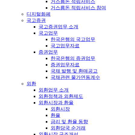
거스름돈 적립서비스
거스름돈 적립서비스 참여
디지털화폐
국고증권
국고증권업무 소개
국고업무
한국은행의 국고업무
국고업무자료
증권업무
한국은행의 증권업무
증권업무자료
국채 발행 및 환매공고
국채관련 물가연동계수
외환
외환업무 소개
외환정책과 외환제도
외환시장과 환율
외환시장
환율
금리 및 환율 동향
외환당국 순거래
외환시장 구조개선