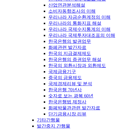
산업연관분석해설
소비자동향조사의 이해
우리나라 자금순환계정의 이해
우리나라의 통화지표 해설
우리나라 국제수지통계의 이해
우리나라 국제투자대조표의 이해
한국은행의 발권업무
화폐관련 발간자료
한국의 지급결제제도
한국은행의 증권업무 해설
한국의 외환시장과 외환제도
국제금융기구
중국의 금융제도
국제경제리뷰 및 분석
한국은행 70년사
숫자로 보는 광복 60년
한국은행법 제정사
화폐박물관관련 발간자료
단기금융시장 리뷰
기타간행물
발간중지 간행물