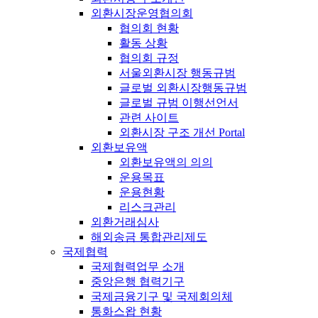
외환시장운영협의회
협의회 현황
활동 상황
협의회 규정
서울외환시장 행동규범
글로벌 외환시장행동규범
글로벌 규범 이행선언서
관련 사이트
외환시장 구조 개선 Portal
외환보유액
외환보유액의 의의
운용목표
운용현황
리스크관리
외환거래심사
해외송금 통합관리제도
국제협력
국제협력업무 소개
중앙은행 협력기구
국제금융기구 및 국제회의체
통화스왑 현황