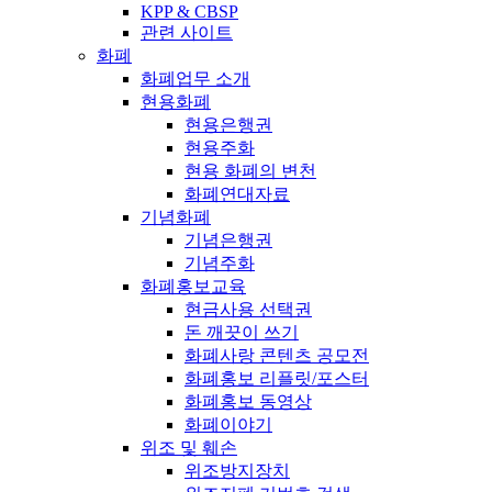
KPP & CBSP
관련 사이트
화폐
화폐업무 소개
현용화폐
현용은행권
현용주화
현용 화폐의 변천
화폐연대자료
기념화폐
기념은행권
기념주화
화폐홍보교육
현금사용 선택권
돈 깨끗이 쓰기
화폐사랑 콘텐츠 공모전
화폐홍보 리플릿/포스터
화폐홍보 동영상
화폐이야기
위조 및 훼손
위조방지장치