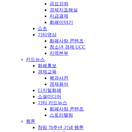
금요강좌
경제지표해설
지급결제
화폐이야기
쇼츠
기타영상
화폐사랑 콘텐츠
청소년 경제 UCC
지역본부
카드뉴스
화폐홍보
경제교육
복과사전
경제용어
디지털화폐
소셜미디어
기타 카드뉴스
화폐사랑 콘텐츠
스토리텔링
웹툰
창립 70주년 기념 웹툰