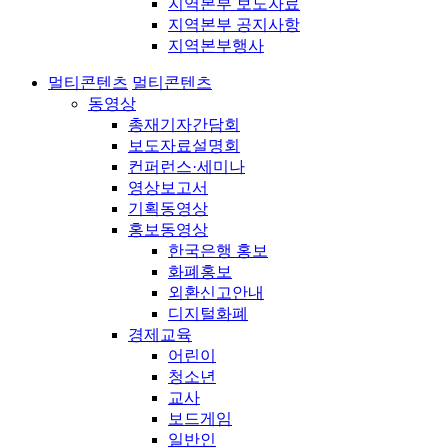
지역본부 보도자료
지역본부 공지사항
지역본부행사
멀티콘텐츠
멀티콘텐츠
동영상
총재기자간담회
보도자료설명회
컨퍼런스·세미나
영상보고서
기획동영상
홍보동영상
한국은행 홍보
화폐홍보
외환신고안내
디지털화폐
경제교육
어린이
청소년
교사
보드게임
일반인