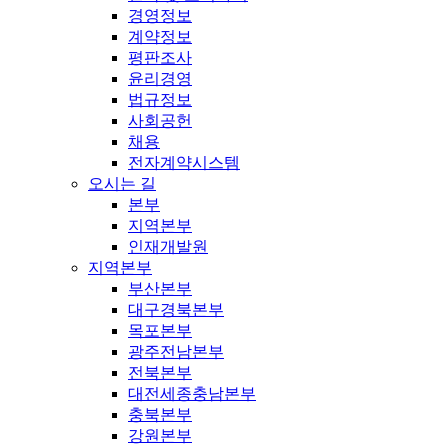
경영정보
계약정보
평판조사
윤리경영
법규정보
사회공헌
채용
전자계약시스템
오시는 길
본부
지역본부
인재개발원
지역본부
부산본부
대구경북본부
목포본부
광주전남본부
전북본부
대전세종충남본부
충북본부
강원본부