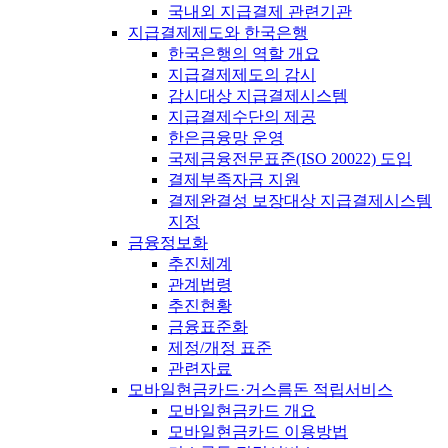
국내외 지급결제 관련기관
지급결제제도와 한국은행
한국은행의 역할 개요
지급결제제도의 감시
감시대상 지급결제시스템
지급결제수단의 제공
한은금융망 운영
국제금융전문표준(ISO 20022) 도입
결제부족자금 지원
결제완결성 보장대상 지급결제시스템
지정
금융정보화
추진체계
관계법령
추진현황
금융표준화
제정/개정 표준
관련자료
모바일현금카드·거스름돈 적립서비스
모바일현금카드 개요
모바일현금카드 이용방법