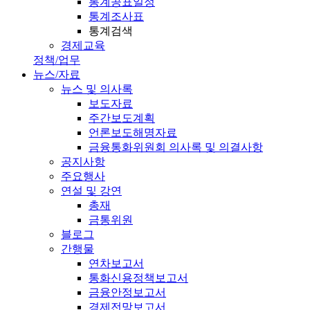
통계공표일정
통계조사표
통계검색
경제교육
정책/업무
뉴스/자료
뉴스 및 의사록
보도자료
주간보도계획
언론보도해명자료
금융통화위원회 의사록 및 의결사항
공지사항
주요행사
연설 및 강연
총재
금통위원
블로그
간행물
연차보고서
통화신용정책보고서
금융안정보고서
경제전망보고서