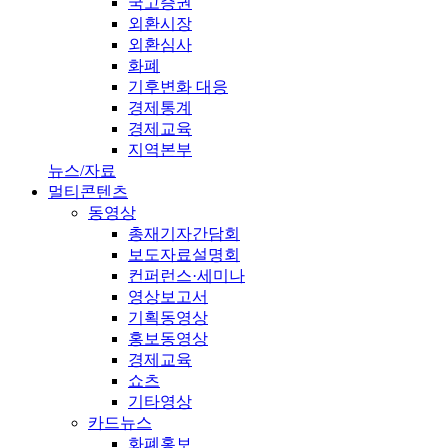
국고증권
외환시장
외환심사
화폐
기후변화 대응
경제통계
경제교육
지역본부
뉴스/자료
멀티콘텐츠
동영상
총재기자간담회
보도자료설명회
컨퍼런스·세미나
영상보고서
기획동영상
홍보동영상
경제교육
쇼츠
기타영상
카드뉴스
화폐홍보