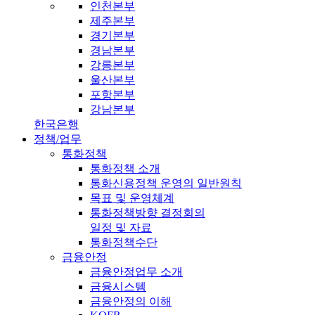
인천본부
제주본부
경기본부
경남본부
강릉본부
울산본부
포항본부
강남본부
한국은행
정책/업무
통화정책
통화정책 소개
통화신용정책 운영의 일반원칙
목표 및 운영체계
통화정책방향 결정회의
일정 및 자료
통화정책수단
금융안정
금융안정업무 소개
금융시스템
금융안정의 이해