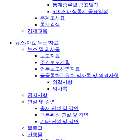
통계종류별 공표일정
SDDS 대상통계 공표일정
통계조사표
통계검색
경제교육
뉴스/자료
뉴스/자료
뉴스 및 의사록
보도자료
주간보도계획
언론보도해명자료
금융통화위원회 의사록 및 의결사항
의결사항
의사록
공지사항
연설 및 강연
총재 연설 및 강연
금통위원 연설 및 강연
기타 연설 및 강연
블로그
간행물