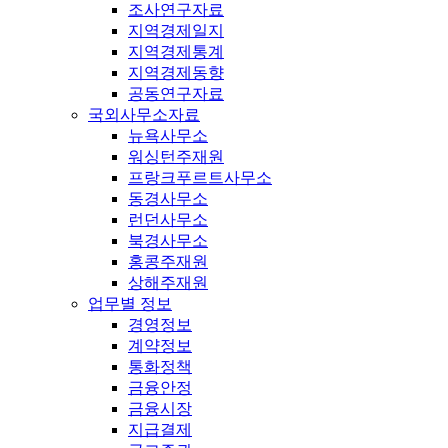
조사연구자료
지역경제일지
지역경제통계
지역경제동향
공동연구자료
국외사무소자료
뉴욕사무소
워싱턴주재원
프랑크푸르트사무소
동경사무소
런던사무소
북경사무소
홍콩주재원
상해주재원
업무별 정보
경영정보
계약정보
통화정책
금융안정
금융시장
지급결제