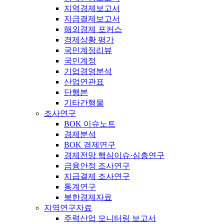
지역경제보고서
지급결제보고서
해외경제 포커스
경제상황 평가
국민계정리뷰
국민계정
기업경영분석
산업연관표
단행본
기타간행물
조사연구
BOK 이슈노트
경제분석
BOK 경제연구
경제전망 핵심이슈·심층연구
금융안정 조사연구
지급결제 조사연구
통계연구
북한경제자료
지역연구자료
주력산업 모니터링 보고서