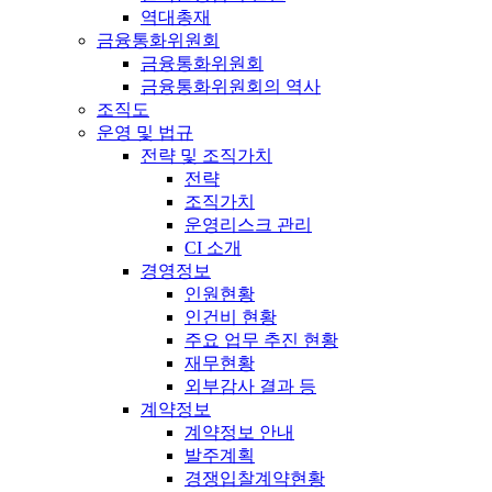
역대총재
금융통화위원회
금융통화위원회
금융통화위원회의 역사
조직도
운영 및 법규
전략 및 조직가치
전략
조직가치
운영리스크 관리
CI 소개
경영정보
인원현황
인건비 현황
주요 업무 추진 현황
재무현황
외부감사 결과 등
계약정보
계약정보 안내
발주계획
경쟁입찰계약현황