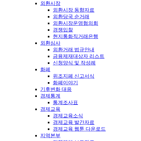
외환시장
외환시장 동향자료
외환당국 순거래
외환시장운영협의회
경쟁입찰
현지통화직거래은행
외환심사
외환거래 법규안내
금융제재대상자 리스트
신청양식 및 작성례
화폐
위조지폐 신고서식
화폐이야기
기후변화 대응
경제통계
통계조사표
경제교육
경제교육소식
경제교육 발간자료
경제교육 웹툰 다운로드
지역본부