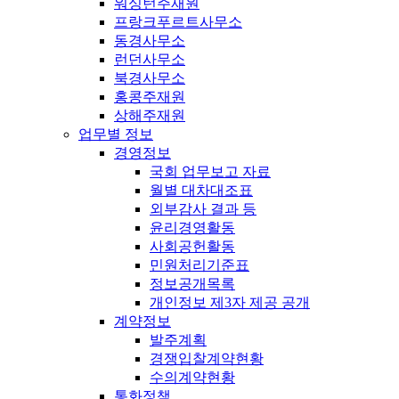
워싱턴주재원
프랑크푸르트사무소
동경사무소
런던사무소
북경사무소
홍콩주재원
상해주재원
업무별 정보
경영정보
국회 업무보고 자료
월별 대차대조표
외부감사 결과 등
윤리경영활동
사회공헌활동
민원처리기준표
정보공개목록
개인정보 제3자 제공 공개
계약정보
발주계획
경쟁입찰계약현황
수의계약현황
통화정책