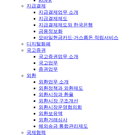
KOFR
지급결제
지급결제업무 소개
지급결제제도
지급결제제도와 한국은행
금융정보화
모바일현금카드·거스름돈 적립서비스
디지털화폐
국고증권
국고증권업무 소개
국고업무
증권업무
외환
외환업무 소개
외환정책과 외환제도
외환시장과 환율
외환시장 구조개선
외환시장운영협의회
외환보유액
외환거래심사
해외송금 통합관리제도
국제협력