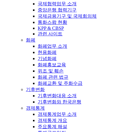
국제협력업무 소개
중앙은행 협력기구
국제금융기구 및 국제회의체
통화스왑 현황
KPP & CBSP
관련 사이트
화폐
화폐업무 소개
현용화폐
기념화폐
화폐홍보교육
위조 및 훼손
화폐 관련 법규
화폐교환 및 주화수급
기후변화
기후변화대응 소개
기후변화와 한국은행
경제통계
경제통계업무 소개
경제통계 개요
주요통계 해설