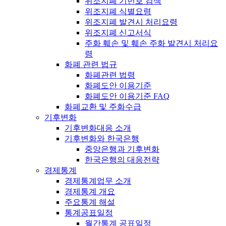
위조지폐 기번호 검색
위조지폐 식별요령
위조지폐 발견시 처리요령
위조지폐 신고서식
주화 훼손 및 훼손 주화 발견시 처리요
령
화폐 관련 법규
화폐관련 법령
화폐도안 이용기준
화폐도안 이용기준 FAQ
화폐교환 및 주화수급
기후변화
기후변화대응 소개
기후변화와 한국은행
중앙은행과 기후변화
한국은행의 대응전략
경제통계
경제통계업무 소개
경제통계 개요
주요통계 해설
통계공표일정
월간통계 공표일정