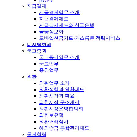
KOFR
지급결제
지급결제업무 소개
지급결제제도
지급결제제도와 한국은행
금융정보화
모바일현금카드·거스름돈 적립서비스
디지털화폐
국고증권
국고증권업무 소개
국고업무
증권업무
외환
외환업무 소개
외환정책과 외환제도
외환시장과 환율
외환시장 구조개선
외환시장운영협의회
외환보유액
외환거래심사
해외송금 통합관리제도
국제협력