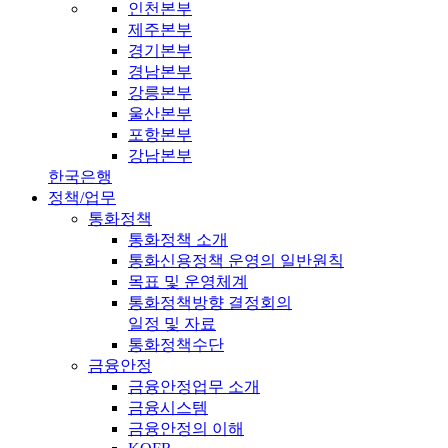
인천본부
제주본부
경기본부
경남본부
강릉본부
울산본부
포항본부
강남본부
한국은행
정책/업무
통화정책
통화정책 소개
통화신용정책 운영의 일반원칙
목표 및 운영체계
통화정책방향 결정회의
일정 및 자료
통화정책수단
금융안정
금융안정업무 소개
금융시스템
금융안정의 이해