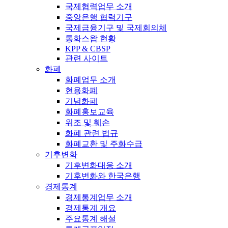
국제협력업무 소개
중앙은행 협력기구
국제금융기구 및 국제회의체
통화스왑 현황
KPP & CBSP
관련 사이트
화폐
화폐업무 소개
현용화폐
기념화폐
화폐홍보교육
위조 및 훼손
화폐 관련 법규
화폐교환 및 주화수급
기후변화
기후변화대응 소개
기후변화와 한국은행
경제통계
경제통계업무 소개
경제통계 개요
주요통계 해설