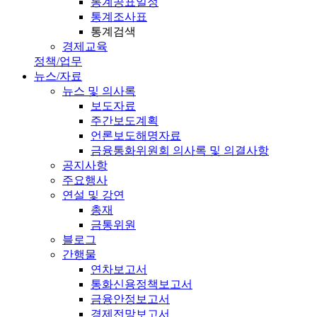
통계공표일정
통계조사표
통계검색
경제교육
정책/업무
뉴스/자료
뉴스 및 의사록
보도자료
주간보도계획
언론보도해명자료
금융통화위원회 의사록 및 의결사항
공지사항
주요행사
연설 및 강연
총재
금통위원
블로그
간행물
연차보고서
통화신용정책보고서
금융안정보고서
경제전망보고서