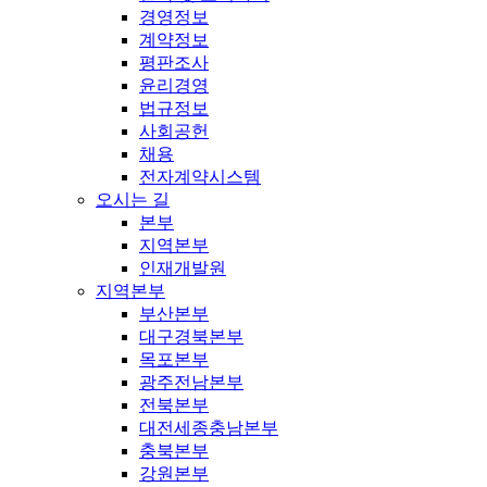
경영정보
계약정보
평판조사
윤리경영
법규정보
사회공헌
채용
전자계약시스템
오시는 길
본부
지역본부
인재개발원
지역본부
부산본부
대구경북본부
목포본부
광주전남본부
전북본부
대전세종충남본부
충북본부
강원본부