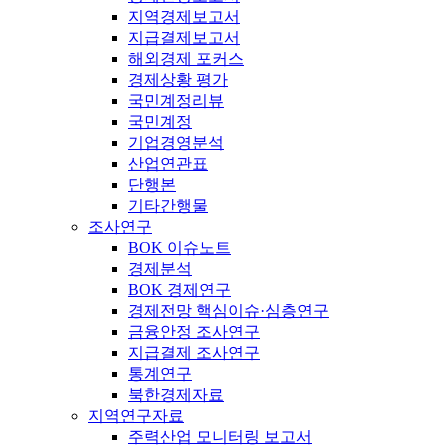
지역경제보고서
지급결제보고서
해외경제 포커스
경제상황 평가
국민계정리뷰
국민계정
기업경영분석
산업연관표
단행본
기타간행물
조사연구
BOK 이슈노트
경제분석
BOK 경제연구
경제전망 핵심이슈·심층연구
금융안정 조사연구
지급결제 조사연구
통계연구
북한경제자료
지역연구자료
주력산업 모니터링 보고서