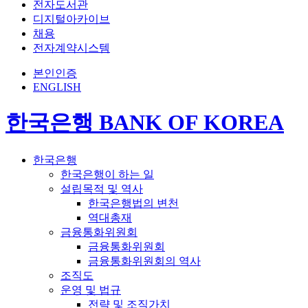
전자도서관
디지털아카이브
채용
전자계약시스템
본인인증
ENGLISH
한국은행 BANK OF KOREA
한국은행
한국은행이 하는 일
설립목적 및 역사
한국은행법의 변천
역대총재
금융통화위원회
금융통화위원회
금융통화위원회의 역사
조직도
운영 및 법규
전략 및 조직가치