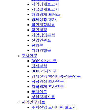
지역경제보고서
지급결제보고서
해외경제 포커스
경제상황 평가
국민계정리뷰
국민계정
기업경영분석
산업연관표
단행본
기타간행물
조사연구
BOK 이슈노트
경제분석
BOK 경제연구
경제전망 핵심이슈·심층연구
금융안정 조사연구
지급결제 조사연구
통계연구
북한경제자료
지역연구자료
주력산업 모니터링 보고서