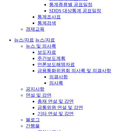
통계종류별 공표일정
SDDS 대상통계 공표일정
통계조사표
통계검색
경제교육
뉴스/자료
뉴스/자료
뉴스 및 의사록
보도자료
주간보도계획
언론보도해명자료
금융통화위원회 의사록 및 의결사항
의결사항
의사록
공지사항
연설 및 강연
총재 연설 및 강연
금통위원 연설 및 강연
기타 연설 및 강연
블로그
간행물