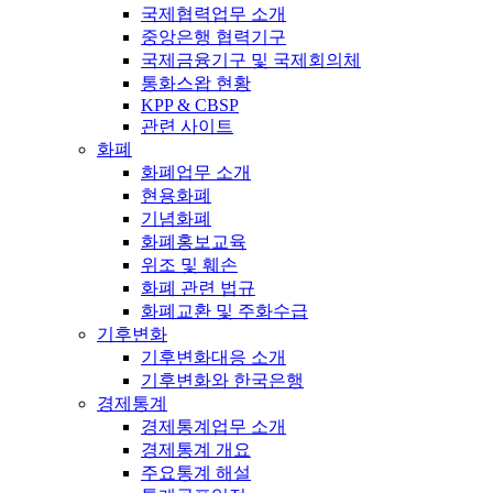
국제협력업무 소개
중앙은행 협력기구
국제금융기구 및 국제회의체
통화스왑 현황
KPP & CBSP
관련 사이트
화폐
화폐업무 소개
현용화폐
기념화폐
화폐홍보교육
위조 및 훼손
화폐 관련 법규
화폐교환 및 주화수급
기후변화
기후변화대응 소개
기후변화와 한국은행
경제통계
경제통계업무 소개
경제통계 개요
주요통계 해설