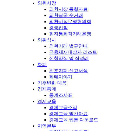
외환시장
외환시장 동향자료
외환당국 순거래
외환시장운영협의회
경쟁입찰
현지통화직거래은행
외환심사
외환거래 법규안내
금융제재대상자 리스트
신청양식 및 작성례
화폐
위조지폐 신고서식
화폐이야기
기후변화 대응
경제통계
통계조사표
경제교육
경제교육소식
경제교육 발간자료
경제교육 웹툰 다운로드
지역본부