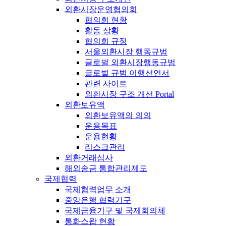
외환시장운영협의회
협의회 현황
활동 상황
협의회 규정
서울외환시장 행동규범
글로벌 외환시장행동규범
글로벌 규범 이행선언서
관련 사이트
외환시장 구조 개선 Portal
외환보유액
외환보유액의 의의
운용목표
운용현황
리스크관리
외환거래심사
해외송금 통합관리제도
국제협력
국제협력업무 소개
중앙은행 협력기구
국제금융기구 및 국제회의체
통화스왑 현황