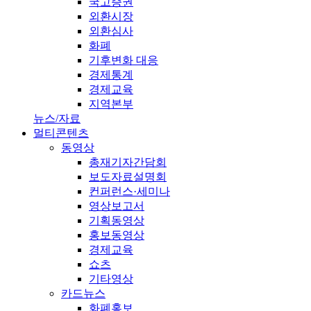
국고증권
외환시장
외환심사
화폐
기후변화 대응
경제통계
경제교육
지역본부
뉴스/자료
멀티콘텐츠
동영상
총재기자간담회
보도자료설명회
컨퍼런스·세미나
영상보고서
기획동영상
홍보동영상
경제교육
쇼츠
기타영상
카드뉴스
화폐홍보