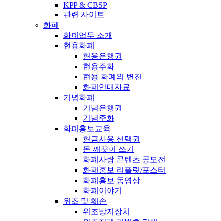
KPP & CBSP
관련 사이트
화폐
화폐업무 소개
현용화폐
현용은행권
현용주화
현용 화폐의 변천
화폐연대자료
기념화폐
기념은행권
기념주화
화폐홍보교육
현금사용 선택권
돈 깨끗이 쓰기
화폐사랑 콘텐츠 공모전
화폐홍보 리플릿/포스터
화폐홍보 동영상
화폐이야기
위조 및 훼손
위조방지장치