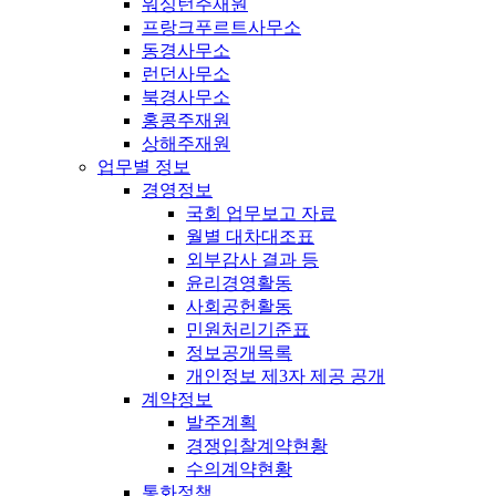
워싱턴주재원
프랑크푸르트사무소
동경사무소
런던사무소
북경사무소
홍콩주재원
상해주재원
업무별 정보
경영정보
국회 업무보고 자료
월별 대차대조표
외부감사 결과 등
윤리경영활동
사회공헌활동
민원처리기준표
정보공개목록
개인정보 제3자 제공 공개
계약정보
발주계획
경쟁입찰계약현황
수의계약현황
통화정책