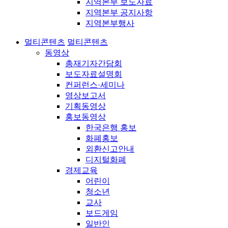
지역본부 보도자료
지역본부 공지사항
지역본부행사
멀티콘텐츠
멀티콘텐츠
동영상
총재기자간담회
보도자료설명회
컨퍼런스·세미나
영상보고서
기획동영상
홍보동영상
한국은행 홍보
화폐홍보
외환신고안내
디지털화폐
경제교육
어린이
청소년
교사
보드게임
일반인