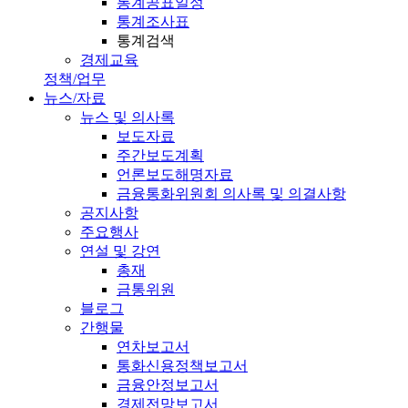
통계공표일정
통계조사표
통계검색
경제교육
정책/업무
뉴스/자료
뉴스 및 의사록
보도자료
주간보도계획
언론보도해명자료
금융통화위원회 의사록 및 의결사항
공지사항
주요행사
연설 및 강연
총재
금통위원
블로그
간행물
연차보고서
통화신용정책보고서
금융안정보고서
경제전망보고서