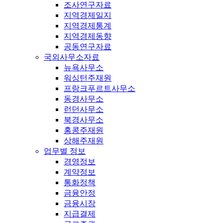
조사연구자료
지역경제일지
지역경제통계
지역경제동향
공동연구자료
국외사무소자료
뉴욕사무소
워싱턴주재원
프랑크푸르트사무소
동경사무소
런던사무소
북경사무소
홍콩주재원
상해주재원
업무별 정보
경영정보
계약정보
통화정책
금융안정
금융시장
지급결제