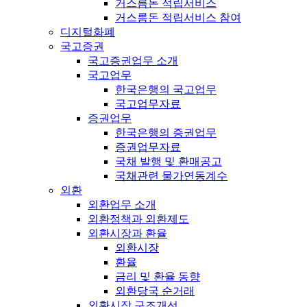
거스름돈 적립서비스
거스름돈 적립서비스 참여
디지털화폐
국고증권
국고증권업무 소개
국고업무
한국은행의 국고업무
국고업무자료
증권업무
한국은행의 증권업무
증권업무자료
국채 발행 및 환매공고
국채관련 물가연동계수
외환
외환업무 소개
외환정책과 외환제도
외환시장과 환율
외환시장
환율
금리 및 환율 동향
외환당국 순거래
외환시장 구조개선