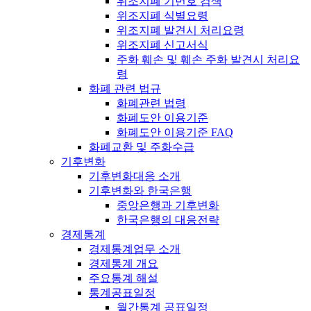
위조지폐 기번호 검색
위조지폐 식별요령
위조지폐 발견시 처리요령
위조지폐 신고서식
주화 훼손 및 훼손 주화 발견시 처리요
령
화폐 관련 법규
화폐관련 법령
화폐도안 이용기준
화폐도안 이용기준 FAQ
화폐교환 및 주화수급
기후변화
기후변화대응 소개
기후변화와 한국은행
중앙은행과 기후변화
한국은행의 대응전략
경제통계
경제통계업무 소개
경제통계 개요
주요통계 해설
통계공표일정
월간통계 공표일정