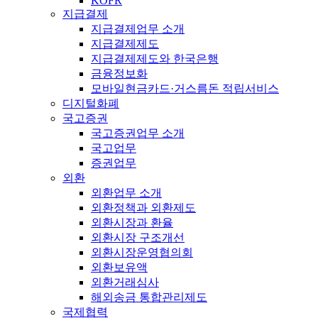
KOFR
지급결제
지급결제업무 소개
지급결제제도
지급결제제도와 한국은행
금융정보화
모바일현금카드·거스름돈 적립서비스
디지털화폐
국고증권
국고증권업무 소개
국고업무
증권업무
외환
외환업무 소개
외환정책과 외환제도
외환시장과 환율
외환시장 구조개선
외환시장운영협의회
외환보유액
외환거래심사
해외송금 통합관리제도
국제협력