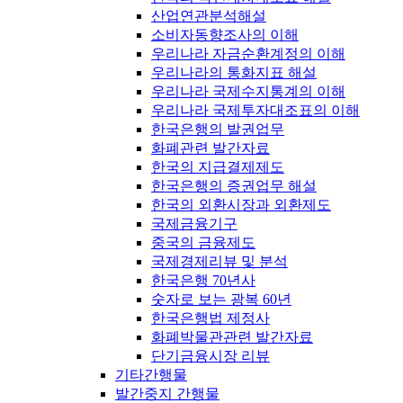
산업연관분석해설
소비자동향조사의 이해
우리나라 자금순환계정의 이해
우리나라의 통화지표 해설
우리나라 국제수지통계의 이해
우리나라 국제투자대조표의 이해
한국은행의 발권업무
화폐관련 발간자료
한국의 지급결제제도
한국은행의 증권업무 해설
한국의 외환시장과 외환제도
국제금융기구
중국의 금융제도
국제경제리뷰 및 분석
한국은행 70년사
숫자로 보는 광복 60년
한국은행법 제정사
화폐박물관관련 발간자료
단기금융시장 리뷰
기타간행물
발간중지 간행물