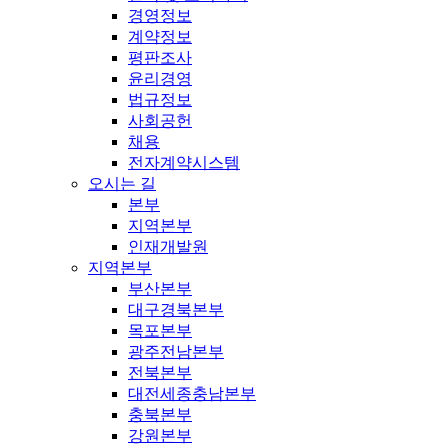
경영정보
계약정보
평판조사
윤리경영
법규정보
사회공헌
채용
전자계약시스템
오시는 길
본부
지역본부
인재개발원
지역본부
부산본부
대구경북본부
목포본부
광주전남본부
전북본부
대전세종충남본부
충북본부
강원본부