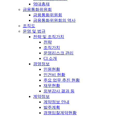
역대총재
금융통화위원회
금융통화위원회
금융통화위원회의 역사
조직도
운영 및 법규
전략 및 조직가치
전략
조직가치
운영리스크 관리
CI 소개
경영정보
인원현황
인건비 현황
주요 업무 추진 현황
재무현황
외부감사 결과 등
계약정보
계약정보 안내
발주계획
경쟁입찰계약현황