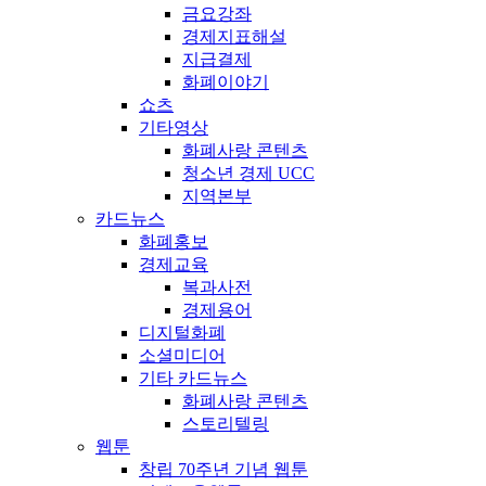
금요강좌
경제지표해설
지급결제
화폐이야기
쇼츠
기타영상
화폐사랑 콘텐츠
청소년 경제 UCC
지역본부
카드뉴스
화폐홍보
경제교육
복과사전
경제용어
디지털화폐
소셜미디어
기타 카드뉴스
화폐사랑 콘텐츠
스토리텔링
웹툰
창립 70주년 기념 웹툰