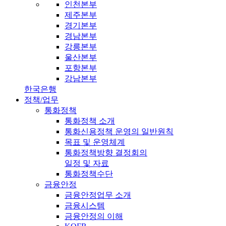
인천본부
제주본부
경기본부
경남본부
강릉본부
울산본부
포항본부
강남본부
한국은행
정책/업무
통화정책
통화정책 소개
통화신용정책 운영의 일반원칙
목표 및 운영체계
통화정책방향 결정회의
일정 및 자료
통화정책수단
금융안정
금융안정업무 소개
금융시스템
금융안정의 이해