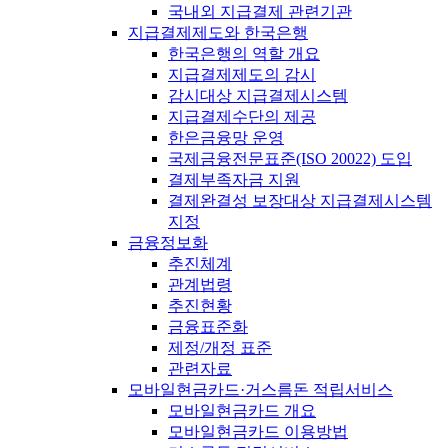
국내외 지급결제 관련기관
지급결제제도와 한국은행
한국은행의 역할 개요
지급결제제도의 감시
감시대상 지급결제시스템
지급결제수단의 제공
한은금융망 운영
국제금융전문표준(ISO 20022) 도입
결제부족자금 지원
결제완결성 보장대상 지급결제시스템
지정
금융정보화
추진체계
관계법령
추진현황
금융표준화
제정/개정 표준
관련자료
모바일현금카드·거스름돈 적립서비스
모바일현금카드 개요
모바일현금카드 이용방법