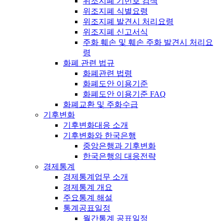
위조지폐 기번호 검색
위조지폐 식별요령
위조지폐 발견시 처리요령
위조지폐 신고서식
주화 훼손 및 훼손 주화 발견시 처리요
령
화폐 관련 법규
화폐관련 법령
화폐도안 이용기준
화폐도안 이용기준 FAQ
화폐교환 및 주화수급
기후변화
기후변화대응 소개
기후변화와 한국은행
중앙은행과 기후변화
한국은행의 대응전략
경제통계
경제통계업무 소개
경제통계 개요
주요통계 해설
통계공표일정
월간통계 공표일정