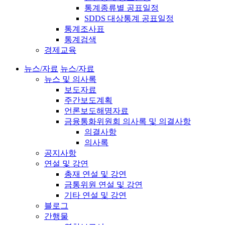
통계종류별 공표일정
SDDS 대상통계 공표일정
통계조사표
통계검색
경제교육
뉴스/자료
뉴스/자료
뉴스 및 의사록
보도자료
주간보도계획
언론보도해명자료
금융통화위원회 의사록 및 의결사항
의결사항
의사록
공지사항
연설 및 강연
총재 연설 및 강연
금통위원 연설 및 강연
기타 연설 및 강연
블로그
간행물