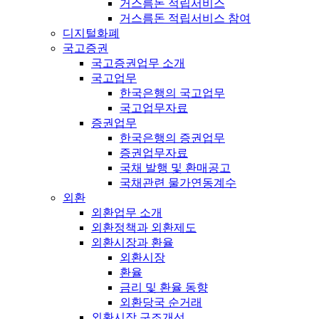
거스름돈 적립서비스
거스름돈 적립서비스 참여
디지털화폐
국고증권
국고증권업무 소개
국고업무
한국은행의 국고업무
국고업무자료
증권업무
한국은행의 증권업무
증권업무자료
국채 발행 및 환매공고
국채관련 물가연동계수
외환
외환업무 소개
외환정책과 외환제도
외환시장과 환율
외환시장
환율
금리 및 환율 동향
외환당국 순거래
외환시장 구조개선