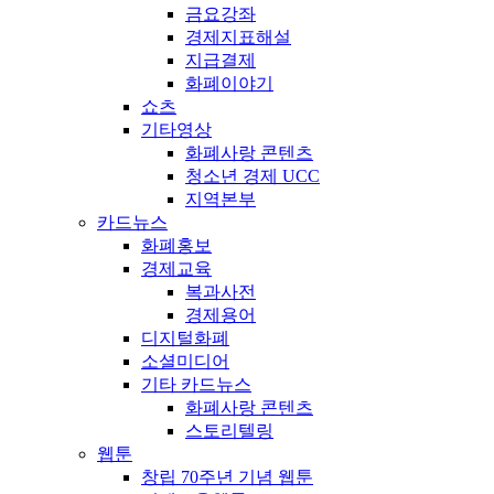
금요강좌
경제지표해설
지급결제
화폐이야기
쇼츠
기타영상
화폐사랑 콘텐츠
청소년 경제 UCC
지역본부
카드뉴스
화폐홍보
경제교육
복과사전
경제용어
디지털화폐
소셜미디어
기타 카드뉴스
화폐사랑 콘텐츠
스토리텔링
웹툰
창립 70주년 기념 웹툰