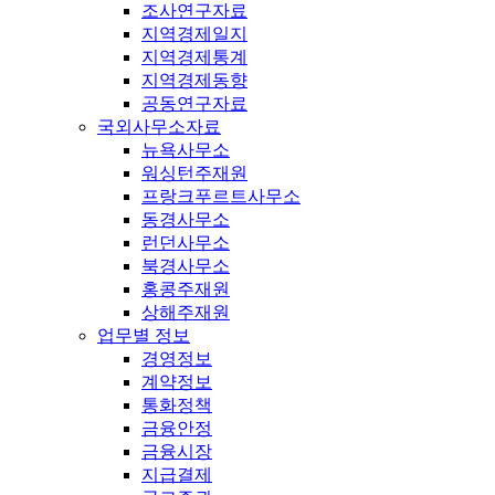
조사연구자료
지역경제일지
지역경제통계
지역경제동향
공동연구자료
국외사무소자료
뉴욕사무소
워싱턴주재원
프랑크푸르트사무소
동경사무소
런던사무소
북경사무소
홍콩주재원
상해주재원
업무별 정보
경영정보
계약정보
통화정책
금융안정
금융시장
지급결제