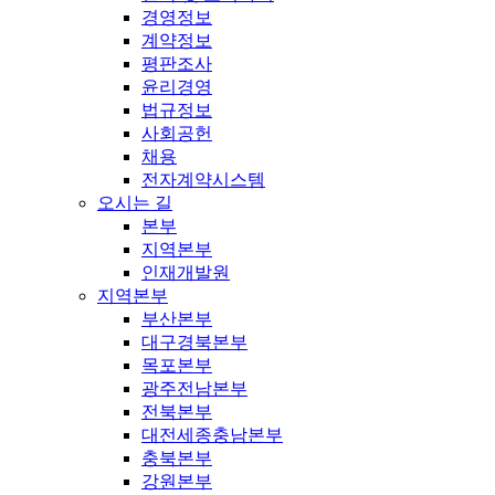
경영정보
계약정보
평판조사
윤리경영
법규정보
사회공헌
채용
전자계약시스템
오시는 길
본부
지역본부
인재개발원
지역본부
부산본부
대구경북본부
목포본부
광주전남본부
전북본부
대전세종충남본부
충북본부
강원본부