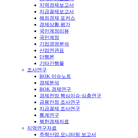
지역경제보고서
지급결제보고서
해외경제 포커스
경제상황 평가
국민계정리뷰
국민계정
기업경영분석
산업연관표
단행본
기타간행물
조사연구
BOK 이슈노트
경제분석
BOK 경제연구
경제전망 핵심이슈·심층연구
금융안정 조사연구
지급결제 조사연구
통계연구
북한경제자료
지역연구자료
주력산업 모니터링 보고서