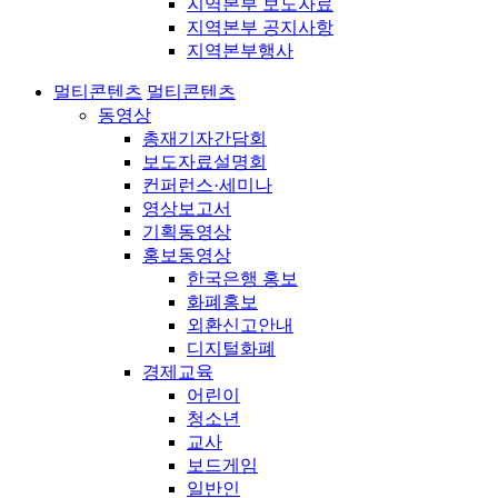
지역본부 보도자료
지역본부 공지사항
지역본부행사
멀티콘텐츠
멀티콘텐츠
동영상
총재기자간담회
보도자료설명회
컨퍼런스·세미나
영상보고서
기획동영상
홍보동영상
한국은행 홍보
화폐홍보
외환신고안내
디지털화폐
경제교육
어린이
청소년
교사
보드게임
일반인