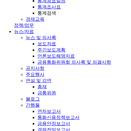
통계공표일정
통계조사표
통계검색
경제교육
정책/업무
뉴스/자료
뉴스 및 의사록
보도자료
주간보도계획
언론보도해명자료
금융통화위원회 의사록 및 의결사항
공지사항
주요행사
연설 및 강연
총재
금통위원
블로그
간행물
연차보고서
통화신용정책보고서
금융안정보고서
경제전망보고서