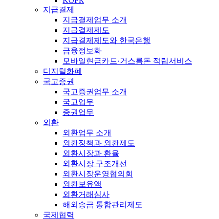
KOFR
지급결제
지급결제업무 소개
지급결제제도
지급결제제도와 한국은행
금융정보화
모바일현금카드·거스름돈 적립서비스
디지털화폐
국고증권
국고증권업무 소개
국고업무
증권업무
외환
외환업무 소개
외환정책과 외환제도
외환시장과 환율
외환시장 구조개선
외환시장운영협의회
외환보유액
외환거래심사
해외송금 통합관리제도
국제협력