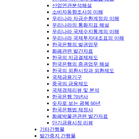
산업연관분석해설
소비자동향조사의 이해
우리나라 자금순환계정의 이해
우리나라의 통화지표 해설
우리나라 국제수지통계의 이해
우리나라 국제투자대조표의 이해
한국은행의 발권업무
화폐관련 발간자료
한국의 지급결제제도
한국은행의 증권업무 해설
한국의 외환시장과 외환제도
국제금융기구
중국의 금융제도
국제경제리뷰 및 분석
한국은행 70년사
숫자로 보는 광복 60년
한국은행법 제정사
화폐박물관관련 발간자료
단기금융시장 리뷰
기타간행물
발간중지 간행물