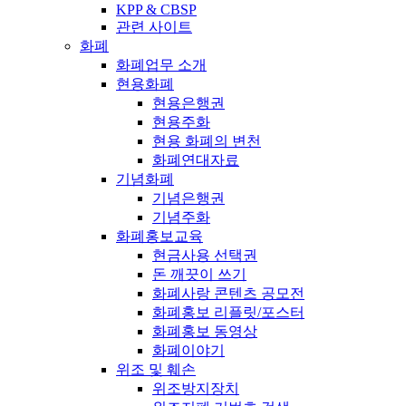
KPP & CBSP
관련 사이트
화폐
화폐업무 소개
현용화폐
현용은행권
현용주화
현용 화폐의 변천
화폐연대자료
기념화폐
기념은행권
기념주화
화폐홍보교육
현금사용 선택권
돈 깨끗이 쓰기
화폐사랑 콘텐츠 공모전
화폐홍보 리플릿/포스터
화폐홍보 동영상
화폐이야기
위조 및 훼손
위조방지장치