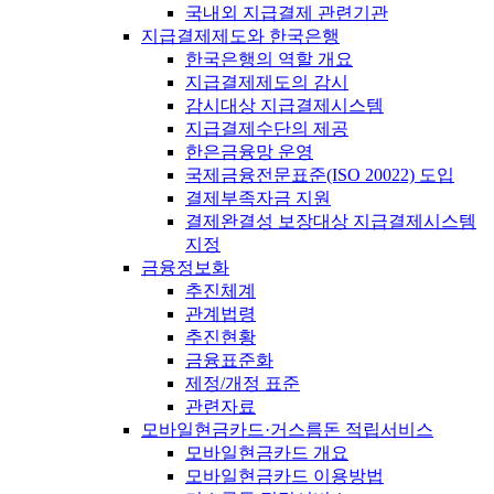
국내외 지급결제 관련기관
지급결제제도와 한국은행
한국은행의 역할 개요
지급결제제도의 감시
감시대상 지급결제시스템
지급결제수단의 제공
한은금융망 운영
국제금융전문표준(ISO 20022) 도입
결제부족자금 지원
결제완결성 보장대상 지급결제시스템
지정
금융정보화
추진체계
관계법령
추진현황
금융표준화
제정/개정 표준
관련자료
모바일현금카드·거스름돈 적립서비스
모바일현금카드 개요
모바일현금카드 이용방법