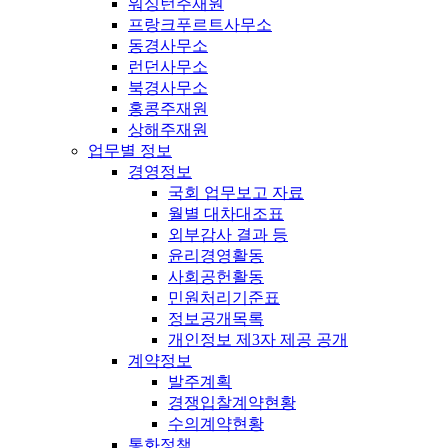
워싱턴주재원
프랑크푸르트사무소
동경사무소
런던사무소
북경사무소
홍콩주재원
상해주재원
업무별 정보
경영정보
국회 업무보고 자료
월별 대차대조표
외부감사 결과 등
윤리경영활동
사회공헌활동
민원처리기준표
정보공개목록
개인정보 제3자 제공 공개
계약정보
발주계획
경쟁입찰계약현황
수의계약현황
통화정책