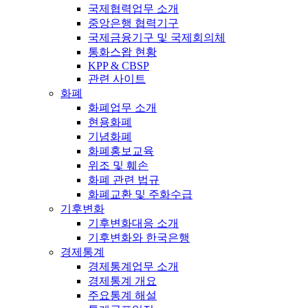
국제협력업무 소개
중앙은행 협력기구
국제금융기구 및 국제회의체
통화스왑 현황
KPP & CBSP
관련 사이트
화폐
화폐업무 소개
현용화폐
기념화폐
화폐홍보교육
위조 및 훼손
화폐 관련 법규
화폐교환 및 주화수급
기후변화
기후변화대응 소개
기후변화와 한국은행
경제통계
경제통계업무 소개
경제통계 개요
주요통계 해설