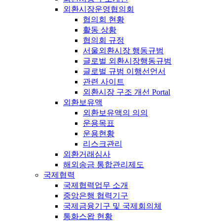
외환시장운영협의회
협의회 현황
활동 상황
협의회 규정
서울외환시장 행동규범
글로벌 외환시장행동규범
글로벌 규범 이행선언서
관련 사이트
외환시장 구조 개선 Portal
외환보유액
외환보유액의 의의
운용목표
운용현황
리스크관리
외환거래심사
해외송금 통합관리제도
국제협력
국제협력업무 소개
중앙은행 협력기구
국제금융기구 및 국제회의체
통화스왑 현황