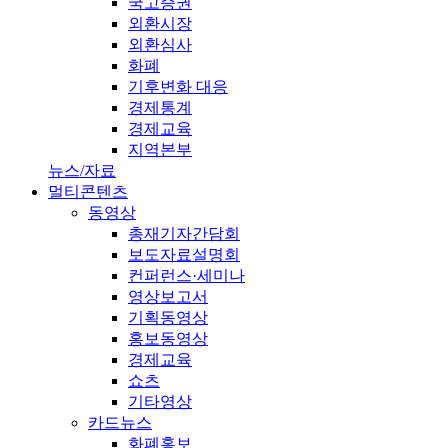
국고증권
외환시장
외환심사
화폐
기후변화 대응
경제통계
경제교육
지역본부
뉴스/자료
멀티콘텐츠
동영상
총재기자간담회
보도자료설명회
컨퍼런스·세미나
영상보고서
기획동영상
홍보동영상
경제교육
쇼츠
기타영상
카드뉴스
화폐홍보