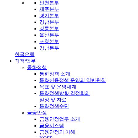
인천본부
제주본부
경기본부
경남본부
강릉본부
울산본부
포항본부
강남본부
한국은행
정책/업무
통화정책
통화정책 소개
통화신용정책 운영의 일반원칙
목표 및 운영체계
통화정책방향 결정회의
일정 및 자료
통화정책수단
금융안정
금융안정업무 소개
금융시스템
금융안정의 이해