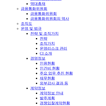
역대총재
금융통화위원회
금융통화위원회
금융통화위원회의 역사
조직도
운영 및 법규
전략 및 조직가치
전략
조직가치
운영리스크 관리
CI 소개
경영정보
인원현황
인건비 현황
주요 업무 추진 현황
재무현황
외부감사 결과 등
계약정보
계약정보 안내
발주계획
경쟁입찰계약현황