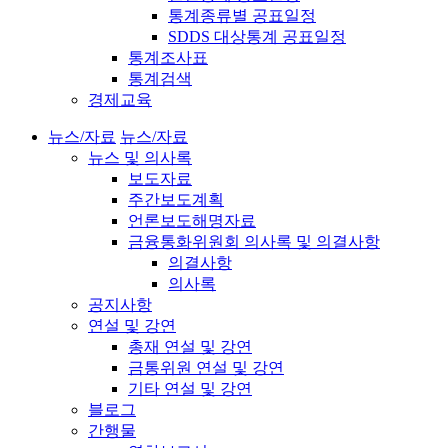
통계종류별 공표일정
SDDS 대상통계 공표일정
통계조사표
통계검색
경제교육
뉴스/자료
뉴스/자료
뉴스 및 의사록
보도자료
주간보도계획
언론보도해명자료
금융통화위원회 의사록 및 의결사항
의결사항
의사록
공지사항
연설 및 강연
총재 연설 및 강연
금통위원 연설 및 강연
기타 연설 및 강연
블로그
간행물