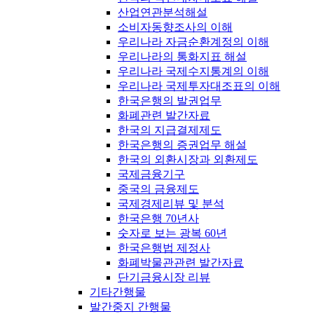
산업연관분석해설
소비자동향조사의 이해
우리나라 자금순환계정의 이해
우리나라의 통화지표 해설
우리나라 국제수지통계의 이해
우리나라 국제투자대조표의 이해
한국은행의 발권업무
화폐관련 발간자료
한국의 지급결제제도
한국은행의 증권업무 해설
한국의 외환시장과 외환제도
국제금융기구
중국의 금융제도
국제경제리뷰 및 분석
한국은행 70년사
숫자로 보는 광복 60년
한국은행법 제정사
화폐박물관관련 발간자료
단기금융시장 리뷰
기타간행물
발간중지 간행물