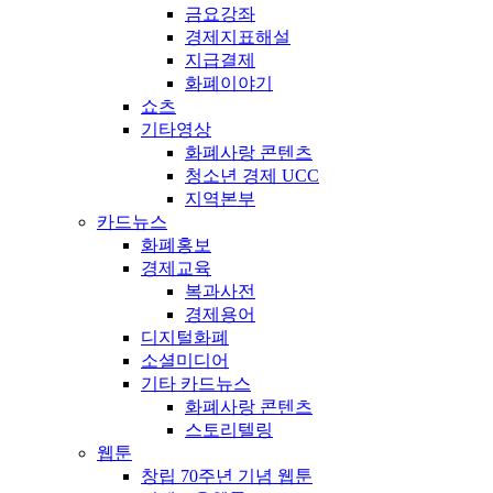
금요강좌
경제지표해설
지급결제
화폐이야기
쇼츠
기타영상
화폐사랑 콘텐츠
청소년 경제 UCC
지역본부
카드뉴스
화폐홍보
경제교육
복과사전
경제용어
디지털화폐
소셜미디어
기타 카드뉴스
화폐사랑 콘텐츠
스토리텔링
웹툰
창립 70주년 기념 웹툰