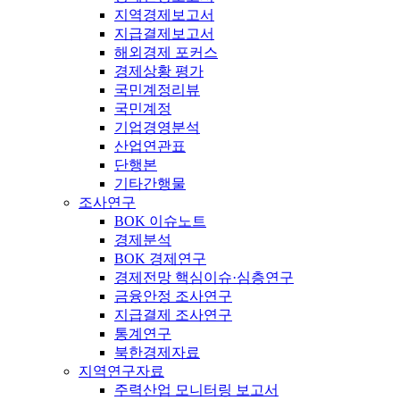
지역경제보고서
지급결제보고서
해외경제 포커스
경제상황 평가
국민계정리뷰
국민계정
기업경영분석
산업연관표
단행본
기타간행물
조사연구
BOK 이슈노트
경제분석
BOK 경제연구
경제전망 핵심이슈·심층연구
금융안정 조사연구
지급결제 조사연구
통계연구
북한경제자료
지역연구자료
주력산업 모니터링 보고서