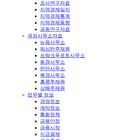
조사연구자료
지역경제일지
지역경제통계
지역경제동향
공동연구자료
국외사무소자료
뉴욕사무소
워싱턴주재원
프랑크푸르트사무소
동경사무소
런던사무소
북경사무소
홍콩주재원
상해주재원
업무별 정보
경영정보
계약정보
통화정책
금융안정
금융시장
지급결제