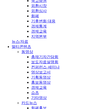
국고증권
외환시장
외환심사
화폐
기후변화 대응
경제통계
경제교육
지역본부
뉴스/자료
멀티콘텐츠
동영상
총재기자간담회
보도자료설명회
컨퍼런스·세미나
영상보고서
기획동영상
홍보동영상
경제교육
쇼츠
기타영상
카드뉴스
화폐홍보