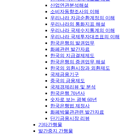
산업연관분석해설
소비자동향조사의 이해
우리나라 자금순환계정의 이해
우리나라의 통화지표 해설
우리나라 국제수지통계의 이해
우리나라 국제투자대조표의 이해
한국은행의 발권업무
화폐관련 발간자료
한국의 지급결제제도
한국은행의 증권업무 해설
한국의 외환시장과 외환제도
국제금융기구
중국의 금융제도
국제경제리뷰 및 분석
한국은행 70년사
숫자로 보는 광복 60년
한국은행법 제정사
화폐박물관관련 발간자료
단기금융시장 리뷰
기타간행물
발간중지 간행물