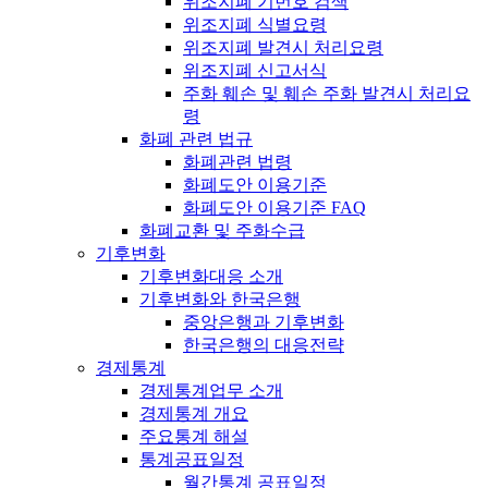
위조지폐 기번호 검색
위조지폐 식별요령
위조지폐 발견시 처리요령
위조지폐 신고서식
주화 훼손 및 훼손 주화 발견시 처리요
령
화폐 관련 법규
화폐관련 법령
화폐도안 이용기준
화폐도안 이용기준 FAQ
화폐교환 및 주화수급
기후변화
기후변화대응 소개
기후변화와 한국은행
중앙은행과 기후변화
한국은행의 대응전략
경제통계
경제통계업무 소개
경제통계 개요
주요통계 해설
통계공표일정
월간통계 공표일정