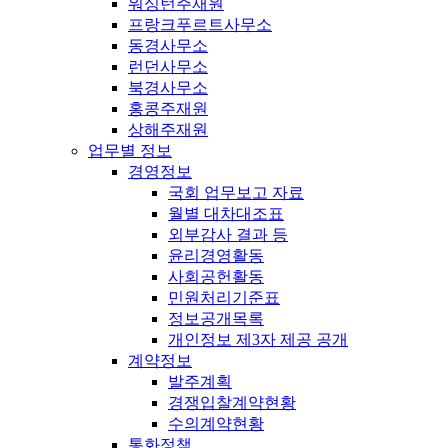
워싱턴주재원
프랑크푸르트사무소
동경사무소
런던사무소
북경사무소
홍콩주재원
상해주재원
업무별 정보
경영정보
국회 업무보고 자료
월별 대차대조표
외부감사 결과 등
윤리경영활동
사회공헌활동
민원처리기준표
정보공개목록
개인정보 제3자 제공 공개
계약정보
발주계획
경쟁입찰계약현황
수의계약현황
통화정책