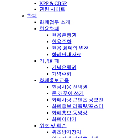
KPP & CBSP
관련 사이트
화폐
화폐업무 소개
현용화폐
현용은행권
현용주화
현용 화폐의 변천
화폐연대자료
기념화폐
기념은행권
기념주화
화폐홍보교육
현금사용 선택권
돈 깨끗이 쓰기
화폐사랑 콘텐츠 공모전
화폐홍보 리플릿/포스터
화폐홍보 동영상
화폐이야기
위조 및 훼손
위조방지장치