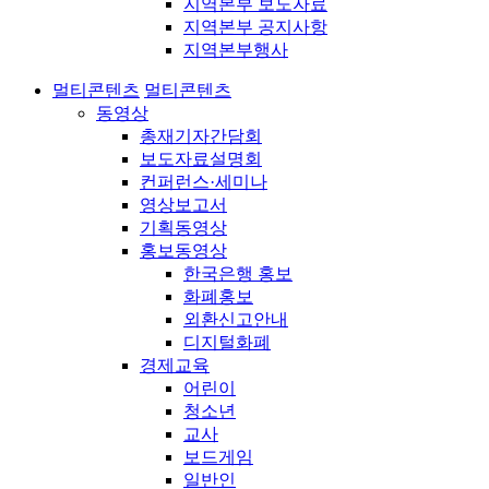
지역본부 보도자료
지역본부 공지사항
지역본부행사
멀티콘텐츠
멀티콘텐츠
동영상
총재기자간담회
보도자료설명회
컨퍼런스·세미나
영상보고서
기획동영상
홍보동영상
한국은행 홍보
화폐홍보
외환신고안내
디지털화폐
경제교육
어린이
청소년
교사
보드게임
일반인