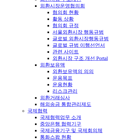
외환시장운영협의회
협의회 현황
활동 상황
협의회 규정
서울외환시장 행동규범
글로벌 외환시장행동규범
글로벌 규범 이행선언서
관련 사이트
외환시장 구조 개선 Portal
외환보유액
외환보유액의 의의
운용목표
운용현황
리스크관리
외환거래심사
해외송금 통합관리제도
국제협력
국제협력업무 소개
중앙은행 협력기구
국제금융기구 및 국제회의체
통화스왑 현황