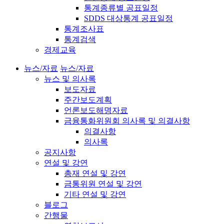
통계종류별 공표일정
SDDS 대상통계 공표일정
통계조사표
통계검색
경제교육
뉴스/자료
뉴스/자료
뉴스 및 의사록
보도자료
주간보도계획
언론보도해명자료
금융통화위원회 의사록 및 의결사항
의결사항
의사록
공지사항
연설 및 강연
총재 연설 및 강연
금통위원 연설 및 강연
기타 연설 및 강연
블로그
간행물