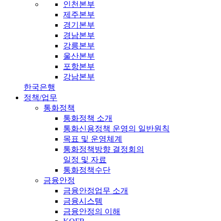
인천본부
제주본부
경기본부
경남본부
강릉본부
울산본부
포항본부
강남본부
한국은행
정책/업무
통화정책
통화정책 소개
통화신용정책 운영의 일반원칙
목표 및 운영체계
통화정책방향 결정회의
일정 및 자료
통화정책수단
금융안정
금융안정업무 소개
금융시스템
금융안정의 이해