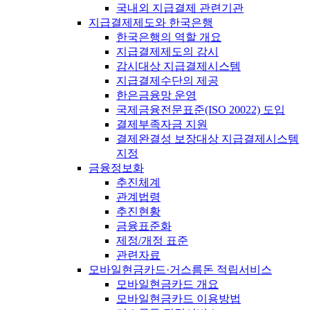
국내외 지급결제 관련기관
지급결제제도와 한국은행
한국은행의 역할 개요
지급결제제도의 감시
감시대상 지급결제시스템
지급결제수단의 제공
한은금융망 운영
국제금융전문표준(ISO 20022) 도입
결제부족자금 지원
결제완결성 보장대상 지급결제시스템
지정
금융정보화
추진체계
관계법령
추진현황
금융표준화
제정/개정 표준
관련자료
모바일현금카드·거스름돈 적립서비스
모바일현금카드 개요
모바일현금카드 이용방법