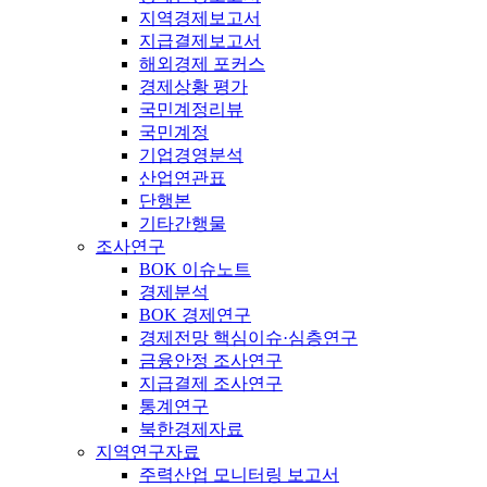
지역경제보고서
지급결제보고서
해외경제 포커스
경제상황 평가
국민계정리뷰
국민계정
기업경영분석
산업연관표
단행본
기타간행물
조사연구
BOK 이슈노트
경제분석
BOK 경제연구
경제전망 핵심이슈·심층연구
금융안정 조사연구
지급결제 조사연구
통계연구
북한경제자료
지역연구자료
주력산업 모니터링 보고서