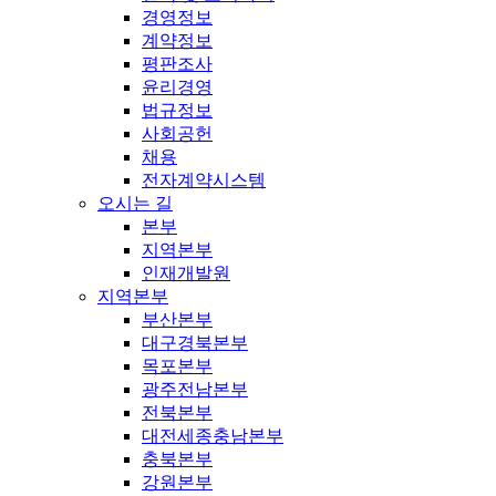
경영정보
계약정보
평판조사
윤리경영
법규정보
사회공헌
채용
전자계약시스템
오시는 길
본부
지역본부
인재개발원
지역본부
부산본부
대구경북본부
목포본부
광주전남본부
전북본부
대전세종충남본부
충북본부
강원본부