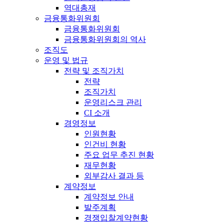
역대총재
금융통화위원회
금융통화위원회
금융통화위원회의 역사
조직도
운영 및 법규
전략 및 조직가치
전략
조직가치
운영리스크 관리
CI 소개
경영정보
인원현황
인건비 현황
주요 업무 추진 현황
재무현황
외부감사 결과 등
계약정보
계약정보 안내
발주계획
경쟁입찰계약현황