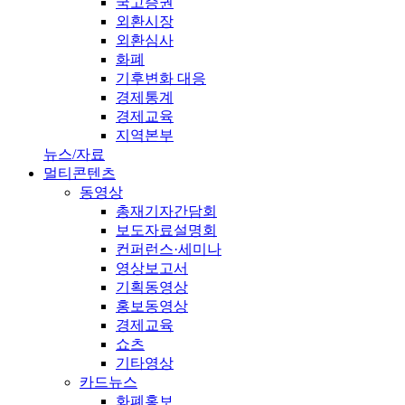
국고증권
외환시장
외환심사
화폐
기후변화 대응
경제통계
경제교육
지역본부
뉴스/자료
멀티콘텐츠
동영상
총재기자간담회
보도자료설명회
컨퍼런스·세미나
영상보고서
기획동영상
홍보동영상
경제교육
쇼츠
기타영상
카드뉴스
화폐홍보