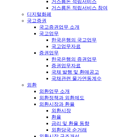
거스름돈 적립서비스
거스름돈 적립서비스 참여
디지털화폐
국고증권
국고증권업무 소개
국고업무
한국은행의 국고업무
국고업무자료
증권업무
한국은행의 증권업무
증권업무자료
국채 발행 및 환매공고
국채관련 물가연동계수
외환
외환업무 소개
외환정책과 외환제도
외환시장과 환율
외환시장
환율
금리 및 환율 동향
외환당국 순거래
외환시장 구조개선