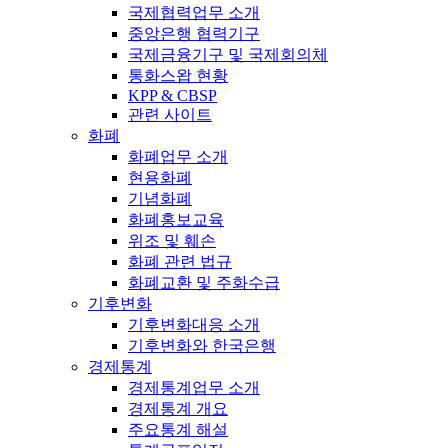
국제협력업무 소개
중앙은행 협력기구
국제금융기구 및 국제회의체
통화스왑 현황
KPP & CBSP
관련 사이트
화폐
화폐업무 소개
현용화폐
기념화폐
화폐홍보교육
위조 및 훼손
화폐 관련 법규
화폐교환 및 주화수급
기후변화
기후변화대응 소개
기후변화와 한국은행
경제통계
경제통계업무 소개
경제통계 개요
주요통계 해설