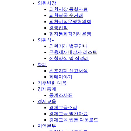
외환시장
외환시장 동향자료
외환당국 순거래
외환시장운영협의회
경쟁입찰
현지통화직거래은행
외환심사
외환거래 법규안내
금융제재대상자 리스트
신청양식 및 작성례
화폐
위조지폐 신고서식
화폐이야기
기후변화 대응
경제통계
통계조사표
경제교육
경제교육소식
경제교육 발간자료
경제교육 웹툰 다운로드
지역본부