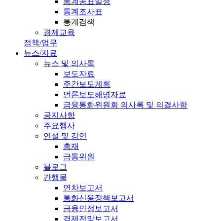
통계공표일정
통계조사표
통계검색
경제교육
정책/업무
뉴스/자료
뉴스 및 의사록
보도자료
주간보도계획
언론보도해명자료
금융통화위원회 의사록 및 의결사항
공지사항
주요행사
연설 및 강연
총재
금통위원
블로그
간행물
연차보고서
통화신용정책보고서
금융안정보고서
경제전망보고서