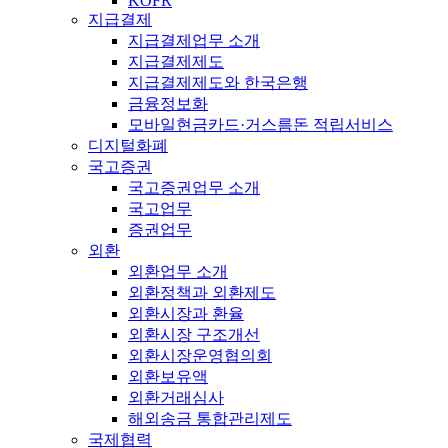
KOFR
지급결제
지급결제업무 소개
지급결제제도
지급결제제도와 한국은행
금융정보화
모바일현금카드·거스름돈 적립서비스
디지털화폐
국고증권
국고증권업무 소개
국고업무
증권업무
외환
외환업무 소개
외환정책과 외환제도
외환시장과 환율
외환시장 구조개선
외환시장운영협의회
외환보유액
외환거래심사
해외송금 통합관리제도
국제협력