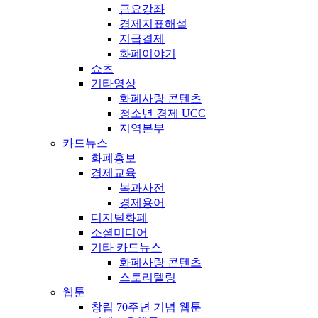
금요강좌
경제지표해설
지급결제
화폐이야기
쇼츠
기타영상
화폐사랑 콘텐츠
청소년 경제 UCC
지역본부
카드뉴스
화폐홍보
경제교육
복과사전
경제용어
디지털화폐
소셜미디어
기타 카드뉴스
화폐사랑 콘텐츠
스토리텔링
웹툰
창립 70주년 기념 웹툰