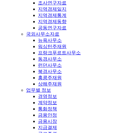
조사연구자료
지역경제일지
지역경제통계
지역경제동향
공동연구자료
국외사무소자료
뉴욕사무소
워싱턴주재원
프랑크푸르트사무소
동경사무소
런던사무소
북경사무소
홍콩주재원
상해주재원
업무별 정보
경영정보
계약정보
통화정책
금융안정
금융시장
지급결제