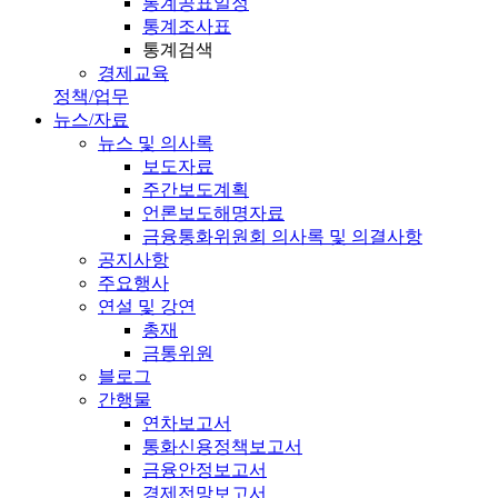
통계공표일정
통계조사표
통계검색
경제교육
정책/업무
뉴스/자료
뉴스 및 의사록
보도자료
주간보도계획
언론보도해명자료
금융통화위원회 의사록 및 의결사항
공지사항
주요행사
연설 및 강연
총재
금통위원
블로그
간행물
연차보고서
통화신용정책보고서
금융안정보고서
경제전망보고서