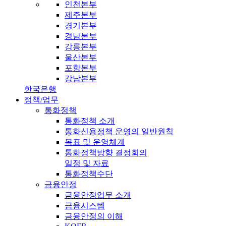
인천본부
제주본부
경기본부
경남본부
강릉본부
울산본부
포항본부
강남본부
한국은행
정책/업무
통화정책
통화정책 소개
통화신용정책 운영의 일반원칙
목표 및 운영체계
통화정책방향 결정회의
일정 및 자료
통화정책수단
금융안정
금융안정업무 소개
금융시스템
금융안정의 이해