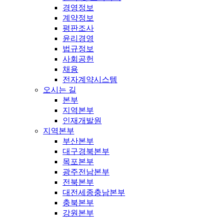
경영정보
계약정보
평판조사
윤리경영
법규정보
사회공헌
채용
전자계약시스템
오시는 길
본부
지역본부
인재개발원
지역본부
부산본부
대구경북본부
목포본부
광주전남본부
전북본부
대전세종충남본부
충북본부
강원본부