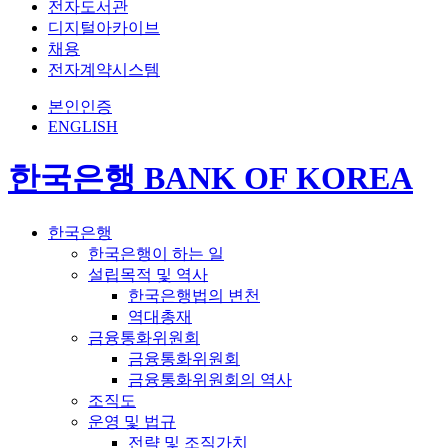
전자도서관
디지털아카이브
채용
전자계약시스템
본인인증
ENGLISH
한국은행 BANK OF KOREA
한국은행
한국은행이 하는 일
설립목적 및 역사
한국은행법의 변천
역대총재
금융통화위원회
금융통화위원회
금융통화위원회의 역사
조직도
운영 및 법규
전략 및 조직가치