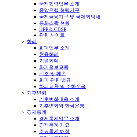
국제협력업무 소개
중앙은행 협력기구
국제금융기구 및 국제회의체
통화스왑 현황
KPP & CBSP
관련 사이트
화폐
화폐업무 소개
현용화폐
기념화폐
화폐홍보교육
위조 및 훼손
화폐 관련 법규
화폐교환 및 주화수급
기후변화
기후변화대응 소개
기후변화와 한국은행
경제통계
경제통계업무 소개
경제통계 개요
주요통계 해설