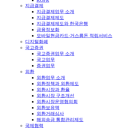
KOFR
지급결제
지급결제업무 소개
지급결제제도
지급결제제도와 한국은행
금융정보화
모바일현금카드·거스름돈 적립서비스
디지털화폐
국고증권
국고증권업무 소개
국고업무
증권업무
외환
외환업무 소개
외환정책과 외환제도
외환시장과 환율
외환시장 구조개선
외환시장운영협의회
외환보유액
외환거래심사
해외송금 통합관리제도
국제협력