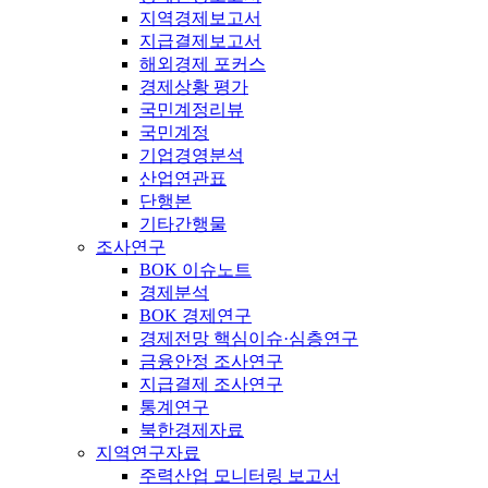
지역경제보고서
지급결제보고서
해외경제 포커스
경제상황 평가
국민계정리뷰
국민계정
기업경영분석
산업연관표
단행본
기타간행물
조사연구
BOK 이슈노트
경제분석
BOK 경제연구
경제전망 핵심이슈·심층연구
금융안정 조사연구
지급결제 조사연구
통계연구
북한경제자료
지역연구자료
주력산업 모니터링 보고서