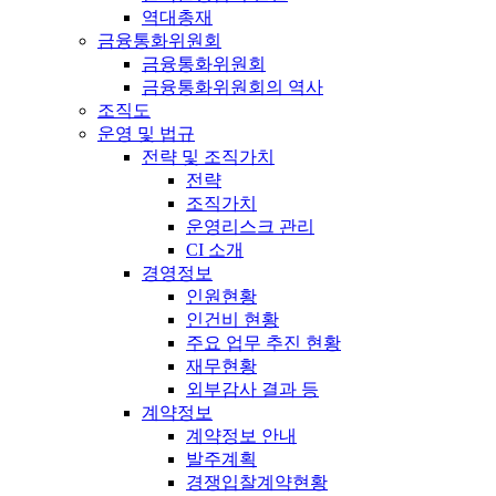
역대총재
금융통화위원회
금융통화위원회
금융통화위원회의 역사
조직도
운영 및 법규
전략 및 조직가치
전략
조직가치
운영리스크 관리
CI 소개
경영정보
인원현황
인건비 현황
주요 업무 추진 현황
재무현황
외부감사 결과 등
계약정보
계약정보 안내
발주계획
경쟁입찰계약현황