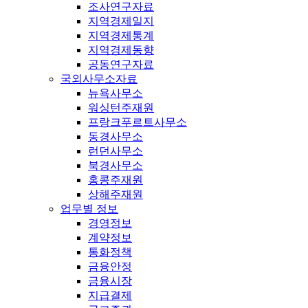
조사연구자료
지역경제일지
지역경제통계
지역경제동향
공동연구자료
국외사무소자료
뉴욕사무소
워싱턴주재원
프랑크푸르트사무소
동경사무소
런던사무소
북경사무소
홍콩주재원
상해주재원
업무별 정보
경영정보
계약정보
통화정책
금융안정
금융시장
지급결제