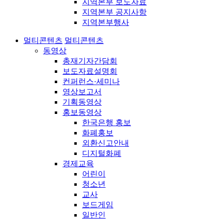
지역본부 보도자료
지역본부 공지사항
지역본부행사
멀티콘텐츠
멀티콘텐츠
동영상
총재기자간담회
보도자료설명회
컨퍼런스·세미나
영상보고서
기획동영상
홍보동영상
한국은행 홍보
화폐홍보
외환신고안내
디지털화폐
경제교육
어린이
청소년
교사
보드게임
일반인