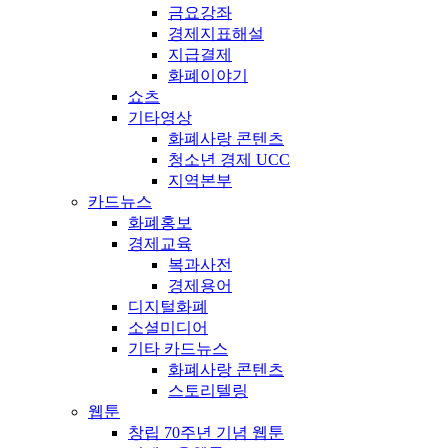
금요강좌
경제지표해설
지급결제
화폐이야기
쇼츠
기타영상
화폐사랑 콘텐츠
청소년 경제 UCC
지역본부
카드뉴스
화폐홍보
경제교육
복과사전
경제용어
디지털화폐
소셜미디어
기타 카드뉴스
화폐사랑 콘텐츠
스토리텔링
웹툰
창립 70주년 기념 웹툰