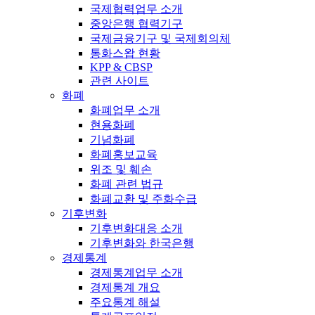
국제협력업무 소개
중앙은행 협력기구
국제금융기구 및 국제회의체
통화스왑 현황
KPP & CBSP
관련 사이트
화폐
화폐업무 소개
현용화폐
기념화폐
화폐홍보교육
위조 및 훼손
화폐 관련 법규
화폐교환 및 주화수급
기후변화
기후변화대응 소개
기후변화와 한국은행
경제통계
경제통계업무 소개
경제통계 개요
주요통계 해설