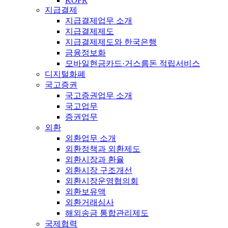
KOFR
지급결제
지급결제업무 소개
지급결제제도
지급결제제도와 한국은행
금융정보화
모바일현금카드·거스름돈 적립서비스
디지털화폐
국고증권
국고증권업무 소개
국고업무
증권업무
외환
외환업무 소개
외환정책과 외환제도
외환시장과 환율
외환시장 구조개선
외환시장운영협의회
외환보유액
외환거래심사
해외송금 통합관리제도
국제협력