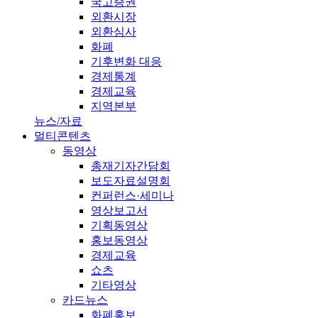
국고증권
외환시장
외환심사
화폐
기후변화 대응
경제통계
경제교육
지역본부
뉴스/자료
멀티콘텐츠
동영상
총재기자간담회
보도자료설명회
컨퍼런스·세미나
영상보고서
기획동영상
홍보동영상
경제교육
쇼츠
기타영상
카드뉴스
화폐홍보