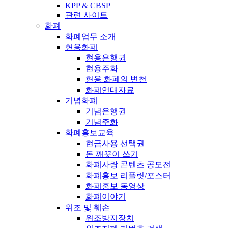
KPP & CBSP
관련 사이트
화폐
화폐업무 소개
현용화폐
현용은행권
현용주화
현용 화폐의 변천
화폐연대자료
기념화폐
기념은행권
기념주화
화폐홍보교육
현금사용 선택권
돈 깨끗이 쓰기
화폐사랑 콘텐츠 공모전
화폐홍보 리플릿/포스터
화폐홍보 동영상
화폐이야기
위조 및 훼손
위조방지장치