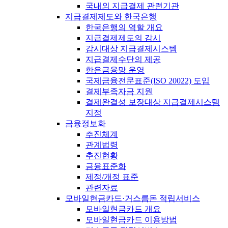
국내외 지급결제 관련기관
지급결제제도와 한국은행
한국은행의 역할 개요
지급결제제도의 감시
감시대상 지급결제시스템
지급결제수단의 제공
한은금융망 운영
국제금융전문표준(ISO 20022) 도입
결제부족자금 지원
결제완결성 보장대상 지급결제시스템
지정
금융정보화
추진체계
관계법령
추진현황
금융표준화
제정/개정 표준
관련자료
모바일현금카드·거스름돈 적립서비스
모바일현금카드 개요
모바일현금카드 이용방법