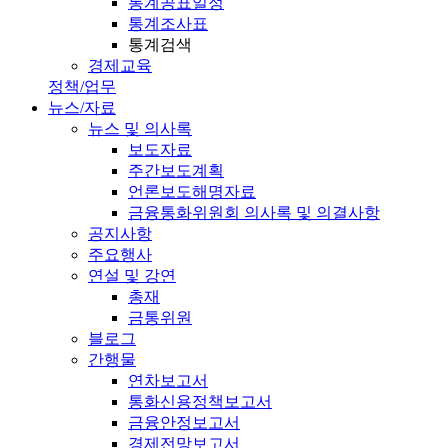
통계공표일정
통계조사표
통계검색
경제교육
정책/업무
뉴스/자료
뉴스 및 의사록
보도자료
주간보도계획
언론보도해명자료
금융통화위원회 의사록 및 의결사항
공지사항
주요행사
연설 및 강연
총재
금통위원
블로그
간행물
연차보고서
통화신용정책보고서
금융안정보고서
경제전망보고서