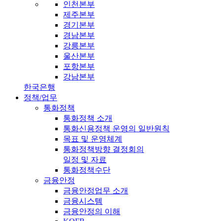
인천본부
제주본부
경기본부
경남본부
강릉본부
울산본부
포항본부
강남본부
한국은행
정책/업무
통화정책
통화정책 소개
통화신용정책 운영의 일반원칙
목표 및 운영체계
통화정책방향 결정회의
일정 및 자료
통화정책수단
금융안정
금융안정업무 소개
금융시스템
금융안정의 이해