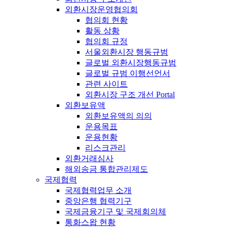
외환시장운영협의회
협의회 현황
활동 상황
협의회 규정
서울외환시장 행동규범
글로벌 외환시장행동규범
글로벌 규범 이행선언서
관련 사이트
외환시장 구조 개선 Portal
외환보유액
외환보유액의 의의
운용목표
운용현황
리스크관리
외환거래심사
해외송금 통합관리제도
국제협력
국제협력업무 소개
중앙은행 협력기구
국제금융기구 및 국제회의체
통화스왑 현황