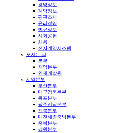
경영정보
계약정보
평판조사
윤리경영
법규정보
사회공헌
채용
전자계약시스템
오시는 길
본부
지역본부
인재개발원
지역본부
부산본부
대구경북본부
목포본부
광주전남본부
전북본부
대전세종충남본부
충북본부
강원본부