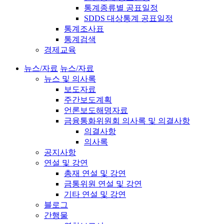
통계종류별 공표일정
SDDS 대상통계 공표일정
통계조사표
통계검색
경제교육
뉴스/자료
뉴스/자료
뉴스 및 의사록
보도자료
주간보도계획
언론보도해명자료
금융통화위원회 의사록 및 의결사항
의결사항
의사록
공지사항
연설 및 강연
총재 연설 및 강연
금통위원 연설 및 강연
기타 연설 및 강연
블로그
간행물