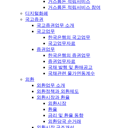
거스름돈 적립서비스
거스름돈 적립서비스 참여
디지털화폐
국고증권
국고증권업무 소개
국고업무
한국은행의 국고업무
국고업무자료
증권업무
한국은행의 증권업무
증권업무자료
국채 발행 및 환매공고
국채관련 물가연동계수
외환
외환업무 소개
외환정책과 외환제도
외환시장과 환율
외환시장
환율
금리 및 환율 동향
외환당국 순거래
외환시장 구조개선