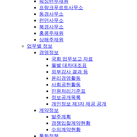
워싱턴주재원
프랑크푸르트사무소
동경사무소
런던사무소
북경사무소
홍콩주재원
상해주재원
업무별 정보
경영정보
국회 업무보고 자료
월별 대차대조표
외부감사 결과 등
윤리경영활동
사회공헌활동
민원처리기준표
정보공개목록
개인정보 제3자 제공 공개
계약정보
발주계획
경쟁입찰계약현황
수의계약현황
통화정책