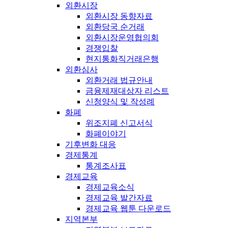
외환시장
외환시장 동향자료
외환당국 순거래
외환시장운영협의회
경쟁입찰
현지통화직거래은행
외환심사
외환거래 법규안내
금융제재대상자 리스트
신청양식 및 작성례
화폐
위조지폐 신고서식
화폐이야기
기후변화 대응
경제통계
통계조사표
경제교육
경제교육소식
경제교육 발간자료
경제교육 웹툰 다운로드
지역본부