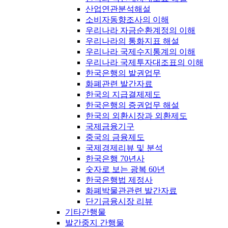
산업연관분석해설
소비자동향조사의 이해
우리나라 자금순환계정의 이해
우리나라의 통화지표 해설
우리나라 국제수지통계의 이해
우리나라 국제투자대조표의 이해
한국은행의 발권업무
화폐관련 발간자료
한국의 지급결제제도
한국은행의 증권업무 해설
한국의 외환시장과 외환제도
국제금융기구
중국의 금융제도
국제경제리뷰 및 분석
한국은행 70년사
숫자로 보는 광복 60년
한국은행법 제정사
화폐박물관관련 발간자료
단기금융시장 리뷰
기타간행물
발간중지 간행물