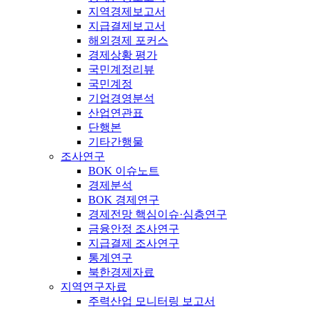
지역경제보고서
지급결제보고서
해외경제 포커스
경제상황 평가
국민계정리뷰
국민계정
기업경영분석
산업연관표
단행본
기타간행물
조사연구
BOK 이슈노트
경제분석
BOK 경제연구
경제전망 핵심이슈·심층연구
금융안정 조사연구
지급결제 조사연구
통계연구
북한경제자료
지역연구자료
주력산업 모니터링 보고서