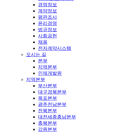
경영정보
계약정보
평판조사
윤리경영
법규정보
사회공헌
채용
전자계약시스템
오시는 길
본부
지역본부
인재개발원
지역본부
부산본부
대구경북본부
목포본부
광주전남본부
전북본부
대전세종충남본부
충북본부
강원본부