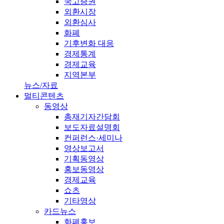
국고증권
외환시장
외환심사
화폐
기후변화 대응
경제통계
경제교육
지역본부
뉴스/자료
멀티콘텐츠
동영상
총재기자간담회
보도자료설명회
컨퍼런스·세미나
영상보고서
기획동영상
홍보동영상
경제교육
쇼츠
기타영상
카드뉴스
화폐홍보