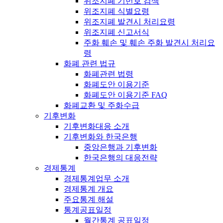
위조지폐 기번호 검색
위조지폐 식별요령
위조지폐 발견시 처리요령
위조지폐 신고서식
주화 훼손 및 훼손 주화 발견시 처리요
령
화폐 관련 법규
화폐관련 법령
화폐도안 이용기준
화폐도안 이용기준 FAQ
화폐교환 및 주화수급
기후변화
기후변화대응 소개
기후변화와 한국은행
중앙은행과 기후변화
한국은행의 대응전략
경제통계
경제통계업무 소개
경제통계 개요
주요통계 해설
통계공표일정
월간통계 공표일정