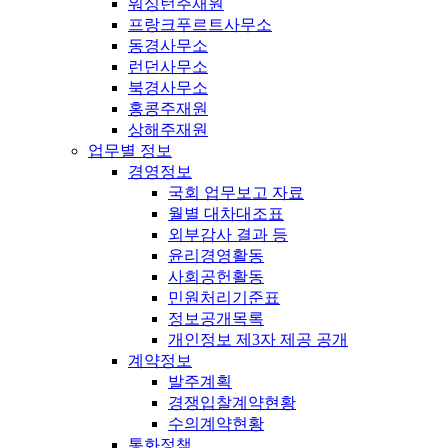
워싱턴주재원
프랑크푸르트사무소
동경사무소
런던사무소
북경사무소
홍콩주재원
상해주재원
업무별 정보
경영정보
국회 업무보고 자료
월별 대차대조표
외부감사 결과 등
윤리경영활동
사회공헌활동
민원처리기준표
정보공개목록
개인정보 제3자 제공 공개
계약정보
발주계획
경쟁입찰계약현황
수의계약현황
통화정책