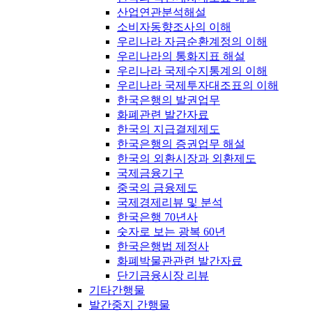
산업연관분석해설
소비자동향조사의 이해
우리나라 자금순환계정의 이해
우리나라의 통화지표 해설
우리나라 국제수지통계의 이해
우리나라 국제투자대조표의 이해
한국은행의 발권업무
화폐관련 발간자료
한국의 지급결제제도
한국은행의 증권업무 해설
한국의 외환시장과 외환제도
국제금융기구
중국의 금융제도
국제경제리뷰 및 분석
한국은행 70년사
숫자로 보는 광복 60년
한국은행법 제정사
화폐박물관관련 발간자료
단기금융시장 리뷰
기타간행물
발간중지 간행물