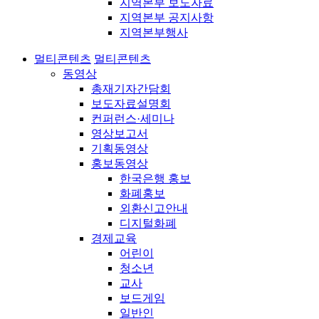
지역본부 보도자료
지역본부 공지사항
지역본부행사
멀티콘텐츠
멀티콘텐츠
동영상
총재기자간담회
보도자료설명회
컨퍼런스·세미나
영상보고서
기획동영상
홍보동영상
한국은행 홍보
화폐홍보
외환신고안내
디지털화폐
경제교육
어린이
청소년
교사
보드게임
일반인