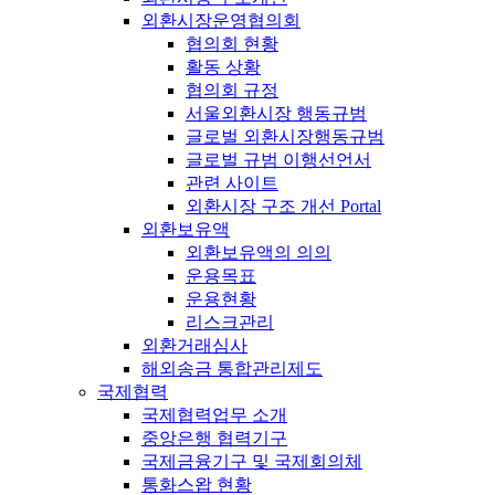
외환시장운영협의회
협의회 현황
활동 상황
협의회 규정
서울외환시장 행동규범
글로벌 외환시장행동규범
글로벌 규범 이행선언서
관련 사이트
외환시장 구조 개선 Portal
외환보유액
외환보유액의 의의
운용목표
운용현황
리스크관리
외환거래심사
해외송금 통합관리제도
국제협력
국제협력업무 소개
중앙은행 협력기구
국제금융기구 및 국제회의체
통화스왑 현황