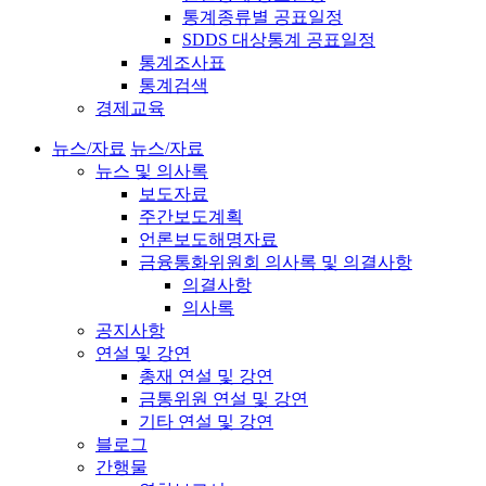
통계종류별 공표일정
SDDS 대상통계 공표일정
통계조사표
통계검색
경제교육
뉴스/자료
뉴스/자료
뉴스 및 의사록
보도자료
주간보도계획
언론보도해명자료
금융통화위원회 의사록 및 의결사항
의결사항
의사록
공지사항
연설 및 강연
총재 연설 및 강연
금통위원 연설 및 강연
기타 연설 및 강연
블로그
간행물