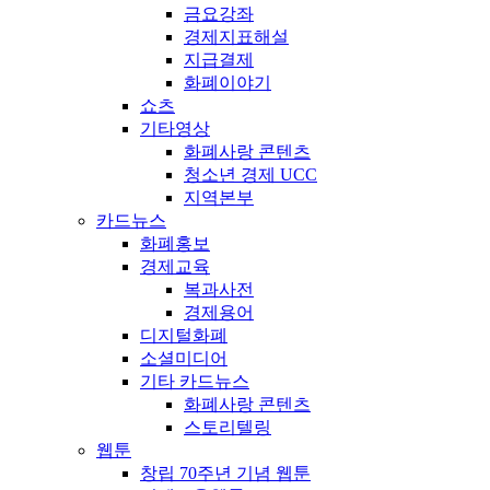
금요강좌
경제지표해설
지급결제
화폐이야기
쇼츠
기타영상
화폐사랑 콘텐츠
청소년 경제 UCC
지역본부
카드뉴스
화폐홍보
경제교육
복과사전
경제용어
디지털화폐
소셜미디어
기타 카드뉴스
화폐사랑 콘텐츠
스토리텔링
웹툰
창립 70주년 기념 웹툰