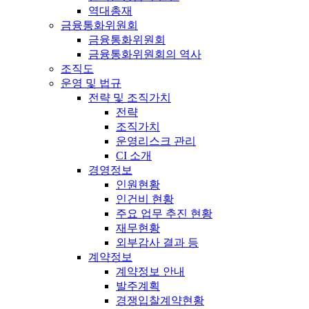
역대총재
금융통화위원회
금융통화위원회
금융통화위원회의 역사
조직도
운영 및 법규
전략 및 조직가치
전략
조직가치
운영리스크 관리
CI 소개
경영정보
인원현황
인건비 현황
주요 업무 추진 현황
재무현황
외부감사 결과 등
계약정보
계약정보 안내
발주계획
경쟁입찰계약현황