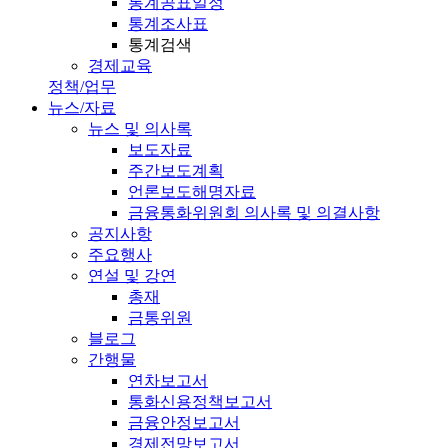
통계공표일정
통계조사표
통계검색
경제교육
정책/업무
뉴스/자료
뉴스 및 의사록
보도자료
주간보도계획
언론보도해명자료
금융통화위원회 의사록 및 의결사항
공지사항
주요행사
연설 및 강연
총재
금통위원
블로그
간행물
연차보고서
통화신용정책보고서
금융안정보고서
경제전망보고서