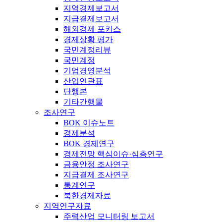
지역경제보고서
지급결제보고서
해외경제 포커스
경제상황 평가
국민계정리뷰
국민계정
기업경영분석
산업연관표
단행본
기타간행물
조사연구
BOK 이슈노트
경제분석
BOK 경제연구
경제전망 핵심이슈·심층연구
금융안정 조사연구
지급결제 조사연구
통계연구
북한경제자료
지역연구자료
주력산업 모니터링 보고서