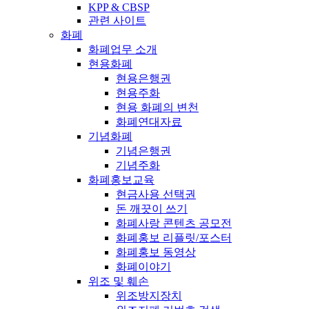
KPP & CBSP
관련 사이트
화폐
화폐업무 소개
현용화폐
현용은행권
현용주화
현용 화폐의 변천
화폐연대자료
기념화폐
기념은행권
기념주화
화폐홍보교육
현금사용 선택권
돈 깨끗이 쓰기
화폐사랑 콘텐츠 공모전
화폐홍보 리플릿/포스터
화폐홍보 동영상
화폐이야기
위조 및 훼손
위조방지장치