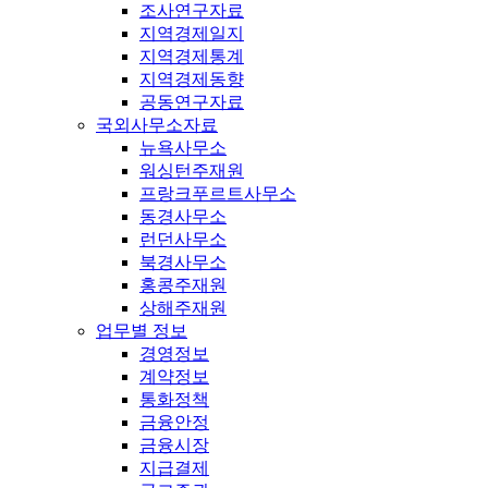
조사연구자료
지역경제일지
지역경제통계
지역경제동향
공동연구자료
국외사무소자료
뉴욕사무소
워싱턴주재원
프랑크푸르트사무소
동경사무소
런던사무소
북경사무소
홍콩주재원
상해주재원
업무별 정보
경영정보
계약정보
통화정책
금융안정
금융시장
지급결제