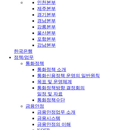
인천본부
제주본부
경기본부
경남본부
강릉본부
울산본부
포항본부
강남본부
한국은행
정책/업무
통화정책
통화정책 소개
통화신용정책 운영의 일반원칙
목표 및 운영체계
통화정책방향 결정회의
일정 및 자료
통화정책수단
금융안정
금융안정업무 소개
금융시스템
금융안정의 이해