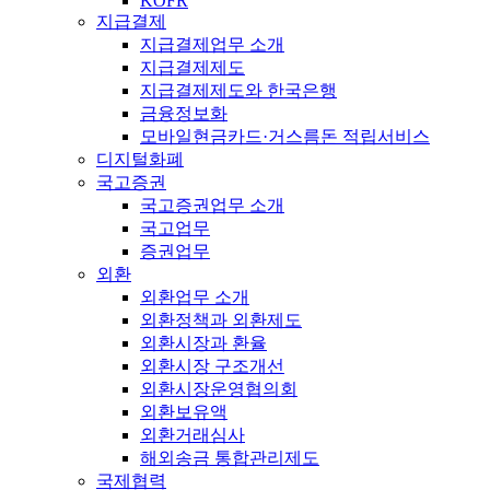
KOFR
지급결제
지급결제업무 소개
지급결제제도
지급결제제도와 한국은행
금융정보화
모바일현금카드·거스름돈 적립서비스
디지털화폐
국고증권
국고증권업무 소개
국고업무
증권업무
외환
외환업무 소개
외환정책과 외환제도
외환시장과 환율
외환시장 구조개선
외환시장운영협의회
외환보유액
외환거래심사
해외송금 통합관리제도
국제협력