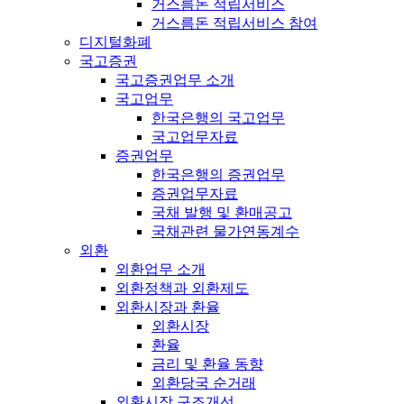
거스름돈 적립서비스
거스름돈 적립서비스 참여
디지털화폐
국고증권
국고증권업무 소개
국고업무
한국은행의 국고업무
국고업무자료
증권업무
한국은행의 증권업무
증권업무자료
국채 발행 및 환매공고
국채관련 물가연동계수
외환
외환업무 소개
외환정책과 외환제도
외환시장과 환율
외환시장
환율
금리 및 환율 동향
외환당국 순거래
외환시장 구조개선