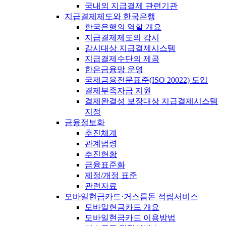
국내외 지급결제 관련기관
지급결제제도와 한국은행
한국은행의 역할 개요
지급결제제도의 감시
감시대상 지급결제시스템
지급결제수단의 제공
한은금융망 운영
국제금융전문표준(ISO 20022) 도입
결제부족자금 지원
결제완결성 보장대상 지급결제시스템
지정
금융정보화
추진체계
관계법령
추진현황
금융표준화
제정/개정 표준
관련자료
모바일현금카드·거스름돈 적립서비스
모바일현금카드 개요
모바일현금카드 이용방법