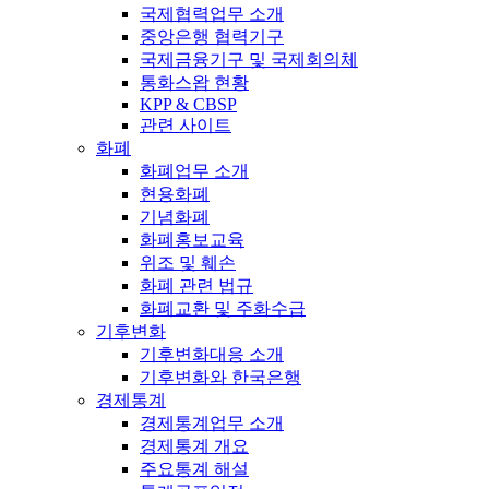
국제협력업무 소개
중앙은행 협력기구
국제금융기구 및 국제회의체
통화스왑 현황
KPP & CBSP
관련 사이트
화폐
화폐업무 소개
현용화폐
기념화폐
화폐홍보교육
위조 및 훼손
화폐 관련 법규
화폐교환 및 주화수급
기후변화
기후변화대응 소개
기후변화와 한국은행
경제통계
경제통계업무 소개
경제통계 개요
주요통계 해설