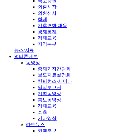
국고증권
외환시장
외환심사
화폐
기후변화 대응
경제통계
경제교육
지역본부
뉴스/자료
멀티콘텐츠
동영상
총재기자간담회
보도자료설명회
컨퍼런스·세미나
영상보고서
기획동영상
홍보동영상
경제교육
쇼츠
기타영상
카드뉴스
화폐홍보