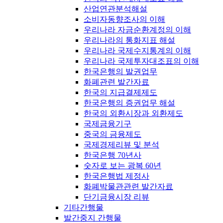
산업연관분석해설
소비자동향조사의 이해
우리나라 자금순환계정의 이해
우리나라의 통화지표 해설
우리나라 국제수지통계의 이해
우리나라 국제투자대조표의 이해
한국은행의 발권업무
화폐관련 발간자료
한국의 지급결제제도
한국은행의 증권업무 해설
한국의 외환시장과 외환제도
국제금융기구
중국의 금융제도
국제경제리뷰 및 분석
한국은행 70년사
숫자로 보는 광복 60년
한국은행법 제정사
화폐박물관관련 발간자료
단기금융시장 리뷰
기타간행물
발간중지 간행물