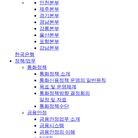
인천본부
제주본부
경기본부
경남본부
강릉본부
울산본부
포항본부
강남본부
한국은행
정책/업무
통화정책
통화정책 소개
통화신용정책 운영의 일반원칙
목표 및 운영체계
통화정책방향 결정회의
일정 및 자료
통화정책수단
금융안정
금융안정업무 소개
금융시스템
금융안정의 이해