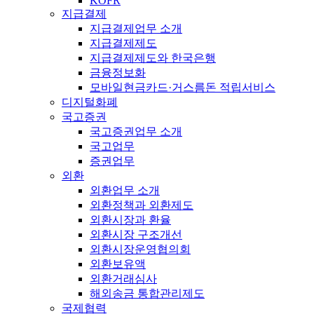
KOFR
지급결제
지급결제업무 소개
지급결제제도
지급결제제도와 한국은행
금융정보화
모바일현금카드·거스름돈 적립서비스
디지털화폐
국고증권
국고증권업무 소개
국고업무
증권업무
외환
외환업무 소개
외환정책과 외환제도
외환시장과 환율
외환시장 구조개선
외환시장운영협의회
외환보유액
외환거래심사
해외송금 통합관리제도
국제협력