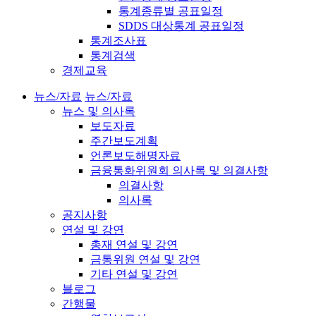
통계종류별 공표일정
SDDS 대상통계 공표일정
통계조사표
통계검색
경제교육
뉴스/자료
뉴스/자료
뉴스 및 의사록
보도자료
주간보도계획
언론보도해명자료
금융통화위원회 의사록 및 의결사항
의결사항
의사록
공지사항
연설 및 강연
총재 연설 및 강연
금통위원 연설 및 강연
기타 연설 및 강연
블로그
간행물