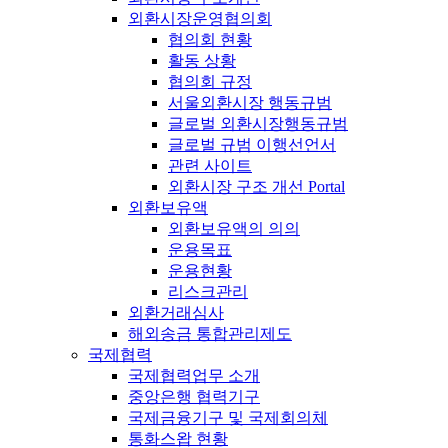
외환시장운영협의회
협의회 현황
활동 상황
협의회 규정
서울외환시장 행동규범
글로벌 외환시장행동규범
글로벌 규범 이행선언서
관련 사이트
외환시장 구조 개선 Portal
외환보유액
외환보유액의 의의
운용목표
운용현황
리스크관리
외환거래심사
해외송금 통합관리제도
국제협력
국제협력업무 소개
중앙은행 협력기구
국제금융기구 및 국제회의체
통화스왑 현황