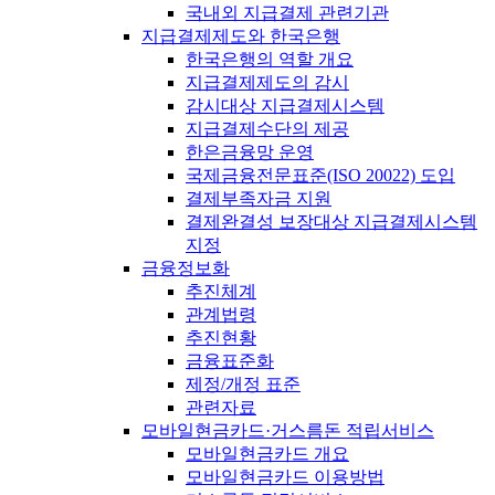
국내외 지급결제 관련기관
지급결제제도와 한국은행
한국은행의 역할 개요
지급결제제도의 감시
감시대상 지급결제시스템
지급결제수단의 제공
한은금융망 운영
국제금융전문표준(ISO 20022) 도입
결제부족자금 지원
결제완결성 보장대상 지급결제시스템
지정
금융정보화
추진체계
관계법령
추진현황
금융표준화
제정/개정 표준
관련자료
모바일현금카드·거스름돈 적립서비스
모바일현금카드 개요
모바일현금카드 이용방법