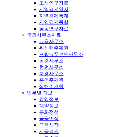
조사연구자료
지역경제일지
지역경제통계
지역경제동향
공동연구자료
국외사무소자료
뉴욕사무소
워싱턴주재원
프랑크푸르트사무소
동경사무소
런던사무소
북경사무소
홍콩주재원
상해주재원
업무별 정보
경영정보
계약정보
통화정책
금융안정
금융시장
지급결제