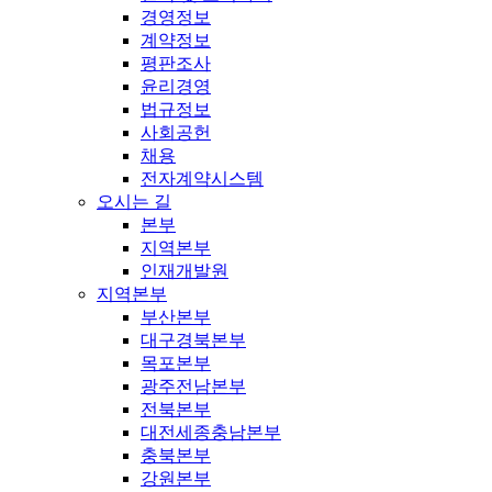
경영정보
계약정보
평판조사
윤리경영
법규정보
사회공헌
채용
전자계약시스템
오시는 길
본부
지역본부
인재개발원
지역본부
부산본부
대구경북본부
목포본부
광주전남본부
전북본부
대전세종충남본부
충북본부
강원본부