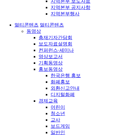
지역본부 보도자료
지역본부 공지사항
지역본부행사
멀티콘텐츠
멀티콘텐츠
동영상
총재기자간담회
보도자료설명회
컨퍼런스·세미나
영상보고서
기획동영상
홍보동영상
한국은행 홍보
화폐홍보
외환신고안내
디지털화폐
경제교육
어린이
청소년
교사
보드게임
일반인