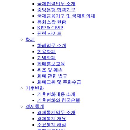
국제협력업무 소개
중앙은행 협력기구
국제금융기구 및 국제회의체
통화스왑 현황
KPP & CBSP
관련 사이트
화폐
화폐업무 소개
현용화폐
기념화폐
화폐홍보교육
위조 및 훼손
화폐 관련 법규
화폐교환 및 주화수급
기후변화
기후변화대응 소개
기후변화와 한국은행
경제통계
경제통계업무 소개
경제통계 개요
주요통계 해설