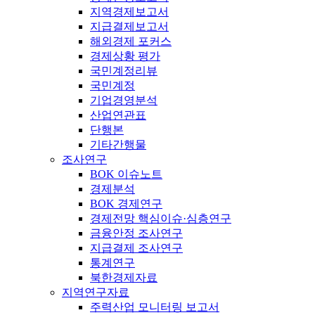
지역경제보고서
지급결제보고서
해외경제 포커스
경제상황 평가
국민계정리뷰
국민계정
기업경영분석
산업연관표
단행본
기타간행물
조사연구
BOK 이슈노트
경제분석
BOK 경제연구
경제전망 핵심이슈·심층연구
금융안정 조사연구
지급결제 조사연구
통계연구
북한경제자료
지역연구자료
주력산업 모니터링 보고서