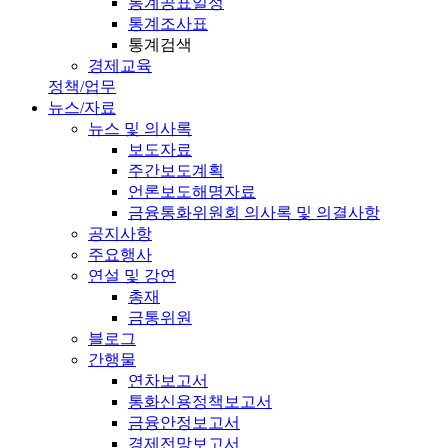
통계공표일정
통계조사표
통계검색
경제교육
정책/업무
뉴스/자료
뉴스 및 의사록
보도자료
주간보도계획
언론보도해명자료
금융통화위원회 의사록 및 의결사항
공지사항
주요행사
연설 및 강연
총재
금통위원
블로그
간행물
연차보고서
통화신용정책보고서
금융안정보고서
경제전망보고서