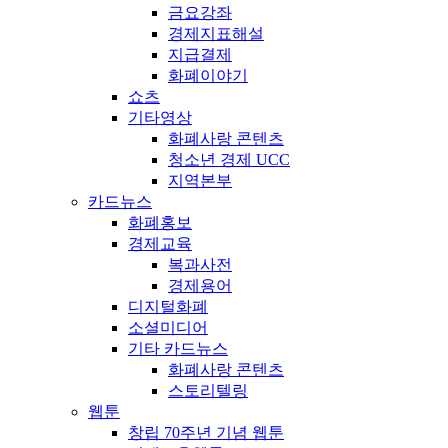
금요강좌
경제지표해설
지급결제
화폐이야기
쇼츠
기타영상
화폐사랑 콘텐츠
청소년 경제 UCC
지역본부
카드뉴스
화폐홍보
경제교육
복과사전
경제용어
디지털화폐
소셜미디어
기타 카드뉴스
화폐사랑 콘텐츠
스토리텔링
웹툰
창립 70주년 기념 웹툰