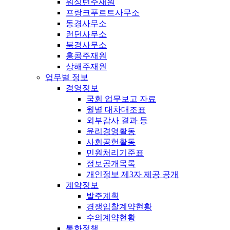
워싱턴주재원
프랑크푸르트사무소
동경사무소
런던사무소
북경사무소
홍콩주재원
상해주재원
업무별 정보
경영정보
국회 업무보고 자료
월별 대차대조표
외부감사 결과 등
윤리경영활동
사회공헌활동
민원처리기준표
정보공개목록
개인정보 제3자 제공 공개
계약정보
발주계획
경쟁입찰계약현황
수의계약현황
통화정책