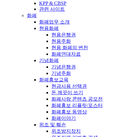
KPP & CBSP
관련 사이트
화폐
화폐업무 소개
현용화폐
현용은행권
현용주화
현용 화폐의 변천
화폐연대자료
기념화폐
기념은행권
기념주화
화폐홍보교육
현금사용 선택권
돈 깨끗이 쓰기
화폐사랑 콘텐츠 공모전
화폐홍보 리플릿/포스터
화폐홍보 동영상
화폐이야기
위조 및 훼손
위조방지장치