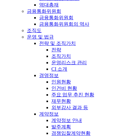
역대총재
금융통화위원회
금융통화위원회
금융통화위원회의 역사
조직도
운영 및 법규
전략 및 조직가치
전략
조직가치
운영리스크 관리
CI 소개
경영정보
인원현황
인건비 현황
주요 업무 추진 현황
재무현황
외부감사 결과 등
계약정보
계약정보 안내
발주계획
경쟁입찰계약현황