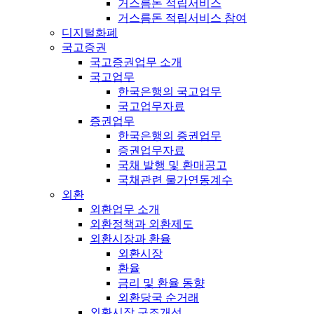
거스름돈 적립서비스
거스름돈 적립서비스 참여
디지털화폐
국고증권
국고증권업무 소개
국고업무
한국은행의 국고업무
국고업무자료
증권업무
한국은행의 증권업무
증권업무자료
국채 발행 및 환매공고
국채관련 물가연동계수
외환
외환업무 소개
외환정책과 외환제도
외환시장과 환율
외환시장
환율
금리 및 환율 동향
외환당국 순거래
외환시장 구조개선