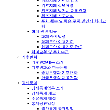
위조지폐 기번호 검색
위조지폐 식별요령
위조지폐 발견시 처리요령
위조지폐 신고서식
주화 훼손 및 훼손 주화 발견시 처리요
령
화폐 관련 법규
화폐관련 법령
화폐도안 이용기준
화폐도안 이용기준 FAQ
화폐교환 및 주화수급
기후변화
기후변화대응 소개
기후변화와 한국은행
중앙은행과 기후변화
한국은행의 대응전략
경제통계
경제통계업무 소개
경제통계 개요
주요통계 해설
통계공표일정
월간통계 공표일정