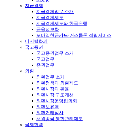
KOFR
지급결제
지급결제업무 소개
지급결제제도
지급결제제도와 한국은행
금융정보화
모바일현금카드·거스름돈 적립서비스
디지털화폐
국고증권
국고증권업무 소개
국고업무
증권업무
외환
외환업무 소개
외환정책과 외환제도
외환시장과 환율
외환시장 구조개선
외환시장운영협의회
외환보유액
외환거래심사
해외송금 통합관리제도
국제협력