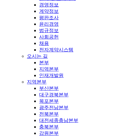
경영정보
계약정보
평판조사
윤리경영
법규정보
사회공헌
채용
전자계약시스템
오시는 길
본부
지역본부
인재개발원
지역본부
부산본부
대구경북본부
목포본부
광주전남본부
전북본부
대전세종충남본부
충북본부
강원본부