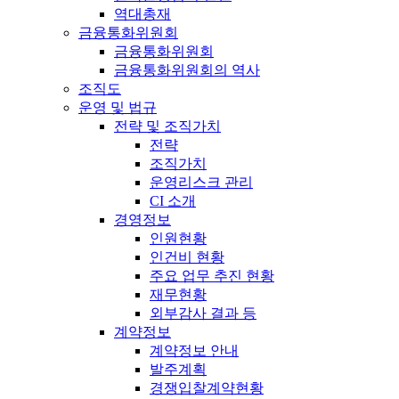
역대총재
금융통화위원회
금융통화위원회
금융통화위원회의 역사
조직도
운영 및 법규
전략 및 조직가치
전략
조직가치
운영리스크 관리
CI 소개
경영정보
인원현황
인건비 현황
주요 업무 추진 현황
재무현황
외부감사 결과 등
계약정보
계약정보 안내
발주계획
경쟁입찰계약현황