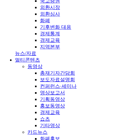
국고증권
외환시장
외환심사
화폐
기후변화 대응
경제통계
경제교육
지역본부
뉴스/자료
멀티콘텐츠
동영상
총재기자간담회
보도자료설명회
컨퍼런스·세미나
영상보고서
기획동영상
홍보동영상
경제교육
쇼츠
기타영상
카드뉴스
화폐홍보