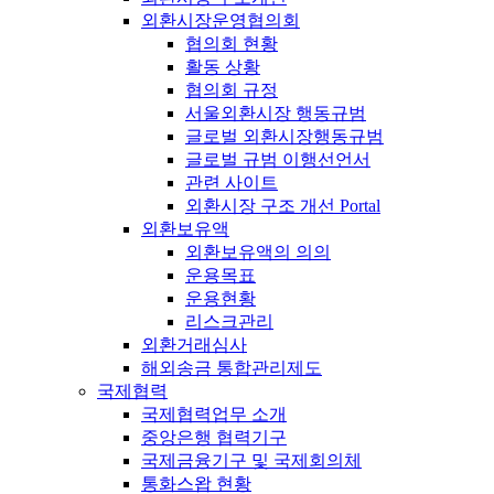
외환시장운영협의회
협의회 현황
활동 상황
협의회 규정
서울외환시장 행동규범
글로벌 외환시장행동규범
글로벌 규범 이행선언서
관련 사이트
외환시장 구조 개선 Portal
외환보유액
외환보유액의 의의
운용목표
운용현황
리스크관리
외환거래심사
해외송금 통합관리제도
국제협력
국제협력업무 소개
중앙은행 협력기구
국제금융기구 및 국제회의체
통화스왑 현황