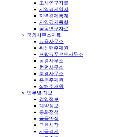
조사연구자료
지역경제일지
지역경제통계
지역경제동향
공동연구자료
국외사무소자료
뉴욕사무소
워싱턴주재원
프랑크푸르트사무소
동경사무소
런던사무소
북경사무소
홍콩주재원
상해주재원
업무별 정보
경영정보
계약정보
통화정책
금융안정
금융시장
지급결제