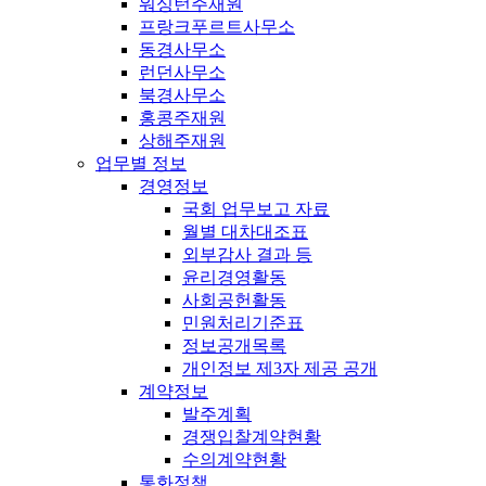
워싱턴주재원
프랑크푸르트사무소
동경사무소
런던사무소
북경사무소
홍콩주재원
상해주재원
업무별 정보
경영정보
국회 업무보고 자료
월별 대차대조표
외부감사 결과 등
윤리경영활동
사회공헌활동
민원처리기준표
정보공개목록
개인정보 제3자 제공 공개
계약정보
발주계획
경쟁입찰계약현황
수의계약현황
통화정책