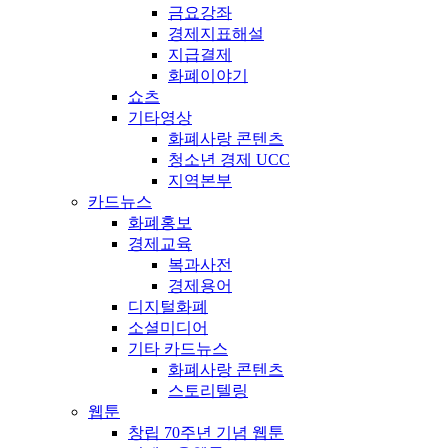
금요강좌
경제지표해설
지급결제
화폐이야기
쇼츠
기타영상
화폐사랑 콘텐츠
청소년 경제 UCC
지역본부
카드뉴스
화폐홍보
경제교육
복과사전
경제용어
디지털화폐
소셜미디어
기타 카드뉴스
화폐사랑 콘텐츠
스토리텔링
웹툰
창립 70주년 기념 웹툰