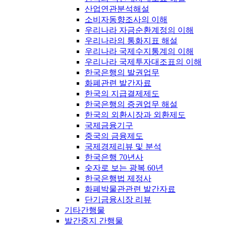
산업연관분석해설
소비자동향조사의 이해
우리나라 자금순환계정의 이해
우리나라의 통화지표 해설
우리나라 국제수지통계의 이해
우리나라 국제투자대조표의 이해
한국은행의 발권업무
화폐관련 발간자료
한국의 지급결제제도
한국은행의 증권업무 해설
한국의 외환시장과 외환제도
국제금융기구
중국의 금융제도
국제경제리뷰 및 분석
한국은행 70년사
숫자로 보는 광복 60년
한국은행법 제정사
화폐박물관관련 발간자료
단기금융시장 리뷰
기타간행물
발간중지 간행물