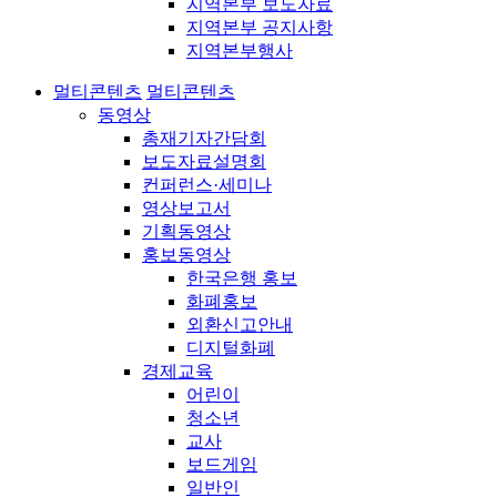
지역본부 보도자료
지역본부 공지사항
지역본부행사
멀티콘텐츠
멀티콘텐츠
동영상
총재기자간담회
보도자료설명회
컨퍼런스·세미나
영상보고서
기획동영상
홍보동영상
한국은행 홍보
화폐홍보
외환신고안내
디지털화폐
경제교육
어린이
청소년
교사
보드게임
일반인