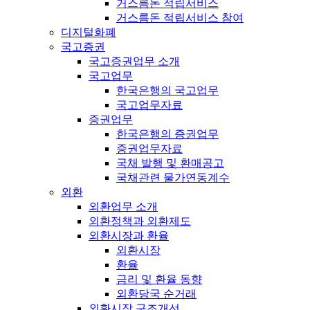
거스름돈 적립서비스
거스름돈 적립서비스 참여
디지털화폐
국고증권
국고증권업무 소개
국고업무
한국은행의 국고업무
국고업무자료
증권업무
한국은행의 증권업무
증권업무자료
국채 발행 및 환매공고
국채관련 물가연동계수
외환
외환업무 소개
외환정책과 외환제도
외환시장과 환율
외환시장
환율
금리 및 환율 동향
외환당국 순거래
외환시장 구조개선