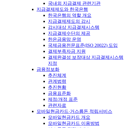
국내외 지급결제 관련기관
지급결제제도와 한국은행
한국은행의 역할 개요
지급결제제도의 감시
감시대상 지급결제시스템
지급결제수단의 제공
한은금융망 운영
국제금융전문표준(ISO 20022) 도입
결제부족자금 지원
결제완결성 보장대상 지급결제시스템
지정
금융정보화
추진체계
관계법령
추진현황
금융표준화
제정/개정 표준
관련자료
모바일현금카드·거스름돈 적립서비스
모바일현금카드 개요
모바일현금카드 이용방법