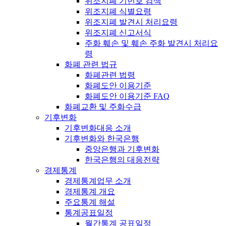
위조지폐 기번호 검색
위조지폐 식별요령
위조지폐 발견시 처리요령
위조지폐 신고서식
주화 훼손 및 훼손 주화 발견시 처리요
령
화폐 관련 법규
화폐관련 법령
화폐도안 이용기준
화폐도안 이용기준 FAQ
화폐교환 및 주화수급
기후변화
기후변화대응 소개
기후변화와 한국은행
중앙은행과 기후변화
한국은행의 대응전략
경제통계
경제통계업무 소개
경제통계 개요
주요통계 해설
통계공표일정
월간통계 공표일정