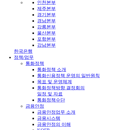
인천본부
제주본부
경기본부
경남본부
강릉본부
울산본부
포항본부
강남본부
한국은행
정책/업무
통화정책
통화정책 소개
통화신용정책 운영의 일반원칙
목표 및 운영체계
통화정책방향 결정회의
일정 및 자료
통화정책수단
금융안정
금융안정업무 소개
금융시스템
금융안정의 이해