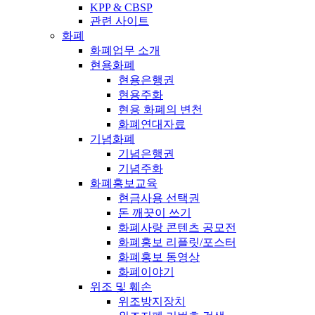
KPP & CBSP
관련 사이트
화폐
화폐업무 소개
현용화폐
현용은행권
현용주화
현용 화폐의 변천
화폐연대자료
기념화폐
기념은행권
기념주화
화폐홍보교육
현금사용 선택권
돈 깨끗이 쓰기
화폐사랑 콘텐츠 공모전
화폐홍보 리플릿/포스터
화폐홍보 동영상
화폐이야기
위조 및 훼손
위조방지장치