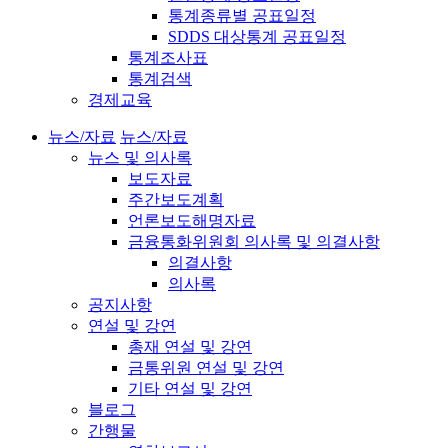
통계종류별 공표일정
SDDS 대상통계 공표일정
통계조사표
통계검색
경제교육
뉴스/자료
뉴스/자료
뉴스 및 의사록
보도자료
주간보도계획
언론보도해명자료
금융통화위원회 의사록 및 의결사항
의결사항
의사록
공지사항
연설 및 강연
총재 연설 및 강연
금통위원 연설 및 강연
기타 연설 및 강연
블로그
간행물