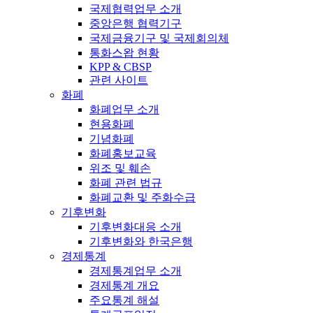
국제협력업무 소개
중앙은행 협력기구
국제금융기구 및 국제회의체
통화스왑 현황
KPP & CBSP
관련 사이트
화폐
화폐업무 소개
현용화폐
기념화폐
화폐홍보교육
위조 및 훼손
화폐 관련 법규
화폐교환 및 주화수급
기후변화
기후변화대응 소개
기후변화와 한국은행
경제통계
경제통계업무 소개
경제통계 개요
주요통계 해설