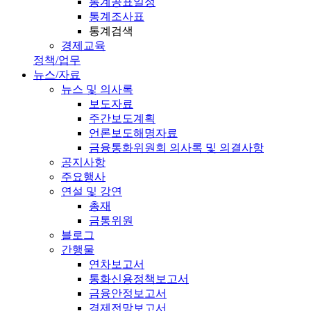
통계공표일정
통계조사표
통계검색
경제교육
정책/업무
뉴스/자료
뉴스 및 의사록
보도자료
주간보도계획
언론보도해명자료
금융통화위원회 의사록 및 의결사항
공지사항
주요행사
연설 및 강연
총재
금통위원
블로그
간행물
연차보고서
통화신용정책보고서
금융안정보고서
경제전망보고서