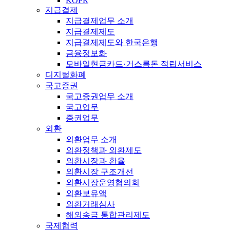
KOFR
지급결제
지급결제업무 소개
지급결제제도
지급결제제도와 한국은행
금융정보화
모바일현금카드·거스름돈 적립서비스
디지털화폐
국고증권
국고증권업무 소개
국고업무
증권업무
외환
외환업무 소개
외환정책과 외환제도
외환시장과 환율
외환시장 구조개선
외환시장운영협의회
외환보유액
외환거래심사
해외송금 통합관리제도
국제협력