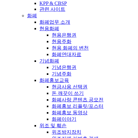
KPP & CBSP
관련 사이트
화폐
화폐업무 소개
현용화폐
현용은행권
현용주화
현용 화폐의 변천
화폐연대자료
기념화폐
기념은행권
기념주화
화폐홍보교육
현금사용 선택권
돈 깨끗이 쓰기
화폐사랑 콘텐츠 공모전
화폐홍보 리플릿/포스터
화폐홍보 동영상
화폐이야기
위조 및 훼손
위조방지장치