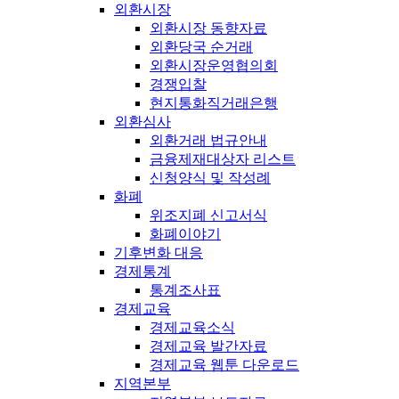
외환시장
외환시장 동향자료
외환당국 순거래
외환시장운영협의회
경쟁입찰
현지통화직거래은행
외환심사
외환거래 법규안내
금융제재대상자 리스트
신청양식 및 작성례
화폐
위조지폐 신고서식
화폐이야기
기후변화 대응
경제통계
통계조사표
경제교육
경제교육소식
경제교육 발간자료
경제교육 웹툰 다운로드
지역본부