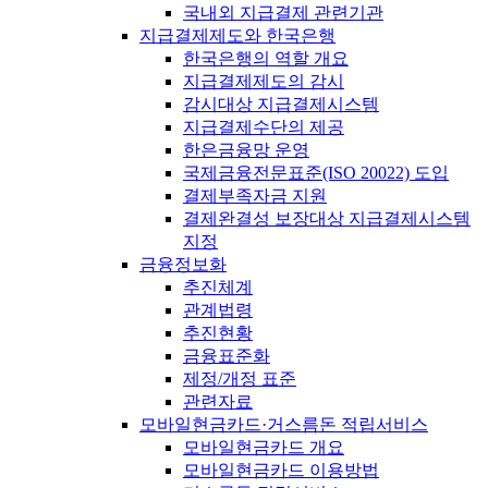
국내외 지급결제 관련기관
지급결제제도와 한국은행
한국은행의 역할 개요
지급결제제도의 감시
감시대상 지급결제시스템
지급결제수단의 제공
한은금융망 운영
국제금융전문표준(ISO 20022) 도입
결제부족자금 지원
결제완결성 보장대상 지급결제시스템
지정
금융정보화
추진체계
관계법령
추진현황
금융표준화
제정/개정 표준
관련자료
모바일현금카드·거스름돈 적립서비스
모바일현금카드 개요
모바일현금카드 이용방법