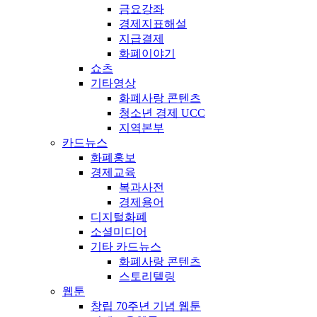
금요강좌
경제지표해설
지급결제
화폐이야기
쇼츠
기타영상
화폐사랑 콘텐츠
청소년 경제 UCC
지역본부
카드뉴스
화폐홍보
경제교육
복과사전
경제용어
디지털화폐
소셜미디어
기타 카드뉴스
화폐사랑 콘텐츠
스토리텔링
웹툰
창립 70주년 기념 웹툰