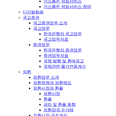
거스름돈 적립서비스
거스름돈 적립서비스 참여
디지털화폐
국고증권
국고증권업무 소개
국고업무
한국은행의 국고업무
국고업무자료
증권업무
한국은행의 증권업무
증권업무자료
국채 발행 및 환매공고
국채관련 물가연동계수
외환
외환업무 소개
외환정책과 외환제도
외환시장과 환율
외환시장
환율
금리 및 환율 동향
외환당국 순거래
외환시장 구조개선