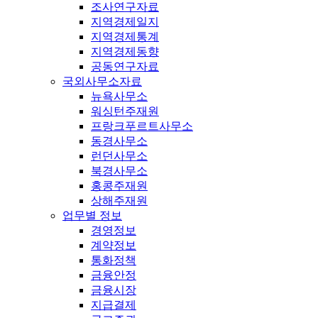
조사연구자료
지역경제일지
지역경제통계
지역경제동향
공동연구자료
국외사무소자료
뉴욕사무소
워싱턴주재원
프랑크푸르트사무소
동경사무소
런던사무소
북경사무소
홍콩주재원
상해주재원
업무별 정보
경영정보
계약정보
통화정책
금융안정
금융시장
지급결제