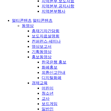
지역본부 보도자료
지역본부 공지사항
지역본부행사
멀티콘텐츠
멀티콘텐츠
동영상
총재기자간담회
보도자료설명회
컨퍼런스·세미나
영상보고서
기획동영상
홍보동영상
한국은행 홍보
화폐홍보
외환신고안내
디지털화폐
경제교육
어린이
청소년
교사
보드게임
일반인