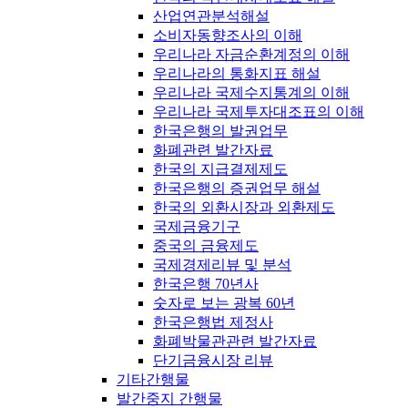
산업연관분석해설
소비자동향조사의 이해
우리나라 자금순환계정의 이해
우리나라의 통화지표 해설
우리나라 국제수지통계의 이해
우리나라 국제투자대조표의 이해
한국은행의 발권업무
화폐관련 발간자료
한국의 지급결제제도
한국은행의 증권업무 해설
한국의 외환시장과 외환제도
국제금융기구
중국의 금융제도
국제경제리뷰 및 분석
한국은행 70년사
숫자로 보는 광복 60년
한국은행법 제정사
화폐박물관관련 발간자료
단기금융시장 리뷰
기타간행물
발간중지 간행물