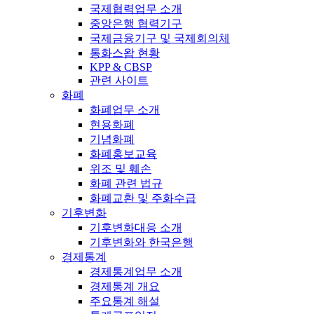
국제협력업무 소개
중앙은행 협력기구
국제금융기구 및 국제회의체
통화스왑 현황
KPP & CBSP
관련 사이트
화폐
화폐업무 소개
현용화폐
기념화폐
화폐홍보교육
위조 및 훼손
화폐 관련 법규
화폐교환 및 주화수급
기후변화
기후변화대응 소개
기후변화와 한국은행
경제통계
경제통계업무 소개
경제통계 개요
주요통계 해설