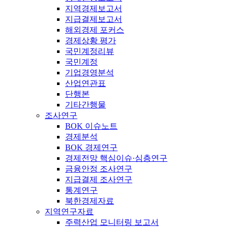
지역경제보고서
지급결제보고서
해외경제 포커스
경제상황 평가
국민계정리뷰
국민계정
기업경영분석
산업연관표
단행본
기타간행물
조사연구
BOK 이슈노트
경제분석
BOK 경제연구
경제전망 핵심이슈·심층연구
금융안정 조사연구
지급결제 조사연구
통계연구
북한경제자료
지역연구자료
주력산업 모니터링 보고서