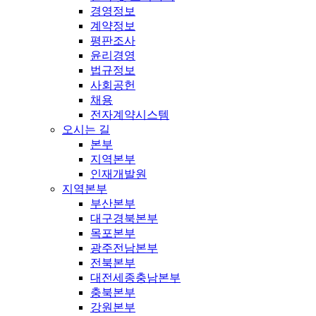
경영정보
계약정보
평판조사
윤리경영
법규정보
사회공헌
채용
전자계약시스템
오시는 길
본부
지역본부
인재개발원
지역본부
부산본부
대구경북본부
목포본부
광주전남본부
전북본부
대전세종충남본부
충북본부
강원본부