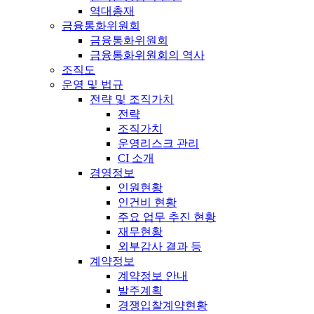
역대총재
금융통화위원회
금융통화위원회
금융통화위원회의 역사
조직도
운영 및 법규
전략 및 조직가치
전략
조직가치
운영리스크 관리
CI 소개
경영정보
인원현황
인건비 현황
주요 업무 추진 현황
재무현황
외부감사 결과 등
계약정보
계약정보 안내
발주계획
경쟁입찰계약현황