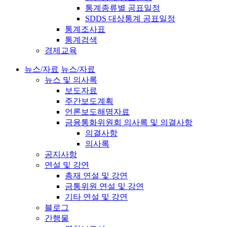
통계종류별 공표일정
SDDS 대상통계 공표일정
통계조사표
통계검색
경제교육
뉴스/자료
뉴스/자료
뉴스 및 의사록
보도자료
주간보도계획
언론보도해명자료
금융통화위원회 의사록 및 의결사항
의결사항
의사록
공지사항
연설 및 강연
총재 연설 및 강연
금통위원 연설 및 강연
기타 연설 및 강연
블로그
간행물