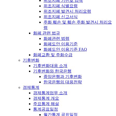
위조지폐 기번호 검색
위조지폐 식별요령
위조지폐 발견시 처리요령
위조지폐 신고서식
주화 훼손 및 훼손 주화 발견시 처리요
령
화폐 관련 법규
화폐관련 법령
화폐도안 이용기준
화폐도안 이용기준 FAQ
화폐교환 및 주화수급
기후변화
기후변화대응 소개
기후변화와 한국은행
중앙은행과 기후변화
한국은행의 대응전략
경제통계
경제통계업무 소개
경제통계 개요
주요통계 해설
통계공표일정
월간통계 공표일정