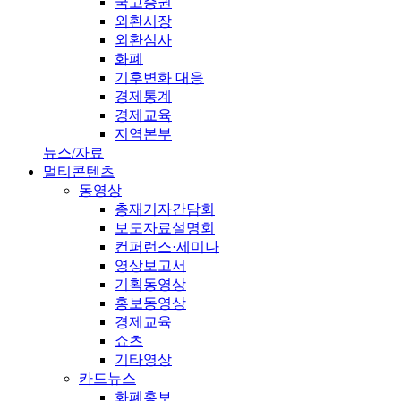
국고증권
외환시장
외환심사
화폐
기후변화 대응
경제통계
경제교육
지역본부
뉴스/자료
멀티콘텐츠
동영상
총재기자간담회
보도자료설명회
컨퍼런스·세미나
영상보고서
기획동영상
홍보동영상
경제교육
쇼츠
기타영상
카드뉴스
화폐홍보