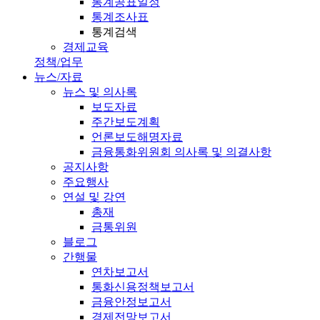
통계공표일정
통계조사표
통계검색
경제교육
정책/업무
뉴스/자료
뉴스 및 의사록
보도자료
주간보도계획
언론보도해명자료
금융통화위원회 의사록 및 의결사항
공지사항
주요행사
연설 및 강연
총재
금통위원
블로그
간행물
연차보고서
통화신용정책보고서
금융안정보고서
경제전망보고서