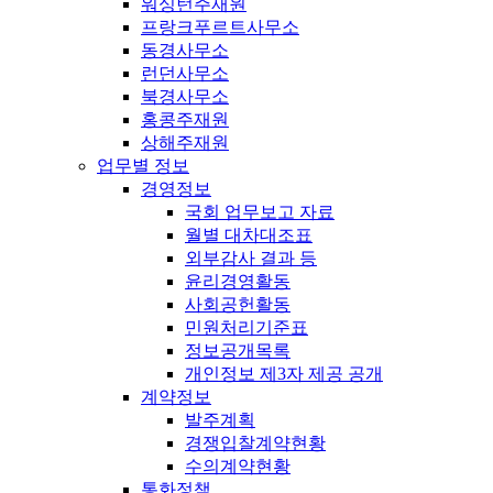
워싱턴주재원
프랑크푸르트사무소
동경사무소
런던사무소
북경사무소
홍콩주재원
상해주재원
업무별 정보
경영정보
국회 업무보고 자료
월별 대차대조표
외부감사 결과 등
윤리경영활동
사회공헌활동
민원처리기준표
정보공개목록
개인정보 제3자 제공 공개
계약정보
발주계획
경쟁입찰계약현황
수의계약현황
통화정책