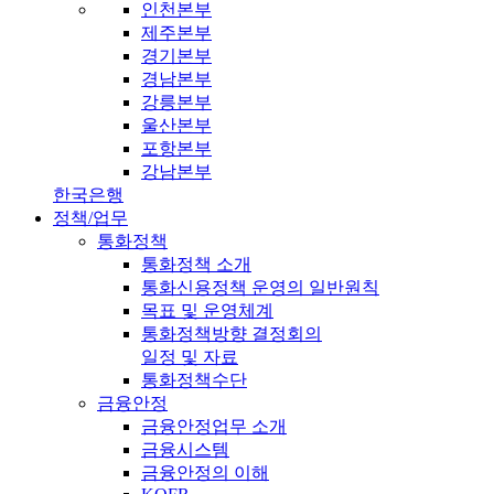
인천본부
제주본부
경기본부
경남본부
강릉본부
울산본부
포항본부
강남본부
한국은행
정책/업무
통화정책
통화정책 소개
통화신용정책 운영의 일반원칙
목표 및 운영체계
통화정책방향 결정회의
일정 및 자료
통화정책수단
금융안정
금융안정업무 소개
금융시스템
금융안정의 이해