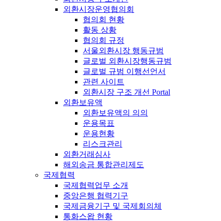
외환시장운영협의회
협의회 현황
활동 상황
협의회 규정
서울외환시장 행동규범
글로벌 외환시장행동규범
글로벌 규범 이행선언서
관련 사이트
외환시장 구조 개선 Portal
외환보유액
외환보유액의 의의
운용목표
운용현황
리스크관리
외환거래심사
해외송금 통합관리제도
국제협력
국제협력업무 소개
중앙은행 협력기구
국제금융기구 및 국제회의체
통화스왑 현황