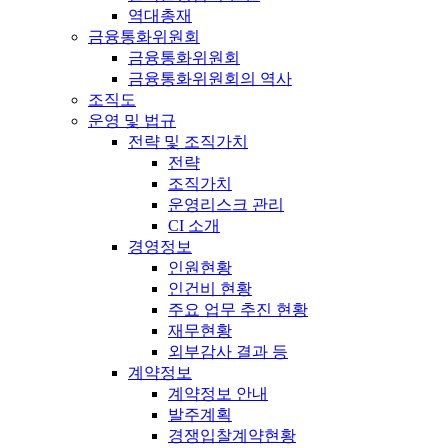
역대총재
금융통화위원회
금융통화위원회
금융통화위원회의 역사
조직도
운영 및 법규
전략 및 조직가치
전략
조직가치
운영리스크 관리
CI 소개
경영정보
인원현황
인건비 현황
주요 업무 추진 현황
재무현황
외부감사 결과 등
계약정보
계약정보 안내
발주계획
경쟁입찰계약현황