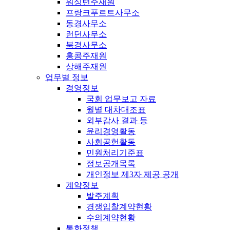
워싱턴주재원
프랑크푸르트사무소
동경사무소
런던사무소
북경사무소
홍콩주재원
상해주재원
업무별 정보
경영정보
국회 업무보고 자료
월별 대차대조표
외부감사 결과 등
윤리경영활동
사회공헌활동
민원처리기준표
정보공개목록
개인정보 제3자 제공 공개
계약정보
발주계획
경쟁입찰계약현황
수의계약현황
통화정책