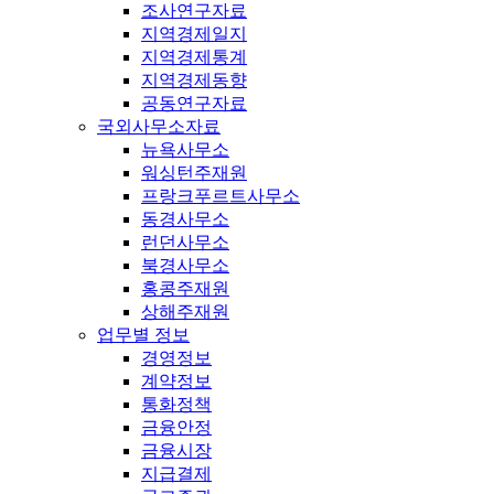
조사연구자료
지역경제일지
지역경제통계
지역경제동향
공동연구자료
국외사무소자료
뉴욕사무소
워싱턴주재원
프랑크푸르트사무소
동경사무소
런던사무소
북경사무소
홍콩주재원
상해주재원
업무별 정보
경영정보
계약정보
통화정책
금융안정
금융시장
지급결제