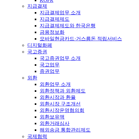
KOFR
지급결제
지급결제업무 소개
지급결제제도
지급결제제도와 한국은행
금융정보화
모바일현금카드·거스름돈 적립서비스
디지털화폐
국고증권
국고증권업무 소개
국고업무
증권업무
외환
외환업무 소개
외환정책과 외환제도
외환시장과 환율
외환시장 구조개선
외환시장운영협의회
외환보유액
외환거래심사
해외송금 통합관리제도
국제협력