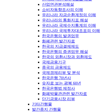
산업연관분석해설
소비자동향조사의 이해
우리나라 자금순환계정의 이해
우리나라의 통화지표 해설
우리나라 국제수지통계의 이해
우리나라 국제투자대조표의 이해
한국은행의 발권업무
화폐관련 발간자료
한국의 지급결제제도
한국은행의 증권업무 해설
한국의 외환시장과 외환제도
국제금융기구
중국의 금융제도
국제경제리뷰 및 분석
한국은행 70년사
숫자로 보는 광복 60년
한국은행법 제정사
화폐박물관관련 발간자료
단기금융시장 리뷰
기타간행물
발간중지 간행물