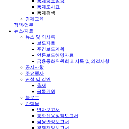
통계공표일정
통계조사표
통계검색
경제교육
정책/업무
뉴스/자료
뉴스 및 의사록
보도자료
주간보도계획
언론보도해명자료
금융통화위원회 의사록 및 의결사항
공지사항
주요행사
연설 및 강연
총재
금통위원
블로그
간행물
연차보고서
통화신용정책보고서
금융안정보고서
경제전망보고서