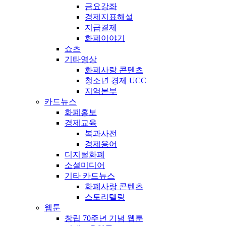
금요강좌
경제지표해설
지급결제
화폐이야기
쇼츠
기타영상
화폐사랑 콘텐츠
청소년 경제 UCC
지역본부
카드뉴스
화폐홍보
경제교육
복과사전
경제용어
디지털화폐
소셜미디어
기타 카드뉴스
화폐사랑 콘텐츠
스토리텔링
웹툰
창립 70주년 기념 웹툰