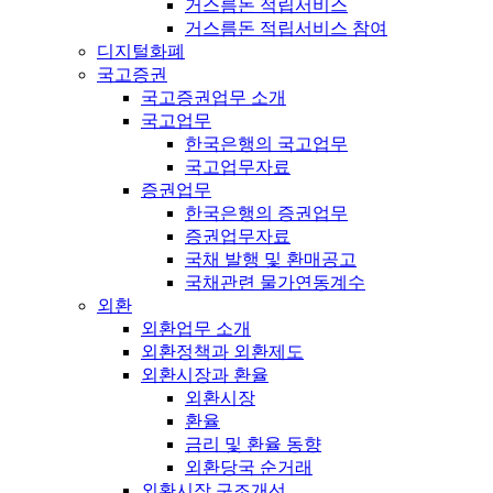
거스름돈 적립서비스
거스름돈 적립서비스 참여
디지털화폐
국고증권
국고증권업무 소개
국고업무
한국은행의 국고업무
국고업무자료
증권업무
한국은행의 증권업무
증권업무자료
국채 발행 및 환매공고
국채관련 물가연동계수
외환
외환업무 소개
외환정책과 외환제도
외환시장과 환율
외환시장
환율
금리 및 환율 동향
외환당국 순거래
외환시장 구조개선