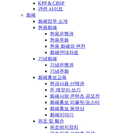
KPP & CBSP
관련 사이트
화폐
화폐업무 소개
현용화폐
현용은행권
현용주화
현용 화폐의 변천
화폐연대자료
기념화폐
기념은행권
기념주화
화폐홍보교육
현금사용 선택권
돈 깨끗이 쓰기
화폐사랑 콘텐츠 공모전
화폐홍보 리플릿/포스터
화폐홍보 동영상
화폐이야기
위조 및 훼손
위조방지장치