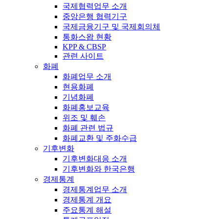
국제협력업무 소개
중앙은행 협력기구
국제금융기구 및 국제회의체
통화스왑 현황
KPP & CBSP
관련 사이트
화폐
화폐업무 소개
현용화폐
기념화폐
화폐홍보교육
위조 및 훼손
화폐 관련 법규
화폐교환 및 주화수급
기후변화
기후변화대응 소개
기후변화와 한국은행
경제통계
경제통계업무 소개
경제통계 개요
주요통계 해설