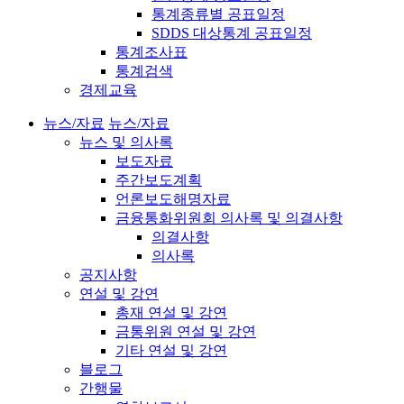
통계종류별 공표일정
SDDS 대상통계 공표일정
통계조사표
통계검색
경제교육
뉴스/자료
뉴스/자료
뉴스 및 의사록
보도자료
주간보도계획
언론보도해명자료
금융통화위원회 의사록 및 의결사항
의결사항
의사록
공지사항
연설 및 강연
총재 연설 및 강연
금통위원 연설 및 강연
기타 연설 및 강연
블로그
간행물