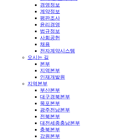
경영정보
계약정보
평판조사
윤리경영
법규정보
사회공헌
채용
전자계약시스템
오시는 길
본부
지역본부
인재개발원
지역본부
부산본부
대구경북본부
목포본부
광주전남본부
전북본부
대전세종충남본부
충북본부
강원본부