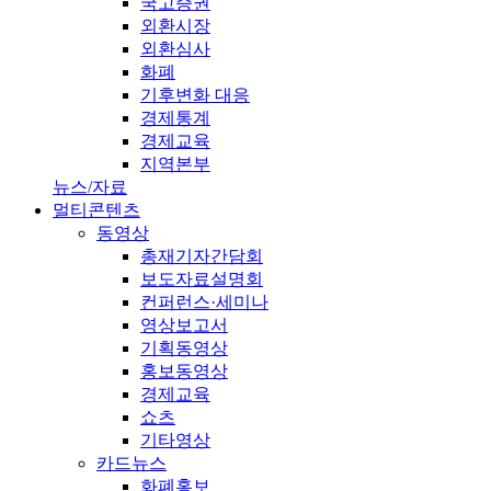
국고증권
외환시장
외환심사
화폐
기후변화 대응
경제통계
경제교육
지역본부
뉴스/자료
멀티콘텐츠
동영상
총재기자간담회
보도자료설명회
컨퍼런스·세미나
영상보고서
기획동영상
홍보동영상
경제교육
쇼츠
기타영상
카드뉴스
화폐홍보