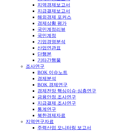
지역경제보고서
지급결제보고서
해외경제 포커스
경제상황 평가
국민계정리뷰
국민계정
기업경영분석
산업연관표
단행본
기타간행물
조사연구
BOK 이슈노트
경제분석
BOK 경제연구
경제전망 핵심이슈·심층연구
금융안정 조사연구
지급결제 조사연구
통계연구
북한경제자료
지역연구자료
주력산업 모니터링 보고서