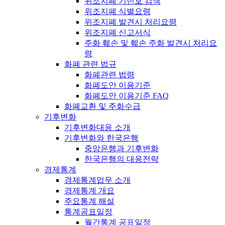
위조지폐 기번호 검색
위조지폐 식별요령
위조지폐 발견시 처리요령
위조지폐 신고서식
주화 훼손 및 훼손 주화 발견시 처리요
령
화폐 관련 법규
화폐관련 법령
화폐도안 이용기준
화폐도안 이용기준 FAQ
화폐교환 및 주화수급
기후변화
기후변화대응 소개
기후변화와 한국은행
중앙은행과 기후변화
한국은행의 대응전략
경제통계
경제통계업무 소개
경제통계 개요
주요통계 해설
통계공표일정
월간통계 공표일정