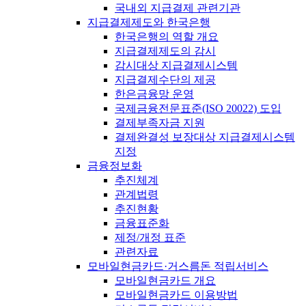
국내외 지급결제 관련기관
지급결제제도와 한국은행
한국은행의 역할 개요
지급결제제도의 감시
감시대상 지급결제시스템
지급결제수단의 제공
한은금융망 운영
국제금융전문표준(ISO 20022) 도입
결제부족자금 지원
결제완결성 보장대상 지급결제시스템
지정
금융정보화
추진체계
관계법령
추진현황
금융표준화
제정/개정 표준
관련자료
모바일현금카드·거스름돈 적립서비스
모바일현금카드 개요
모바일현금카드 이용방법