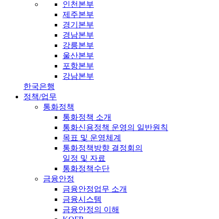
인천본부
제주본부
경기본부
경남본부
강릉본부
울산본부
포항본부
강남본부
한국은행
정책/업무
통화정책
통화정책 소개
통화신용정책 운영의 일반원칙
목표 및 운영체계
통화정책방향 결정회의
일정 및 자료
통화정책수단
금융안정
금융안정업무 소개
금융시스템
금융안정의 이해