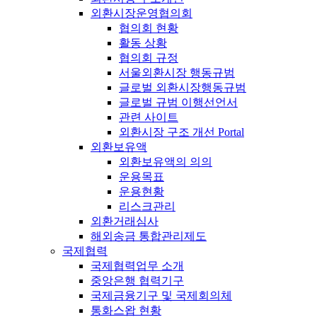
외환시장운영협의회
협의회 현황
활동 상황
협의회 규정
서울외환시장 행동규범
글로벌 외환시장행동규범
글로벌 규범 이행선언서
관련 사이트
외환시장 구조 개선 Portal
외환보유액
외환보유액의 의의
운용목표
운용현황
리스크관리
외환거래심사
해외송금 통합관리제도
국제협력
국제협력업무 소개
중앙은행 협력기구
국제금융기구 및 국제회의체
통화스왑 현황