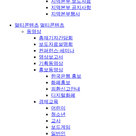
지역본부 보도자료
지역본부 공지사항
지역본부행사
멀티콘텐츠
멀티콘텐츠
동영상
총재기자간담회
보도자료설명회
컨퍼런스·세미나
영상보고서
기획동영상
홍보동영상
한국은행 홍보
화폐홍보
외환신고안내
디지털화폐
경제교육
어린이
청소년
교사
보드게임
일반인