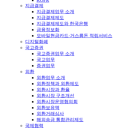
KOFR
지급결제
지급결제업무 소개
지급결제제도
지급결제제도와 한국은행
금융정보화
모바일현금카드·거스름돈 적립서비스
디지털화폐
국고증권
국고증권업무 소개
국고업무
증권업무
외환
외환업무 소개
외환정책과 외환제도
외환시장과 환율
외환시장 구조개선
외환시장운영협의회
외환보유액
외환거래심사
해외송금 통합관리제도
국제협력