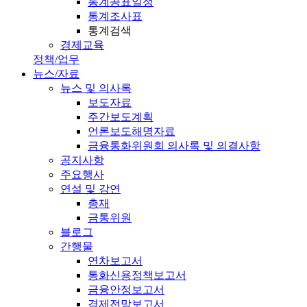
통계공표일정
통계조사표
통계검색
경제교육
정책/업무
뉴스/자료
뉴스 및 의사록
보도자료
주간보도계획
언론보도해명자료
금융통화위원회 의사록 및 의결사항
공지사항
주요행사
연설 및 강연
총재
금통위원
블로그
간행물
연차보고서
통화신용정책보고서
금융안정보고서
경제전망보고서