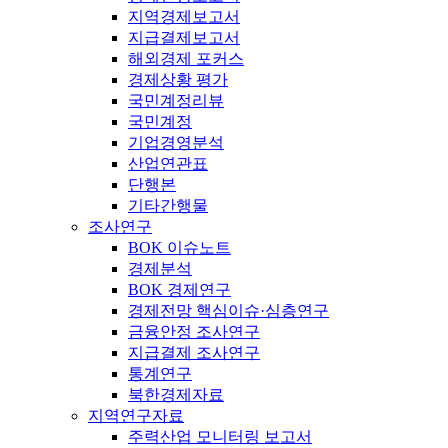
지역경제보고서
지급결제보고서
해외경제 포커스
경제상황 평가
국민계정리뷰
국민계정
기업경영분석
산업연관표
단행본
기타간행물
조사연구
BOK 이슈노트
경제분석
BOK 경제연구
경제전망 핵심이슈·심층연구
금융안정 조사연구
지급결제 조사연구
통계연구
북한경제자료
지역연구자료
주력산업 모니터링 보고서