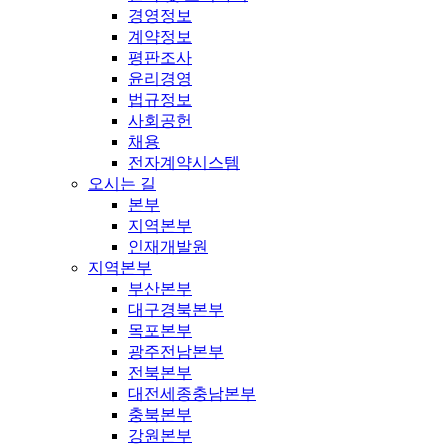
경영정보
계약정보
평판조사
윤리경영
법규정보
사회공헌
채용
전자계약시스템
오시는 길
본부
지역본부
인재개발원
지역본부
부산본부
대구경북본부
목포본부
광주전남본부
전북본부
대전세종충남본부
충북본부
강원본부