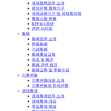
국제협력업무 소개
중앙은행 협력기구
국제금융기구 및 국제회의체
통화스왑 현황
KPP & CBSP
관련 사이트
화폐
화폐업무 소개
현용화폐
기념화폐
화폐홍보교육
위조 및 훼손
화폐 관련 법규
화폐교환 및 주화수급
기후변화
기후변화대응 소개
기후변화와 한국은행
경제통계
경제통계업무 소개
경제통계 개요
주요통계 해설