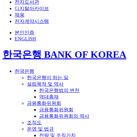
전자도서관
디지털아카이브
채용
전자계약시스템
본인인증
ENGLISH
한국은행 BANK OF KOREA
한국은행
한국은행이 하는 일
설립목적 및 역사
한국은행법의 변천
역대총재
금융통화위원회
금융통화위원회
금융통화위원회의 역사
조직도
운영 및 법규
전략 및 조직가치