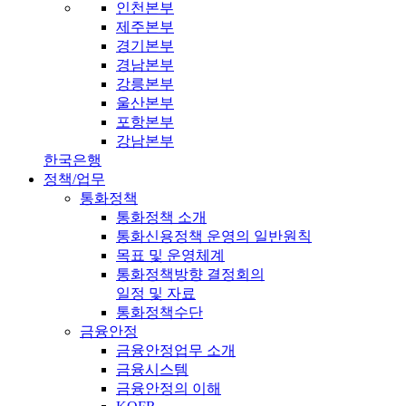
인천본부
제주본부
경기본부
경남본부
강릉본부
울산본부
포항본부
강남본부
한국은행
정책/업무
통화정책
통화정책 소개
통화신용정책 운영의 일반원칙
목표 및 운영체계
통화정책방향 결정회의
일정 및 자료
통화정책수단
금융안정
금융안정업무 소개
금융시스템
금융안정의 이해