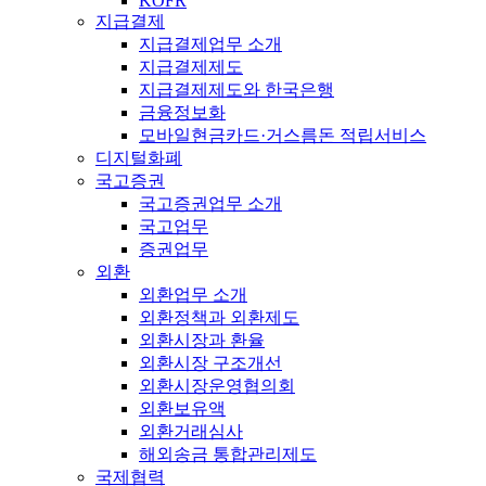
KOFR
지급결제
지급결제업무 소개
지급결제제도
지급결제제도와 한국은행
금융정보화
모바일현금카드·거스름돈 적립서비스
디지털화폐
국고증권
국고증권업무 소개
국고업무
증권업무
외환
외환업무 소개
외환정책과 외환제도
외환시장과 환율
외환시장 구조개선
외환시장운영협의회
외환보유액
외환거래심사
해외송금 통합관리제도
국제협력