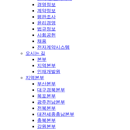
경영정보
계약정보
평판조사
윤리경영
법규정보
사회공헌
채용
전자계약시스템
오시는 길
본부
지역본부
인재개발원
지역본부
부산본부
대구경북본부
목포본부
광주전남본부
전북본부
대전세종충남본부
충북본부
강원본부