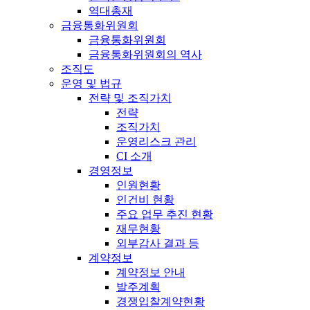
역대총재
금융통화위원회
금융통화위원회
금융통화위원회의 역사
조직도
운영 및 법규
전략 및 조직가치
전략
조직가치
운영리스크 관리
CI 소개
경영정보
인원현황
인건비 현황
주요 업무 추진 현황
재무현황
외부감사 결과 등
계약정보
계약정보 안내
발주계획
경쟁입찰계약현황