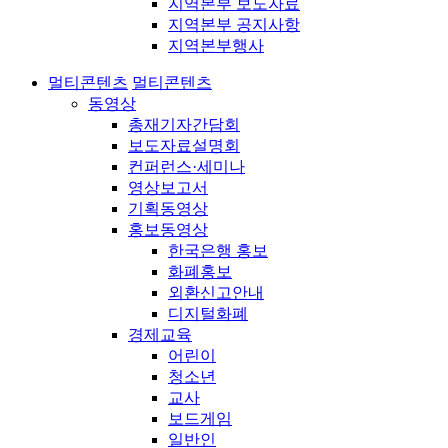
지역본부 보도자료
지역본부 공지사항
지역본부행사
멀티콘텐츠
멀티콘텐츠
동영상
총재기자간담회
보도자료설명회
컨퍼런스·세미나
영상보고서
기획동영상
홍보동영상
한국은행 홍보
화폐홍보
외환신고안내
디지털화폐
경제교육
어린이
청소년
교사
보드게임
일반인