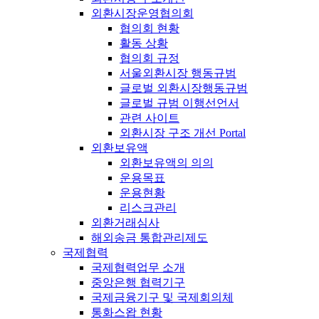
외환시장운영협의회
협의회 현황
활동 상황
협의회 규정
서울외환시장 행동규범
글로벌 외환시장행동규범
글로벌 규범 이행선언서
관련 사이트
외환시장 구조 개선 Portal
외환보유액
외환보유액의 의의
운용목표
운용현황
리스크관리
외환거래심사
해외송금 통합관리제도
국제협력
국제협력업무 소개
중앙은행 협력기구
국제금융기구 및 국제회의체
통화스왑 현황