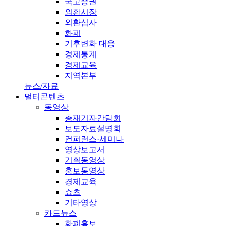
국고증권
외환시장
외환심사
화폐
기후변화 대응
경제통계
경제교육
지역본부
뉴스/자료
멀티콘텐츠
동영상
총재기자간담회
보도자료설명회
컨퍼런스·세미나
영상보고서
기획동영상
홍보동영상
경제교육
쇼츠
기타영상
카드뉴스
화폐홍보