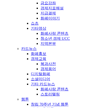
금요강좌
경제지표해설
지급결제
화폐이야기
쇼츠
기타영상
화폐사랑 콘텐츠
청소년 경제 UCC
지역본부
카드뉴스
화폐홍보
경제교육
복과사전
경제용어
디지털화폐
소셜미디어
기타 카드뉴스
화폐사랑 콘텐츠
스토리텔링
웹툰
창립 70주년 기념 웹툰