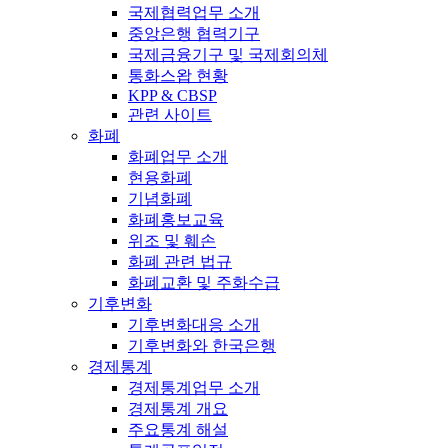
국제협력업무 소개
중앙은행 협력기구
국제금융기구 및 국제회의체
통화스왑 현황
KPP & CBSP
관련 사이트
화폐
화폐업무 소개
현용화폐
기념화폐
화폐홍보교육
위조 및 훼손
화폐 관련 법규
화폐교환 및 주화수급
기후변화
기후변화대응 소개
기후변화와 한국은행
경제통계
경제통계업무 소개
경제통계 개요
주요통계 해설