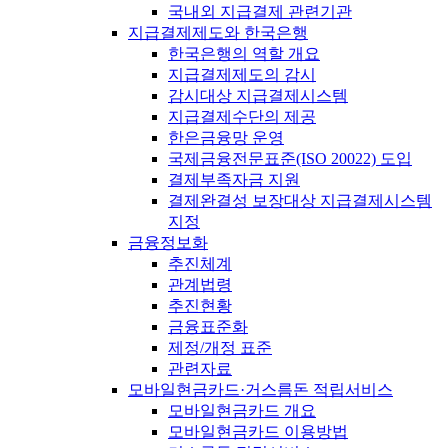
국내외 지급결제 관련기관
지급결제제도와 한국은행
한국은행의 역할 개요
지급결제제도의 감시
감시대상 지급결제시스템
지급결제수단의 제공
한은금융망 운영
국제금융전문표준(ISO 20022) 도입
결제부족자금 지원
결제완결성 보장대상 지급결제시스템
지정
금융정보화
추진체계
관계법령
추진현황
금융표준화
제정/개정 표준
관련자료
모바일현금카드·거스름돈 적립서비스
모바일현금카드 개요
모바일현금카드 이용방법