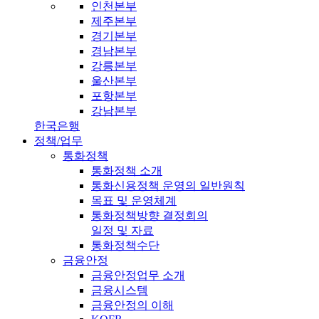
인천본부
제주본부
경기본부
경남본부
강릉본부
울산본부
포항본부
강남본부
한국은행
정책/업무
통화정책
통화정책 소개
통화신용정책 운영의 일반원칙
목표 및 운영체계
통화정책방향 결정회의
일정 및 자료
통화정책수단
금융안정
금융안정업무 소개
금융시스템
금융안정의 이해