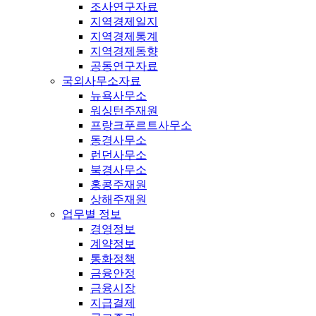
조사연구자료
지역경제일지
지역경제통계
지역경제동향
공동연구자료
국외사무소자료
뉴욕사무소
워싱턴주재원
프랑크푸르트사무소
동경사무소
런던사무소
북경사무소
홍콩주재원
상해주재원
업무별 정보
경영정보
계약정보
통화정책
금융안정
금융시장
지급결제