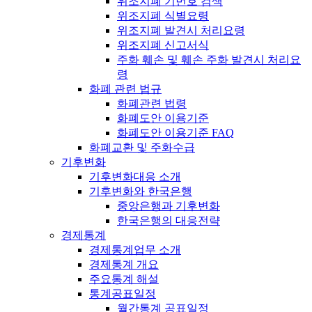
위조지폐 기번호 검색
위조지폐 식별요령
위조지폐 발견시 처리요령
위조지폐 신고서식
주화 훼손 및 훼손 주화 발견시 처리요
령
화폐 관련 법규
화폐관련 법령
화폐도안 이용기준
화폐도안 이용기준 FAQ
화폐교환 및 주화수급
기후변화
기후변화대응 소개
기후변화와 한국은행
중앙은행과 기후변화
한국은행의 대응전략
경제통계
경제통계업무 소개
경제통계 개요
주요통계 해설
통계공표일정
월간통계 공표일정