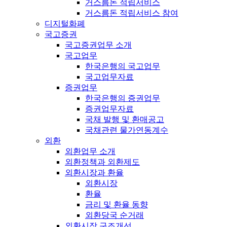
거스름돈 적립서비스
거스름돈 적립서비스 참여
디지털화폐
국고증권
국고증권업무 소개
국고업무
한국은행의 국고업무
국고업무자료
증권업무
한국은행의 증권업무
증권업무자료
국채 발행 및 환매공고
국채관련 물가연동계수
외환
외환업무 소개
외환정책과 외환제도
외환시장과 환율
외환시장
환율
금리 및 환율 동향
외환당국 순거래
외환시장 구조개선