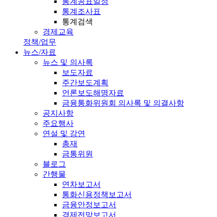
통계공표일정
통계조사표
통계검색
경제교육
정책/업무
뉴스/자료
뉴스 및 의사록
보도자료
주간보도계획
언론보도해명자료
금융통화위원회 의사록 및 의결사항
공지사항
주요행사
연설 및 강연
총재
금통위원
블로그
간행물
연차보고서
통화신용정책보고서
금융안정보고서
경제전망보고서