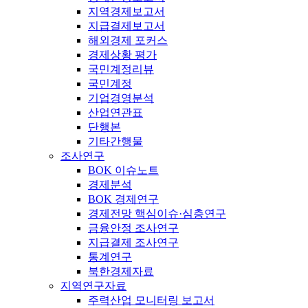
지역경제보고서
지급결제보고서
해외경제 포커스
경제상황 평가
국민계정리뷰
국민계정
기업경영분석
산업연관표
단행본
기타간행물
조사연구
BOK 이슈노트
경제분석
BOK 경제연구
경제전망 핵심이슈·심층연구
금융안정 조사연구
지급결제 조사연구
통계연구
북한경제자료
지역연구자료
주력산업 모니터링 보고서