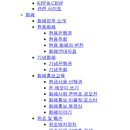
KPP & CBSP
관련 사이트
화폐
화폐업무 소개
현용화폐
현용은행권
현용주화
현용 화폐의 변천
화폐연대자료
기념화폐
기념은행권
기념주화
화폐홍보교육
현금사용 선택권
돈 깨끗이 쓰기
화폐사랑 콘텐츠 공모전
화폐홍보 리플릿/포스터
화폐홍보 동영상
화폐이야기
위조 및 훼손
위조방지장치