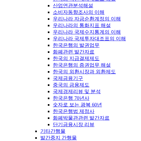
산업연관분석해설
소비자동향조사의 이해
우리나라 자금순환계정의 이해
우리나라의 통화지표 해설
우리나라 국제수지통계의 이해
우리나라 국제투자대조표의 이해
한국은행의 발권업무
화폐관련 발간자료
한국의 지급결제제도
한국은행의 증권업무 해설
한국의 외환시장과 외환제도
국제금융기구
중국의 금융제도
국제경제리뷰 및 분석
한국은행 70년사
숫자로 보는 광복 60년
한국은행법 제정사
화폐박물관관련 발간자료
단기금융시장 리뷰
기타간행물
발간중지 간행물