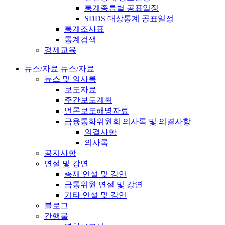
통계종류별 공표일정
SDDS 대상통계 공표일정
통계조사표
통계검색
경제교육
뉴스/자료
뉴스/자료
뉴스 및 의사록
보도자료
주간보도계획
언론보도해명자료
금융통화위원회 의사록 및 의결사항
의결사항
의사록
공지사항
연설 및 강연
총재 연설 및 강연
금통위원 연설 및 강연
기타 연설 및 강연
블로그
간행물