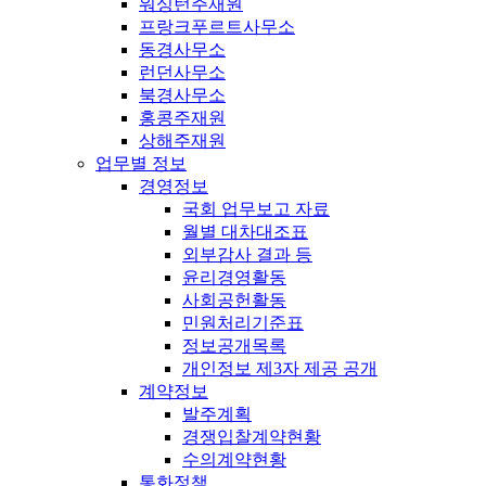
워싱턴주재원
프랑크푸르트사무소
동경사무소
런던사무소
북경사무소
홍콩주재원
상해주재원
업무별 정보
경영정보
국회 업무보고 자료
월별 대차대조표
외부감사 결과 등
윤리경영활동
사회공헌활동
민원처리기준표
정보공개목록
개인정보 제3자 제공 공개
계약정보
발주계획
경쟁입찰계약현황
수의계약현황
통화정책