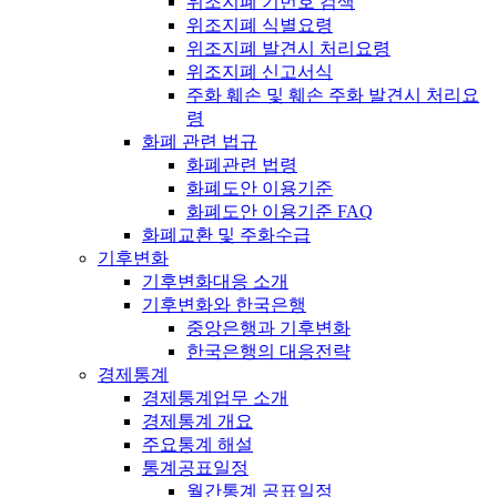
위조지폐 기번호 검색
위조지폐 식별요령
위조지폐 발견시 처리요령
위조지폐 신고서식
주화 훼손 및 훼손 주화 발견시 처리요
령
화폐 관련 법규
화폐관련 법령
화폐도안 이용기준
화폐도안 이용기준 FAQ
화폐교환 및 주화수급
기후변화
기후변화대응 소개
기후변화와 한국은행
중앙은행과 기후변화
한국은행의 대응전략
경제통계
경제통계업무 소개
경제통계 개요
주요통계 해설
통계공표일정
월간통계 공표일정