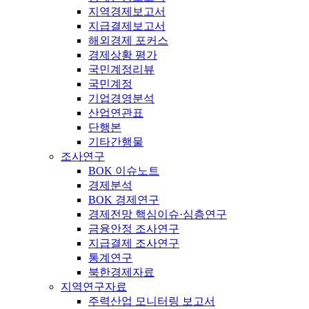
지역경제보고서
지급결제보고서
해외경제 포커스
경제상황 평가
국민계정리뷰
국민계정
기업경영분석
산업연관표
단행본
기타간행물
조사연구
BOK 이슈노트
경제분석
BOK 경제연구
경제전망 핵심이슈·심층연구
금융안정 조사연구
지급결제 조사연구
통계연구
북한경제자료
지역연구자료
주력산업 모니터링 보고서