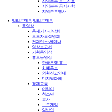
지역본부 보도자료
지역본부 공지사항
지역본부행사
멀티콘텐츠
멀티콘텐츠
동영상
총재기자간담회
보도자료설명회
컨퍼런스·세미나
영상보고서
기획동영상
홍보동영상
한국은행 홍보
화폐홍보
외환신고안내
디지털화폐
경제교육
어린이
청소년
교사
보드게임
일반인