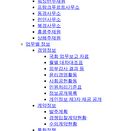
워싱턴주재원
프랑크푸르트사무소
동경사무소
런던사무소
북경사무소
홍콩주재원
상해주재원
업무별 정보
경영정보
국회 업무보고 자료
월별 대차대조표
외부감사 결과 등
윤리경영활동
사회공헌활동
민원처리기준표
정보공개목록
개인정보 제3자 제공 공개
계약정보
발주계획
경쟁입찰계약현황
수의계약현황
통화정책