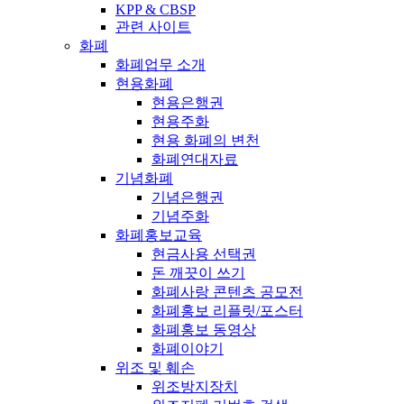
KPP & CBSP
관련 사이트
화폐
화폐업무 소개
현용화폐
현용은행권
현용주화
현용 화폐의 변천
화폐연대자료
기념화폐
기념은행권
기념주화
화폐홍보교육
현금사용 선택권
돈 깨끗이 쓰기
화폐사랑 콘텐츠 공모전
화폐홍보 리플릿/포스터
화폐홍보 동영상
화폐이야기
위조 및 훼손
위조방지장치