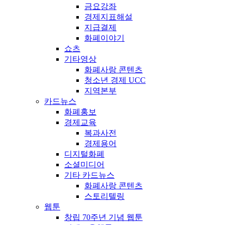
금요강좌
경제지표해설
지급결제
화폐이야기
쇼츠
기타영상
화폐사랑 콘텐츠
청소년 경제 UCC
지역본부
카드뉴스
화폐홍보
경제교육
복과사전
경제용어
디지털화폐
소셜미디어
기타 카드뉴스
화폐사랑 콘텐츠
스토리텔링
웹툰
창립 70주년 기념 웹툰