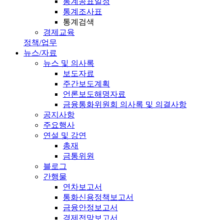
통계공표일정
통계조사표
통계검색
경제교육
정책/업무
뉴스/자료
뉴스 및 의사록
보도자료
주간보도계획
언론보도해명자료
금융통화위원회 의사록 및 의결사항
공지사항
주요행사
연설 및 강연
총재
금통위원
블로그
간행물
연차보고서
통화신용정책보고서
금융안정보고서
경제전망보고서