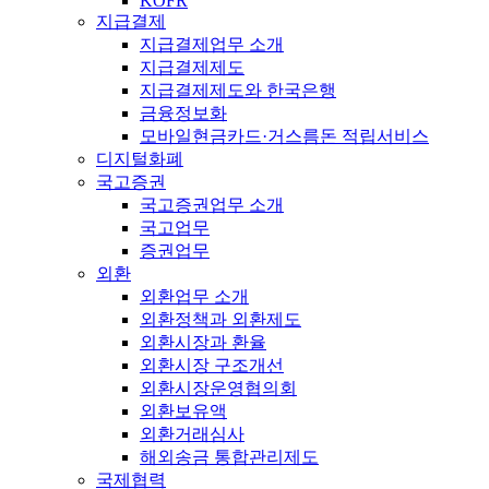
KOFR
지급결제
지급결제업무 소개
지급결제제도
지급결제제도와 한국은행
금융정보화
모바일현금카드·거스름돈 적립서비스
디지털화폐
국고증권
국고증권업무 소개
국고업무
증권업무
외환
외환업무 소개
외환정책과 외환제도
외환시장과 환율
외환시장 구조개선
외환시장운영협의회
외환보유액
외환거래심사
해외송금 통합관리제도
국제협력