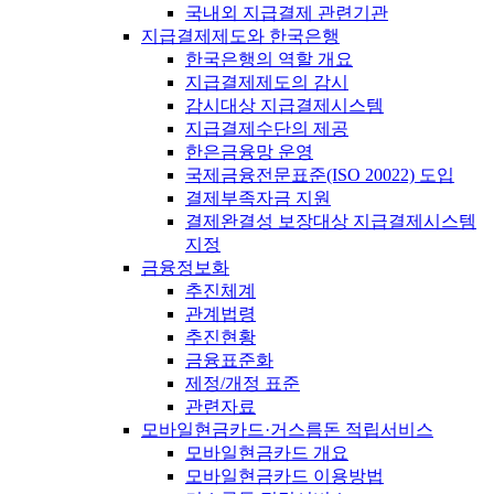
국내외 지급결제 관련기관
지급결제제도와 한국은행
한국은행의 역할 개요
지급결제제도의 감시
감시대상 지급결제시스템
지급결제수단의 제공
한은금융망 운영
국제금융전문표준(ISO 20022) 도입
결제부족자금 지원
결제완결성 보장대상 지급결제시스템
지정
금융정보화
추진체계
관계법령
추진현황
금융표준화
제정/개정 표준
관련자료
모바일현금카드·거스름돈 적립서비스
모바일현금카드 개요
모바일현금카드 이용방법