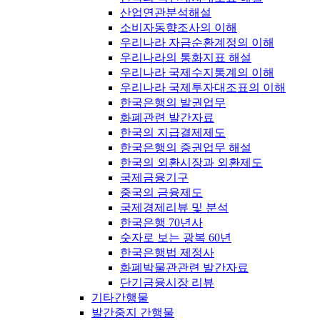
산업연관분석해설
소비자동향조사의 이해
우리나라 자금순환계정의 이해
우리나라의 통화지표 해설
우리나라 국제수지통계의 이해
우리나라 국제투자대조표의 이해
한국은행의 발권업무
화폐관련 발간자료
한국의 지급결제제도
한국은행의 증권업무 해설
한국의 외환시장과 외환제도
국제금융기구
중국의 금융제도
국제경제리뷰 및 분석
한국은행 70년사
숫자로 보는 광복 60년
한국은행법 제정사
화폐박물관관련 발간자료
단기금융시장 리뷰
기타간행물
발간중지 간행물