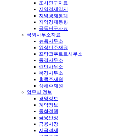
조사연구자료
지역경제일지
지역경제통계
지역경제동향
공동연구자료
국외사무소자료
뉴욕사무소
워싱턴주재원
프랑크푸르트사무소
동경사무소
런던사무소
북경사무소
홍콩주재원
상해주재원
업무별 정보
경영정보
계약정보
통화정책
금융안정
금융시장
지급결제