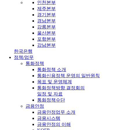
인천본부
제주본부
경기본부
경남본부
강릉본부
울산본부
포항본부
강남본부
한국은행
정책/업무
통화정책
통화정책 소개
통화신용정책 운영의 일반원칙
목표 및 운영체계
통화정책방향 결정회의
일정 및 자료
통화정책수단
금융안정
금융안정업무 소개
금융시스템
금융안정의 이해