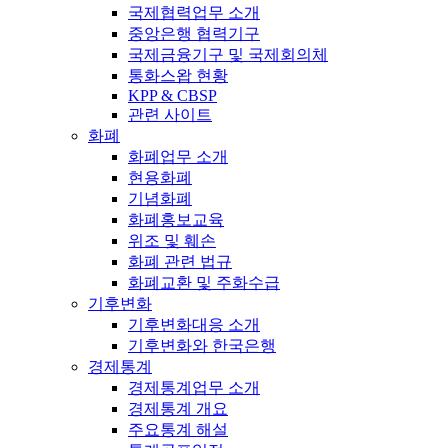
국제협력업무 소개
중앙은행 협력기구
국제금융기구 및 국제회의체
통화스왑 현황
KPP & CBSP
관련 사이트
화폐
화폐업무 소개
현용화폐
기념화폐
화폐홍보교육
위조 및 훼손
화폐 관련 법규
화폐교환 및 주화수급
기후변화
기후변화대응 소개
기후변화와 한국은행
경제통계
경제통계업무 소개
경제통계 개요
주요통계 해설