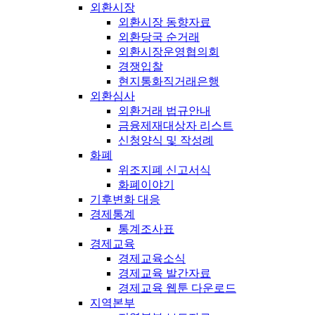
외환시장
외환시장 동향자료
외환당국 순거래
외환시장운영협의회
경쟁입찰
현지통화직거래은행
외환심사
외환거래 법규안내
금융제재대상자 리스트
신청양식 및 작성례
화폐
위조지폐 신고서식
화폐이야기
기후변화 대응
경제통계
통계조사표
경제교육
경제교육소식
경제교육 발간자료
경제교육 웹툰 다운로드
지역본부