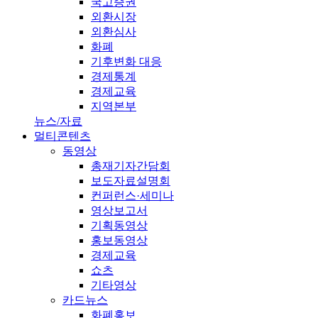
국고증권
외환시장
외환심사
화폐
기후변화 대응
경제통계
경제교육
지역본부
뉴스/자료
멀티콘텐츠
동영상
총재기자간담회
보도자료설명회
컨퍼런스·세미나
영상보고서
기획동영상
홍보동영상
경제교육
쇼츠
기타영상
카드뉴스
화폐홍보