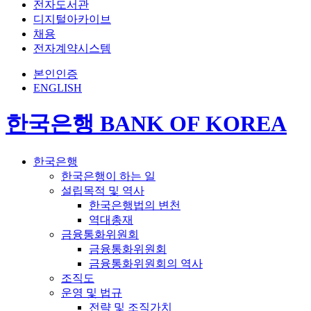
전자도서관
디지털아카이브
채용
전자계약시스템
본인인증
ENGLISH
한국은행 BANK OF KOREA
한국은행
한국은행이 하는 일
설립목적 및 역사
한국은행법의 변천
역대총재
금융통화위원회
금융통화위원회
금융통화위원회의 역사
조직도
운영 및 법규
전략 및 조직가치