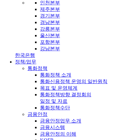
인천본부
제주본부
경기본부
경남본부
강릉본부
울산본부
포항본부
강남본부
한국은행
정책/업무
통화정책
통화정책 소개
통화신용정책 운영의 일반원칙
목표 및 운영체계
통화정책방향 결정회의
일정 및 자료
통화정책수단
금융안정
금융안정업무 소개
금융시스템
금융안정의 이해