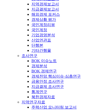
지역경제보고서
지급결제보고서
해외경제 포커스
경제상황 평가
국민계정리뷰
국민계정
기업경영분석
산업연관표
단행본
기타간행물
조사연구
BOK 이슈노트
경제분석
BOK 경제연구
경제전망 핵심이슈·심층연구
금융안정 조사연구
지급결제 조사연구
통계연구
북한경제자료
지역연구자료
주력산업 모니터링 보고서