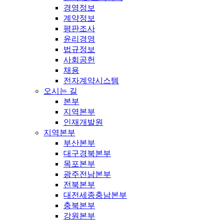
경영정보
계약정보
평판조사
윤리경영
법규정보
사회공헌
채용
전자계약시스템
오시는 길
본부
지역본부
인재개발원
지역본부
부산본부
대구경북본부
목포본부
광주전남본부
전북본부
대전세종충남본부
충북본부
강원본부