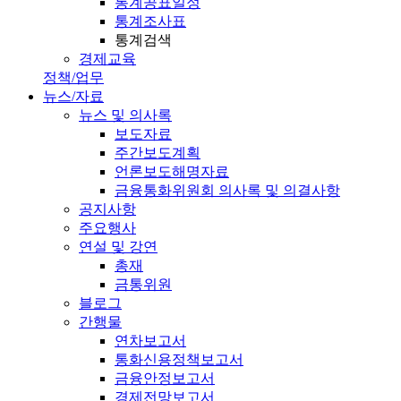
통계공표일정
통계조사표
통계검색
경제교육
정책/업무
뉴스/자료
뉴스 및 의사록
보도자료
주간보도계획
언론보도해명자료
금융통화위원회 의사록 및 의결사항
공지사항
주요행사
연설 및 강연
총재
금통위원
블로그
간행물
연차보고서
통화신용정책보고서
금융안정보고서
경제전망보고서