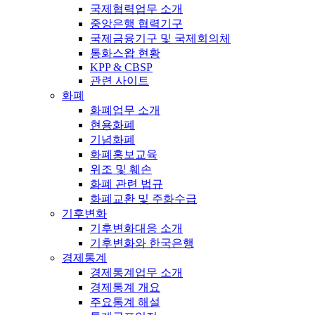
국제협력업무 소개
중앙은행 협력기구
국제금융기구 및 국제회의체
통화스왑 현황
KPP & CBSP
관련 사이트
화폐
화폐업무 소개
현용화폐
기념화폐
화폐홍보교육
위조 및 훼손
화폐 관련 법규
화폐교환 및 주화수급
기후변화
기후변화대응 소개
기후변화와 한국은행
경제통계
경제통계업무 소개
경제통계 개요
주요통계 해설