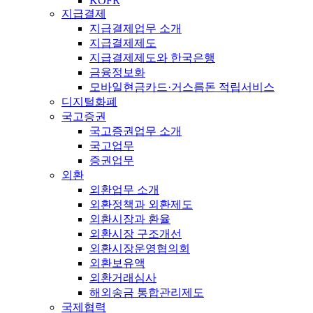
KOFR
지급결제
지급결제업무 소개
지급결제제도
지급결제제도와 한국은행
금융정보화
모바일현금카드·거스름돈 적립서비스
디지털화폐
국고증권
국고증권업무 소개
국고업무
증권업무
외환
외환업무 소개
외환정책과 외환제도
외환시장과 환율
외환시장 구조개선
외환시장운영협의회
외환보유액
외환거래심사
해외송금 통합관리제도
국제협력