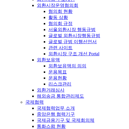
외환시장운영협의회
협의회 현황
활동 상황
협의회 규정
서울외환시장 행동규범
글로벌 외환시장행동규범
글로벌 규범 이행선언서
관련 사이트
외환시장 구조 개선 Portal
외환보유액
외환보유액의 의의
운용목표
운용현황
리스크관리
외환거래심사
해외송금 통합관리제도
국제협력
국제협력업무 소개
중앙은행 협력기구
국제금융기구 및 국제회의체
통화스왑 현황