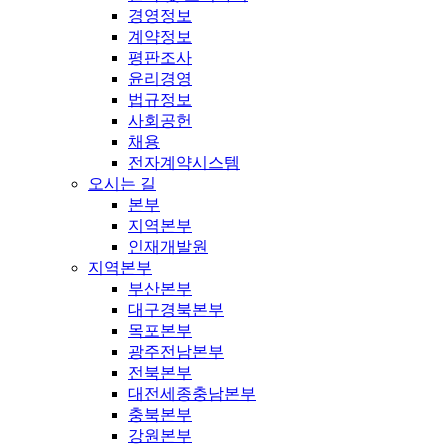
경영정보
계약정보
평판조사
윤리경영
법규정보
사회공헌
채용
전자계약시스템
오시는 길
본부
지역본부
인재개발원
지역본부
부산본부
대구경북본부
목포본부
광주전남본부
전북본부
대전세종충남본부
충북본부
강원본부