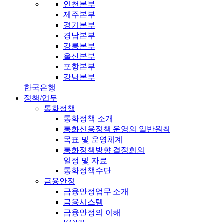
인천본부
제주본부
경기본부
경남본부
강릉본부
울산본부
포항본부
강남본부
한국은행
정책/업무
통화정책
통화정책 소개
통화신용정책 운영의 일반원칙
목표 및 운영체계
통화정책방향 결정회의
일정 및 자료
통화정책수단
금융안정
금융안정업무 소개
금융시스템
금융안정의 이해