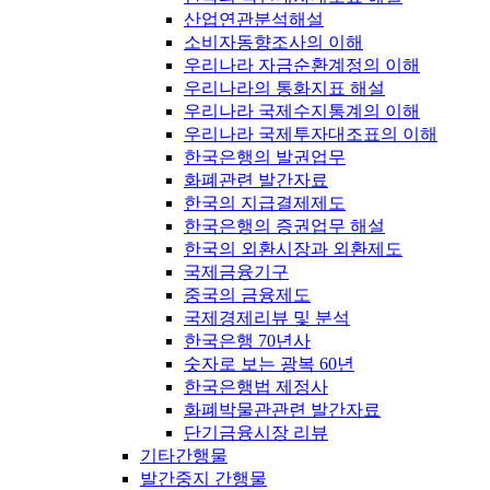
산업연관분석해설
소비자동향조사의 이해
우리나라 자금순환계정의 이해
우리나라의 통화지표 해설
우리나라 국제수지통계의 이해
우리나라 국제투자대조표의 이해
한국은행의 발권업무
화폐관련 발간자료
한국의 지급결제제도
한국은행의 증권업무 해설
한국의 외환시장과 외환제도
국제금융기구
중국의 금융제도
국제경제리뷰 및 분석
한국은행 70년사
숫자로 보는 광복 60년
한국은행법 제정사
화폐박물관관련 발간자료
단기금융시장 리뷰
기타간행물
발간중지 간행물