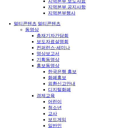
지역본부 보도자료
지역본부 공지사항
지역본부행사
멀티콘텐츠
멀티콘텐츠
동영상
총재기자간담회
보도자료설명회
컨퍼런스·세미나
영상보고서
기획동영상
홍보동영상
한국은행 홍보
화폐홍보
외환신고안내
디지털화폐
경제교육
어린이
청소년
교사
보드게임
일반인