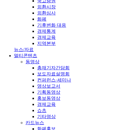
국고증권
외환시장
외환심사
화폐
기후변화 대응
경제통계
경제교육
지역본부
뉴스/자료
멀티콘텐츠
동영상
총재기자간담회
보도자료설명회
컨퍼런스·세미나
영상보고서
기획동영상
홍보동영상
경제교육
쇼츠
기타영상
카드뉴스
화폐홍보