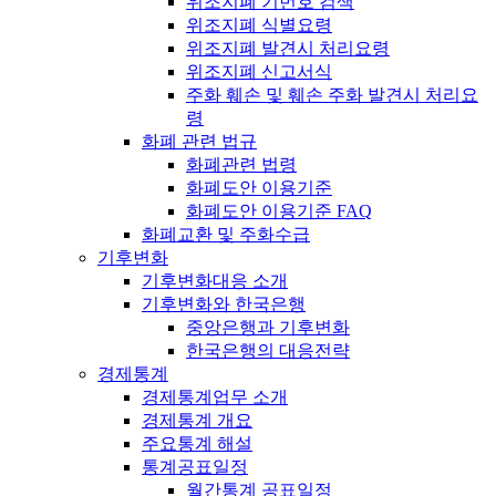
위조지폐 기번호 검색
위조지폐 식별요령
위조지폐 발견시 처리요령
위조지폐 신고서식
주화 훼손 및 훼손 주화 발견시 처리요
령
화폐 관련 법규
화폐관련 법령
화폐도안 이용기준
화폐도안 이용기준 FAQ
화폐교환 및 주화수급
기후변화
기후변화대응 소개
기후변화와 한국은행
중앙은행과 기후변화
한국은행의 대응전략
경제통계
경제통계업무 소개
경제통계 개요
주요통계 해설
통계공표일정
월간통계 공표일정