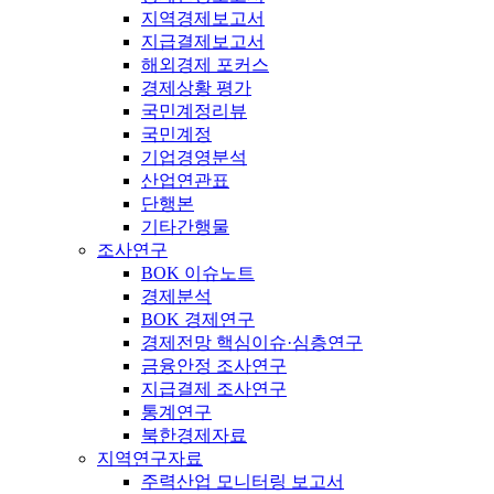
지역경제보고서
지급결제보고서
해외경제 포커스
경제상황 평가
국민계정리뷰
국민계정
기업경영분석
산업연관표
단행본
기타간행물
조사연구
BOK 이슈노트
경제분석
BOK 경제연구
경제전망 핵심이슈·심층연구
금융안정 조사연구
지급결제 조사연구
통계연구
북한경제자료
지역연구자료
주력산업 모니터링 보고서