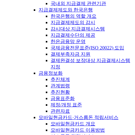
국내외 지급결제 관련기관
지급결제제도와 한국은행
한국은행의 역할 개요
지급결제제도의 감시
감시대상 지급결제시스템
지급결제수단의 제공
한은금융망 운영
국제금융전문표준(ISO 20022) 도입
결제부족자금 지원
결제완결성 보장대상 지급결제시스템
지정
금융정보화
추진체계
관계법령
추진현황
금융표준화
제정/개정 표준
관련자료
모바일현금카드·거스름돈 적립서비스
모바일현금카드 개요
모바일현금카드 이용방법