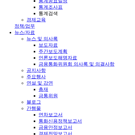
통계공표일정
통계조사표
통계검색
경제교육
정책/업무
뉴스/자료
뉴스 및 의사록
보도자료
주간보도계획
언론보도해명자료
금융통화위원회 의사록 및 의결사항
공지사항
주요행사
연설 및 강연
총재
금통위원
블로그
간행물
연차보고서
통화신용정책보고서
금융안정보고서
경제전망보고서