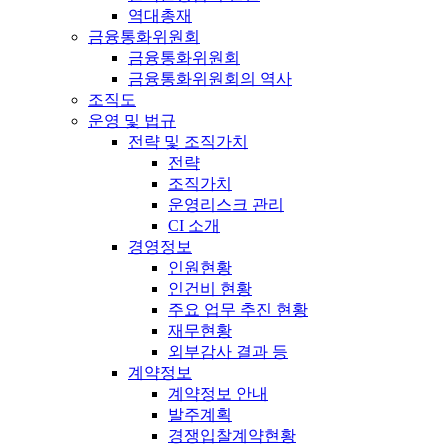
역대총재
금융통화위원회
금융통화위원회
금융통화위원회의 역사
조직도
운영 및 법규
전략 및 조직가치
전략
조직가치
운영리스크 관리
CI 소개
경영정보
인원현황
인건비 현황
주요 업무 추진 현황
재무현황
외부감사 결과 등
계약정보
계약정보 안내
발주계획
경쟁입찰계약현황