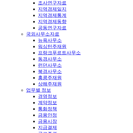
조사연구자료
지역경제일지
지역경제통계
지역경제동향
공동연구자료
국외사무소자료
뉴욕사무소
워싱턴주재원
프랑크푸르트사무소
동경사무소
런던사무소
북경사무소
홍콩주재원
상해주재원
업무별 정보
경영정보
계약정보
통화정책
금융안정
금융시장
지급결제