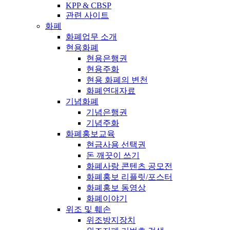
KPP & CBSP
관련 사이트
화폐
화폐업무 소개
현용화폐
현용은행권
현용주화
현용 화폐의 변천
화폐연대자료
기념화폐
기념은행권
기념주화
화폐홍보교육
현금사용 선택권
돈 깨끗이 쓰기
화폐사랑 콘텐츠 공모전
화폐홍보 리플릿/포스터
화폐홍보 동영상
화폐이야기
위조 및 훼손
위조방지장치