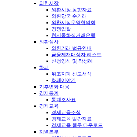
외환시장
외환시장 동향자료
외환당국 순거래
외환시장운영협의회
경쟁입찰
현지통화직거래은행
외환심사
외환거래 법규안내
금융제재대상자 리스트
신청양식 및 작성례
화폐
위조지폐 신고서식
화폐이야기
기후변화 대응
경제통계
통계조사표
경제교육
경제교육소식
경제교육 발간자료
경제교육 웹툰 다운로드
지역본부