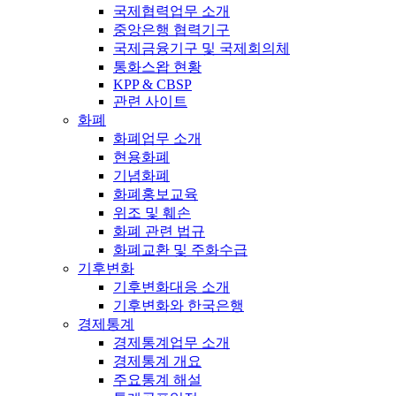
국제협력업무 소개
중앙은행 협력기구
국제금융기구 및 국제회의체
통화스왑 현황
KPP & CBSP
관련 사이트
화폐
화폐업무 소개
현용화폐
기념화폐
화폐홍보교육
위조 및 훼손
화폐 관련 법규
화폐교환 및 주화수급
기후변화
기후변화대응 소개
기후변화와 한국은행
경제통계
경제통계업무 소개
경제통계 개요
주요통계 해설