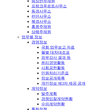
워싱턴주재원
프랑크푸르트사무소
동경사무소
런던사무소
북경사무소
홍콩주재원
상해주재원
업무별 정보
경영정보
국회 업무보고 자료
월별 대차대조표
외부감사 결과 등
윤리경영활동
사회공헌활동
민원처리기준표
정보공개목록
개인정보 제3자 제공 공개
계약정보
발주계획
경쟁입찰계약현황
수의계약현황
통화정책