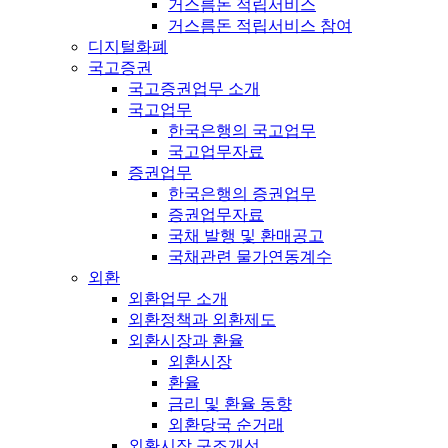
거스름돈 적립서비스
거스름돈 적립서비스 참여
디지털화폐
국고증권
국고증권업무 소개
국고업무
한국은행의 국고업무
국고업무자료
증권업무
한국은행의 증권업무
증권업무자료
국채 발행 및 환매공고
국채관련 물가연동계수
외환
외환업무 소개
외환정책과 외환제도
외환시장과 환율
외환시장
환율
금리 및 환율 동향
외환당국 순거래
외환시장 구조개선