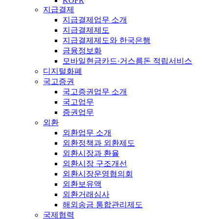
KOFR
지급결제
지급결제업무 소개
지급결제제도
지급결제제도와 한국은행
금융정보화
모바일현금카드·거스름돈 적립서비스
디지털화폐
국고증권
국고증권업무 소개
국고업무
증권업무
외환
외환업무 소개
외환정책과 외환제도
외환시장과 환율
외환시장 구조개선
외환시장운영협의회
외환보유액
외환거래심사
해외송금 통합관리제도
국제협력