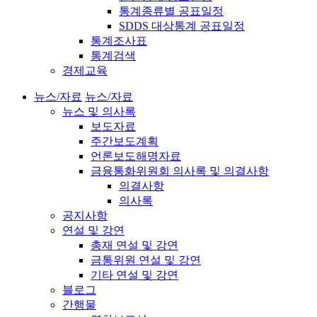
통계종류별 공표일정
SDDS 대상통계 공표일정
통계조사표
통계검색
경제교육
뉴스/자료
뉴스/자료
뉴스 및 의사록
보도자료
주간보도계획
언론보도해명자료
금융통화위원회 의사록 및 의결사항
의결사항
의사록
공지사항
연설 및 강연
총재 연설 및 강연
금통위원 연설 및 강연
기타 연설 및 강연
블로그
간행물