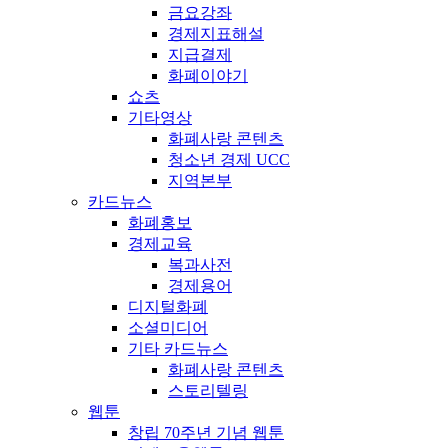
금요강좌
경제지표해설
지급결제
화폐이야기
쇼츠
기타영상
화폐사랑 콘텐츠
청소년 경제 UCC
지역본부
카드뉴스
화폐홍보
경제교육
복과사전
경제용어
디지털화폐
소셜미디어
기타 카드뉴스
화폐사랑 콘텐츠
스토리텔링
웹툰
창립 70주년 기념 웹툰