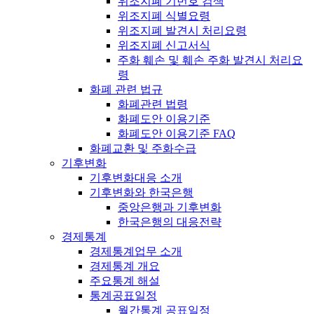
위조지폐 기번호 검색
위조지폐 식별요령
위조지폐 발견시 처리요령
위조지폐 신고서식
주화 훼손 및 훼손 주화 발견시 처리요
령
화폐 관련 법규
화폐관련 법령
화폐도안 이용기준
화폐도안 이용기준 FAQ
화폐교환 및 주화수급
기후변화
기후변화대응 소개
기후변화와 한국은행
중앙은행과 기후변화
한국은행의 대응전략
경제통계
경제통계업무 소개
경제통계 개요
주요통계 해설
통계공표일정
월간통계 공표일정