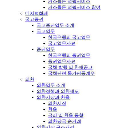
거스름돈 적립서비스
거스름돈 적립서비스 참여
디지털화폐
국고증권
국고증권업무 소개
국고업무
한국은행의 국고업무
국고업무자료
증권업무
한국은행의 증권업무
증권업무자료
국채 발행 및 환매공고
국채관련 물가연동계수
외환
외환업무 소개
외환정책과 외환제도
외환시장과 환율
외환시장
환율
금리 및 환율 동향
외환당국 순거래
외환시장 구조개선