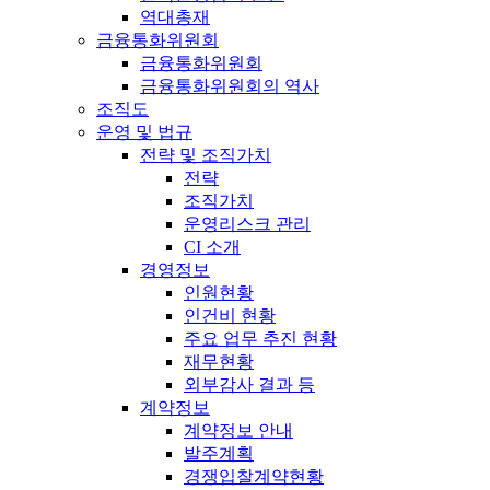
역대총재
금융통화위원회
금융통화위원회
금융통화위원회의 역사
조직도
운영 및 법규
전략 및 조직가치
전략
조직가치
운영리스크 관리
CI 소개
경영정보
인원현황
인건비 현황
주요 업무 추진 현황
재무현황
외부감사 결과 등
계약정보
계약정보 안내
발주계획
경쟁입찰계약현황