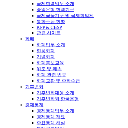
국제협력업무 소개
중앙은행 협력기구
국제금융기구 및 국제회의체
통화스왑 현황
KPP & CBSP
관련 사이트
화폐
화폐업무 소개
현용화폐
기념화폐
화폐홍보교육
위조 및 훼손
화폐 관련 법규
화폐교환 및 주화수급
기후변화
기후변화대응 소개
기후변화와 한국은행
경제통계
경제통계업무 소개
경제통계 개요
주요통계 해설