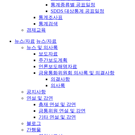
통계종류별 공표일정
SDDS 대상통계 공표일정
통계조사표
통계검색
경제교육
뉴스/자료
뉴스/자료
뉴스 및 의사록
보도자료
주간보도계획
언론보도해명자료
금융통화위원회 의사록 및 의결사항
의결사항
의사록
공지사항
연설 및 강연
총재 연설 및 강연
금통위원 연설 및 강연
기타 연설 및 강연
블로그
간행물