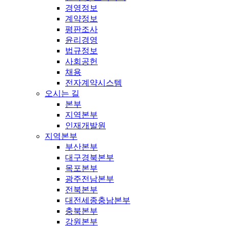
경영정보
계약정보
평판조사
윤리경영
법규정보
사회공헌
채용
전자계약시스템
오시는 길
본부
지역본부
인재개발원
지역본부
부산본부
대구경북본부
목포본부
광주전남본부
전북본부
대전세종충남본부
충북본부
강원본부