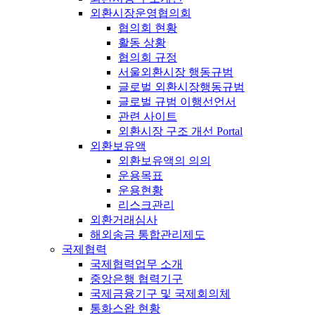
외환시장운영협의회
협의회 현황
활동 상황
협의회 규정
서울외환시장 행동규범
글로벌 외환시장행동규범
글로벌 규범 이행선언서
관련 사이트
외환시장 구조 개선 Portal
외환보유액
외환보유액의 의의
운용목표
운용현황
리스크관리
외환거래심사
해외송금 통합관리제도
국제협력
국제협력업무 소개
중앙은행 협력기구
국제금융기구 및 국제회의체
통화스왑 현황