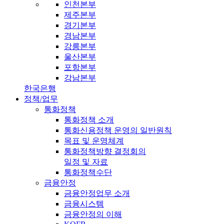
인천본부
제주본부
경기본부
경남본부
강릉본부
울산본부
포항본부
강남본부
한국은행
정책/업무
통화정책
통화정책 소개
통화신용정책 운영의 일반원칙
목표 및 운영체계
통화정책방향 결정회의
일정 및 자료
통화정책수단
금융안정
금융안정업무 소개
금융시스템
금융안정의 이해