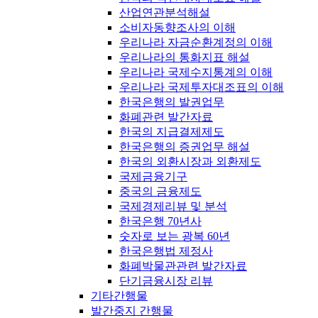
산업연관분석해설
소비자동향조사의 이해
우리나라 자금순환계정의 이해
우리나라의 통화지표 해설
우리나라 국제수지통계의 이해
우리나라 국제투자대조표의 이해
한국은행의 발권업무
화폐관련 발간자료
한국의 지급결제제도
한국은행의 증권업무 해설
한국의 외환시장과 외환제도
국제금융기구
중국의 금융제도
국제경제리뷰 및 분석
한국은행 70년사
숫자로 보는 광복 60년
한국은행법 제정사
화폐박물관관련 발간자료
단기금융시장 리뷰
기타간행물
발간중지 간행물