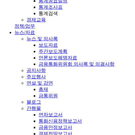
통계공표일정
통계조사표
통계검색
경제교육
정책/업무
뉴스/자료
뉴스 및 의사록
보도자료
주간보도계획
언론보도해명자료
금융통화위원회 의사록 및 의결사항
공지사항
주요행사
연설 및 강연
총재
금통위원
블로그
간행물
연차보고서
통화신용정책보고서
금융안정보고서
경제전망보고서