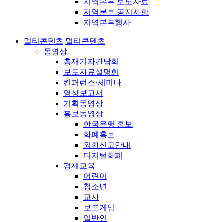
지역본부 보도자료
지역본부 공지사항
지역본부행사
멀티콘텐츠
멀티콘텐츠
동영상
총재기자간담회
보도자료설명회
컨퍼런스·세미나
영상보고서
기획동영상
홍보동영상
한국은행 홍보
화폐홍보
외환신고안내
디지털화폐
경제교육
어린이
청소년
교사
보드게임
일반인