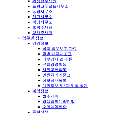
워싱턴주재원
프랑크푸르트사무소
동경사무소
런던사무소
북경사무소
홍콩주재원
상해주재원
업무별 정보
경영정보
국회 업무보고 자료
월별 대차대조표
외부감사 결과 등
윤리경영활동
사회공헌활동
민원처리기준표
정보공개목록
개인정보 제3자 제공 공개
계약정보
발주계획
경쟁입찰계약현황
수의계약현황
통화정책