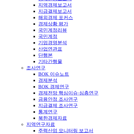
지역경제보고서
지급결제보고서
해외경제 포커스
경제상황 평가
국민계정리뷰
국민계정
기업경영분석
산업연관표
단행본
기타간행물
조사연구
BOK 이슈노트
경제분석
BOK 경제연구
경제전망 핵심이슈·심층연구
금융안정 조사연구
지급결제 조사연구
통계연구
북한경제자료
지역연구자료
주력산업 모니터링 보고서