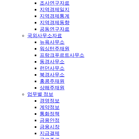
조사연구자료
지역경제일지
지역경제통계
지역경제동향
공동연구자료
국외사무소자료
뉴욕사무소
워싱턴주재원
프랑크푸르트사무소
동경사무소
런던사무소
북경사무소
홍콩주재원
상해주재원
업무별 정보
경영정보
계약정보
통화정책
금융안정
금융시장
지급결제