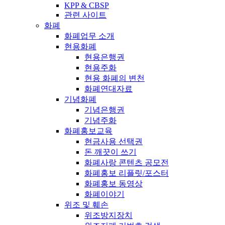
KPP & CBSP
관련 사이트
화폐
화폐업무 소개
현용화폐
현용은행권
현용주화
현용 화폐의 변천
화폐연대자료
기념화폐
기념은행권
기념주화
화폐홍보교육
현금사용 선택권
돈 깨끗이 쓰기
화폐사랑 콘텐츠 공모전
화폐홍보 리플릿/포스터
화폐홍보 동영상
화폐이야기
위조 및 훼손
위조방지장치