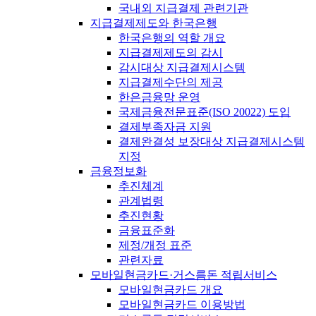
국내외 지급결제 관련기관
지급결제제도와 한국은행
한국은행의 역할 개요
지급결제제도의 감시
감시대상 지급결제시스템
지급결제수단의 제공
한은금융망 운영
국제금융전문표준(ISO 20022) 도입
결제부족자금 지원
결제완결성 보장대상 지급결제시스템
지정
금융정보화
추진체계
관계법령
추진현황
금융표준화
제정/개정 표준
관련자료
모바일현금카드·거스름돈 적립서비스
모바일현금카드 개요
모바일현금카드 이용방법