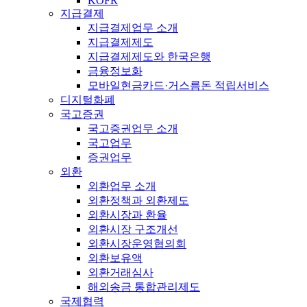
KOFR
지급결제
지급결제업무 소개
지급결제제도
지급결제제도와 한국은행
금융정보화
모바일현금카드·거스름돈 적립서비스
디지털화폐
국고증권
국고증권업무 소개
국고업무
증권업무
외환
외환업무 소개
외환정책과 외환제도
외환시장과 환율
외환시장 구조개선
외환시장운영협의회
외환보유액
외환거래심사
해외송금 통합관리제도
국제협력