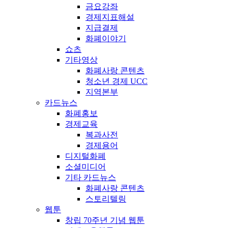
금요강좌
경제지표해설
지급결제
화폐이야기
쇼츠
기타영상
화폐사랑 콘텐츠
청소년 경제 UCC
지역본부
카드뉴스
화폐홍보
경제교육
복과사전
경제용어
디지털화폐
소셜미디어
기타 카드뉴스
화폐사랑 콘텐츠
스토리텔링
웹툰
창립 70주년 기념 웹툰