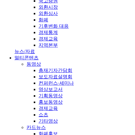
국고증권
외환시장
외환심사
화폐
기후변화 대응
경제통계
경제교육
지역본부
뉴스/자료
멀티콘텐츠
동영상
총재기자간담회
보도자료설명회
컨퍼런스·세미나
영상보고서
기획동영상
홍보동영상
경제교육
쇼츠
기타영상
카드뉴스
화폐홍보