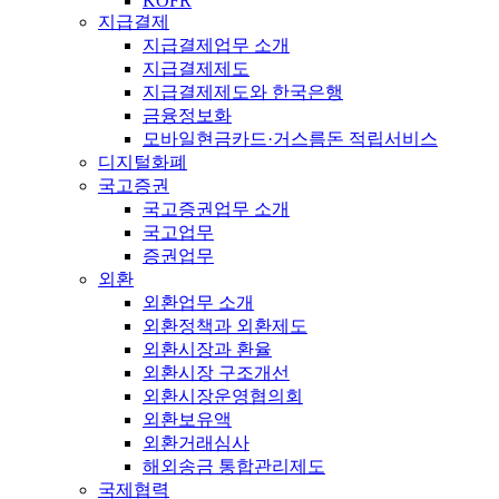
KOFR
지급결제
지급결제업무 소개
지급결제제도
지급결제제도와 한국은행
금융정보화
모바일현금카드·거스름돈 적립서비스
디지털화폐
국고증권
국고증권업무 소개
국고업무
증권업무
외환
외환업무 소개
외환정책과 외환제도
외환시장과 환율
외환시장 구조개선
외환시장운영협의회
외환보유액
외환거래심사
해외송금 통합관리제도
국제협력