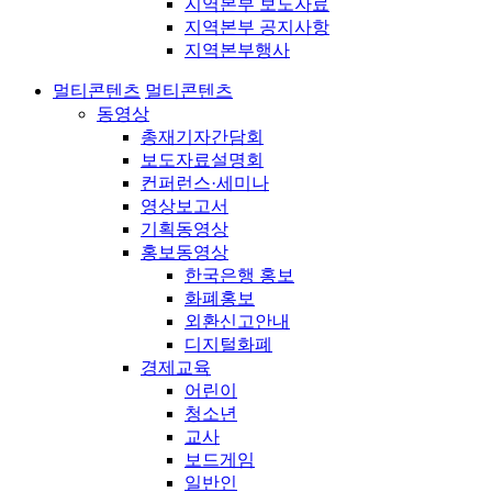
지역본부 보도자료
지역본부 공지사항
지역본부행사
멀티콘텐츠
멀티콘텐츠
동영상
총재기자간담회
보도자료설명회
컨퍼런스·세미나
영상보고서
기획동영상
홍보동영상
한국은행 홍보
화폐홍보
외환신고안내
디지털화폐
경제교육
어린이
청소년
교사
보드게임
일반인