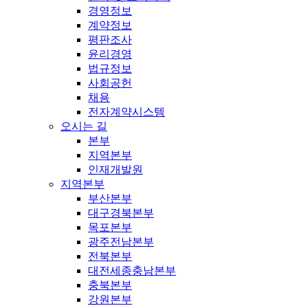
경영정보
계약정보
평판조사
윤리경영
법규정보
사회공헌
채용
전자계약시스템
오시는 길
본부
지역본부
인재개발원
지역본부
부산본부
대구경북본부
목포본부
광주전남본부
전북본부
대전세종충남본부
충북본부
강원본부