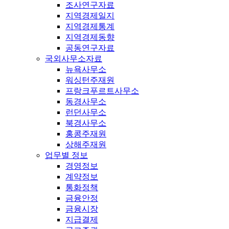
조사연구자료
지역경제일지
지역경제통계
지역경제동향
공동연구자료
국외사무소자료
뉴욕사무소
워싱턴주재원
프랑크푸르트사무소
동경사무소
런던사무소
북경사무소
홍콩주재원
상해주재원
업무별 정보
경영정보
계약정보
통화정책
금융안정
금융시장
지급결제