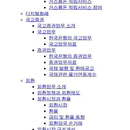
거스름돈 적립서비스
거스름돈 적립서비스 참여
디지털화폐
국고증권
국고증권업무 소개
국고업무
한국은행의 국고업무
국고업무자료
증권업무
한국은행의 증권업무
증권업무자료
국채 발행 및 환매공고
국채관련 물가연동계수
외환
외환업무 소개
외환정책과 외환제도
외환시장과 환율
외환시장
환율
금리 및 환율 동향
외환당국 순거래
외환시장 구조개선