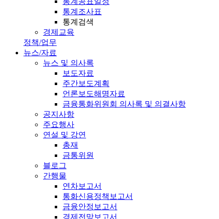
통계공표일정
통계조사표
통계검색
경제교육
정책/업무
뉴스/자료
뉴스 및 의사록
보도자료
주간보도계획
언론보도해명자료
금융통화위원회 의사록 및 의결사항
공지사항
주요행사
연설 및 강연
총재
금통위원
블로그
간행물
연차보고서
통화신용정책보고서
금융안정보고서
경제전망보고서