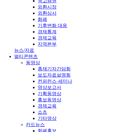
국고증권
외환시장
외환심사
화폐
기후변화 대응
경제통계
경제교육
지역본부
뉴스/자료
멀티콘텐츠
동영상
총재기자간담회
보도자료설명회
컨퍼런스·세미나
영상보고서
기획동영상
홍보동영상
경제교육
쇼츠
기타영상
카드뉴스
화폐홍보