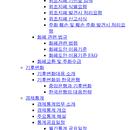
위조지폐 기번호 검색
위조지폐 식별요령
위조지폐 발견시 처리요령
위조지폐 신고서식
주화 훼손 및 훼손 주화 발견시 처리요
령
화폐 관련 법규
화폐관련 법령
화폐도안 이용기준
화폐도안 이용기준 FAQ
화폐교환 및 주화수급
기후변화
기후변화대응 소개
기후변화와 한국은행
중앙은행과 기후변화
한국은행의 대응전략
경제통계
경제통계업무 소개
경제통계 개요
주요통계 해설
통계공표일정
월간통계 공표일정