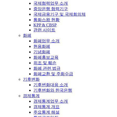
국제협력업무 소개
중앙은행 협력기구
국제금융기구 및 국제회의체
통화스왑 현황
KPP & CBSP
관련 사이트
화폐
화폐업무 소개
현용화폐
기념화폐
화폐홍보교육
위조 및 훼손
화폐 관련 법규
화폐교환 및 주화수급
기후변화
기후변화대응 소개
기후변화와 한국은행
경제통계
경제통계업무 소개
경제통계 개요
주요통계 해설