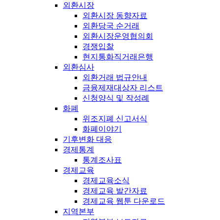
외환시장
외환시장 동향자료
외환당국 순거래
외환시장운영협의회
경쟁입찰
현지통화직거래은행
외환심사
외환거래 법규안내
금융제재대상자 리스트
신청양식 및 작성례
화폐
위조지폐 신고서식
화폐이야기
기후변화 대응
경제통계
통계조사표
경제교육
경제교육소식
경제교육 발간자료
경제교육 웹툰 다운로드
지역본부