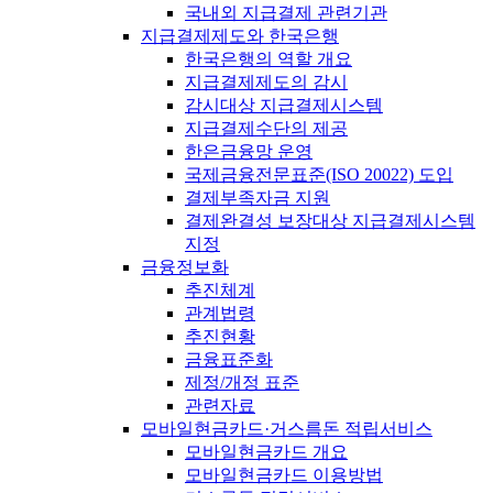
국내외 지급결제 관련기관
지급결제제도와 한국은행
한국은행의 역할 개요
지급결제제도의 감시
감시대상 지급결제시스템
지급결제수단의 제공
한은금융망 운영
국제금융전문표준(ISO 20022) 도입
결제부족자금 지원
결제완결성 보장대상 지급결제시스템
지정
금융정보화
추진체계
관계법령
추진현황
금융표준화
제정/개정 표준
관련자료
모바일현금카드·거스름돈 적립서비스
모바일현금카드 개요
모바일현금카드 이용방법