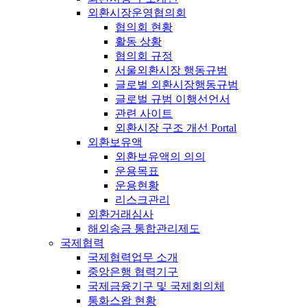
외환시장운영협의회
협의회 현황
활동 상황
협의회 규정
서울외환시장 행동규범
글로벌 외환시장행동규범
글로벌 규범 이행선언서
관련 사이트
외환시장 구조 개선 Portal
외환보유액
외환보유액의 의의
운용목표
운용현황
리스크관리
외환거래심사
해외송금 통합관리제도
국제협력
국제협력업무 소개
중앙은행 협력기구
국제금융기구 및 국제회의체
통화스왑 현황