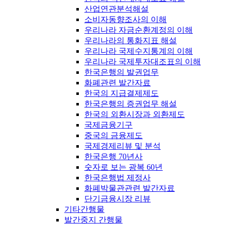
산업연관분석해설
소비자동향조사의 이해
우리나라 자금순환계정의 이해
우리나라의 통화지표 해설
우리나라 국제수지통계의 이해
우리나라 국제투자대조표의 이해
한국은행의 발권업무
화폐관련 발간자료
한국의 지급결제제도
한국은행의 증권업무 해설
한국의 외환시장과 외환제도
국제금융기구
중국의 금융제도
국제경제리뷰 및 분석
한국은행 70년사
숫자로 보는 광복 60년
한국은행법 제정사
화폐박물관관련 발간자료
단기금융시장 리뷰
기타간행물
발간중지 간행물