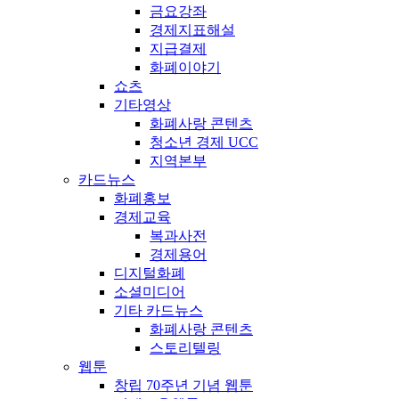
금요강좌
경제지표해설
지급결제
화폐이야기
쇼츠
기타영상
화폐사랑 콘텐츠
청소년 경제 UCC
지역본부
카드뉴스
화폐홍보
경제교육
복과사전
경제용어
디지털화폐
소셜미디어
기타 카드뉴스
화폐사랑 콘텐츠
스토리텔링
웹툰
창립 70주년 기념 웹툰