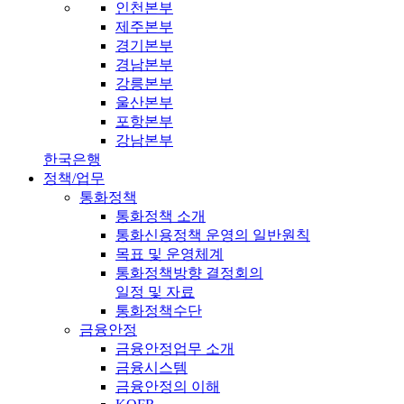
인천본부
제주본부
경기본부
경남본부
강릉본부
울산본부
포항본부
강남본부
한국은행
정책/업무
통화정책
통화정책 소개
통화신용정책 운영의 일반원칙
목표 및 운영체계
통화정책방향 결정회의
일정 및 자료
통화정책수단
금융안정
금융안정업무 소개
금융시스템
금융안정의 이해