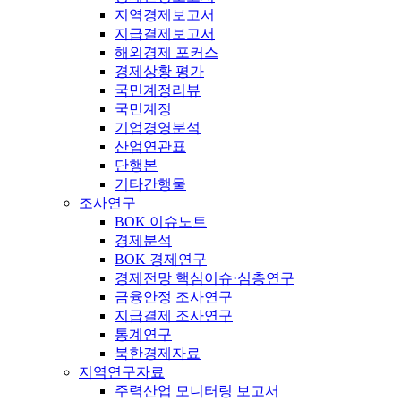
지역경제보고서
지급결제보고서
해외경제 포커스
경제상황 평가
국민계정리뷰
국민계정
기업경영분석
산업연관표
단행본
기타간행물
조사연구
BOK 이슈노트
경제분석
BOK 경제연구
경제전망 핵심이슈·심층연구
금융안정 조사연구
지급결제 조사연구
통계연구
북한경제자료
지역연구자료
주력산업 모니터링 보고서