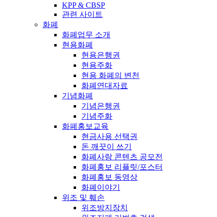
KPP & CBSP
관련 사이트
화폐
화폐업무 소개
현용화폐
현용은행권
현용주화
현용 화폐의 변천
화폐연대자료
기념화폐
기념은행권
기념주화
화폐홍보교육
현금사용 선택권
돈 깨끗이 쓰기
화폐사랑 콘텐츠 공모전
화폐홍보 리플릿/포스터
화폐홍보 동영상
화폐이야기
위조 및 훼손
위조방지장치