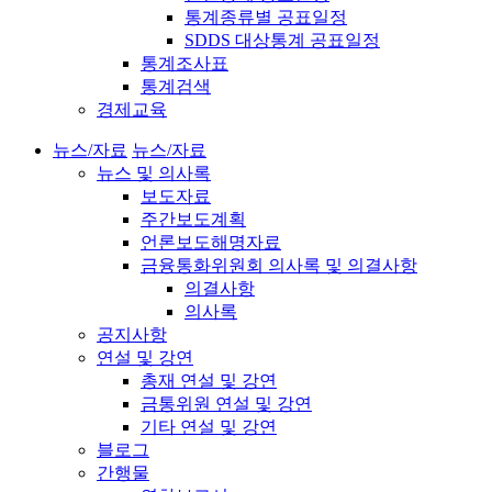
통계종류별 공표일정
SDDS 대상통계 공표일정
통계조사표
통계검색
경제교육
뉴스/자료
뉴스/자료
뉴스 및 의사록
보도자료
주간보도계획
언론보도해명자료
금융통화위원회 의사록 및 의결사항
의결사항
의사록
공지사항
연설 및 강연
총재 연설 및 강연
금통위원 연설 및 강연
기타 연설 및 강연
블로그
간행물