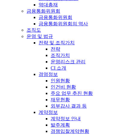
역대총재
금융통화위원회
금융통화위원회
금융통화위원회의 역사
조직도
운영 및 법규
전략 및 조직가치
전략
조직가치
운영리스크 관리
CI 소개
경영정보
인원현황
인건비 현황
주요 업무 추진 현황
재무현황
외부감사 결과 등
계약정보
계약정보 안내
발주계획
경쟁입찰계약현황