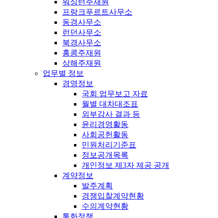
워싱턴주재원
프랑크푸르트사무소
동경사무소
런던사무소
북경사무소
홍콩주재원
상해주재원
업무별 정보
경영정보
국회 업무보고 자료
월별 대차대조표
외부감사 결과 등
윤리경영활동
사회공헌활동
민원처리기준표
정보공개목록
개인정보 제3자 제공 공개
계약정보
발주계획
경쟁입찰계약현황
수의계약현황
통화정책