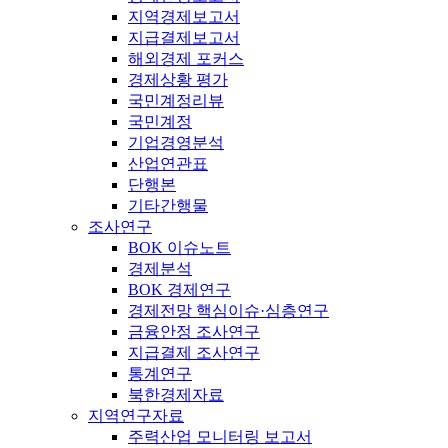
지역경제보고서
지급결제보고서
해외경제 포커스
경제상황 평가
국민계정리뷰
국민계정
기업경영분석
산업연관표
단행본
기타간행물
조사연구
BOK 이슈노트
경제분석
BOK 경제연구
경제전망 핵심이슈·심층연구
금융안정 조사연구
지급결제 조사연구
통계연구
북한경제자료
지역연구자료
주력산업 모니터링 보고서