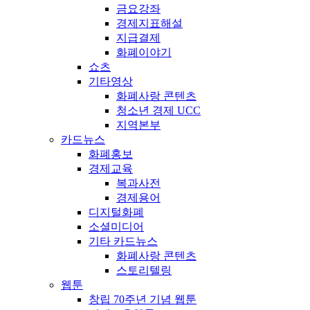
금요강좌
경제지표해설
지급결제
화폐이야기
쇼츠
기타영상
화폐사랑 콘텐츠
청소년 경제 UCC
지역본부
카드뉴스
화폐홍보
경제교육
복과사전
경제용어
디지털화폐
소셜미디어
기타 카드뉴스
화폐사랑 콘텐츠
스토리텔링
웹툰
창립 70주년 기념 웹툰