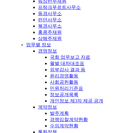
워싱턴주재원
프랑크푸르트사무소
동경사무소
런던사무소
북경사무소
홍콩주재원
상해주재원
업무별 정보
경영정보
국회 업무보고 자료
월별 대차대조표
외부감사 결과 등
윤리경영활동
사회공헌활동
민원처리기준표
정보공개목록
개인정보 제3자 제공 공개
계약정보
발주계획
경쟁입찰계약현황
수의계약현황
통화정책