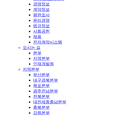
경영정보
계약정보
평판조사
윤리경영
법규정보
사회공헌
채용
전자계약시스템
오시는 길
본부
지역본부
인재개발원
지역본부
부산본부
대구경북본부
목포본부
광주전남본부
전북본부
대전세종충남본부
충북본부
강원본부