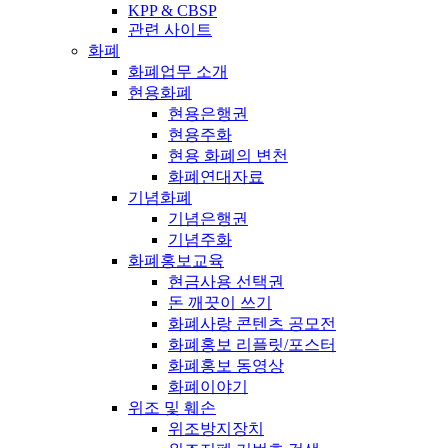
KPP & CBSP
관련 사이트
화폐
화폐업무 소개
현용화폐
현용은행권
현용주화
현용 화폐의 변천
화폐연대자료
기념화폐
기념은행권
기념주화
화폐홍보교육
현금사용 선택권
돈 깨끗이 쓰기
화폐사랑 콘텐츠 공모전
화폐홍보 리플릿/포스터
화폐홍보 동영상
화폐이야기
위조 및 훼손
위조방지장치