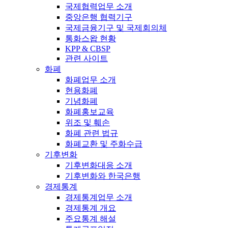
국제협력업무 소개
중앙은행 협력기구
국제금융기구 및 국제회의체
통화스왑 현황
KPP & CBSP
관련 사이트
화폐
화폐업무 소개
현용화폐
기념화폐
화폐홍보교육
위조 및 훼손
화폐 관련 법규
화폐교환 및 주화수급
기후변화
기후변화대응 소개
기후변화와 한국은행
경제통계
경제통계업무 소개
경제통계 개요
주요통계 해설