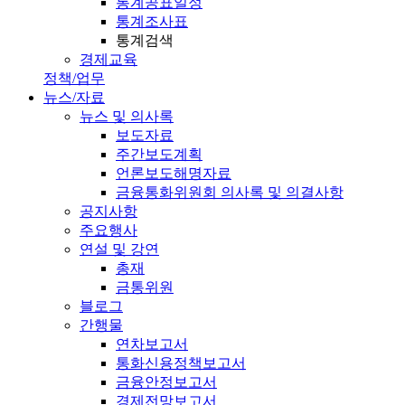
통계공표일정
통계조사표
통계검색
경제교육
정책/업무
뉴스/자료
뉴스 및 의사록
보도자료
주간보도계획
언론보도해명자료
금융통화위원회 의사록 및 의결사항
공지사항
주요행사
연설 및 강연
총재
금통위원
블로그
간행물
연차보고서
통화신용정책보고서
금융안정보고서
경제전망보고서