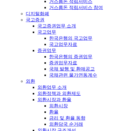
거스름돈 적립서비스
거스름돈 적립서비스 참여
디지털화폐
국고증권
국고증권업무 소개
국고업무
한국은행의 국고업무
국고업무자료
증권업무
한국은행의 증권업무
증권업무자료
국채 발행 및 환매공고
국채관련 물가연동계수
외환
외환업무 소개
외환정책과 외환제도
외환시장과 환율
외환시장
환율
금리 및 환율 동향
외환당국 순거래
외환시장 구조개선