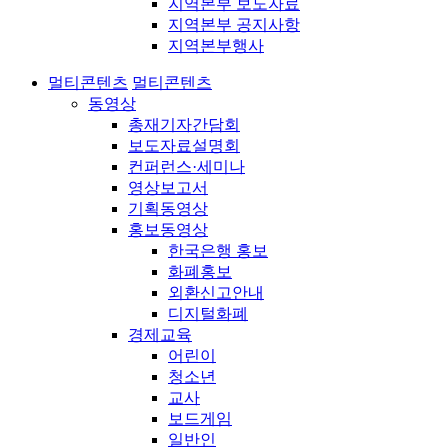
지역본부 보도자료
지역본부 공지사항
지역본부행사
멀티콘텐츠
멀티콘텐츠
동영상
총재기자간담회
보도자료설명회
컨퍼런스·세미나
영상보고서
기획동영상
홍보동영상
한국은행 홍보
화폐홍보
외환신고안내
디지털화폐
경제교육
어린이
청소년
교사
보드게임
일반인