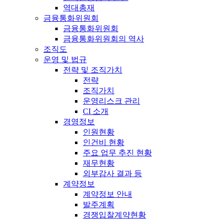
역대총재
금융통화위원회
금융통화위원회
금융통화위원회의 역사
조직도
운영 및 법규
전략 및 조직가치
전략
조직가치
운영리스크 관리
CI 소개
경영정보
인원현황
인건비 현황
주요 업무 추진 현황
재무현황
외부감사 결과 등
계약정보
계약정보 안내
발주계획
경쟁입찰계약현황