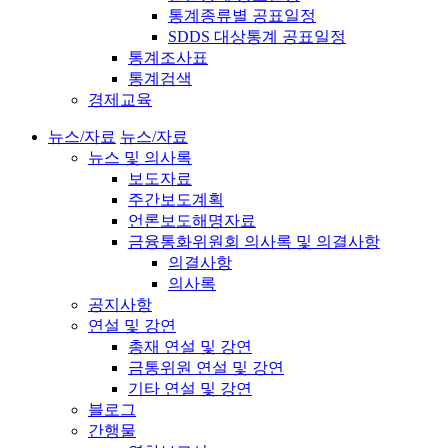
통계종류별 공표일정
SDDS 대상통계 공표일정
통계조사표
통계검색
경제교육
뉴스/자료
뉴스/자료
뉴스 및 의사록
보도자료
주간보도계획
언론보도해명자료
금융통화위원회 의사록 및 의결사항
의결사항
의사록
공지사항
연설 및 강연
총재 연설 및 강연
금통위원 연설 및 강연
기타 연설 및 강연
블로그
간행물