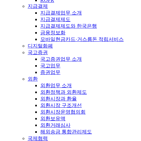
KOFR
지급결제
지급결제업무 소개
지급결제제도
지급결제제도와 한국은행
금융정보화
모바일현금카드·거스름돈 적립서비스
디지털화폐
국고증권
국고증권업무 소개
국고업무
증권업무
외환
외환업무 소개
외환정책과 외환제도
외환시장과 환율
외환시장 구조개선
외환시장운영협의회
외환보유액
외환거래심사
해외송금 통합관리제도
국제협력