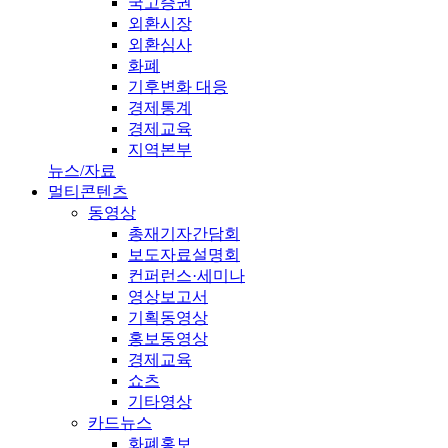
국고증권
외환시장
외환심사
화폐
기후변화 대응
경제통계
경제교육
지역본부
뉴스/자료
멀티콘텐츠
동영상
총재기자간담회
보도자료설명회
컨퍼런스·세미나
영상보고서
기획동영상
홍보동영상
경제교육
쇼츠
기타영상
카드뉴스
화폐홍보