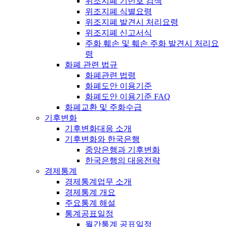
위조지폐 기번호 검색
위조지폐 식별요령
위조지폐 발견시 처리요령
위조지폐 신고서식
주화 훼손 및 훼손 주화 발견시 처리요
령
화폐 관련 법규
화폐관련 법령
화폐도안 이용기준
화폐도안 이용기준 FAQ
화폐교환 및 주화수급
기후변화
기후변화대응 소개
기후변화와 한국은행
중앙은행과 기후변화
한국은행의 대응전략
경제통계
경제통계업무 소개
경제통계 개요
주요통계 해설
통계공표일정
월간통계 공표일정