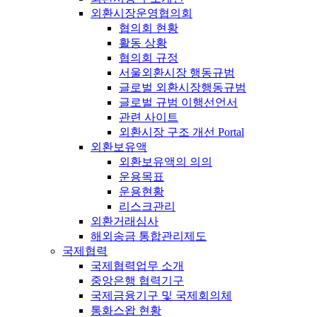
외환시장운영협의회
협의회 현황
활동 상황
협의회 규정
서울외환시장 행동규범
글로벌 외환시장행동규범
글로벌 규범 이행선언서
관련 사이트
외환시장 구조 개선 Portal
외환보유액
외환보유액의 의의
운용목표
운용현황
리스크관리
외환거래심사
해외송금 통합관리제도
국제협력
국제협력업무 소개
중앙은행 협력기구
국제금융기구 및 국제회의체
통화스왑 현황