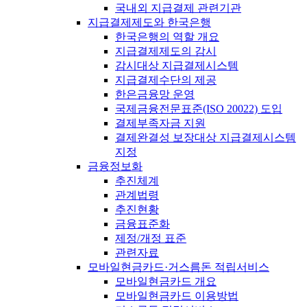
국내외 지급결제 관련기관
지급결제제도와 한국은행
한국은행의 역할 개요
지급결제제도의 감시
감시대상 지급결제시스템
지급결제수단의 제공
한은금융망 운영
국제금융전문표준(ISO 20022) 도입
결제부족자금 지원
결제완결성 보장대상 지급결제시스템
지정
금융정보화
추진체계
관계법령
추진현황
금융표준화
제정/개정 표준
관련자료
모바일현금카드·거스름돈 적립서비스
모바일현금카드 개요
모바일현금카드 이용방법