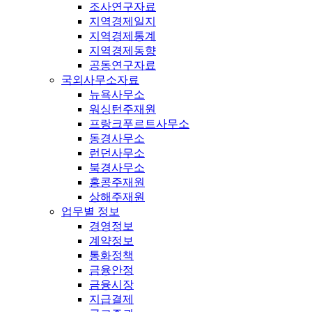
조사연구자료
지역경제일지
지역경제통계
지역경제동향
공동연구자료
국외사무소자료
뉴욕사무소
워싱턴주재원
프랑크푸르트사무소
동경사무소
런던사무소
북경사무소
홍콩주재원
상해주재원
업무별 정보
경영정보
계약정보
통화정책
금융안정
금융시장
지급결제