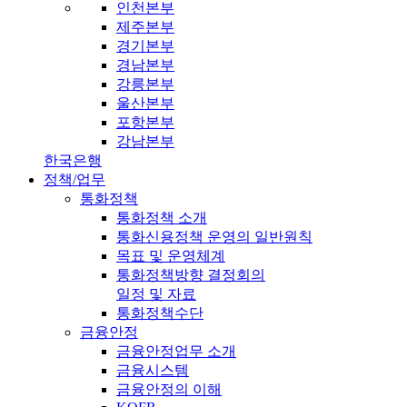
인천본부
제주본부
경기본부
경남본부
강릉본부
울산본부
포항본부
강남본부
한국은행
정책/업무
통화정책
통화정책 소개
통화신용정책 운영의 일반원칙
목표 및 운영체계
통화정책방향 결정회의
일정 및 자료
통화정책수단
금융안정
금융안정업무 소개
금융시스템
금융안정의 이해