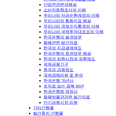
산업연관분석해설
소비자동향조사의 이해
우리나라 자금순환계정의 이해
우리나라의 통화지표 해설
우리나라 국제수지통계의 이해
우리나라 국제투자대조표의 이해
한국은행의 발권업무
화폐관련 발간자료
한국의 지급결제제도
한국은행의 증권업무 해설
한국의 외환시장과 외환제도
국제금융기구
중국의 금융제도
국제경제리뷰 및 분석
한국은행 70년사
숫자로 보는 광복 60년
한국은행법 제정사
화폐박물관관련 발간자료
단기금융시장 리뷰
기타간행물
발간중지 간행물