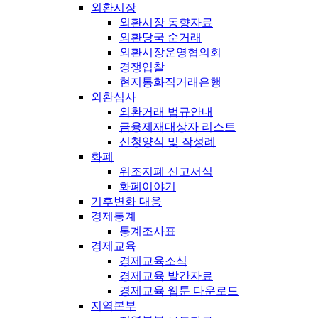
외환시장
외환시장 동향자료
외환당국 순거래
외환시장운영협의회
경쟁입찰
현지통화직거래은행
외환심사
외환거래 법규안내
금융제재대상자 리스트
신청양식 및 작성례
화폐
위조지폐 신고서식
화폐이야기
기후변화 대응
경제통계
통계조사표
경제교육
경제교육소식
경제교육 발간자료
경제교육 웹툰 다운로드
지역본부