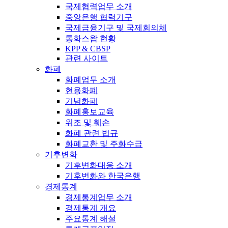
국제협력업무 소개
중앙은행 협력기구
국제금융기구 및 국제회의체
통화스왑 현황
KPP & CBSP
관련 사이트
화폐
화폐업무 소개
현용화폐
기념화폐
화폐홍보교육
위조 및 훼손
화폐 관련 법규
화폐교환 및 주화수급
기후변화
기후변화대응 소개
기후변화와 한국은행
경제통계
경제통계업무 소개
경제통계 개요
주요통계 해설