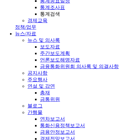
통계공표일정
통계조사표
통계검색
경제교육
정책/업무
뉴스/자료
뉴스 및 의사록
보도자료
주간보도계획
언론보도해명자료
금융통화위원회 의사록 및 의결사항
공지사항
주요행사
연설 및 강연
총재
금통위원
블로그
간행물
연차보고서
통화신용정책보고서
금융안정보고서
경제전망보고서