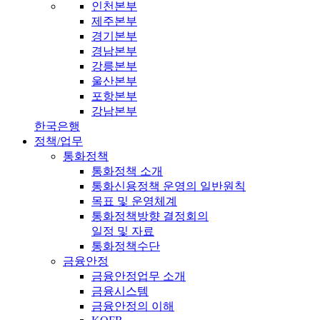
인천본부
제주본부
경기본부
경남본부
강릉본부
울산본부
포항본부
강남본부
한국은행
정책/업무
통화정책
통화정책 소개
통화신용정책 운영의 일반원칙
목표 및 운영체계
통화정책방향 결정회의
일정 및 자료
통화정책수단
금융안정
금융안정업무 소개
금융시스템
금융안정의 이해