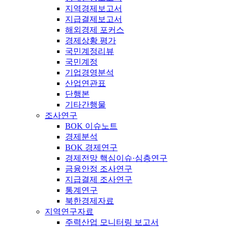
지역경제보고서
지급결제보고서
해외경제 포커스
경제상황 평가
국민계정리뷰
국민계정
기업경영분석
산업연관표
단행본
기타간행물
조사연구
BOK 이슈노트
경제분석
BOK 경제연구
경제전망 핵심이슈·심층연구
금융안정 조사연구
지급결제 조사연구
통계연구
북한경제자료
지역연구자료
주력산업 모니터링 보고서