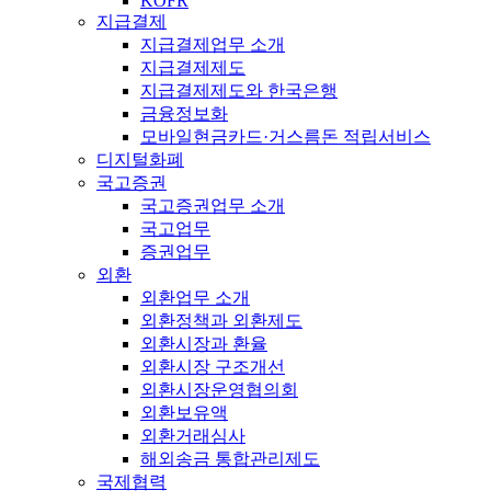
KOFR
지급결제
지급결제업무 소개
지급결제제도
지급결제제도와 한국은행
금융정보화
모바일현금카드·거스름돈 적립서비스
디지털화폐
국고증권
국고증권업무 소개
국고업무
증권업무
외환
외환업무 소개
외환정책과 외환제도
외환시장과 환율
외환시장 구조개선
외환시장운영협의회
외환보유액
외환거래심사
해외송금 통합관리제도
국제협력