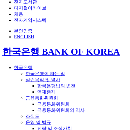
전자도서관
디지털아카이브
채용
전자계약시스템
본인인증
ENGLISH
한국은행 BANK OF KOREA
한국은행
한국은행이 하는 일
설립목적 및 역사
한국은행법의 변천
역대총재
금융통화위원회
금융통화위원회
금융통화위원회의 역사
조직도
운영 및 법규
전략 및 조직가치