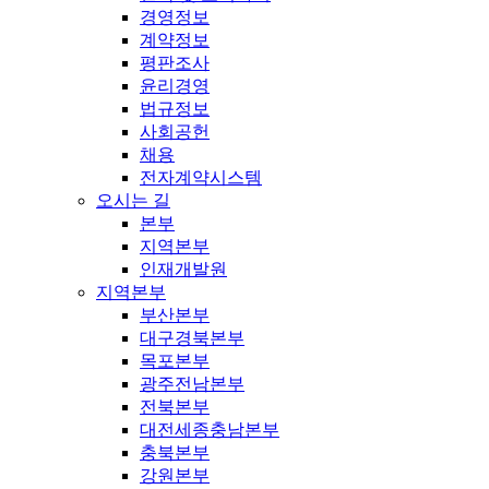
경영정보
계약정보
평판조사
윤리경영
법규정보
사회공헌
채용
전자계약시스템
오시는 길
본부
지역본부
인재개발원
지역본부
부산본부
대구경북본부
목포본부
광주전남본부
전북본부
대전세종충남본부
충북본부
강원본부