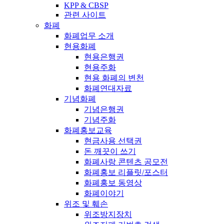
KPP & CBSP
관련 사이트
화폐
화폐업무 소개
현용화폐
현용은행권
현용주화
현용 화폐의 변천
화폐연대자료
기념화폐
기념은행권
기념주화
화폐홍보교육
현금사용 선택권
돈 깨끗이 쓰기
화폐사랑 콘텐츠 공모전
화폐홍보 리플릿/포스터
화폐홍보 동영상
화폐이야기
위조 및 훼손
위조방지장치