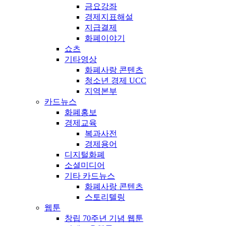
금요강좌
경제지표해설
지급결제
화폐이야기
쇼츠
기타영상
화폐사랑 콘텐츠
청소년 경제 UCC
지역본부
카드뉴스
화폐홍보
경제교육
복과사전
경제용어
디지털화폐
소셜미디어
기타 카드뉴스
화폐사랑 콘텐츠
스토리텔링
웹툰
창립 70주년 기념 웹툰