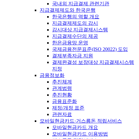
국내외 지급결제 관련기관
지급결제제도와 한국은행
한국은행의 역할 개요
지급결제제도의 감시
감시대상 지급결제시스템
지급결제수단의 제공
한은금융망 운영
국제금융전문표준(ISO 20022) 도입
결제부족자금 지원
결제완결성 보장대상 지급결제시스템
지정
금융정보화
추진체계
관계법령
추진현황
금융표준화
제정/개정 표준
관련자료
모바일현금카드·거스름돈 적립서비스
모바일현금카드 개요
모바일현금카드 이용방법