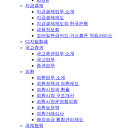
KOFR
지급결제
지급결제업무 소개
지급결제제도
지급결제제도와 한국은행
금융정보화
모바일현금카드·거스름돈 적립서비스
디지털화폐
국고증권
국고증권업무 소개
국고업무
증권업무
외환
외환업무 소개
외환정책과 외환제도
외환시장과 환율
외환시장 구조개선
외환시장운영협의회
외환보유액
외환거래심사
해외송금 통합관리제도
국제협력