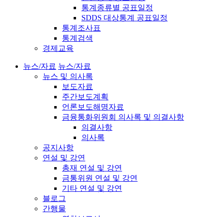
통계종류별 공표일정
SDDS 대상통계 공표일정
통계조사표
통계검색
경제교육
뉴스/자료
뉴스/자료
뉴스 및 의사록
보도자료
주간보도계획
언론보도해명자료
금융통화위원회 의사록 및 의결사항
의결사항
의사록
공지사항
연설 및 강연
총재 연설 및 강연
금통위원 연설 및 강연
기타 연설 및 강연
블로그
간행물