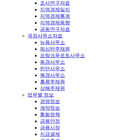
조사연구자료
지역경제일지
지역경제통계
지역경제동향
공동연구자료
국외사무소자료
뉴욕사무소
워싱턴주재원
프랑크푸르트사무소
동경사무소
런던사무소
북경사무소
홍콩주재원
상해주재원
업무별 정보
경영정보
계약정보
통화정책
금융안정
금융시장
지급결제