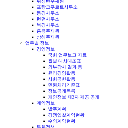
워싱턴주재원
프랑크푸르트사무소
동경사무소
런던사무소
북경사무소
홍콩주재원
상해주재원
업무별 정보
경영정보
국회 업무보고 자료
월별 대차대조표
외부감사 결과 등
윤리경영활동
사회공헌활동
민원처리기준표
정보공개목록
개인정보 제3자 제공 공개
계약정보
발주계획
경쟁입찰계약현황
수의계약현황
통화정책