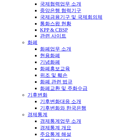
국제협력업무 소개
중앙은행 협력기구
국제금융기구 및 국제회의체
통화스왑 현황
KPP & CBSP
관련 사이트
화폐
화폐업무 소개
현용화폐
기념화폐
화폐홍보교육
위조 및 훼손
화폐 관련 법규
화폐교환 및 주화수급
기후변화
기후변화대응 소개
기후변화와 한국은행
경제통계
경제통계업무 소개
경제통계 개요
주요통계 해설