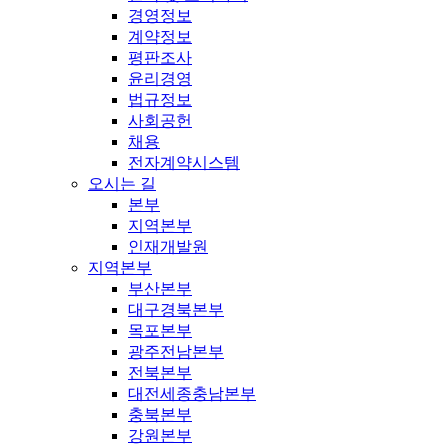
경영정보
계약정보
평판조사
윤리경영
법규정보
사회공헌
채용
전자계약시스템
오시는 길
본부
지역본부
인재개발원
지역본부
부산본부
대구경북본부
목포본부
광주전남본부
전북본부
대전세종충남본부
충북본부
강원본부