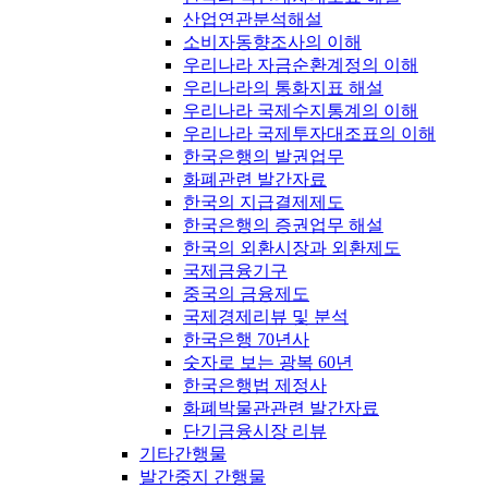
산업연관분석해설
소비자동향조사의 이해
우리나라 자금순환계정의 이해
우리나라의 통화지표 해설
우리나라 국제수지통계의 이해
우리나라 국제투자대조표의 이해
한국은행의 발권업무
화폐관련 발간자료
한국의 지급결제제도
한국은행의 증권업무 해설
한국의 외환시장과 외환제도
국제금융기구
중국의 금융제도
국제경제리뷰 및 분석
한국은행 70년사
숫자로 보는 광복 60년
한국은행법 제정사
화폐박물관관련 발간자료
단기금융시장 리뷰
기타간행물
발간중지 간행물