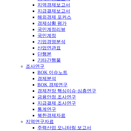
지역경제보고서
지급결제보고서
해외경제 포커스
경제상황 평가
국민계정리뷰
국민계정
기업경영분석
산업연관표
단행본
기타간행물
조사연구
BOK 이슈노트
경제분석
BOK 경제연구
경제전망 핵심이슈·심층연구
금융안정 조사연구
지급결제 조사연구
통계연구
북한경제자료
지역연구자료
주력산업 모니터링 보고서