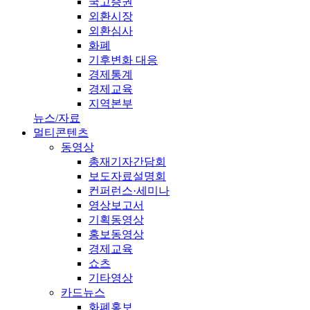
국고증권
외환시장
외환심사
화폐
기후변화 대응
경제통계
경제교육
지역본부
뉴스/자료
멀티콘텐츠
동영상
총재기자간담회
보도자료설명회
컨퍼런스·세미나
영상보고서
기획동영상
홍보동영상
경제교육
쇼츠
기타영상
카드뉴스
화폐홍보