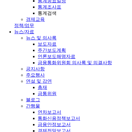
통계공표일정
통계조사표
통계검색
경제교육
정책/업무
뉴스/자료
뉴스 및 의사록
보도자료
주간보도계획
언론보도해명자료
금융통화위원회 의사록 및 의결사항
공지사항
주요행사
연설 및 강연
총재
금통위원
블로그
간행물
연차보고서
통화신용정책보고서
금융안정보고서
경제전망보고서