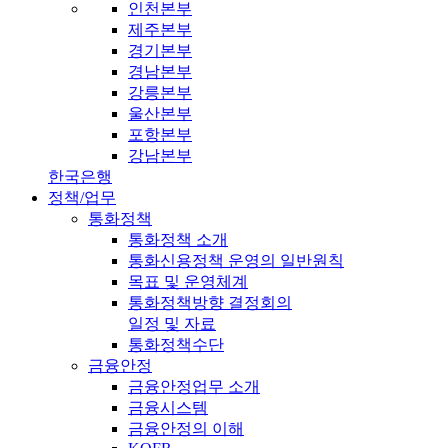
인천본부
제주본부
경기본부
경남본부
강릉본부
울산본부
포항본부
강남본부
한국은행
정책/업무
통화정책
통화정책 소개
통화신용정책 운영의 일반원칙
목표 및 운영체계
통화정책방향 결정회의
일정 및 자료
통화정책수단
금융안정
금융안정업무 소개
금융시스템
금융안정의 이해