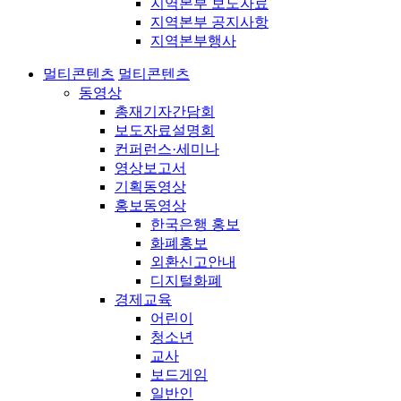
지역본부 보도자료
지역본부 공지사항
지역본부행사
멀티콘텐츠
멀티콘텐츠
동영상
총재기자간담회
보도자료설명회
컨퍼런스·세미나
영상보고서
기획동영상
홍보동영상
한국은행 홍보
화폐홍보
외환신고안내
디지털화폐
경제교육
어린이
청소년
교사
보드게임
일반인