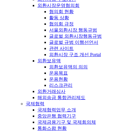
외환시장운영협의회
협의회 현황
활동 상황
협의회 규정
서울외환시장 행동규범
글로벌 외환시장행동규범
글로벌 규범 이행선언서
관련 사이트
외환시장 구조 개선 Portal
외환보유액
외환보유액의 의의
운용목표
운용현황
리스크관리
외환거래심사
해외송금 통합관리제도
국제협력
국제협력업무 소개
중앙은행 협력기구
국제금융기구 및 국제회의체
통화스왑 현황