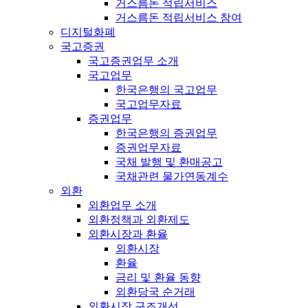
거스름돈 적립서비스
거스름돈 적립서비스 참여
디지털화폐
국고증권
국고증권업무 소개
국고업무
한국은행의 국고업무
국고업무자료
증권업무
한국은행의 증권업무
증권업무자료
국채 발행 및 환매공고
국채관련 물가연동계수
외환
외환업무 소개
외환정책과 외환제도
외환시장과 환율
외환시장
환율
금리 및 환율 동향
외환당국 순거래
외환시장 구조개선