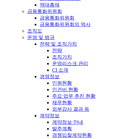
역대총재
금융통화위원회
금융통화위원회
금융통화위원회의 역사
조직도
운영 및 법규
전략 및 조직가치
전략
조직가치
운영리스크 관리
CI 소개
경영정보
인원현황
인건비 현황
주요 업무 추진 현황
재무현황
외부감사 결과 등
계약정보
계약정보 안내
발주계획
경쟁입찰계약현황