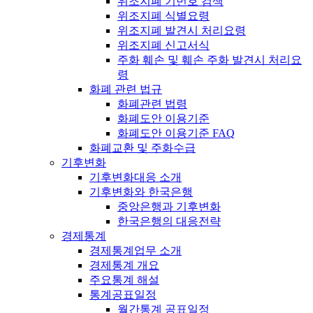
위조지폐 기번호 검색
위조지폐 식별요령
위조지폐 발견시 처리요령
위조지폐 신고서식
주화 훼손 및 훼손 주화 발견시 처리요
령
화폐 관련 법규
화폐관련 법령
화폐도안 이용기준
화폐도안 이용기준 FAQ
화폐교환 및 주화수급
기후변화
기후변화대응 소개
기후변화와 한국은행
중앙은행과 기후변화
한국은행의 대응전략
경제통계
경제통계업무 소개
경제통계 개요
주요통계 해설
통계공표일정
월간통계 공표일정