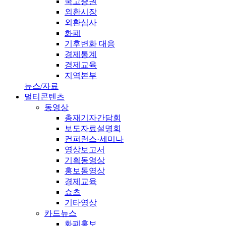
국고증권
외환시장
외환심사
화폐
기후변화 대응
경제통계
경제교육
지역본부
뉴스/자료
멀티콘텐츠
동영상
총재기자간담회
보도자료설명회
컨퍼런스·세미나
영상보고서
기획동영상
홍보동영상
경제교육
쇼츠
기타영상
카드뉴스
화폐홍보