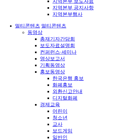
지역본부 보도자료
지역본부 공지사항
지역본부행사
멀티콘텐츠
멀티콘텐츠
동영상
총재기자간담회
보도자료설명회
컨퍼런스·세미나
영상보고서
기획동영상
홍보동영상
한국은행 홍보
화폐홍보
외환신고안내
디지털화폐
경제교육
어린이
청소년
교사
보드게임
일반인