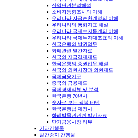
산업연관분석해설
소비자동향조사의 이해
우리나라 자금순환계정의 이해
우리나라의 통화지표 해설
우리나라 국제수지통계의 이해
우리나라 국제투자대조표의 이해
한국은행의 발권업무
화폐관련 발간자료
한국의 지급결제제도
한국은행의 증권업무 해설
한국의 외환시장과 외환제도
국제금융기구
중국의 금융제도
국제경제리뷰 및 분석
한국은행 70년사
숫자로 보는 광복 60년
한국은행법 제정사
화폐박물관관련 발간자료
단기금융시장 리뷰
기타간행물
발간중지 간행물