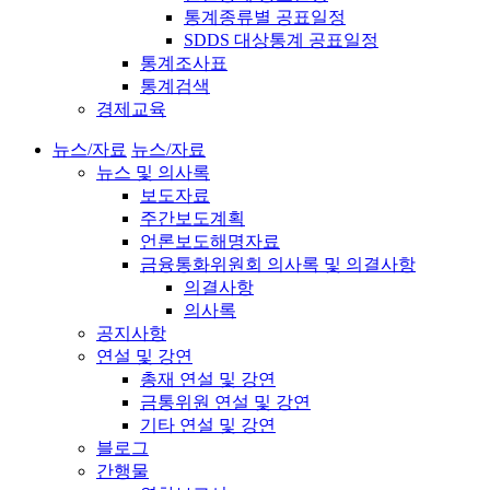
통계종류별 공표일정
SDDS 대상통계 공표일정
통계조사표
통계검색
경제교육
뉴스/자료
뉴스/자료
뉴스 및 의사록
보도자료
주간보도계획
언론보도해명자료
금융통화위원회 의사록 및 의결사항
의결사항
의사록
공지사항
연설 및 강연
총재 연설 및 강연
금통위원 연설 및 강연
기타 연설 및 강연
블로그
간행물