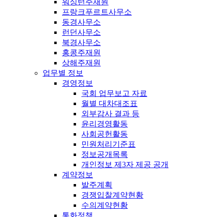
워싱턴주재원
프랑크푸르트사무소
동경사무소
런던사무소
북경사무소
홍콩주재원
상해주재원
업무별 정보
경영정보
국회 업무보고 자료
월별 대차대조표
외부감사 결과 등
윤리경영활동
사회공헌활동
민원처리기준표
정보공개목록
개인정보 제3자 제공 공개
계약정보
발주계획
경쟁입찰계약현황
수의계약현황
통화정책