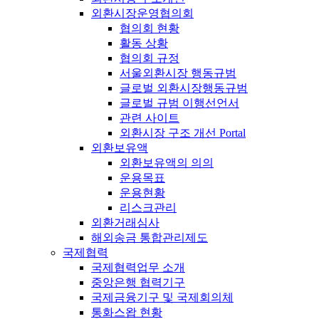
외환시장운영협의회
협의회 현황
활동 상황
협의회 규정
서울외환시장 행동규범
글로벌 외환시장행동규범
글로벌 규범 이행선언서
관련 사이트
외환시장 구조 개선 Portal
외환보유액
외환보유액의 의의
운용목표
운용현황
리스크관리
외환거래심사
해외송금 통합관리제도
국제협력
국제협력업무 소개
중앙은행 협력기구
국제금융기구 및 국제회의체
통화스왑 현황