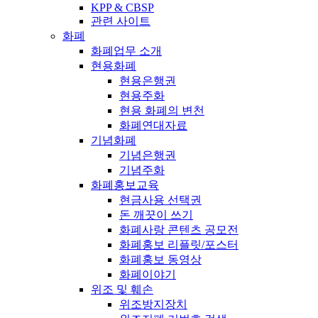
KPP & CBSP
관련 사이트
화폐
화폐업무 소개
현용화폐
현용은행권
현용주화
현용 화폐의 변천
화폐연대자료
기념화폐
기념은행권
기념주화
화폐홍보교육
현금사용 선택권
돈 깨끗이 쓰기
화폐사랑 콘텐츠 공모전
화폐홍보 리플릿/포스터
화폐홍보 동영상
화폐이야기
위조 및 훼손
위조방지장치