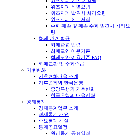
위조지폐 기번호 검색
위조지폐 식별요령
위조지폐 발견시 처리요령
위조지폐 신고서식
주화 훼손 및 훼손 주화 발견시 처리요
령
화폐 관련 법규
화폐관련 법령
화폐도안 이용기준
화폐도안 이용기준 FAQ
화폐교환 및 주화수급
기후변화
기후변화대응 소개
기후변화와 한국은행
중앙은행과 기후변화
한국은행의 대응전략
경제통계
경제통계업무 소개
경제통계 개요
주요통계 해설
통계공표일정
월간통계 공표일정