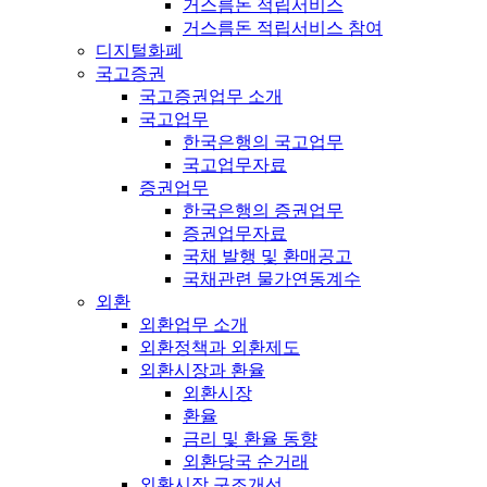
거스름돈 적립서비스
거스름돈 적립서비스 참여
디지털화폐
국고증권
국고증권업무 소개
국고업무
한국은행의 국고업무
국고업무자료
증권업무
한국은행의 증권업무
증권업무자료
국채 발행 및 환매공고
국채관련 물가연동계수
외환
외환업무 소개
외환정책과 외환제도
외환시장과 환율
외환시장
환율
금리 및 환율 동향
외환당국 순거래
외환시장 구조개선