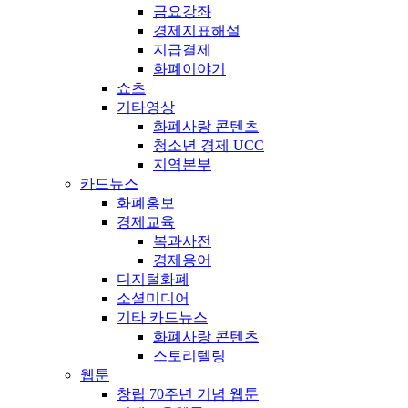
금요강좌
경제지표해설
지급결제
화폐이야기
쇼츠
기타영상
화폐사랑 콘텐츠
청소년 경제 UCC
지역본부
카드뉴스
화폐홍보
경제교육
복과사전
경제용어
디지털화폐
소셜미디어
기타 카드뉴스
화폐사랑 콘텐츠
스토리텔링
웹툰
창립 70주년 기념 웹툰