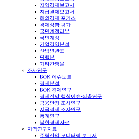
지역경제보고서
지급결제보고서
해외경제 포커스
경제상황 평가
국민계정리뷰
국민계정
기업경영분석
산업연관표
단행본
기타간행물
조사연구
BOK 이슈노트
경제분석
BOK 경제연구
경제전망 핵심이슈·심층연구
금융안정 조사연구
지급결제 조사연구
통계연구
북한경제자료
지역연구자료
주력산업 모니터링 보고서