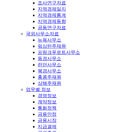
조사연구자료
지역경제일지
지역경제통계
지역경제동향
공동연구자료
국외사무소자료
뉴욕사무소
워싱턴주재원
프랑크푸르트사무소
동경사무소
런던사무소
북경사무소
홍콩주재원
상해주재원
업무별 정보
경영정보
계약정보
통화정책
금융안정
금융시장
지급결제