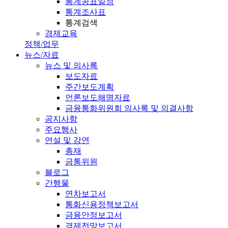
통계공표일정
통계조사표
통계검색
경제교육
정책/업무
뉴스/자료
뉴스 및 의사록
보도자료
주간보도계획
언론보도해명자료
금융통화위원회 의사록 및 의결사항
공지사항
주요행사
연설 및 강연
총재
금통위원
블로그
간행물
연차보고서
통화신용정책보고서
금융안정보고서
경제전망보고서