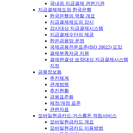
국내외 지급결제 관련기관
지급결제제도와 한국은행
한국은행의 역할 개요
지급결제제도의 감시
감시대상 지급결제시스템
지급결제수단의 제공
한은금융망 운영
국제금융전문표준(ISO 20022) 도입
결제부족자금 지원
결제완결성 보장대상 지급결제시스템
지정
금융정보화
추진체계
관계법령
추진현황
금융표준화
제정/개정 표준
관련자료
모바일현금카드·거스름돈 적립서비스
모바일현금카드 개요
모바일현금카드 이용방법