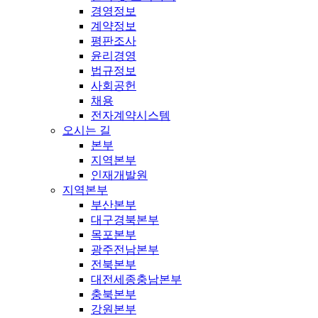
경영정보
계약정보
평판조사
윤리경영
법규정보
사회공헌
채용
전자계약시스템
오시는 길
본부
지역본부
인재개발원
지역본부
부산본부
대구경북본부
목포본부
광주전남본부
전북본부
대전세종충남본부
충북본부
강원본부