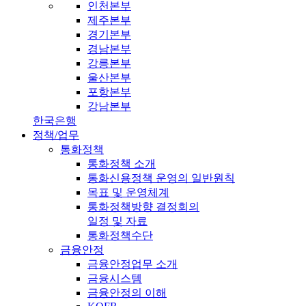
인천본부
제주본부
경기본부
경남본부
강릉본부
울산본부
포항본부
강남본부
한국은행
정책/업무
통화정책
통화정책 소개
통화신용정책 운영의 일반원칙
목표 및 운영체계
통화정책방향 결정회의
일정 및 자료
통화정책수단
금융안정
금융안정업무 소개
금융시스템
금융안정의 이해