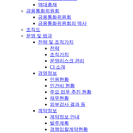
역대총재
금융통화위원회
금융통화위원회
금융통화위원회의 역사
조직도
운영 및 법규
전략 및 조직가치
전략
조직가치
운영리스크 관리
CI 소개
경영정보
인원현황
인건비 현황
주요 업무 추진 현황
재무현황
외부감사 결과 등
계약정보
계약정보 안내
발주계획
경쟁입찰계약현황