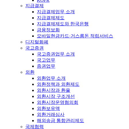
KOFR
지급결제
지급결제업무 소개
지급결제제도
지급결제제도와 한국은행
금융정보화
모바일현금카드·거스름돈 적립서비스
디지털화폐
국고증권
국고증권업무 소개
국고업무
증권업무
외환
외환업무 소개
외환정책과 외환제도
외환시장과 환율
외환시장 구조개선
외환시장운영협의회
외환보유액
외환거래심사
해외송금 통합관리제도
국제협력