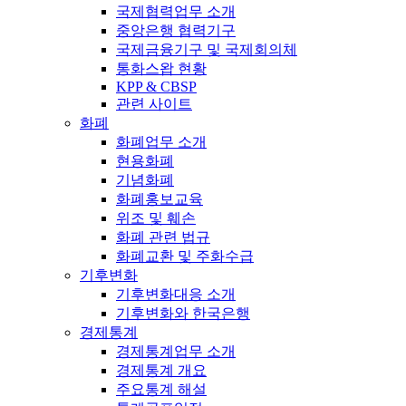
국제협력업무 소개
중앙은행 협력기구
국제금융기구 및 국제회의체
통화스왑 현황
KPP & CBSP
관련 사이트
화폐
화폐업무 소개
현용화폐
기념화폐
화폐홍보교육
위조 및 훼손
화폐 관련 법규
화폐교환 및 주화수급
기후변화
기후변화대응 소개
기후변화와 한국은행
경제통계
경제통계업무 소개
경제통계 개요
주요통계 해설