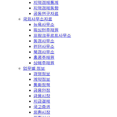
지역경제통계
지역경제동향
공동연구자료
국외사무소자료
뉴욕사무소
워싱턴주재원
프랑크푸르트사무소
동경사무소
런던사무소
북경사무소
홍콩주재원
상해주재원
업무별 정보
경영정보
계약정보
통화정책
금융안정
금융시장
지급결제
국고증권
외환시장