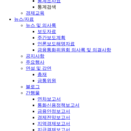
통계조사표
통계검색
경제교육
뉴스/자료
뉴스 및 의사록
보도자료
주간보도계획
언론보도해명자료
금융통화위원회 의사록 및 의결사항
공지사항
주요행사
연설 및 강연
총재
금통위원
블로그
간행물
연차보고서
통화신용정책보고서
금융안정보고서
경제전망보고서
지역경제보고서
지급결제보고서