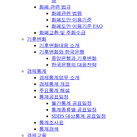
령
화폐 관련 법규
화폐관련 법령
화폐도안 이용기준
화폐도안 이용기준 FAQ
화폐교환 및 주화수급
기후변화
기후변화대응 소개
기후변화와 한국은행
중앙은행과 기후변화
한국은행의 대응전략
경제통계
경제통계업무 소개
경제통계 개요
주요통계 해설
통계공표일정
월간통계 공표일정
통계종류별 공표일정
SDDS 대상통계 공표일정
통계조사표
통계검색
경제교육