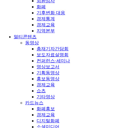
외환심사
화폐
기후변화 대응
경제통계
경제교육
지역본부
멀티콘텐츠
동영상
총재기자간담회
보도자료설명회
컨퍼런스·세미나
영상보고서
기획동영상
홍보동영상
경제교육
쇼츠
기타영상
카드뉴스
화폐홍보
경제교육
디지털화폐
소셜미디어