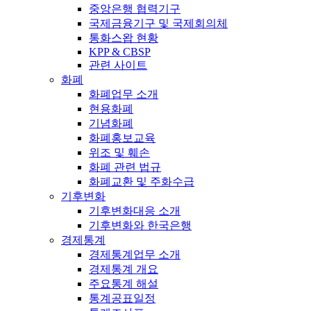
중앙은행 협력기구
국제금융기구 및 국제회의체
통화스왑 현황
KPP & CBSP
관련 사이트
화폐
화폐업무 소개
현용화폐
기념화폐
화폐홍보교육
위조 및 훼손
화폐 관련 법규
화폐교환 및 주화수급
기후변화
기후변화대응 소개
기후변화와 한국은행
경제통계
경제통계업무 소개
경제통계 개요
주요통계 해설
통계공표일정