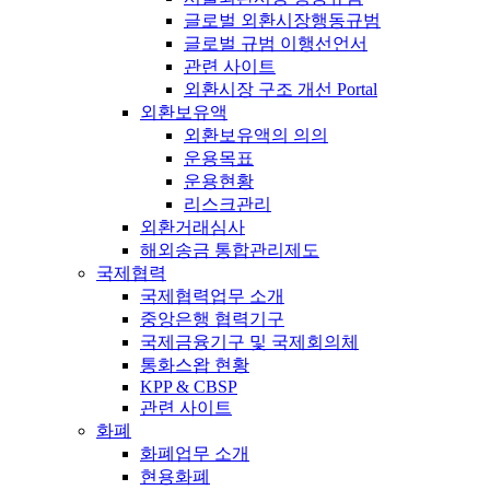
글로벌 외환시장행동규범
글로벌 규범 이행선언서
관련 사이트
외환시장 구조 개선 Portal
외환보유액
외환보유액의 의의
운용목표
운용현황
리스크관리
외환거래심사
해외송금 통합관리제도
국제협력
국제협력업무 소개
중앙은행 협력기구
국제금융기구 및 국제회의체
통화스왑 현황
KPP & CBSP
관련 사이트
화폐
화폐업무 소개
현용화폐