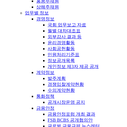
홍콩주재원
상해주재원
업무별 정보
경영정보
국회 업무보고 자료
월별 대차대조표
외부감사 결과 등
윤리경영활동
사회공헌활동
민원처리기준표
정보공개목록
개인정보 제3자 제공 공개
계약정보
발주계획
경쟁입찰계약현황
수의계약현황
통화정책
공개시장운영 공지
금융안정
금융안정포럼 개최 결과
FSB BCBS 공개협의안
글로벌 금융규제 뉴스레터