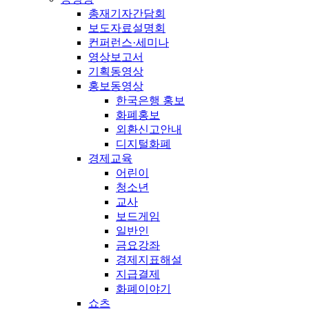
총재기자간담회
보도자료설명회
컨퍼런스·세미나
영상보고서
기획동영상
홍보동영상
한국은행 홍보
화폐홍보
외환신고안내
디지털화폐
경제교육
어린이
청소년
교사
보드게임
일반인
금요강좌
경제지표해설
지급결제
화폐이야기
쇼츠