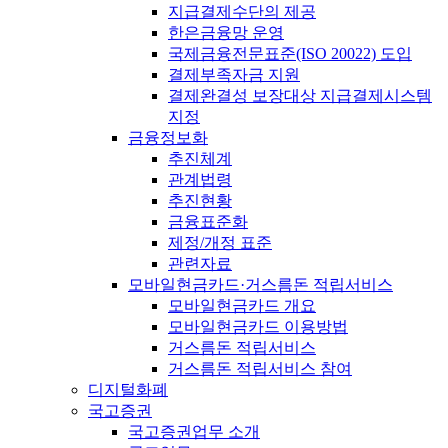
지급결제수단의 제공
한은금융망 운영
국제금융전문표준(ISO 20022) 도입
결제부족자금 지원
결제완결성 보장대상 지급결제시스템
지정
금융정보화
추진체계
관계법령
추진현황
금융표준화
제정/개정 표준
관련자료
모바일현금카드·거스름돈 적립서비스
모바일현금카드 개요
모바일현금카드 이용방법
거스름돈 적립서비스
거스름돈 적립서비스 참여
디지털화폐
국고증권
국고증권업무 소개