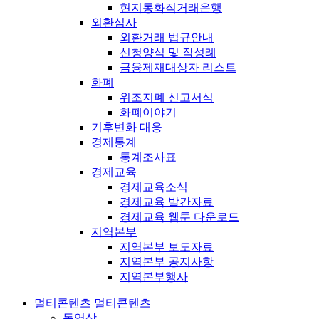
현지통화직거래은행
외환심사
외환거래 법규안내
신청양식 및 작성례
금융제재대상자 리스트
화폐
위조지폐 신고서식
화폐이야기
기후변화 대응
경제통계
통계조사표
경제교육
경제교육소식
경제교육 발간자료
경제교육 웹툰 다운로드
지역본부
지역본부 보도자료
지역본부 공지사항
지역본부행사
멀티콘텐츠
멀티콘텐츠
동영상