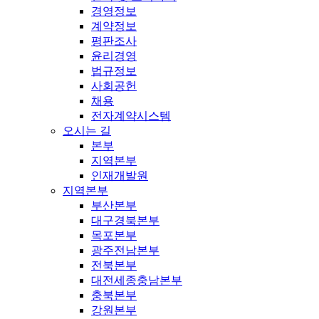
경영정보
계약정보
평판조사
윤리경영
법규정보
사회공헌
채용
전자계약시스템
오시는 길
본부
지역본부
인재개발원
지역본부
부산본부
대구경북본부
목포본부
광주전남본부
전북본부
대전세종충남본부
충북본부
강원본부