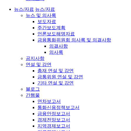
뉴스/자료
뉴스/자료
뉴스 및 의사록
보도자료
주간보도계획
언론보도해명자료
금융통화위원회 의사록 및 의결사항
의결사항
의사록
공지사항
연설 및 강연
총재 연설 및 강연
금통위원 연설 및 강연
기타 연설 및 강연
블로그
간행물
연차보고서
통화신용정책보고서
금융안정보고서
경제전망보고서
지역경제보고서