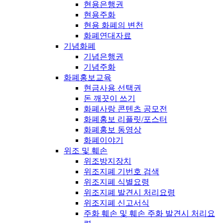
현용은행권
현용주화
현용 화폐의 변천
화폐연대자료
기념화폐
기념은행권
기념주화
화폐홍보교육
현금사용 선택권
돈 깨끗이 쓰기
화폐사랑 콘텐츠 공모전
화폐홍보 리플릿/포스터
화폐홍보 동영상
화폐이야기
위조 및 훼손
위조방지장치
위조지폐 기번호 검색
위조지폐 식별요령
위조지폐 발견시 처리요령
위조지폐 신고서식
주화 훼손 및 훼손 주화 발견시 처리요