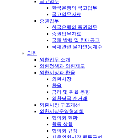
국고업무
한국은행의 국고업무
국고업무자료
증권업무
한국은행의 증권업무
증권업무자료
국채 발행 및 환매공고
국채관련 물가연동계수
외환
외환업무 소개
외환정책과 외환제도
외환시장과 환율
외환시장
환율
금리 및 환율 동향
외환당국 순거래
외환시장 구조개선
외환시장운영협의회
협의회 현황
활동 상황
협의회 규정
서울외환시장 행동규범