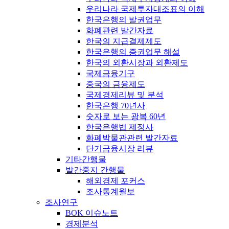
우리나라 국제투자대조표의 이해
한국은행의 발권업무
화폐관련 발간자료
한국의 지급결제제도
한국은행의 증권업무 해설
한국의 외환시장과 외환제도
국제금융기구
중국의 금융제도
국제경제리뷰 및 분석
한국은행 70년사
숫자로 보는 광복 60년
한국은행법 제정사
화폐박물관관련 발간자료
단기금융시장 리뷰
기타간행물
발간중지 간행물
해외경제 포커스
조사통계월보
조사연구
BOK 이슈노트
경제분석