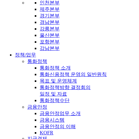
인천본부
제주본부
경기본부
경남본부
강릉본부
울산본부
포항본부
강남본부
정책/업무
통화정책
통화정책 소개
통화신용정책 운영의 일반원칙
목표 및 운영체계
통화정책방향 결정회의
일정 및 자료
통화정책수단
금융안정
금융안정업무 소개
금융시스템
금융안정의 이해
KOFR
지급결제