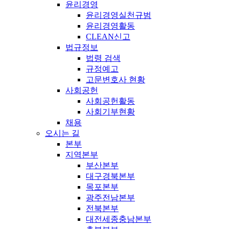
윤리경영
윤리경영실천규범
윤리경영활동
CLEAN신고
법규정보
법령 검색
규정예고
고문변호사 현황
사회공헌
사회공헌활동
사회기부현황
채용
오시는 길
본부
지역본부
부산본부
대구경북본부
목포본부
광주전남본부
전북본부
대전세종충남본부