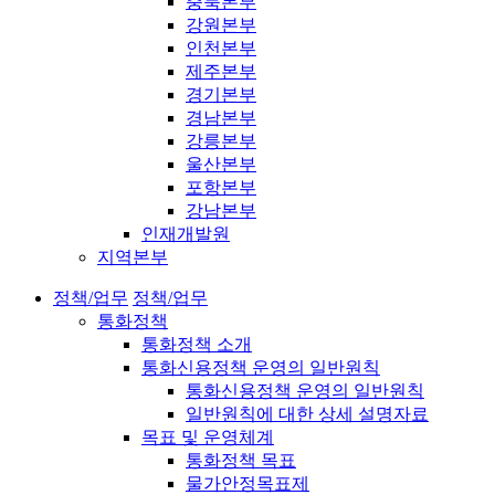
충북본부
강원본부
인천본부
제주본부
경기본부
경남본부
강릉본부
울산본부
포항본부
강남본부
인재개발원
지역본부
정책/업무
정책/업무
통화정책
통화정책 소개
통화신용정책 운영의 일반원칙
통화신용정책 운영의 일반원칙
일반원칙에 대한 상세 설명자료
목표 및 운영체계
통화정책 목표
물가안정목표제