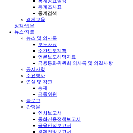
통계공표일정
통계조사표
통계검색
경제교육
정책/업무
뉴스/자료
뉴스 및 의사록
보도자료
주간보도계획
언론보도해명자료
금융통화위원회 의사록 및 의결사항
공지사항
주요행사
연설 및 강연
총재
금통위원
블로그
간행물
연차보고서
통화신용정책보고서
금융안정보고서
경제전망보고서