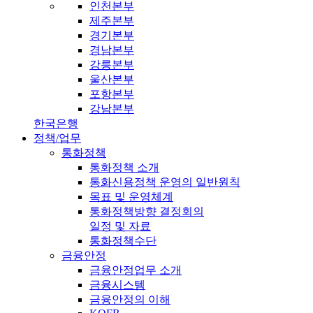
인천본부
제주본부
경기본부
경남본부
강릉본부
울산본부
포항본부
강남본부
한국은행
정책/업무
통화정책
통화정책 소개
통화신용정책 운영의 일반원칙
목표 및 운영체계
통화정책방향 결정회의
일정 및 자료
통화정책수단
금융안정
금융안정업무 소개
금융시스템
금융안정의 이해