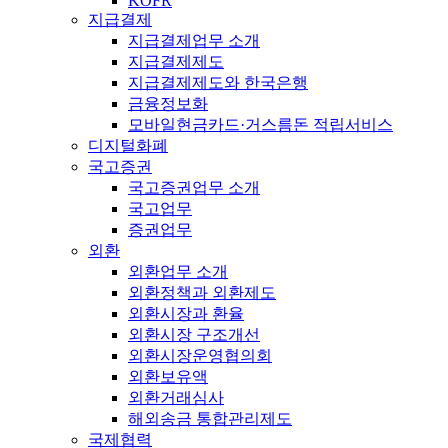
KOFR
지급결제
지급결제업무 소개
지급결제제도
지급결제제도와 한국은행
금융정보화
모바일현금카드·거스름돈 적립서비스
디지털화폐
국고증권
국고증권업무 소개
국고업무
증권업무
외환
외환업무 소개
외환정책과 외환제도
외환시장과 환율
외환시장 구조개선
외환시장운영협의회
외환보유액
외환거래심사
해외송금 통합관리제도
국제협력