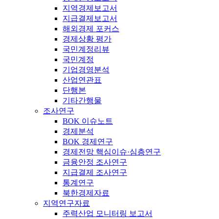
지역경제보고서
지급결제보고서
해외경제 포커스
경제상황 평가
국민계정리뷰
국민계정
기업경영분석
산업연관표
단행본
기타간행물
조사연구
BOK 이슈노트
경제분석
BOK 경제연구
경제전망 핵심이슈·심층연구
금융안정 조사연구
지급결제 조사연구
통계연구
북한경제자료
지역연구자료
주력산업 모니터링 보고서