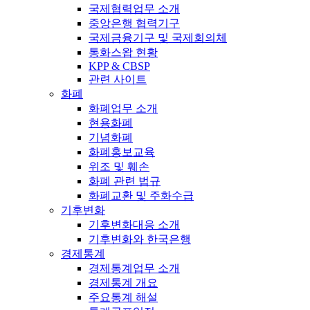
국제협력업무 소개
중앙은행 협력기구
국제금융기구 및 국제회의체
통화스왑 현황
KPP & CBSP
관련 사이트
화폐
화폐업무 소개
현용화폐
기념화폐
화폐홍보교육
위조 및 훼손
화폐 관련 법규
화폐교환 및 주화수급
기후변화
기후변화대응 소개
기후변화와 한국은행
경제통계
경제통계업무 소개
경제통계 개요
주요통계 해설