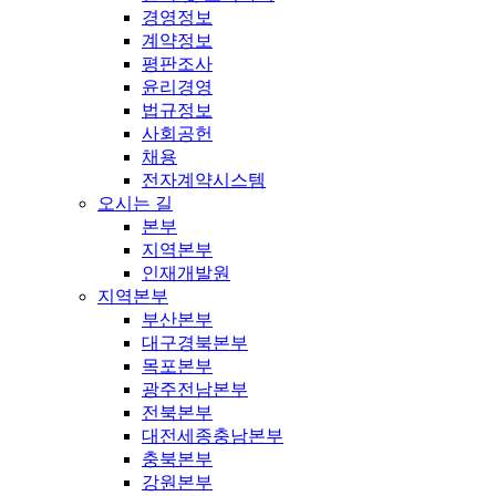
경영정보
계약정보
평판조사
윤리경영
법규정보
사회공헌
채용
전자계약시스템
오시는 길
본부
지역본부
인재개발원
지역본부
부산본부
대구경북본부
목포본부
광주전남본부
전북본부
대전세종충남본부
충북본부
강원본부