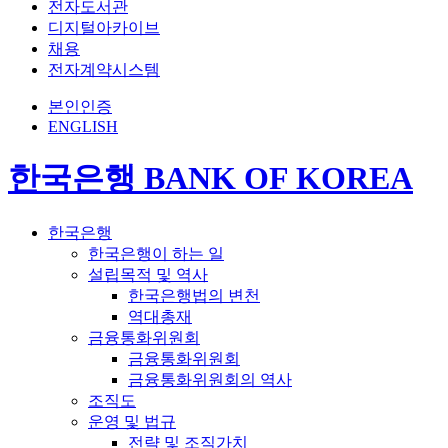
전자도서관
디지털아카이브
채용
전자계약시스템
본인인증
ENGLISH
한국은행 BANK OF KOREA
한국은행
한국은행이 하는 일
설립목적 및 역사
한국은행법의 변천
역대총재
금융통화위원회
금융통화위원회
금융통화위원회의 역사
조직도
운영 및 법규
전략 및 조직가치