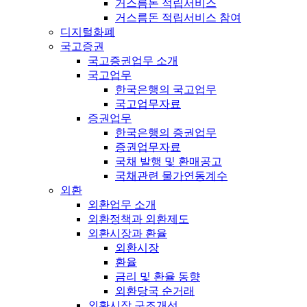
거스름돈 적립서비스
거스름돈 적립서비스 참여
디지털화폐
국고증권
국고증권업무 소개
국고업무
한국은행의 국고업무
국고업무자료
증권업무
한국은행의 증권업무
증권업무자료
국채 발행 및 환매공고
국채관련 물가연동계수
외환
외환업무 소개
외환정책과 외환제도
외환시장과 환율
외환시장
환율
금리 및 환율 동향
외환당국 순거래
외환시장 구조개선