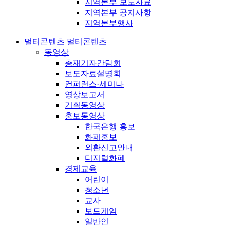
지역본부 보도자료
지역본부 공지사항
지역본부행사
멀티콘텐츠
멀티콘텐츠
동영상
총재기자간담회
보도자료설명회
컨퍼런스·세미나
영상보고서
기획동영상
홍보동영상
한국은행 홍보
화폐홍보
외환신고안내
디지털화폐
경제교육
어린이
청소년
교사
보드게임
일반인