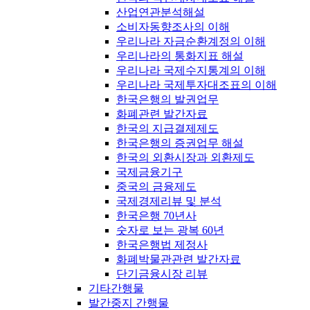
산업연관분석해설
소비자동향조사의 이해
우리나라 자금순환계정의 이해
우리나라의 통화지표 해설
우리나라 국제수지통계의 이해
우리나라 국제투자대조표의 이해
한국은행의 발권업무
화폐관련 발간자료
한국의 지급결제제도
한국은행의 증권업무 해설
한국의 외환시장과 외환제도
국제금융기구
중국의 금융제도
국제경제리뷰 및 분석
한국은행 70년사
숫자로 보는 광복 60년
한국은행법 제정사
화폐박물관관련 발간자료
단기금융시장 리뷰
기타간행물
발간중지 간행물