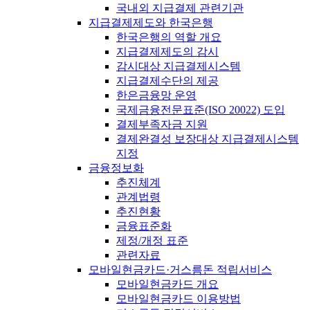
국내외 지급결제 관련기관
지급결제제도와 한국은행
한국은행의 역할 개요
지급결제제도의 감시
감시대상 지급결제시스템
지급결제수단의 제공
한은금융망 운영
국제금융전문표준(ISO 20022) 도입
결제부족자금 지원
결제완결성 보장대상 지급결제시스템
지정
금융정보화
추진체계
관계법령
추진현황
금융표준화
제정/개정 표준
관련자료
모바일현금카드·거스름돈 적립서비스
모바일현금카드 개요
모바일현금카드 이용방법