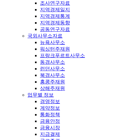
조사연구자료
지역경제일지
지역경제통계
지역경제동향
공동연구자료
국외사무소자료
뉴욕사무소
워싱턴주재원
프랑크푸르트사무소
동경사무소
런던사무소
북경사무소
홍콩주재원
상해주재원
업무별 정보
경영정보
계약정보
통화정책
금융안정
금융시장
지급결제