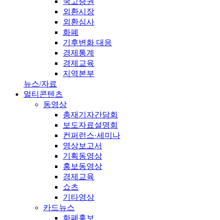
국고증권
외환시장
외환심사
화폐
기후변화 대응
경제통계
경제교육
지역본부
뉴스/자료
멀티콘텐츠
동영상
총재기자간담회
보도자료설명회
컨퍼런스·세미나
영상보고서
기획동영상
홍보동영상
경제교육
쇼츠
기타영상
카드뉴스
화폐홍보