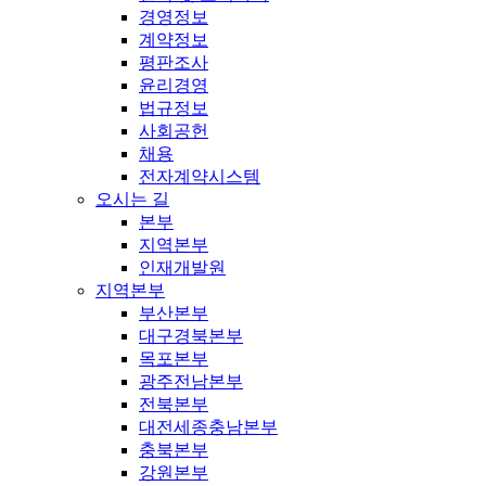
경영정보
계약정보
평판조사
윤리경영
법규정보
사회공헌
채용
전자계약시스템
오시는 길
본부
지역본부
인재개발원
지역본부
부산본부
대구경북본부
목포본부
광주전남본부
전북본부
대전세종충남본부
충북본부
강원본부