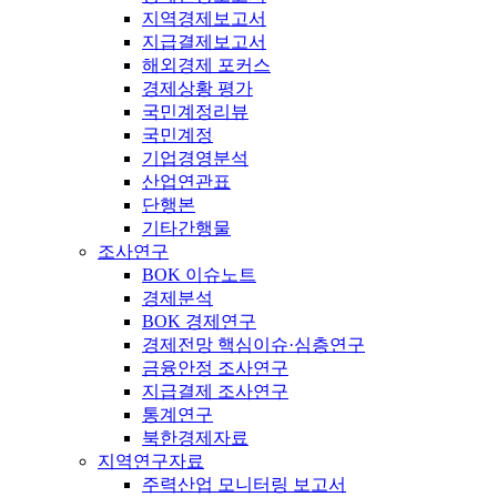
지역경제보고서
지급결제보고서
해외경제 포커스
경제상황 평가
국민계정리뷰
국민계정
기업경영분석
산업연관표
단행본
기타간행물
조사연구
BOK 이슈노트
경제분석
BOK 경제연구
경제전망 핵심이슈·심층연구
금융안정 조사연구
지급결제 조사연구
통계연구
북한경제자료
지역연구자료
주력산업 모니터링 보고서