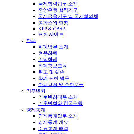
국제협력업무 소개
중앙은행 협력기구
국제금융기구 및 국제회의체
통화스왑 현황
KPP & CBSP
관련 사이트
화폐
화폐업무 소개
현용화폐
기념화폐
화폐홍보교육
위조 및 훼손
화폐 관련 법규
화폐교환 및 주화수급
기후변화
기후변화대응 소개
기후변화와 한국은행
경제통계
경제통계업무 소개
경제통계 개요
주요통계 해설