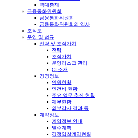
역대총재
금융통화위원회
금융통화위원회
금융통화위원회의 역사
조직도
운영 및 법규
전략 및 조직가치
전략
조직가치
운영리스크 관리
CI 소개
경영정보
인원현황
인건비 현황
주요 업무 추진 현황
재무현황
외부감사 결과 등
계약정보
계약정보 안내
발주계획
경쟁입찰계약현황