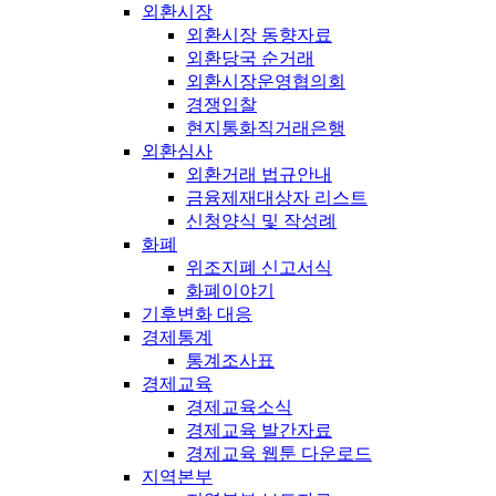
외환시장
외환시장 동향자료
외환당국 순거래
외환시장운영협의회
경쟁입찰
현지통화직거래은행
외환심사
외환거래 법규안내
금융제재대상자 리스트
신청양식 및 작성례
화폐
위조지폐 신고서식
화폐이야기
기후변화 대응
경제통계
통계조사표
경제교육
경제교육소식
경제교육 발간자료
경제교육 웹툰 다운로드
지역본부