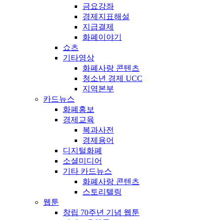
금요강좌
경제지표해설
지급결제
화폐이야기
쇼츠
기타영상
화폐사랑 콘텐츠
청소년 경제 UCC
지역본부
카드뉴스
화폐홍보
경제교육
복과사전
경제용어
디지털화폐
소셜미디어
기타 카드뉴스
화폐사랑 콘텐츠
스토리텔링
웹툰
창립 70주년 기념 웹툰