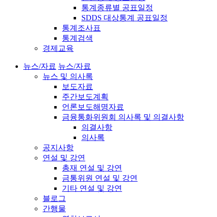
통계종류별 공표일정
SDDS 대상통계 공표일정
통계조사표
통계검색
경제교육
뉴스/자료
뉴스/자료
뉴스 및 의사록
보도자료
주간보도계획
언론보도해명자료
금융통화위원회 의사록 및 의결사항
의결사항
의사록
공지사항
연설 및 강연
총재 연설 및 강연
금통위원 연설 및 강연
기타 연설 및 강연
블로그
간행물