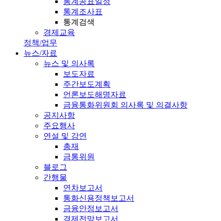
통계공표일정
통계조사표
통계검색
경제교육
정책/업무
뉴스/자료
뉴스 및 의사록
보도자료
주간보도계획
언론보도해명자료
금융통화위원회 의사록 및 의결사항
공지사항
주요행사
연설 및 강연
총재
금통위원
블로그
간행물
연차보고서
통화신용정책보고서
금융안정보고서
경제전망보고서