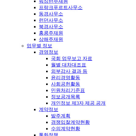
워싱턴주재원
프랑크푸르트사무소
동경사무소
런던사무소
북경사무소
홍콩주재원
상해주재원
업무별 정보
경영정보
국회 업무보고 자료
월별 대차대조표
외부감사 결과 등
윤리경영활동
사회공헌활동
민원처리기준표
정보공개목록
개인정보 제3자 제공 공개
계약정보
발주계획
경쟁입찰계약현황
수의계약현황
통화정책