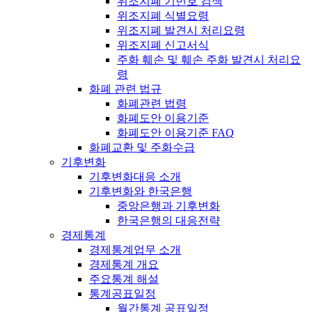
위조지폐 기번호 검색
위조지폐 식별요령
위조지폐 발견시 처리요령
위조지폐 신고서식
주화 훼손 및 훼손 주화 발견시 처리요
령
화폐 관련 법규
화폐관련 법령
화폐도안 이용기준
화폐도안 이용기준 FAQ
화폐교환 및 주화수급
기후변화
기후변화대응 소개
기후변화와 한국은행
중앙은행과 기후변화
한국은행의 대응전략
경제통계
경제통계업무 소개
경제통계 개요
주요통계 해설
통계공표일정
월간통계 공표일정