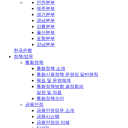
인천본부
제주본부
경기본부
경남본부
강릉본부
울산본부
포항본부
강남본부
한국은행
정책/업무
통화정책
통화정책 소개
통화신용정책 운영의 일반원칙
목표 및 운영체계
통화정책방향 결정회의
일정 및 자료
통화정책수단
금융안정
금융안정업무 소개
금융시스템
금융안정의 이해