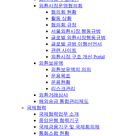
외환시장운영협의회
협의회 현황
활동 상황
협의회 규정
서울외환시장 행동규범
글로벌 외환시장행동규범
글로벌 규범 이행선언서
관련 사이트
외환시장 구조 개선 Portal
외환보유액
외환보유액의 의의
운용목표
운용현황
리스크관리
외환거래심사
해외송금 통합관리제도
국제협력
국제협력업무 소개
중앙은행 협력기구
국제금융기구 및 국제회의체
통화스왑 현황