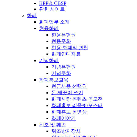
KPP & CBSP
관련 사이트
화폐
화폐업무 소개
현용화폐
현용은행권
현용주화
현용 화폐의 변천
화폐연대자료
기념화폐
기념은행권
기념주화
화폐홍보교육
현금사용 선택권
돈 깨끗이 쓰기
화폐사랑 콘텐츠 공모전
화폐홍보 리플릿/포스터
화폐홍보 동영상
화폐이야기
위조 및 훼손
위조방지장치