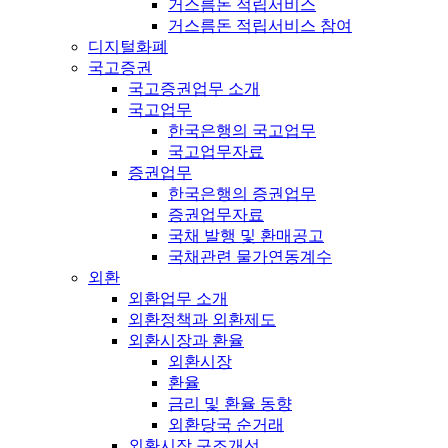
거스름돈 적립서비스
거스름돈 적립서비스 참여
디지털화폐
국고증권
국고증권업무 소개
국고업무
한국은행의 국고업무
국고업무자료
증권업무
한국은행의 증권업무
증권업무자료
국채 발행 및 환매공고
국채관련 물가연동계수
외환
외환업무 소개
외환정책과 외환제도
외환시장과 환율
외환시장
환율
금리 및 환율 동향
외환당국 순거래
외환시장 구조개선