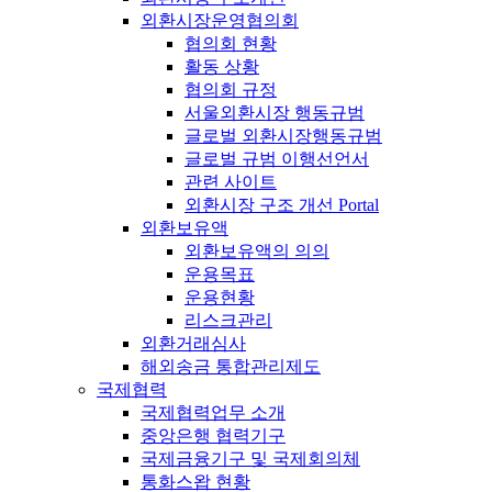
외환시장운영협의회
협의회 현황
활동 상황
협의회 규정
서울외환시장 행동규범
글로벌 외환시장행동규범
글로벌 규범 이행선언서
관련 사이트
외환시장 구조 개선 Portal
외환보유액
외환보유액의 의의
운용목표
운용현황
리스크관리
외환거래심사
해외송금 통합관리제도
국제협력
국제협력업무 소개
중앙은행 협력기구
국제금융기구 및 국제회의체
통화스왑 현황