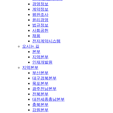
경영정보
계약정보
평판조사
윤리경영
법규정보
사회공헌
채용
전자계약시스템
오시는 길
본부
지역본부
인재개발원
지역본부
부산본부
대구경북본부
목포본부
광주전남본부
전북본부
대전세종충남본부
충북본부
강원본부