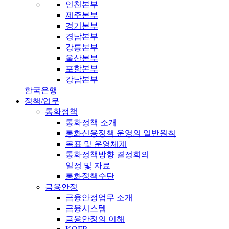
인천본부
제주본부
경기본부
경남본부
강릉본부
울산본부
포항본부
강남본부
한국은행
정책/업무
통화정책
통화정책 소개
통화신용정책 운영의 일반원칙
목표 및 운영체계
통화정책방향 결정회의
일정 및 자료
통화정책수단
금융안정
금융안정업무 소개
금융시스템
금융안정의 이해