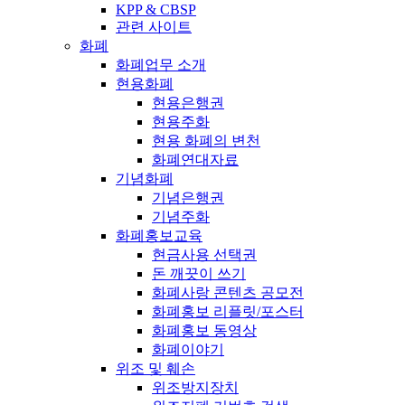
KPP & CBSP
관련 사이트
화폐
화폐업무 소개
현용화폐
현용은행권
현용주화
현용 화폐의 변천
화폐연대자료
기념화폐
기념은행권
기념주화
화폐홍보교육
현금사용 선택권
돈 깨끗이 쓰기
화폐사랑 콘텐츠 공모전
화폐홍보 리플릿/포스터
화폐홍보 동영상
화폐이야기
위조 및 훼손
위조방지장치