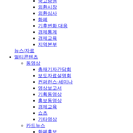
국고증권
외환시장
외환심사
화폐
기후변화 대응
경제통계
경제교육
지역본부
뉴스/자료
멀티콘텐츠
동영상
총재기자간담회
보도자료설명회
컨퍼런스·세미나
영상보고서
기획동영상
홍보동영상
경제교육
쇼츠
기타영상
카드뉴스
화폐홍보