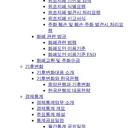
위조지폐 기번호 검색
위조지폐 식별요령
위조지폐 발견시 처리요령
위조지폐 신고서식
주화 훼손 및 훼손 주화 발견시 처리요
령
화폐 관련 법규
화폐관련 법령
화폐도안 이용기준
화폐도안 이용기준 FAQ
화폐교환 및 주화수급
기후변화
기후변화대응 소개
기후변화와 한국은행
중앙은행과 기후변화
한국은행의 대응전략
경제통계
경제통계업무 소개
경제통계 개요
주요통계 해설
통계공표일정
월간통계 공표일정