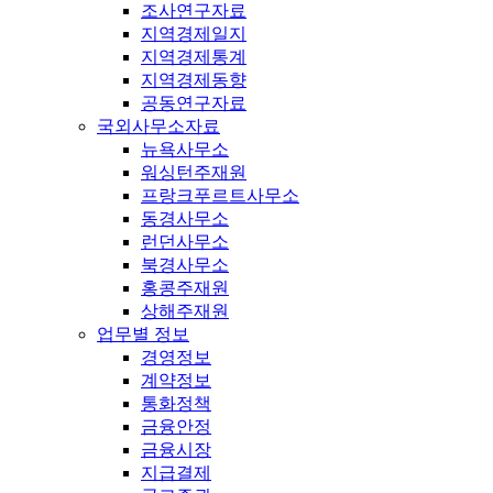
조사연구자료
지역경제일지
지역경제통계
지역경제동향
공동연구자료
국외사무소자료
뉴욕사무소
워싱턴주재원
프랑크푸르트사무소
동경사무소
런던사무소
북경사무소
홍콩주재원
상해주재원
업무별 정보
경영정보
계약정보
통화정책
금융안정
금융시장
지급결제