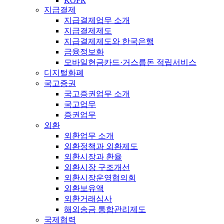
KOFR
지급결제
지급결제업무 소개
지급결제제도
지급결제제도와 한국은행
금융정보화
모바일현금카드·거스름돈 적립서비스
디지털화폐
국고증권
국고증권업무 소개
국고업무
증권업무
외환
외환업무 소개
외환정책과 외환제도
외환시장과 환율
외환시장 구조개선
외환시장운영협의회
외환보유액
외환거래심사
해외송금 통합관리제도
국제협력