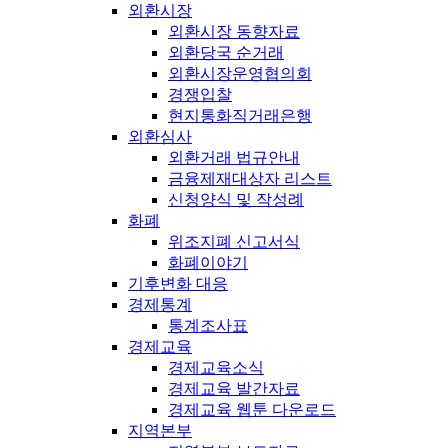
외환시장
외환시장 동향자료
외환당국 순거래
외환시장운영협의회
경쟁입찰
현지통화직거래은행
외환심사
외환거래 법규안내
금융제재대상자 리스트
신청양식 및 작성례
화폐
위조지폐 신고서식
화폐이야기
기후변화 대응
경제통계
통계조사표
경제교육
경제교육소식
경제교육 발간자료
경제교육 웹툰 다운로드
지역본부