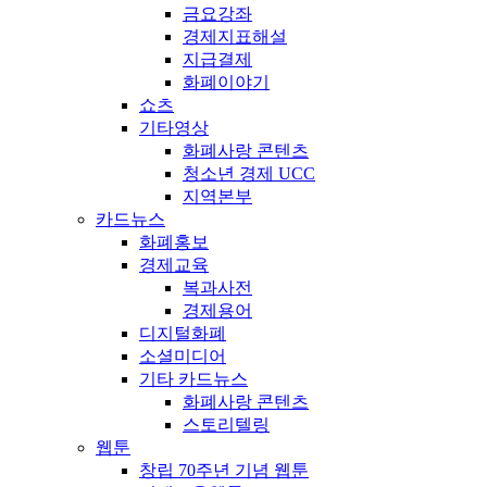
금요강좌
경제지표해설
지급결제
화폐이야기
쇼츠
기타영상
화폐사랑 콘텐츠
청소년 경제 UCC
지역본부
카드뉴스
화폐홍보
경제교육
복과사전
경제용어
디지털화폐
소셜미디어
기타 카드뉴스
화폐사랑 콘텐츠
스토리텔링
웹툰
창립 70주년 기념 웹툰