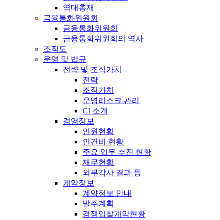
역대총재
금융통화위원회
금융통화위원회
금융통화위원회의 역사
조직도
운영 및 법규
전략 및 조직가치
전략
조직가치
운영리스크 관리
CI 소개
경영정보
인원현황
인건비 현황
주요 업무 추진 현황
재무현황
외부감사 결과 등
계약정보
계약정보 안내
발주계획
경쟁입찰계약현황