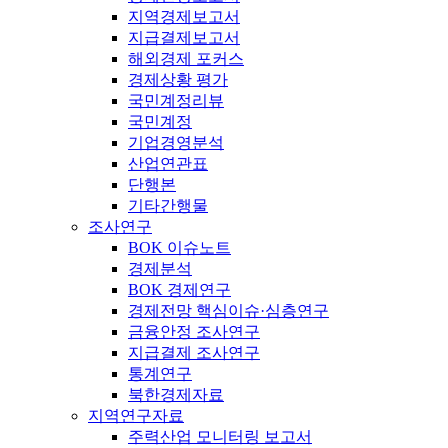
지역경제보고서
지급결제보고서
해외경제 포커스
경제상황 평가
국민계정리뷰
국민계정
기업경영분석
산업연관표
단행본
기타간행물
조사연구
BOK 이슈노트
경제분석
BOK 경제연구
경제전망 핵심이슈·심층연구
금융안정 조사연구
지급결제 조사연구
통계연구
북한경제자료
지역연구자료
주력산업 모니터링 보고서