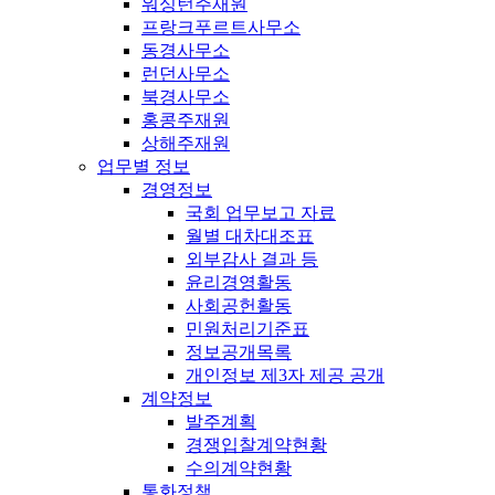
워싱턴주재원
프랑크푸르트사무소
동경사무소
런던사무소
북경사무소
홍콩주재원
상해주재원
업무별 정보
경영정보
국회 업무보고 자료
월별 대차대조표
외부감사 결과 등
윤리경영활동
사회공헌활동
민원처리기준표
정보공개목록
개인정보 제3자 제공 공개
계약정보
발주계획
경쟁입찰계약현황
수의계약현황
통화정책