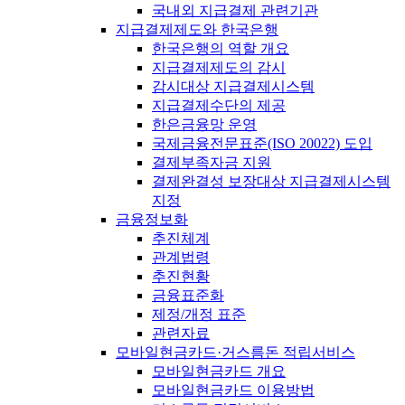
국내외 지급결제 관련기관
지급결제제도와 한국은행
한국은행의 역할 개요
지급결제제도의 감시
감시대상 지급결제시스템
지급결제수단의 제공
한은금융망 운영
국제금융전문표준(ISO 20022) 도입
결제부족자금 지원
결제완결성 보장대상 지급결제시스템
지정
금융정보화
추진체계
관계법령
추진현황
금융표준화
제정/개정 표준
관련자료
모바일현금카드·거스름돈 적립서비스
모바일현금카드 개요
모바일현금카드 이용방법