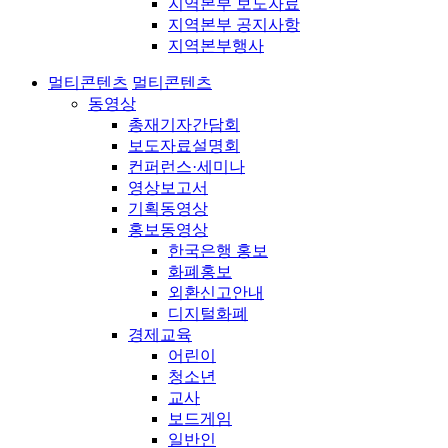
지역본부 보도자료
지역본부 공지사항
지역본부행사
멀티콘텐츠
멀티콘텐츠
동영상
총재기자간담회
보도자료설명회
컨퍼런스·세미나
영상보고서
기획동영상
홍보동영상
한국은행 홍보
화폐홍보
외환신고안내
디지털화폐
경제교육
어린이
청소년
교사
보드게임
일반인