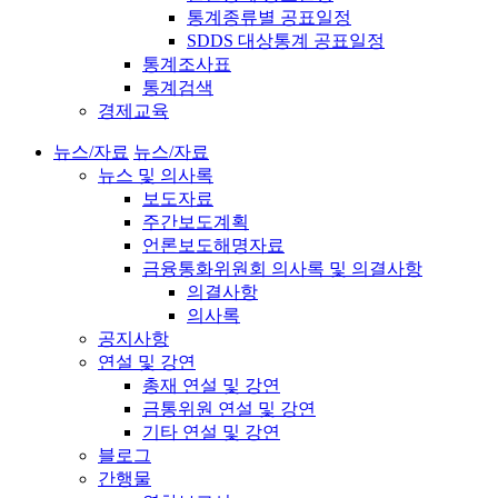
통계종류별 공표일정
SDDS 대상통계 공표일정
통계조사표
통계검색
경제교육
뉴스/자료
뉴스/자료
뉴스 및 의사록
보도자료
주간보도계획
언론보도해명자료
금융통화위원회 의사록 및 의결사항
의결사항
의사록
공지사항
연설 및 강연
총재 연설 및 강연
금통위원 연설 및 강연
기타 연설 및 강연
블로그
간행물