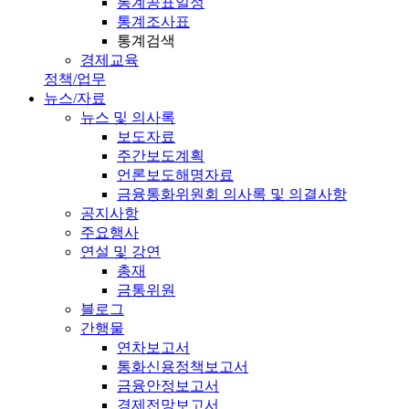
통계공표일정
통계조사표
통계검색
경제교육
정책/업무
뉴스/자료
뉴스 및 의사록
보도자료
주간보도계획
언론보도해명자료
금융통화위원회 의사록 및 의결사항
공지사항
주요행사
연설 및 강연
총재
금통위원
블로그
간행물
연차보고서
통화신용정책보고서
금융안정보고서
경제전망보고서