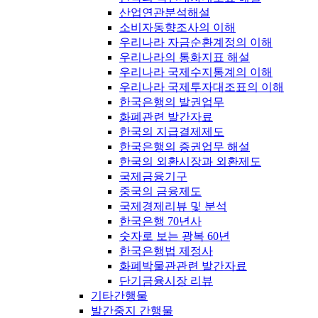
산업연관분석해설
소비자동향조사의 이해
우리나라 자금순환계정의 이해
우리나라의 통화지표 해설
우리나라 국제수지통계의 이해
우리나라 국제투자대조표의 이해
한국은행의 발권업무
화폐관련 발간자료
한국의 지급결제제도
한국은행의 증권업무 해설
한국의 외환시장과 외환제도
국제금융기구
중국의 금융제도
국제경제리뷰 및 분석
한국은행 70년사
숫자로 보는 광복 60년
한국은행법 제정사
화폐박물관관련 발간자료
단기금융시장 리뷰
기타간행물
발간중지 간행물