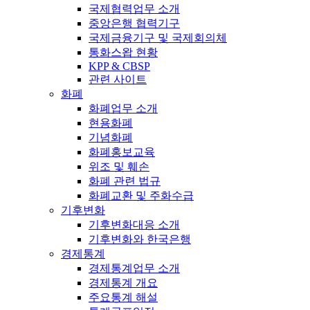
국제협력업무 소개
중앙은행 협력기구
국제금융기구 및 국제회의체
통화스왑 현황
KPP & CBSP
관련 사이트
화폐
화폐업무 소개
현용화폐
기념화폐
화폐홍보교육
위조 및 훼손
화폐 관련 법규
화폐교환 및 주화수급
기후변화
기후변화대응 소개
기후변화와 한국은행
경제통계
경제통계업무 소개
경제통계 개요
주요통계 해설