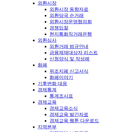
외환시장
외환시장 동향자료
외환당국 순거래
외환시장운영협의회
경쟁입찰
현지통화직거래은행
외환심사
외환거래 법규안내
금융제재대상자 리스트
신청양식 및 작성례
화폐
위조지폐 신고서식
화폐이야기
기후변화 대응
경제통계
통계조사표
경제교육
경제교육소식
경제교육 발간자료
경제교육 웹툰 다운로드
지역본부