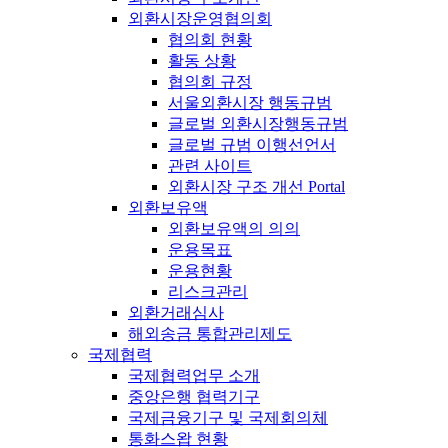
외환시장운영협의회
협의회 현황
활동 상황
협의회 규정
서울외환시장 행동규범
글로벌 외환시장행동규범
글로벌 규범 이행선언서
관련 사이트
외환시장 구조 개선 Portal
외환보유액
외환보유액의 의의
운용목표
운용현황
리스크관리
외환거래심사
해외송금 통합관리제도
국제협력
국제협력업무 소개
중앙은행 협력기구
국제금융기구 및 국제회의체
통화스왑 현황