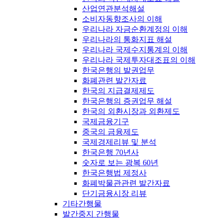
산업연관분석해설
소비자동향조사의 이해
우리나라 자금순환계정의 이해
우리나라의 통화지표 해설
우리나라 국제수지통계의 이해
우리나라 국제투자대조표의 이해
한국은행의 발권업무
화폐관련 발간자료
한국의 지급결제제도
한국은행의 증권업무 해설
한국의 외환시장과 외환제도
국제금융기구
중국의 금융제도
국제경제리뷰 및 분석
한국은행 70년사
숫자로 보는 광복 60년
한국은행법 제정사
화폐박물관관련 발간자료
단기금융시장 리뷰
기타간행물
발간중지 간행물