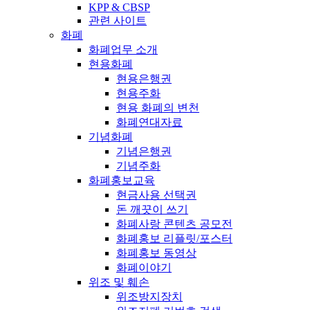
KPP & CBSP
관련 사이트
화폐
화폐업무 소개
현용화폐
현용은행권
현용주화
현용 화폐의 변천
화폐연대자료
기념화폐
기념은행권
기념주화
화폐홍보교육
현금사용 선택권
돈 깨끗이 쓰기
화폐사랑 콘텐츠 공모전
화폐홍보 리플릿/포스터
화폐홍보 동영상
화폐이야기
위조 및 훼손
위조방지장치