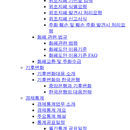
위조지폐 기번호 검색
위조지폐 식별요령
위조지폐 발견시 처리요령
위조지폐 신고서식
주화 훼손 및 훼손 주화 발견시 처리요
령
화폐 관련 법규
화폐관련 법령
화폐도안 이용기준
화폐도안 이용기준 FAQ
화폐교환 및 주화수급
기후변화
기후변화대응 소개
기후변화와 한국은행
중앙은행과 기후변화
한국은행의 대응전략
경제통계
경제통계업무 소개
경제통계 개요
주요통계 해설
통계공표일정
월간통계 공표일정