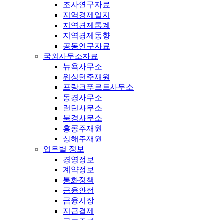
조사연구자료
지역경제일지
지역경제통계
지역경제동향
공동연구자료
국외사무소자료
뉴욕사무소
워싱턴주재원
프랑크푸르트사무소
동경사무소
런던사무소
북경사무소
홍콩주재원
상해주재원
업무별 정보
경영정보
계약정보
통화정책
금융안정
금융시장
지급결제