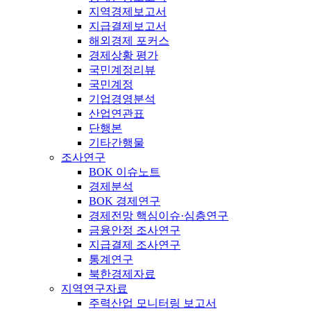
지역경제보고서
지급결제보고서
해외경제 포커스
경제상황 평가
국민계정리뷰
국민계정
기업경영분석
산업연관표
단행본
기타간행물
조사연구
BOK 이슈노트
경제분석
BOK 경제연구
경제전망 핵심이슈·심층연구
금융안정 조사연구
지급결제 조사연구
통계연구
북한경제자료
지역연구자료
주력산업 모니터링 보고서