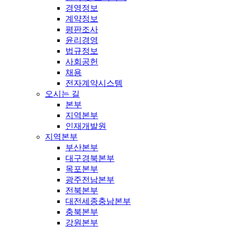
경영정보
계약정보
평판조사
윤리경영
법규정보
사회공헌
채용
전자계약시스템
오시는 길
본부
지역본부
인재개발원
지역본부
부산본부
대구경북본부
목포본부
광주전남본부
전북본부
대전세종충남본부
충북본부
강원본부