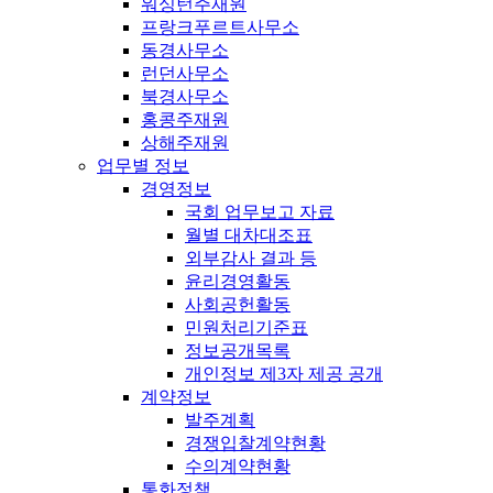
워싱턴주재원
프랑크푸르트사무소
동경사무소
런던사무소
북경사무소
홍콩주재원
상해주재원
업무별 정보
경영정보
국회 업무보고 자료
월별 대차대조표
외부감사 결과 등
윤리경영활동
사회공헌활동
민원처리기준표
정보공개목록
개인정보 제3자 제공 공개
계약정보
발주계획
경쟁입찰계약현황
수의계약현황
통화정책