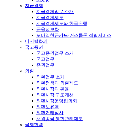
KOFR
지급결제
지급결제업무 소개
지급결제제도
지급결제제도와 한국은행
금융정보화
모바일현금카드·거스름돈 적립서비스
디지털화폐
국고증권
국고증권업무 소개
국고업무
증권업무
외환
외환업무 소개
외환정책과 외환제도
외환시장과 환율
외환시장 구조개선
외환시장운영협의회
외환보유액
외환거래심사
해외송금 통합관리제도
국제협력