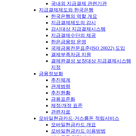
국내외 지급결제 관련기관
지급결제제도와 한국은행
한국은행의 역할 개요
지급결제제도의 감시
감시대상 지급결제시스템
지급결제수단의 제공
한은금융망 운영
국제금융전문표준(ISO 20022) 도입
결제부족자금 지원
결제완결성 보장대상 지급결제시스템
지정
금융정보화
추진체계
관계법령
추진현황
금융표준화
제정/개정 표준
관련자료
모바일현금카드·거스름돈 적립서비스
모바일현금카드 개요
모바일현금카드 이용방법