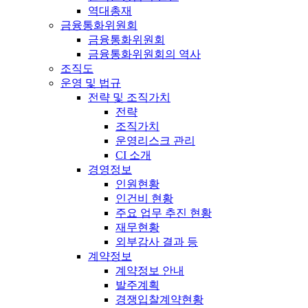
역대총재
금융통화위원회
금융통화위원회
금융통화위원회의 역사
조직도
운영 및 법규
전략 및 조직가치
전략
조직가치
운영리스크 관리
CI 소개
경영정보
인원현황
인건비 현황
주요 업무 추진 현황
재무현황
외부감사 결과 등
계약정보
계약정보 안내
발주계획
경쟁입찰계약현황