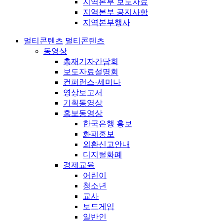
지역본부 보도자료
지역본부 공지사항
지역본부행사
멀티콘텐츠
멀티콘텐츠
동영상
총재기자간담회
보도자료설명회
컨퍼런스·세미나
영상보고서
기획동영상
홍보동영상
한국은행 홍보
화폐홍보
외환신고안내
디지털화폐
경제교육
어린이
청소년
교사
보드게임
일반인