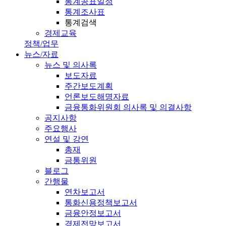
통계공표일정
통계조사표
통계검색
경제교육
정책/업무
뉴스/자료
뉴스 및 의사록
보도자료
주간보도계획
언론보도해명자료
금융통화위원회 의사록 및 의결사항
공지사항
주요행사
연설 및 강연
총재
금통위원
블로그
간행물
연차보고서
통화신용정책보고서
금융안정보고서
경제전망보고서