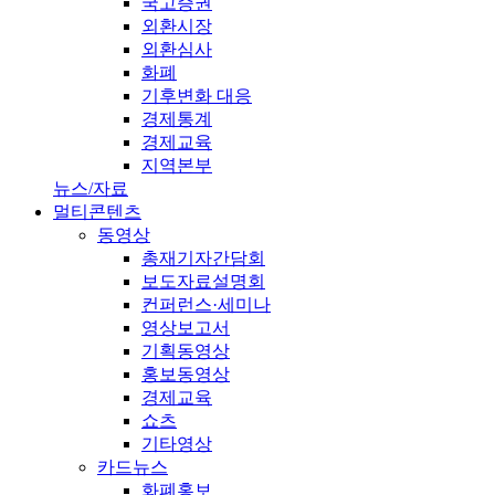
국고증권
외환시장
외환심사
화폐
기후변화 대응
경제통계
경제교육
지역본부
뉴스/자료
멀티콘텐츠
동영상
총재기자간담회
보도자료설명회
컨퍼런스·세미나
영상보고서
기획동영상
홍보동영상
경제교육
쇼츠
기타영상
카드뉴스
화폐홍보