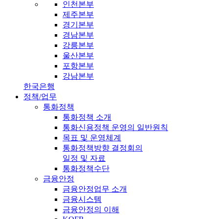
인천본부
제주본부
경기본부
경남본부
강릉본부
울산본부
포항본부
강남본부
한국은행
정책/업무
통화정책
통화정책 소개
통화신용정책 운영의 일반원칙
목표 및 운영체계
통화정책방향 결정회의
일정 및 자료
통화정책수단
금융안정
금융안정업무 소개
금융시스템
금융안정의 이해