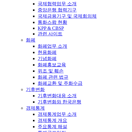
국제협력업무 소개
중앙은행 협력기구
국제금융기구 및 국제회의체
통화스왑 현황
KPP & CBSP
관련 사이트
화폐
화폐업무 소개
현용화폐
기념화폐
화폐홍보교육
위조 및 훼손
화폐 관련 법규
화폐교환 및 주화수급
기후변화
기후변화대응 소개
기후변화와 한국은행
경제통계
경제통계업무 소개
경제통계 개요
주요통계 해설