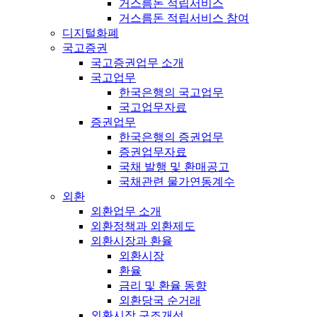
거스름돈 적립서비스
거스름돈 적립서비스 참여
디지털화폐
국고증권
국고증권업무 소개
국고업무
한국은행의 국고업무
국고업무자료
증권업무
한국은행의 증권업무
증권업무자료
국채 발행 및 환매공고
국채관련 물가연동계수
외환
외환업무 소개
외환정책과 외환제도
외환시장과 환율
외환시장
환율
금리 및 환율 동향
외환당국 순거래
외환시장 구조개선