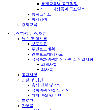
통계종류별 공표일정
SDDS 대상통계 공표일정
통계조사표
통계검색
경제교육
뉴스/자료
뉴스/자료
뉴스 및 의사록
보도자료
주간보도계획
언론보도해명자료
금융통화위원회 의사록 및 의결사항
의결사항
의사록
공지사항
연설 및 강연
총재 연설 및 강연
금통위원 연설 및 강연
기타 연설 및 강연
블로그
간행물