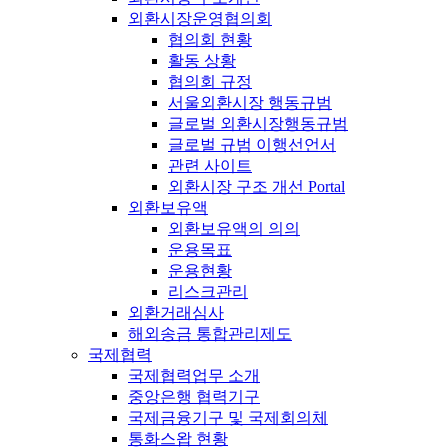
외환시장운영협의회
협의회 현황
활동 상황
협의회 규정
서울외환시장 행동규범
글로벌 외환시장행동규범
글로벌 규범 이행선언서
관련 사이트
외환시장 구조 개선 Portal
외환보유액
외환보유액의 의의
운용목표
운용현황
리스크관리
외환거래심사
해외송금 통합관리제도
국제협력
국제협력업무 소개
중앙은행 협력기구
국제금융기구 및 국제회의체
통화스왑 현황