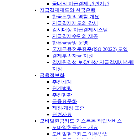
국내외 지급결제 관련기관
지급결제제도와 한국은행
한국은행의 역할 개요
지급결제제도의 감시
감시대상 지급결제시스템
지급결제수단의 제공
한은금융망 운영
국제금융전문표준(ISO 20022) 도입
결제부족자금 지원
결제완결성 보장대상 지급결제시스템
지정
금융정보화
추진체계
관계법령
추진현황
금융표준화
제정/개정 표준
관련자료
모바일현금카드·거스름돈 적립서비스
모바일현금카드 개요
모바일현금카드 이용방법