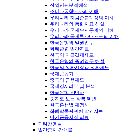
산업연관분석해설
소비자동향조사의 이해
우리나라 자금순환계정의 이해
우리나라의 통화지표 해설
우리나라 국제수지통계의 이해
우리나라 국제투자대조표의 이해
한국은행의 발권업무
화폐관련 발간자료
한국의 지급결제제도
한국은행의 증권업무 해설
한국의 외환시장과 외환제도
국제금융기구
중국의 금융제도
국제경제리뷰 및 분석
한국은행 70년사
숫자로 보는 광복 60년
한국은행법 제정사
화폐박물관관련 발간자료
단기금융시장 리뷰
기타간행물
발간중지 간행물