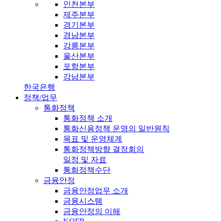
인천본부
제주본부
경기본부
경남본부
강릉본부
울산본부
포항본부
강남본부
한국은행
정책/업무
통화정책
통화정책 소개
통화신용정책 운영의 일반원칙
목표 및 운영체계
통화정책방향 결정회의
일정 및 자료
통화정책수단
금융안정
금융안정업무 소개
금융시스템
금융안정의 이해