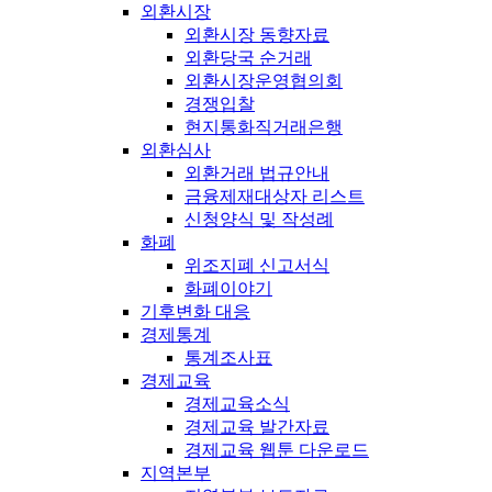
외환시장
외환시장 동향자료
외환당국 순거래
외환시장운영협의회
경쟁입찰
현지통화직거래은행
외환심사
외환거래 법규안내
금융제재대상자 리스트
신청양식 및 작성례
화폐
위조지폐 신고서식
화폐이야기
기후변화 대응
경제통계
통계조사표
경제교육
경제교육소식
경제교육 발간자료
경제교육 웹툰 다운로드
지역본부