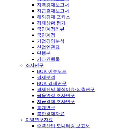
지역경제보고서
지급결제보고서
해외경제 포커스
경제상황 평가
국민계정리뷰
국민계정
기업경영분석
산업연관표
단행본
기타간행물
조사연구
BOK 이슈노트
경제분석
BOK 경제연구
경제전망 핵심이슈·심층연구
금융안정 조사연구
지급결제 조사연구
통계연구
북한경제자료
지역연구자료
주력산업 모니터링 보고서