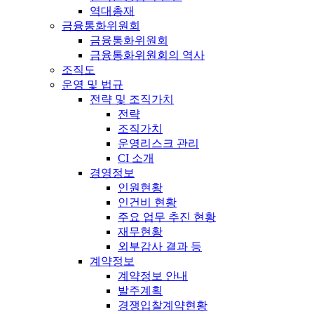
역대총재
금융통화위원회
금융통화위원회
금융통화위원회의 역사
조직도
운영 및 법규
전략 및 조직가치
전략
조직가치
운영리스크 관리
CI 소개
경영정보
인원현황
인건비 현황
주요 업무 추진 현황
재무현황
외부감사 결과 등
계약정보
계약정보 안내
발주계획
경쟁입찰계약현황