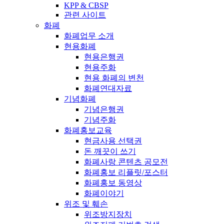
KPP & CBSP
관련 사이트
화폐
화폐업무 소개
현용화폐
현용은행권
현용주화
현용 화폐의 변천
화폐연대자료
기념화폐
기념은행권
기념주화
화폐홍보교육
현금사용 선택권
돈 깨끗이 쓰기
화폐사랑 콘텐츠 공모전
화폐홍보 리플릿/포스터
화폐홍보 동영상
화폐이야기
위조 및 훼손
위조방지장치