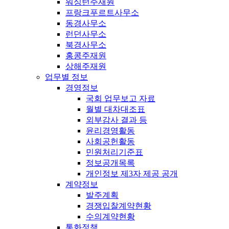
워싱턴주재원
프랑크푸르트사무소
동경사무소
런던사무소
북경사무소
홍콩주재원
상해주재원
업무별 정보
경영정보
국회 업무보고 자료
월별 대차대조표
외부감사 결과 등
윤리경영활동
사회공헌활동
민원처리기준표
정보공개목록
개인정보 제3자 제공 공개
계약정보
발주계획
경쟁입찰계약현황
수의계약현황
통화정책