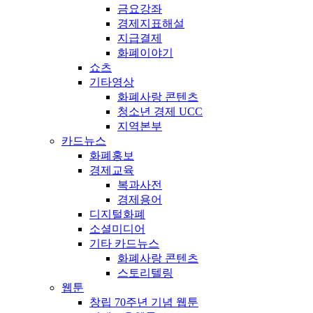
금요강좌
경제지표해설
지급결제
화폐이야기
쇼츠
기타영상
화폐사랑 콘텐츠
청소년 경제 UCC
지역본부
카드뉴스
화폐홍보
경제교육
복과사전
경제용어
디지털화폐
소셜미디어
기타 카드뉴스
화폐사랑 콘텐츠
스토리텔링
웹툰
창립 70주년 기념 웹툰