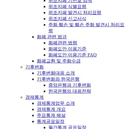
위조지폐 기번호 검색
위조지폐 식별요령
위조지폐 발견시 처리요령
위조지폐 신고서식
주화 훼손 및 훼손 주화 발견시 처리요
령
화폐 관련 법규
화폐관련 법령
화폐도안 이용기준
화폐도안 이용기준 FAQ
화폐교환 및 주화수급
기후변화
기후변화대응 소개
기후변화와 한국은행
중앙은행과 기후변화
한국은행의 대응전략
경제통계
경제통계업무 소개
경제통계 개요
주요통계 해설
통계공표일정
월간통계 공표일정