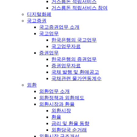
거스름돈 적립서비스
거스름돈 적립서비스 참여
디지털화폐
국고증권
국고증권업무 소개
국고업무
한국은행의 국고업무
국고업무자료
증권업무
한국은행의 증권업무
증권업무자료
국채 발행 및 환매공고
국채관련 물가연동계수
외환
외환업무 소개
외환정책과 외환제도
외환시장과 환율
외환시장
환율
금리 및 환율 동향
외환당국 순거래
외환시장 구조개선