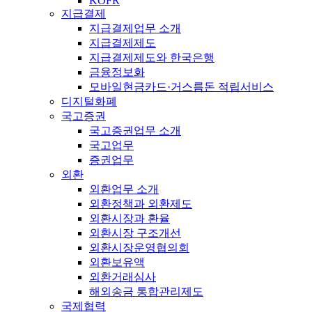
KOFR
지급결제
지급결제업무 소개
지급결제제도
지급결제제도와 한국은행
금융정보화
모바일현금카드·거스름돈 적립서비스
디지털화폐
국고증권
국고증권업무 소개
국고업무
증권업무
외환
외환업무 소개
외환정책과 외환제도
외환시장과 환율
외환시장 구조개선
외환시장운영협의회
외환보유액
외환거래심사
해외송금 통합관리제도
국제협력