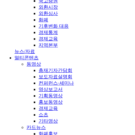
국고증권
외환시장
외환심사
화폐
기후변화 대응
경제통계
경제교육
지역본부
뉴스/자료
멀티콘텐츠
동영상
총재기자간담회
보도자료설명회
컨퍼런스·세미나
영상보고서
기획동영상
홍보동영상
경제교육
쇼츠
기타영상
카드뉴스
화폐홍보