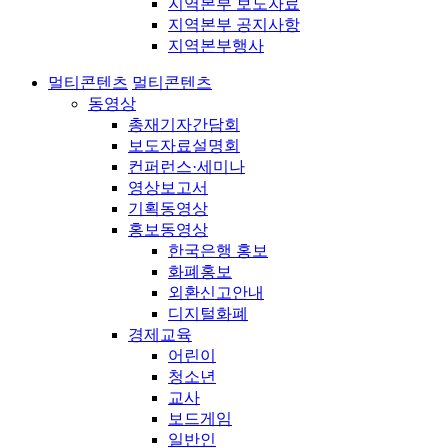
지역본부 보도자료
지역본부 공지사항
지역본부행사
멀티콘텐츠
멀티콘텐츠
동영상
총재기자간담회
보도자료설명회
컨퍼런스·세미나
영상보고서
기획동영상
홍보동영상
한국은행 홍보
화폐홍보
외환신고안내
디지털화폐
경제교육
어린이
청소년
교사
보드게임
일반인