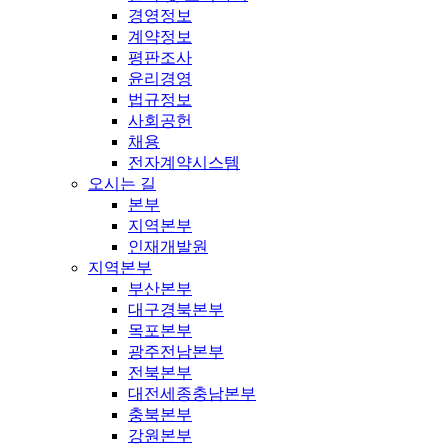
경영정보
계약정보
평판조사
윤리경영
법규정보
사회공헌
채용
전자계약시스템
오시는 길
본부
지역본부
인재개발원
지역본부
부산본부
대구경북본부
목포본부
광주전남본부
전북본부
대전세종충남본부
충북본부
강원본부