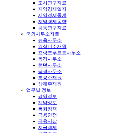
조사연구자료
지역경제일지
지역경제통계
지역경제동향
공동연구자료
국외사무소자료
뉴욕사무소
워싱턴주재원
프랑크푸르트사무소
동경사무소
런던사무소
북경사무소
홍콩주재원
상해주재원
업무별 정보
경영정보
계약정보
통화정책
금융안정
금융시장
지급결제