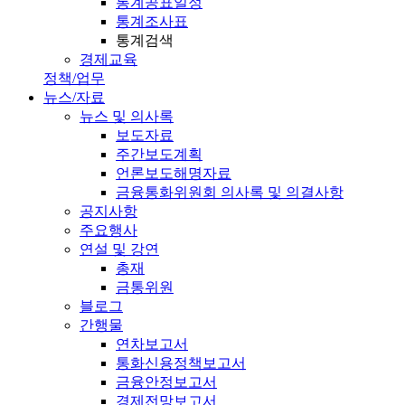
통계공표일정
통계조사표
통계검색
경제교육
정책/업무
뉴스/자료
뉴스 및 의사록
보도자료
주간보도계획
언론보도해명자료
금융통화위원회 의사록 및 의결사항
공지사항
주요행사
연설 및 강연
총재
금통위원
블로그
간행물
연차보고서
통화신용정책보고서
금융안정보고서
경제전망보고서