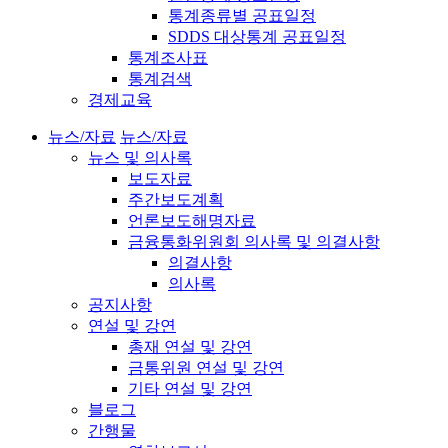
통계종류별 공표일정
SDDS 대상통계 공표일정
통계조사표
통계검색
경제교육
뉴스/자료
뉴스/자료
뉴스 및 의사록
보도자료
주간보도계획
언론보도해명자료
금융통화위원회 의사록 및 의결사항
의결사항
의사록
공지사항
연설 및 강연
총재 연설 및 강연
금통위원 연설 및 강연
기타 연설 및 강연
블로그
간행물