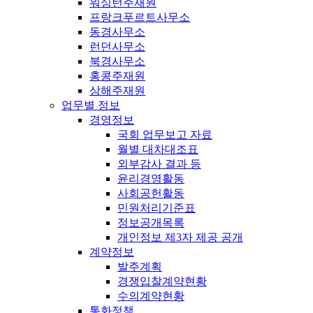
워싱턴주재원
프랑크푸르트사무소
동경사무소
런던사무소
북경사무소
홍콩주재원
상해주재원
업무별 정보
경영정보
국회 업무보고 자료
월별 대차대조표
외부감사 결과 등
윤리경영활동
사회공헌활동
민원처리기준표
정보공개목록
개인정보 제3자 제공 공개
계약정보
발주계획
경쟁입찰계약현황
수의계약현황
통화정책