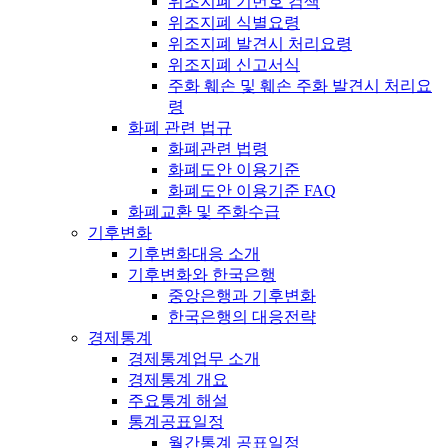
위조지폐 기번호 검색
위조지폐 식별요령
위조지폐 발견시 처리요령
위조지폐 신고서식
주화 훼손 및 훼손 주화 발견시 처리요
령
화폐 관련 법규
화폐관련 법령
화폐도안 이용기준
화폐도안 이용기준 FAQ
화폐교환 및 주화수급
기후변화
기후변화대응 소개
기후변화와 한국은행
중앙은행과 기후변화
한국은행의 대응전략
경제통계
경제통계업무 소개
경제통계 개요
주요통계 해설
통계공표일정
월간통계 공표일정