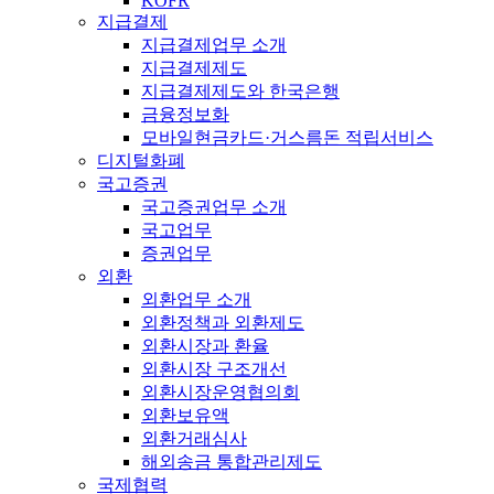
KOFR
지급결제
지급결제업무 소개
지급결제제도
지급결제제도와 한국은행
금융정보화
모바일현금카드·거스름돈 적립서비스
디지털화폐
국고증권
국고증권업무 소개
국고업무
증권업무
외환
외환업무 소개
외환정책과 외환제도
외환시장과 환율
외환시장 구조개선
외환시장운영협의회
외환보유액
외환거래심사
해외송금 통합관리제도
국제협력