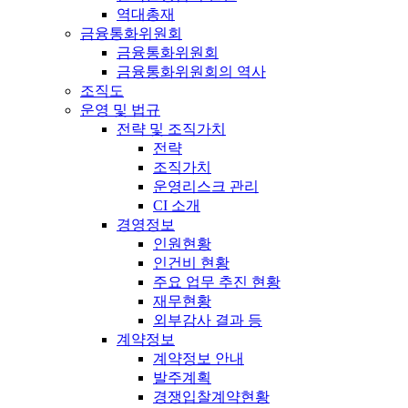
역대총재
금융통화위원회
금융통화위원회
금융통화위원회의 역사
조직도
운영 및 법규
전략 및 조직가치
전략
조직가치
운영리스크 관리
CI 소개
경영정보
인원현황
인건비 현황
주요 업무 추진 현황
재무현황
외부감사 결과 등
계약정보
계약정보 안내
발주계획
경쟁입찰계약현황