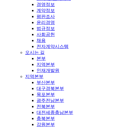
경영정보
계약정보
평판조사
윤리경영
법규정보
사회공헌
채용
전자계약시스템
오시는 길
본부
지역본부
인재개발원
지역본부
부산본부
대구경북본부
목포본부
광주전남본부
전북본부
대전세종충남본부
충북본부
강원본부