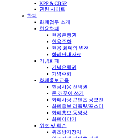
KPP & CBSP
관련 사이트
화폐
화폐업무 소개
현용화폐
현용은행권
현용주화
현용 화폐의 변천
화폐연대자료
기념화폐
기념은행권
기념주화
화폐홍보교육
현금사용 선택권
돈 깨끗이 쓰기
화폐사랑 콘텐츠 공모전
화폐홍보 리플릿/포스터
화폐홍보 동영상
화폐이야기
위조 및 훼손
위조방지장치