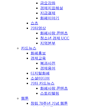
금요강좌
경제지표해설
지급결제
화폐이야기
쇼츠
기타영상
화폐사랑 콘텐츠
청소년 경제 UCC
지역본부
카드뉴스
화폐홍보
경제교육
복과사전
경제용어
디지털화폐
소셜미디어
기타 카드뉴스
화폐사랑 콘텐츠
스토리텔링
웹툰
창립 70주년 기념 웹툰