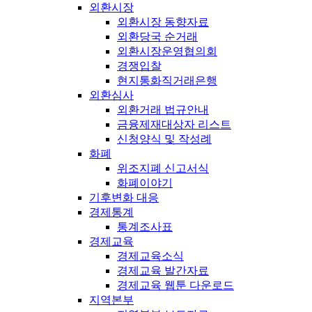
외환시장
외환시장 동향자료
외환당국 순거래
외환시장운영협의회
경쟁입찰
현지통화직거래은행
외환심사
외환거래 법규안내
금융제재대상자 리스트
신청양식 및 작성례
화폐
위조지폐 신고서식
화폐이야기
기후변화 대응
경제통계
통계조사표
경제교육
경제교육소식
경제교육 발간자료
경제교육 웹툰 다운로드
지역본부