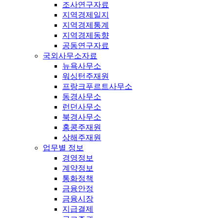
조사연구자료
지역경제일지
지역경제통계
지역경제동향
공동연구자료
국외사무소자료
뉴욕사무소
워싱턴주재원
프랑크푸르트사무소
동경사무소
런던사무소
북경사무소
홍콩주재원
상해주재원
업무별 정보
경영정보
계약정보
통화정책
금융안정
금융시장
지급결제