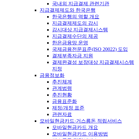
국내외 지급결제 관련기관
지급결제제도와 한국은행
한국은행의 역할 개요
지급결제제도의 감시
감시대상 지급결제시스템
지급결제수단의 제공
한은금융망 운영
국제금융전문표준(ISO 20022) 도입
결제부족자금 지원
결제완결성 보장대상 지급결제시스템
지정
금융정보화
추진체계
관계법령
추진현황
금융표준화
제정/개정 표준
관련자료
모바일현금카드·거스름돈 적립서비스
모바일현금카드 개요
모바일현금카드 이용방법