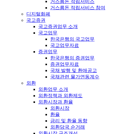
거스름돈 적립서비스
거스름돈 적립서비스 참여
디지털화폐
국고증권
국고증권업무 소개
국고업무
한국은행의 국고업무
국고업무자료
증권업무
한국은행의 증권업무
증권업무자료
국채 발행 및 환매공고
국채관련 물가연동계수
외환
외환업무 소개
외환정책과 외환제도
외환시장과 환율
외환시장
환율
금리 및 환율 동향
외환당국 순거래
외환시장 구조개선