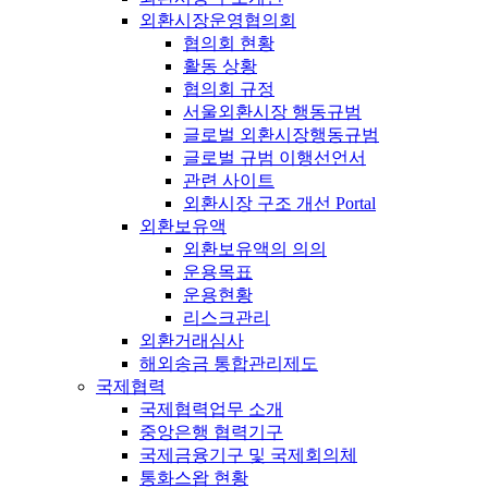
외환시장운영협의회
협의회 현황
활동 상황
협의회 규정
서울외환시장 행동규범
글로벌 외환시장행동규범
글로벌 규범 이행선언서
관련 사이트
외환시장 구조 개선 Portal
외환보유액
외환보유액의 의의
운용목표
운용현황
리스크관리
외환거래심사
해외송금 통합관리제도
국제협력
국제협력업무 소개
중앙은행 협력기구
국제금융기구 및 국제회의체
통화스왑 현황