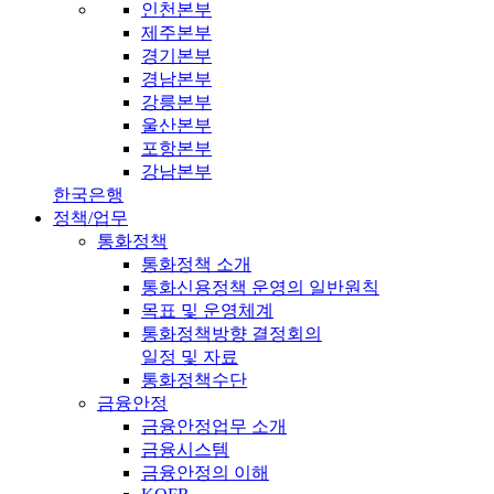
인천본부
제주본부
경기본부
경남본부
강릉본부
울산본부
포항본부
강남본부
한국은행
정책/업무
통화정책
통화정책 소개
통화신용정책 운영의 일반원칙
목표 및 운영체계
통화정책방향 결정회의
일정 및 자료
통화정책수단
금융안정
금융안정업무 소개
금융시스템
금융안정의 이해