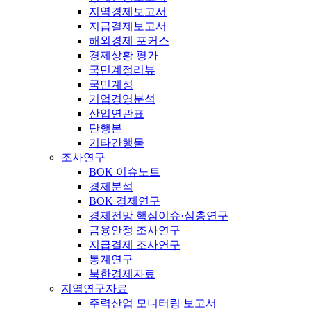
지역경제보고서
지급결제보고서
해외경제 포커스
경제상황 평가
국민계정리뷰
국민계정
기업경영분석
산업연관표
단행본
기타간행물
조사연구
BOK 이슈노트
경제분석
BOK 경제연구
경제전망 핵심이슈·심층연구
금융안정 조사연구
지급결제 조사연구
통계연구
북한경제자료
지역연구자료
주력산업 모니터링 보고서