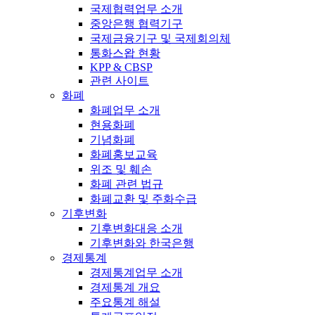
국제협력업무 소개
중앙은행 협력기구
국제금융기구 및 국제회의체
통화스왑 현황
KPP & CBSP
관련 사이트
화폐
화폐업무 소개
현용화폐
기념화폐
화폐홍보교육
위조 및 훼손
화폐 관련 법규
화폐교환 및 주화수급
기후변화
기후변화대응 소개
기후변화와 한국은행
경제통계
경제통계업무 소개
경제통계 개요
주요통계 해설