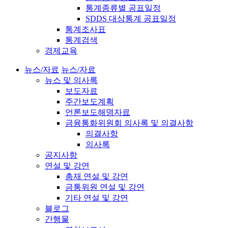
통계종류별 공표일정
SDDS 대상통계 공표일정
통계조사표
통계검색
경제교육
뉴스/자료
뉴스/자료
뉴스 및 의사록
보도자료
주간보도계획
언론보도해명자료
금융통화위원회 의사록 및 의결사항
의결사항
의사록
공지사항
연설 및 강연
총재 연설 및 강연
금통위원 연설 및 강연
기타 연설 및 강연
블로그
간행물