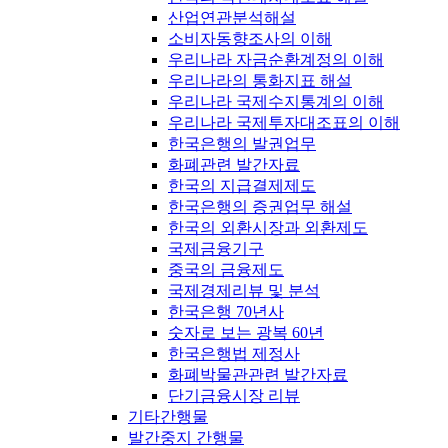
산업연관분석해설
소비자동향조사의 이해
우리나라 자금순환계정의 이해
우리나라의 통화지표 해설
우리나라 국제수지통계의 이해
우리나라 국제투자대조표의 이해
한국은행의 발권업무
화폐관련 발간자료
한국의 지급결제제도
한국은행의 증권업무 해설
한국의 외환시장과 외환제도
국제금융기구
중국의 금융제도
국제경제리뷰 및 분석
한국은행 70년사
숫자로 보는 광복 60년
한국은행법 제정사
화폐박물관관련 발간자료
단기금융시장 리뷰
기타간행물
발간중지 간행물