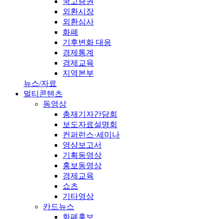
국고증권
외환시장
외환심사
화폐
기후변화 대응
경제통계
경제교육
지역본부
뉴스/자료
멀티콘텐츠
동영상
총재기자간담회
보도자료설명회
컨퍼런스·세미나
영상보고서
기획동영상
홍보동영상
경제교육
쇼츠
기타영상
카드뉴스
화폐홍보