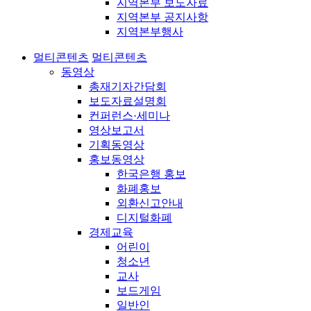
지역본부 보도자료
지역본부 공지사항
지역본부행사
멀티콘텐츠
멀티콘텐츠
동영상
총재기자간담회
보도자료설명회
컨퍼런스·세미나
영상보고서
기획동영상
홍보동영상
한국은행 홍보
화폐홍보
외환신고안내
디지털화폐
경제교육
어린이
청소년
교사
보드게임
일반인