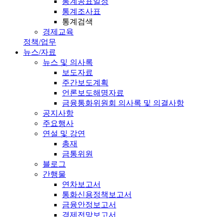
통계공표일정
통계조사표
통계검색
경제교육
정책/업무
뉴스/자료
뉴스 및 의사록
보도자료
주간보도계획
언론보도해명자료
금융통화위원회 의사록 및 의결사항
공지사항
주요행사
연설 및 강연
총재
금통위원
블로그
간행물
연차보고서
통화신용정책보고서
금융안정보고서
경제전망보고서