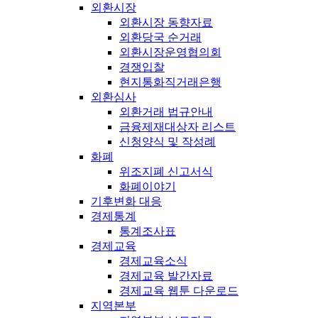
외환시장
외환시장 동향자료
외환당국 순거래
외환시장운영협의회
경쟁입찰
현지통화직거래은행
외환심사
외환거래 법규안내
금융제재대상자 리스트
신청양식 및 작성례
화폐
위조지폐 신고서식
화폐이야기
기후변화 대응
경제통계
통계조사표
경제교육
경제교육소식
경제교육 발간자료
경제교육 웹툰 다운로드
지역본부