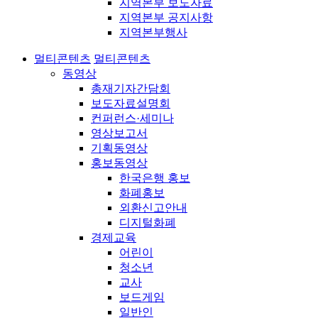
지역본부 보도자료
지역본부 공지사항
지역본부행사
멀티콘텐츠
멀티콘텐츠
동영상
총재기자간담회
보도자료설명회
컨퍼런스·세미나
영상보고서
기획동영상
홍보동영상
한국은행 홍보
화폐홍보
외환신고안내
디지털화폐
경제교육
어린이
청소년
교사
보드게임
일반인