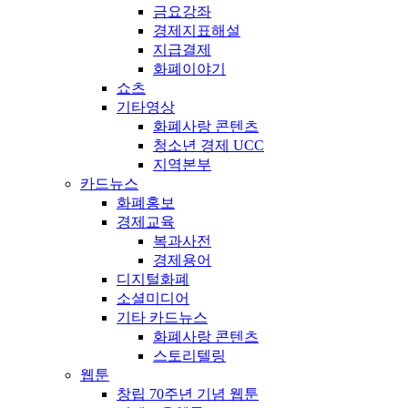
금요강좌
경제지표해설
지급결제
화폐이야기
쇼츠
기타영상
화폐사랑 콘텐츠
청소년 경제 UCC
지역본부
카드뉴스
화폐홍보
경제교육
복과사전
경제용어
디지털화폐
소셜미디어
기타 카드뉴스
화폐사랑 콘텐츠
스토리텔링
웹툰
창립 70주년 기념 웹툰