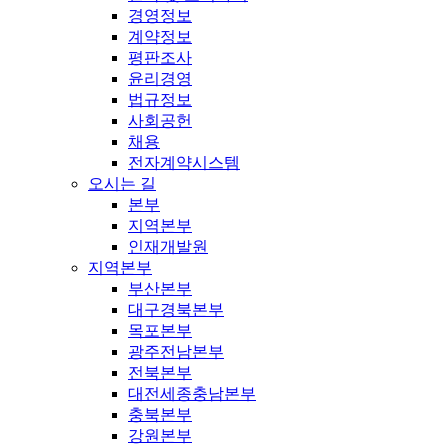
경영정보
계약정보
평판조사
윤리경영
법규정보
사회공헌
채용
전자계약시스템
오시는 길
본부
지역본부
인재개발원
지역본부
부산본부
대구경북본부
목포본부
광주전남본부
전북본부
대전세종충남본부
충북본부
강원본부