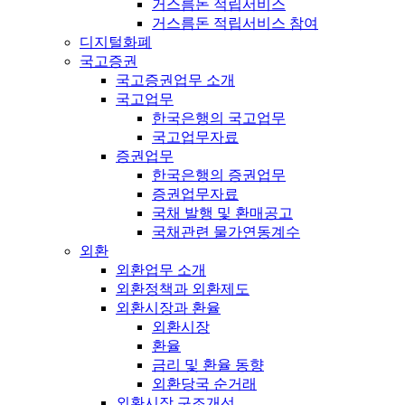
거스름돈 적립서비스
거스름돈 적립서비스 참여
디지털화폐
국고증권
국고증권업무 소개
국고업무
한국은행의 국고업무
국고업무자료
증권업무
한국은행의 증권업무
증권업무자료
국채 발행 및 환매공고
국채관련 물가연동계수
외환
외환업무 소개
외환정책과 외환제도
외환시장과 환율
외환시장
환율
금리 및 환율 동향
외환당국 순거래
외환시장 구조개선