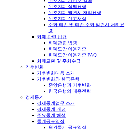
위조지폐 기번호 검색
위조지폐 식별요령
위조지폐 발견시 처리요령
위조지폐 신고서식
주화 훼손 및 훼손 주화 발견시 처리요
령
화폐 관련 법규
화폐관련 법령
화폐도안 이용기준
화폐도안 이용기준 FAQ
화폐교환 및 주화수급
기후변화
기후변화대응 소개
기후변화와 한국은행
중앙은행과 기후변화
한국은행의 대응전략
경제통계
경제통계업무 소개
경제통계 개요
주요통계 해설
통계공표일정
월간통계 공표일정