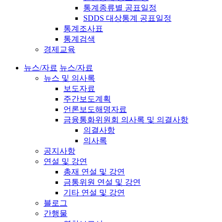
통계종류별 공표일정
SDDS 대상통계 공표일정
통계조사표
통계검색
경제교육
뉴스/자료
뉴스/자료
뉴스 및 의사록
보도자료
주간보도계획
언론보도해명자료
금융통화위원회 의사록 및 의결사항
의결사항
의사록
공지사항
연설 및 강연
총재 연설 및 강연
금통위원 연설 및 강연
기타 연설 및 강연
블로그
간행물