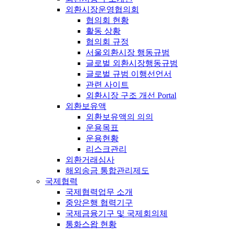
외환시장운영협의회
협의회 현황
활동 상황
협의회 규정
서울외환시장 행동규범
글로벌 외환시장행동규범
글로벌 규범 이행선언서
관련 사이트
외환시장 구조 개선 Portal
외환보유액
외환보유액의 의의
운용목표
운용현황
리스크관리
외환거래심사
해외송금 통합관리제도
국제협력
국제협력업무 소개
중앙은행 협력기구
국제금융기구 및 국제회의체
통화스왑 현황