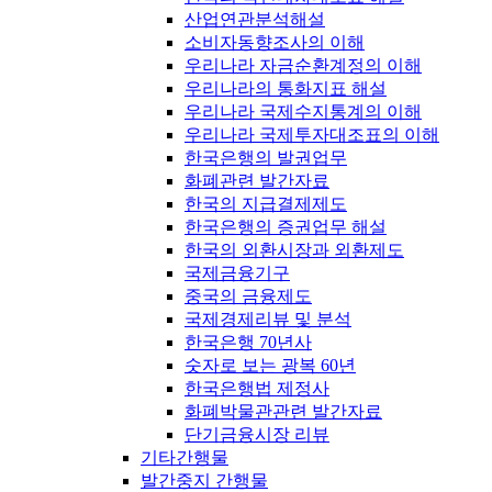
산업연관분석해설
소비자동향조사의 이해
우리나라 자금순환계정의 이해
우리나라의 통화지표 해설
우리나라 국제수지통계의 이해
우리나라 국제투자대조표의 이해
한국은행의 발권업무
화폐관련 발간자료
한국의 지급결제제도
한국은행의 증권업무 해설
한국의 외환시장과 외환제도
국제금융기구
중국의 금융제도
국제경제리뷰 및 분석
한국은행 70년사
숫자로 보는 광복 60년
한국은행법 제정사
화폐박물관관련 발간자료
단기금융시장 리뷰
기타간행물
발간중지 간행물