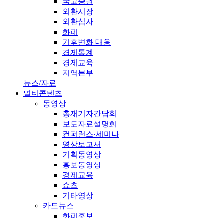
국고증권
외환시장
외환심사
화폐
기후변화 대응
경제통계
경제교육
지역본부
뉴스/자료
멀티콘텐츠
동영상
총재기자간담회
보도자료설명회
컨퍼런스·세미나
영상보고서
기획동영상
홍보동영상
경제교육
쇼츠
기타영상
카드뉴스
화폐홍보