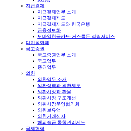
KOFR
지급결제
지급결제업무 소개
지급결제제도
지급결제제도와 한국은행
금융정보화
모바일현금카드·거스름돈 적립서비스
디지털화폐
국고증권
국고증권업무 소개
국고업무
증권업무
외환
외환업무 소개
외환정책과 외환제도
외환시장과 환율
외환시장 구조개선
외환시장운영협의회
외환보유액
외환거래심사
해외송금 통합관리제도
국제협력