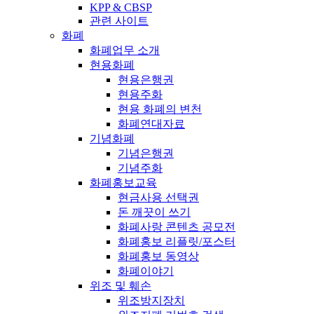
KPP & CBSP
관련 사이트
화폐
화폐업무 소개
현용화폐
현용은행권
현용주화
현용 화폐의 변천
화폐연대자료
기념화폐
기념은행권
기념주화
화폐홍보교육
현금사용 선택권
돈 깨끗이 쓰기
화폐사랑 콘텐츠 공모전
화폐홍보 리플릿/포스터
화폐홍보 동영상
화폐이야기
위조 및 훼손
위조방지장치