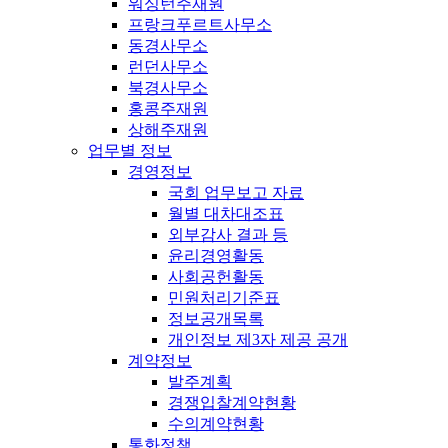
워싱턴주재원
프랑크푸르트사무소
동경사무소
런던사무소
북경사무소
홍콩주재원
상해주재원
업무별 정보
경영정보
국회 업무보고 자료
월별 대차대조표
외부감사 결과 등
윤리경영활동
사회공헌활동
민원처리기준표
정보공개목록
개인정보 제3자 제공 공개
계약정보
발주계획
경쟁입찰계약현황
수의계약현황
통화정책