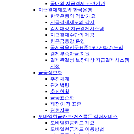
국내외 지급결제 관련기관
지급결제제도와 한국은행
한국은행의 역할 개요
지급결제제도의 감시
감시대상 지급결제시스템
지급결제수단의 제공
한은금융망 운영
국제금융전문표준(ISO 20022) 도입
결제부족자금 지원
결제완결성 보장대상 지급결제시스템
지정
금융정보화
추진체계
관계법령
추진현황
금융표준화
제정/개정 표준
관련자료
모바일현금카드·거스름돈 적립서비스
모바일현금카드 개요
모바일현금카드 이용방법