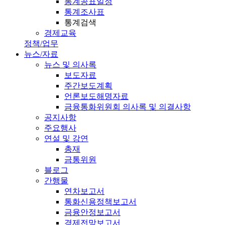
통계공표일정
통계조사표
통계검색
경제교육
정책/업무
뉴스/자료
뉴스 및 의사록
보도자료
주간보도계획
언론보도해명자료
금융통화위원회 의사록 및 의결사항
공지사항
주요행사
연설 및 강연
총재
금통위원
블로그
간행물
연차보고서
통화신용정책보고서
금융안정보고서
경제전망보고서