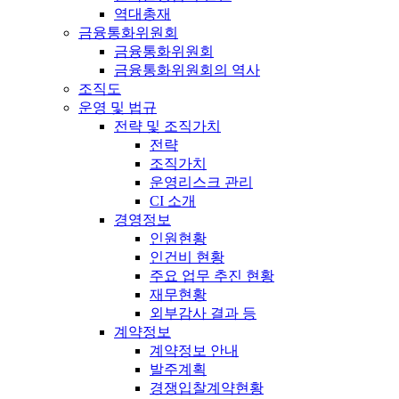
역대총재
금융통화위원회
금융통화위원회
금융통화위원회의 역사
조직도
운영 및 법규
전략 및 조직가치
전략
조직가치
운영리스크 관리
CI 소개
경영정보
인원현황
인건비 현황
주요 업무 추진 현황
재무현황
외부감사 결과 등
계약정보
계약정보 안내
발주계획
경쟁입찰계약현황