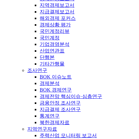
지역경제보고서
지급결제보고서
해외경제 포커스
경제상황 평가
국민계정리뷰
국민계정
기업경영분석
산업연관표
단행본
기타간행물
조사연구
BOK 이슈노트
경제분석
BOK 경제연구
경제전망 핵심이슈·심층연구
금융안정 조사연구
지급결제 조사연구
통계연구
북한경제자료
지역연구자료
주력산업 모니터링 보고서