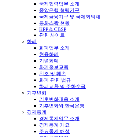
국제협력업무 소개
중앙은행 협력기구
국제금융기구 및 국제회의체
통화스왑 현황
KPP & CBSP
관련 사이트
화폐
화폐업무 소개
현용화폐
기념화폐
화폐홍보교육
위조 및 훼손
화폐 관련 법규
화폐교환 및 주화수급
기후변화
기후변화대응 소개
기후변화와 한국은행
경제통계
경제통계업무 소개
경제통계 개요
주요통계 해설