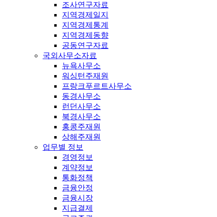
조사연구자료
지역경제일지
지역경제통계
지역경제동향
공동연구자료
국외사무소자료
뉴욕사무소
워싱턴주재원
프랑크푸르트사무소
동경사무소
런던사무소
북경사무소
홍콩주재원
상해주재원
업무별 정보
경영정보
계약정보
통화정책
금융안정
금융시장
지급결제