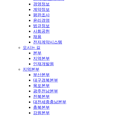
경영정보
계약정보
평판조사
윤리경영
법규정보
사회공헌
채용
전자계약시스템
오시는 길
본부
지역본부
인재개발원
지역본부
부산본부
대구경북본부
목포본부
광주전남본부
전북본부
대전세종충남본부
충북본부
강원본부