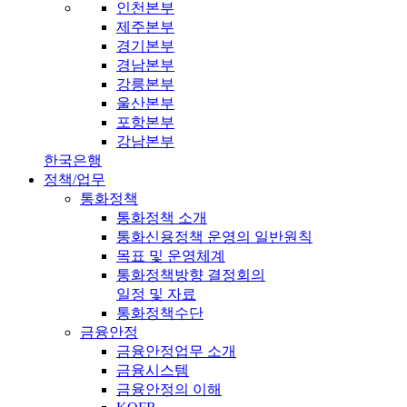
인천본부
제주본부
경기본부
경남본부
강릉본부
울산본부
포항본부
강남본부
한국은행
정책/업무
통화정책
통화정책 소개
통화신용정책 운영의 일반원칙
목표 및 운영체계
통화정책방향 결정회의
일정 및 자료
통화정책수단
금융안정
금융안정업무 소개
금융시스템
금융안정의 이해