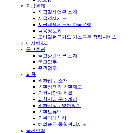
KOFR
지급결제
지급결제업무 소개
지급결제제도
지급결제제도와 한국은행
금융정보화
모바일현금카드·거스름돈 적립서비스
디지털화폐
국고증권
국고증권업무 소개
국고업무
증권업무
외환
외환업무 소개
외환정책과 외환제도
외환시장과 환율
외환시장 구조개선
외환시장운영협의회
외환보유액
외환거래심사
해외송금 통합관리제도
국제협력