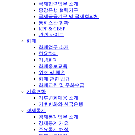
국제협력업무 소개
중앙은행 협력기구
국제금융기구 및 국제회의체
통화스왑 현황
KPP & CBSP
관련 사이트
화폐
화폐업무 소개
현용화폐
기념화폐
화폐홍보교육
위조 및 훼손
화폐 관련 법규
화폐교환 및 주화수급
기후변화
기후변화대응 소개
기후변화와 한국은행
경제통계
경제통계업무 소개
경제통계 개요
주요통계 해설