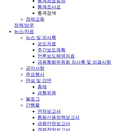
통계공표일정
통계조사표
통계검색
경제교육
정책/업무
뉴스/자료
뉴스 및 의사록
보도자료
주간보도계획
언론보도해명자료
금융통화위원회 의사록 및 의결사항
공지사항
주요행사
연설 및 강연
총재
금통위원
블로그
간행물
연차보고서
통화신용정책보고서
금융안정보고서
경제전망보고서