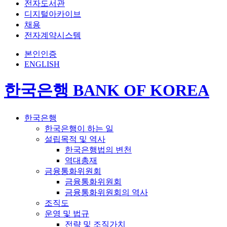
전자도서관
디지털아카이브
채용
전자계약시스템
본인인증
ENGLISH
한국은행 BANK OF KOREA
한국은행
한국은행이 하는 일
설립목적 및 역사
한국은행법의 변천
역대총재
금융통화위원회
금융통화위원회
금융통화위원회의 역사
조직도
운영 및 법규
전략 및 조직가치